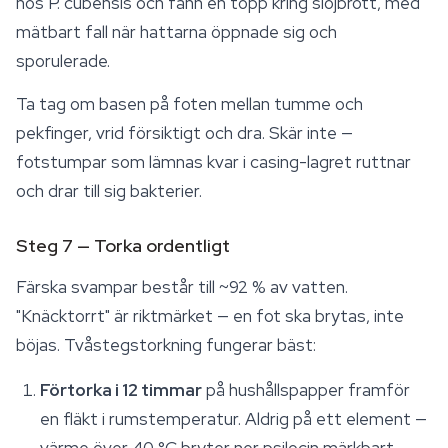
hos
P. cubensis
och fann en topp kring slöjbrott, med
mätbart fall när hattarna öppnade sig och
sporulerade.
Ta tag om basen på foten mellan tumme och
pekfinger, vrid försiktigt och dra. Skär inte —
fotstumpar som lämnas kvar i casing-lagret ruttnar
och drar till sig bakterier.
Steg 7 — Torka ordentligt
Färska svampar består till ~92 % av vatten.
"Knäcktorrt" är riktmärket — en fot ska brytas, inte
böjas. Tvåstegstorkning fungerar bäst:
Förtorka i 12 timmar
på hushållspapper framför
en fläkt i rumstemperatur. Aldrig på ett element —