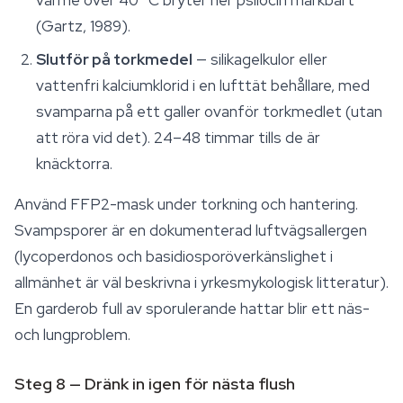
värme över 40 °C bryter ner psilocin märkbart
(Gartz, 1989).
Slutför på torkmedel
— silikagelkulor eller
vattenfri kalciumklorid i en lufttät behållare, med
svamparna på ett galler ovanför torkmedlet (utan
att röra vid det). 24–48 timmar tills de är
knäcktorra.
Använd FFP2-mask under torkning och hantering.
Svampsporer är en dokumenterad luftvägsallergen
(
lycoperdonos
och basidiosporöverkänslighet i
allmänhet är väl beskrivna i yrkesmykologisk litteratur).
En garderob full av sporulerande hattar blir ett näs-
och lungproblem.
Steg 8 — Dränk in igen för nästa flush