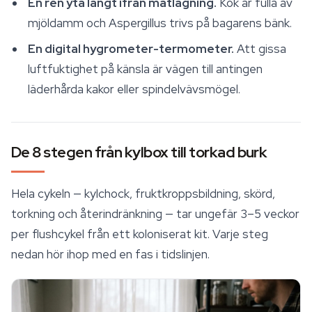
En ren yta långt ifrån matlagning.
Kök är fulla av
mjöldamm och
Aspergillus
trivs på bagarens bänk.
En digital hygrometer-termometer.
Att gissa
luftfuktighet på känsla är vägen till antingen
läderhårda kakor eller spindelvävsmögel.
De 8 stegen från kylbox till torkad burk
Hela cykeln — kylchock, fruktkroppsbildning, skörd,
torkning och återindränkning — tar ungefär 3–5 veckor
per flushcykel från ett koloniserat kit. Varje steg
nedan hör ihop med en fas i tidslinjen.