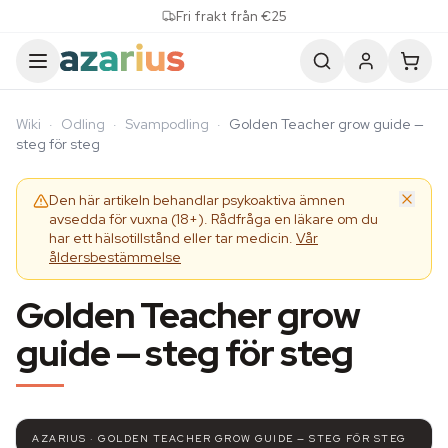
Skip to content
Fri frakt från €25
Wiki
·
Odling
·
Svampodling
·
Golden Teacher grow guide —
steg för steg
Den här artikeln behandlar psykoaktiva ämnen
avsedda för vuxna (18+). Rådfråga en läkare om du
har ett hälsotillstånd eller tar medicin.
Vår
åldersbestämmelse
Golden Teacher grow
guide — steg för steg
AZARIUS · GOLDEN TEACHER GROW GUIDE — STEG FÖR STEG