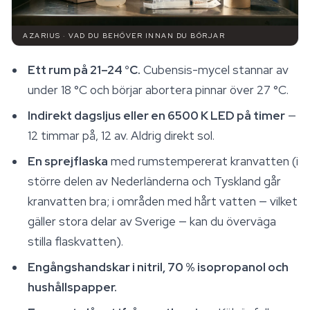
AZARIUS · VAD DU BEHÖVER INNAN DU BÖRJAR
Ett rum på 21–24 °C.
Cubensis-mycel stannar av
under 18 °C och börjar abortera pinnar över 27 °C.
Indirekt dagsljus eller en 6500 K LED på timer
—
12 timmar på, 12 av. Aldrig direkt sol.
En sprejflaska
med rumstempererat kranvatten (i
större delen av Nederländerna och Tyskland går
kranvatten bra; i områden med hårt vatten — vilket
gäller stora delar av Sverige — kan du överväga
stilla flaskvatten).
Engångshandskar i nitril, 70 % isopropanol och
hushållspapper.