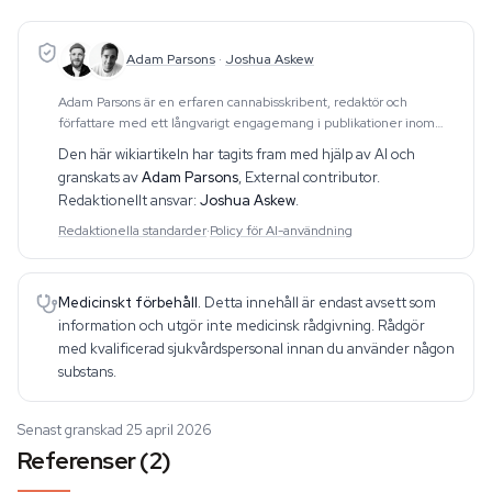
Adam Parsons
·
Joshua Askew
Adam Parsons är en erfaren cannabisskribent, redaktör och
författare med ett långvarigt engagemang i publikationer inom
området. Hans arbete omfattar CBD, psykedelika, etnobotanik och
Den här wikiartikeln har tagits fram med hjälp av AI och
relaterade ämnen. Han producerar dju
granskats av
Adam Parsons
,
External contributor
.
Redaktionellt ansvar:
Joshua Askew
.
Redaktionella standarder
·
Policy för AI-användning
Medicinskt förbehåll.
Detta innehåll är endast avsett som
information och utgör inte medicinsk rådgivning. Rådgör
med kvalificerad sjukvårdspersonal innan du använder någon
substans.
Senast granskad 25 april 2026
Referenser (2)