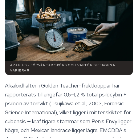
AZARIUS · FÖRVÄNTAD SKÖRD OCH VARFÖR SIFFRORNA
VARIERAR
Alkaloidhalten i Golden Teacher-fruktkroppar har
rapporterats till ungefär 0,6–1,2 % total psilocybin +
psilocin av torrvikt (Tsujikawa et al., 2003,
Forensic
Science International
), vilket ligger i mittenskiktet för
cubensis — kraftigare stammar som Penis Envy ligger
högre, och Mexican landrace ligger lägre. EMCDDA:s