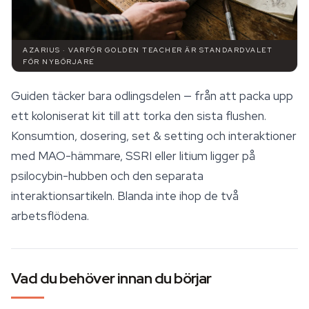
AZARIUS · VARFÖR GOLDEN TEACHER ÄR STANDARDVALET
FÖR NYBÖRJARE
Guiden täcker bara odlingsdelen — från att packa upp
ett koloniserat kit till att torka den sista flushen.
Konsumtion, dosering, set & setting och interaktioner
med MAO-hämmare, SSRI eller litium ligger på
psilocybin
-hubben och den separata
interaktionsartikeln. Blanda inte ihop de två
arbetsflödena.
Vad du behöver innan du börjar