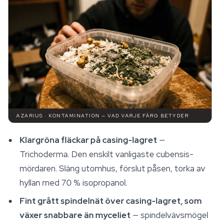
AZARIUS · KONTAMINATION — VAD VARJE FÄRG BETYDER
Klargröna fläckar på casing-lagret
—
Trichoderma
. Den enskilt vanligaste cubensis-
mördaren. Släng utomhus, förslut påsen, torka av
hyllan med 70 % isopropanol.
Fint grått spindelnät över casing-lagret, som
växer snabbare än myceliet
— spindelvävsmögel