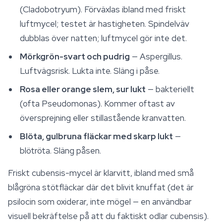
(
Cladobotryum
). Förväxlas ibland med friskt
luftmycel; testet är hastigheten. Spindelväv
dubblas över natten; luftmycel gör inte det.
Mörkgrön-svart och pudrig
—
Aspergillus
.
Luftvägsrisk. Lukta inte. Släng i påse.
Rosa eller orange slem, sur lukt
— bakteriellt
(ofta
Pseudomonas
). Kommer oftast av
översprejning eller stillastående kranvatten.
Blöta, gulbruna fläckar med skarp lukt
—
blötröta. Släng påsen.
Friskt cubensis-mycel är klarvitt, ibland med små
blågröna stötfläckar där det blivit knuffat (det är
psilocin som oxiderar, inte mögel — en användbar
visuell bekräftelse på att du faktiskt odlar cubensis).