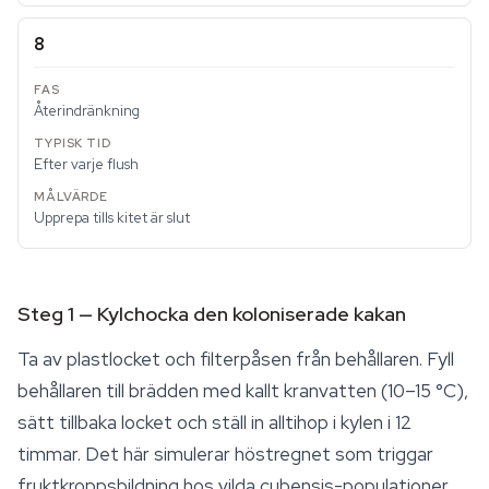
8
Återindränkning
Efter varje flush
Upprepa tills kitet är slut
Steg 1 — Kylchocka den koloniserade kakan
Ta av plastlocket och filterpåsen från behållaren. Fyll
behållaren till brädden med kallt kranvatten (10–15 °C),
sätt tillbaka locket och ställ in alltihop i kylen i 12
timmar. Det här simulerar höstregnet som triggar
fruktkroppsbildning hos vilda cubensis-populationer