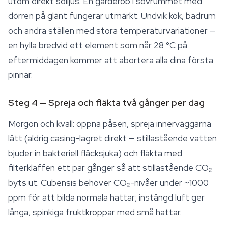
utom direkt solljus. En garderob i sovrummet med
dörren på glänt fungerar utmärkt. Undvik kök, badrum
och andra ställen med stora temperaturvariationer —
en hylla bredvid ett element som når 28 °C på
eftermiddagen kommer att abortera alla dina första
pinnar.
Steg 4 — Spreja och fläkta två gånger per dag
Morgon och kväll: öppna påsen, spreja innerväggarna
lätt (aldrig casing-lagret direkt — stillastående vatten
bjuder in bakteriell fläcksjuka) och fläkta med
filterklaffen ett par gånger så att stillastående CO₂
byts ut. Cubensis behöver CO₂-nivåer under ~1000
ppm för att bilda normala hattar; instängd luft ger
långa, spinkiga fruktkroppar med små hattar.