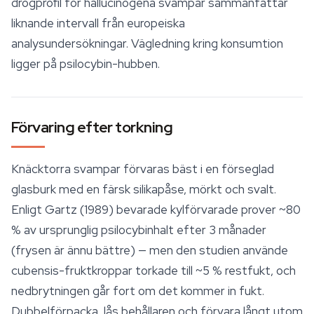
drogprofil för hallucinogena svampar sammanfattar
liknande intervall från europeiska
analysundersökningar. Vägledning kring konsumtion
ligger på psilocybin-hubben.
Förvaring efter torkning
Knäcktorra svampar förvaras bäst i en förseglad
glasburk med en färsk silikapåse, mörkt och svalt.
Enligt Gartz (1989) bevarade kylförvarade prover ~80
% av ursprunglig psilocybinhalt efter 3 månader
(frysen är ännu bättre) — men den studien använde
cubensis-fruktkroppar torkade till ~5 % restfukt, och
nedbrytningen går fort om det kommer in fukt.
Dubbelförpacka, lås behållaren och förvara långt utom