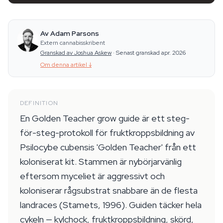
Av Adam Parsons
Extern cannabisskribent
Granskad av Joshua Askew
·
Senast granskad apr. 2026
Om denna artikel
↓
DEFINITION
En Golden Teacher grow guide är ett steg-
för-steg-protokoll för fruktkroppsbildning av
Psilocybe cubensis 'Golden Teacher' från ett
koloniserat kit. Stammen är nybörjarvänlig
eftersom myceliet är aggressivt och
koloniserar rågsubstrat snabbare än de flesta
landraces (Stamets, 1996). Guiden täcker hela
cykeln — kylchock, fruktkroppsbildning, skörd,