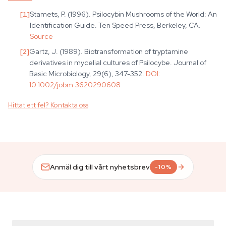
[
1
]
Stamets, P. (1996). Psilocybin Mushrooms of the World: An
Identification Guide. Ten Speed Press, Berkeley, CA.
Source
[
2
]
Gartz, J. (1989). Biotransformation of tryptamine
derivatives in mycelial cultures of Psilocybe. Journal of
Basic Microbiology, 29(6), 347-352.
DOI:
10.1002/jobm.3620290608
Hittat ett fel? Kontakta oss
Anmäl dig till vårt nyhetsbrev
-10%