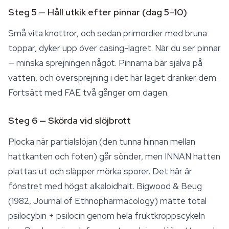
Steg 5 — Håll utkik efter pinnar (dag 5–10)
Små vita knottror, och sedan primordier med bruna
toppar, dyker upp över casing-lagret. När du ser pinnar
— minska sprejningen något. Pinnarna bär själva på
vatten, och översprejning i det här läget dränker dem.
Fortsätt med FAE två gånger om dagen.
Steg 6 — Skörda vid slöjbrott
Plocka när partialslöjan (den tunna hinnan mellan
hattkanten och foten) går sönder, men INNAN hatten
plattas ut och släpper mörka
sporer
. Det här är
fönstret med högst alkaloidhalt. Bigwood & Beug
(1982,
Journal of Ethnopharmacology
) mätte total
psilocybin + psilocin genom hela fruktkroppscykeln