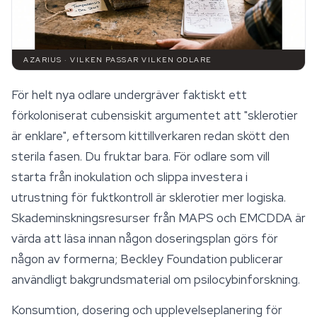
AZARIUS · VILKEN PASSAR VILKEN ODLARE
För helt nya odlare undergräver faktiskt ett
förkoloniserat cubensiskit argumentet att "sklerotier
är enklare", eftersom kittillverkaren redan skött den
sterila fasen. Du fruktar bara. För odlare som vill
starta från inokulation och slippa investera i
utrustning för fuktkontroll är sklerotier mer logiska.
Skademinskningsresurser från MAPS och EMCDDA är
värda att läsa innan någon doseringsplan görs för
någon av formerna; Beckley Foundation publicerar
användligt bakgrundsmaterial om psilocybinforskning.
Konsumtion, dosering och upplevelseplanering för