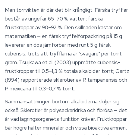
Men torrvikten är där det blir krångligt. Färska tryfflar
består av ungefär 65–70 % vatten; färska
fruktkroppar av 90–92 %. Den skillnaden kastar om
matematiken — en färsk tryffelförpackning på 15 g
levererar en dos jämförbar med runt 5 g färsk
cubensis, trots att tryfflarna är "svagare" per torrt
gram. Tsujikawa et al. (2003) uppmätte cubensis-
fruktkroppar till 0,5–1,3 % totala alkaloider torrt; Gartz
(1994) rapporterade sklerotier av P. tampanensis och
P. mexicana till 0,3–0,7 % torrt.
Sammansättningen bortom alkaloiderna skiljer sig
också. Sklerotier är polysackaridrika och fibrösa — det
är vad lagringsorganets funktion kräver. Fruktkroppar
bär högre halter mineraler och vissa bioaktiva ämnen,