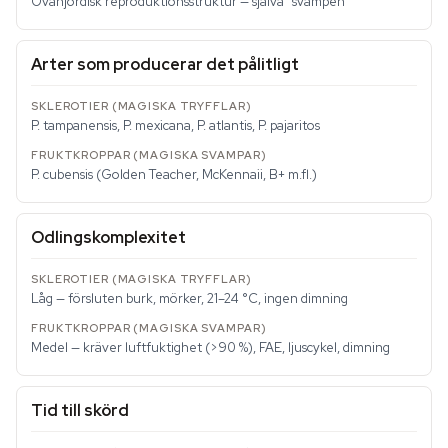
Ovanjordisk reproduktionsstruktur — själva "svampen"
Arter som producerar det pålitligt
P. tampanensis, P. mexicana, P. atlantis, P. pajaritos
P. cubensis (Golden Teacher, McKennaii, B+ m.fl.)
Odlingskomplexitet
Låg — försluten burk, mörker, 21–24 °C, ingen dimning
Medel — kräver luftfuktighet (>90 %), FAE, ljuscykel, dimning
Tid till skörd