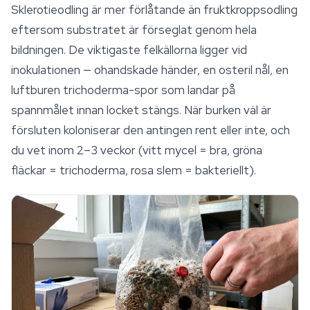
Sklerotieodling är mer förlåtande än fruktkroppsodling
eftersom substratet är förseglat genom hela
bildningen. De viktigaste felkällorna ligger vid
inokulationen — ohandskade händer, en osteril nål, en
luftburen trichoderma-spor som landar på
spannmålet innan locket stängs. När burken väl är
försluten koloniserar den antingen rent eller inte, och
du vet inom 2–3 veckor (vitt mycel = bra, gröna
fläckar = trichoderma, rosa slem = bakteriellt).