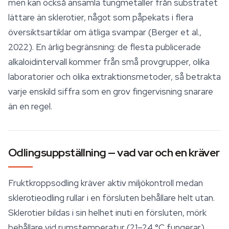
men kan också ansamla tungmetaller från substratet
lättare än sklerotier, något som påpekats i flera
översiktsartiklar om ätliga svampar (Berger et al.,
2022). En ärlig begränsning: de flesta publicerade
alkaloidintervall kommer från små provgrupper, olika
laboratorier och olika extraktionsmetoder, så betrakta
varje enskild siffra som en grov fingervisning snarare
än en regel.
Odlingsuppställning — vad var och en kräver
Fruktkroppsodling kräver aktiv miljökontroll medan
sklerotieodling rullar i en försluten behållare helt utan.
Sklerotier bildas i sin helhet inuti en försluten, mörk
behållare vid rumstemperatur (21–24 °C fungerar).