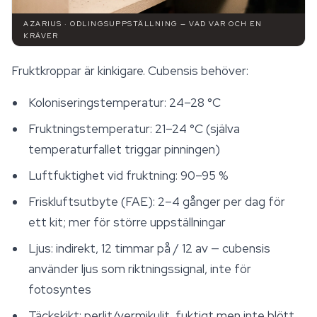
AZARIUS · ODLINGSUPPSTÄLLNING — VAD VAR OCH EN
KRÄVER
Fruktkroppar är kinkigare. Cubensis behöver:
Koloniseringstemperatur: 24–28 °C
Fruktningstemperatur: 21–24 °C (själva
temperaturfallet triggar pinningen)
Luftfuktighet vid fruktning: 90–95 %
Friskluftsutbyte (FAE): 2–4 gånger per dag för
ett kit; mer för större uppställningar
Ljus: indirekt, 12 timmar på / 12 av — cubensis
använder ljus som riktningssignal, inte för
fotosyntes
Täckskikt: perlit/vermikulit, fuktigt men inte blött