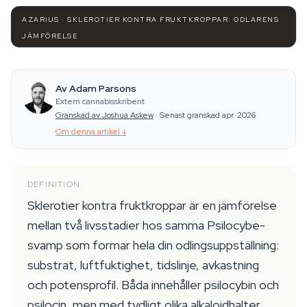
AZARIUS · SKLEROTIER KONTRA FRUKTKROPPAR: ODLARENS
JÄMFÖRELSE
Av Adam Parsons
Extern cannabisskribent
Granskad av Joshua Askew
·
Senast granskad apr. 2026
Om denna artikel
↓
DEFINITION
Sklerotier kontra fruktkroppar är en jämförelse
mellan två livsstadier hos samma Psilocybe-
svamp som formar hela din odlingsuppställning:
substrat, luftfuktighet, tidslinje, avkastning
och potensprofil. Båda innehåller psilocybin och
psilocin, men med tydligt olika alkaloidhalter