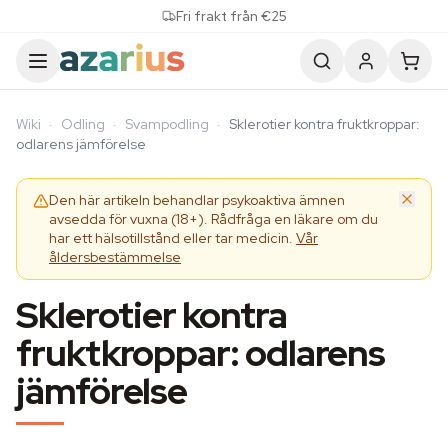
Skip to content
Fri frakt från €25
Wiki
·
Odling
·
Svampodling
·
Sklerotier kontra fruktkroppar:
odlarens jämförelse
Den här artikeln behandlar psykoaktiva ämnen
avsedda för vuxna (18+). Rådfråga en läkare om du
har ett hälsotillstånd eller tar medicin.
Vår
åldersbestämmelse
Sklerotier kontra
fruktkroppar: odlarens
jämförelse