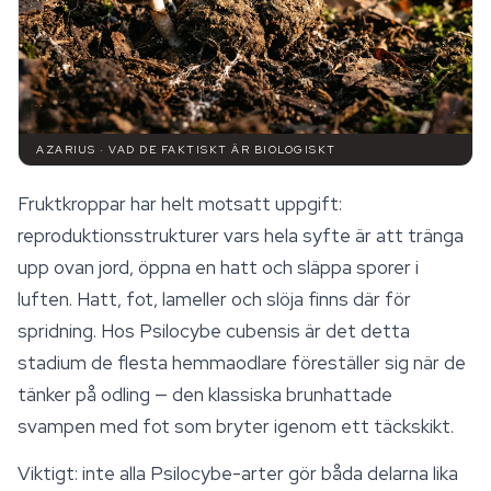
AZARIUS · VAD DE FAKTISKT ÄR BIOLOGISKT
Fruktkroppar har helt motsatt uppgift:
reproduktionsstrukturer vars hela syfte är att tränga
upp ovan jord, öppna en hatt och släppa sporer i
luften. Hatt, fot, lameller och slöja finns där för
spridning. Hos Psilocybe cubensis är det detta
stadium de flesta hemmaodlare föreställer sig när de
tänker på odling — den klassiska brunhattade
svampen med fot som bryter igenom ett täckskikt.
Viktigt: inte alla Psilocybe-arter gör båda delarna lika