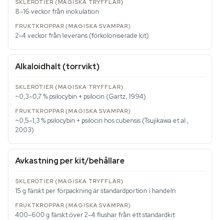
8–16 veckor från inokulation
2–4 veckor från leverans (förkoloniserade kit)
Alkaloidhalt (torrvikt)
~0,3–0,7 % psilocybin + psilocin (Gartz, 1994)
~0,5–1,3 % psilocybin + psilocin hos cubensis (Tsujikawa et al.,
2003)
Avkastning per kit/behållare
15 g färskt per förpackning är standardportion i handeln
400–600 g färskt över 2–4 flushar från ett standardkit