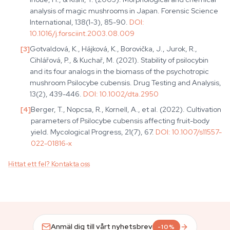
analysis of magic mushrooms in Japan. Forensic Science
International, 138(1-3), 85-90.
DOI:
10.1016/j.forsciint.2003.08.009
[
3
]
Gotvaldová, K., Hájková, K., Borovička, J., Jurok, R.,
Cihlářová, P., & Kuchař, M. (2021). Stability of psilocybin
and its four analogs in the biomass of the psychotropic
mushroom Psilocybe cubensis. Drug Testing and Analysis,
13(2), 439-446.
DOI:
10.1002/dta.2950
[
4
]
Berger, T., Nopcsa, R., Kornell, A., et al. (2022). Cultivation
parameters of Psilocybe cubensis affecting fruit-body
yield. Mycological Progress, 21(7), 67.
DOI:
10.1007/s11557-
022-01816-x
Hittat ett fel? Kontakta oss
Anmäl dig till vårt nyhetsbrev
-10%