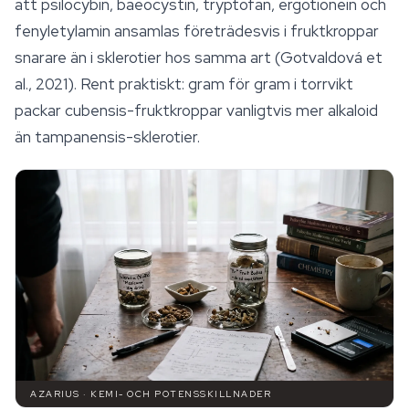
att psilocybin, baeocystin, tryptofan, ergotionein och
fenyletylamin ansamlas företrädesvis i fruktkroppar
snarare än i
sklerotier
hos samma art (Gotvaldová et
al., 2021). Rent praktiskt: gram för gram i torrvikt
packar cubensis-fruktkroppar vanligtvis mer alkaloid
än tampanensis-sklerotier.
AZARIUS · KEMI- OCH POTENSSKILLNADER