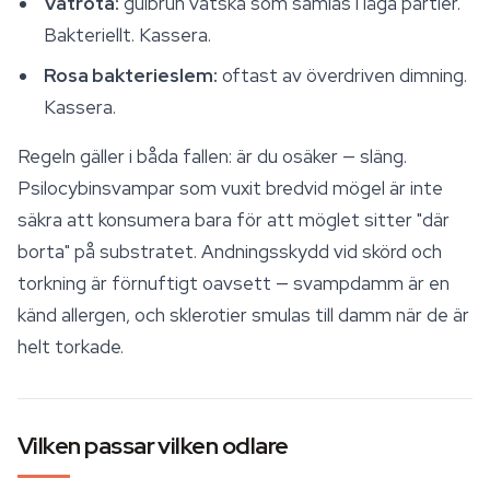
Våtröta:
gulbrun vätska som samlas i låga partier.
Bakteriellt. Kassera.
Rosa bakterieslem:
oftast av överdriven dimning.
Kassera.
Regeln gäller i båda fallen: är du osäker — släng.
Psilocybinsvampar som vuxit bredvid mögel är inte
säkra att konsumera bara för att möglet sitter "där
borta" på substratet. Andningsskydd vid skörd och
torkning är förnuftigt oavsett — svampdamm är en
känd allergen, och sklerotier smulas till damm när de är
helt torkade.
Vilken passar vilken odlare