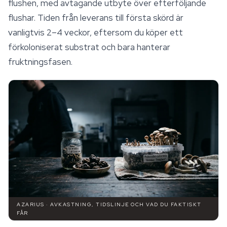
flushen, med avtagande utbyte över efterföljande
flushar. Tiden från leverans till första skörd är
vanligtvis 2–4 veckor, eftersom du köper ett
förkoloniserat substrat och bara hanterar
fruktningsfasen.
AZARIUS · AVKASTNING, TIDSLINJE OCH VAD DU FAKTISKT
FÅR