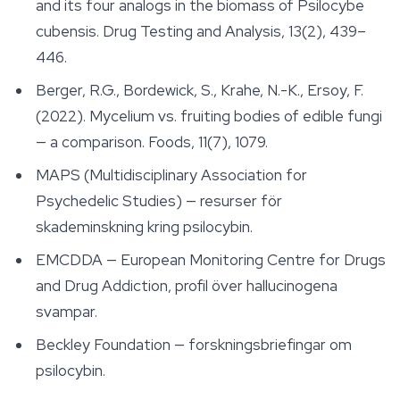
and its four analogs in the biomass of Psilocybe
cubensis.
Drug Testing and Analysis
, 13(2), 439–
446.
Berger, R.G., Bordewick, S., Krahe, N.-K., Ersoy, F.
(2022). Mycelium vs. fruiting bodies of edible fungi
— a comparison.
Foods
, 11(7), 1079.
MAPS (Multidisciplinary Association for
Psychedelic Studies) — resurser för
skademinskning kring psilocybin.
EMCDDA — European Monitoring Centre for Drugs
and Drug Addiction, profil över hallucinogena
svampar.
Beckley Foundation — forskningsbriefingar om
psilocybin.