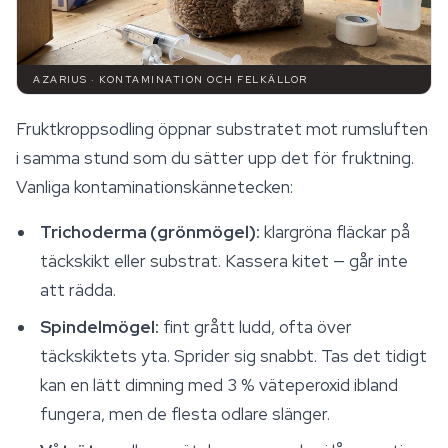
AZARIUS · KONTAMINATION OCH FELKÄLLOR
Fruktkroppsodling öppnar substratet mot rumsluften
i samma stund som du sätter upp det för fruktning.
Vanliga kontaminationskännetecken:
Trichoderma (grönmögel):
klargröna fläckar på
täckskikt eller substrat. Kassera kitet — går inte
att rädda.
Spindelmögel:
fint grått ludd, ofta över
täckskiktets yta. Sprider sig snabbt. Tas det tidigt
kan en lätt dimning med 3 % väteperoxid ibland
fungera, men de flesta odlare slänger.