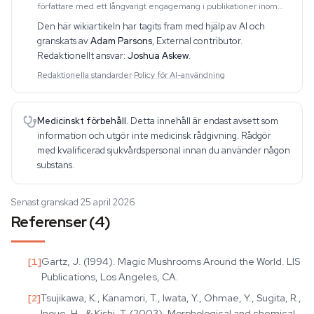
författare med ett långvarigt engagemang i publikationer inom
området. Hans arbete omfattar CBD, psykedelika, etnobotanik och
Den här wikiartikeln har tagits fram med hjälp av AI och
relaterade ämnen. Han producerar dju
granskats av
Adam Parsons
,
External contributor
.
Redaktionellt ansvar:
Joshua Askew
.
Redaktionella standarder
·
Policy för AI-användning
Medicinskt förbehåll.
Detta innehåll är endast avsett som
information och utgör inte medicinsk rådgivning. Rådgör
med kvalificerad sjukvårdspersonal innan du använder någon
substans.
Senast granskad 25 april 2026
Referenser (4)
[
1
]
Gartz, J. (1994). Magic Mushrooms Around the World. LIS
Publications, Los Angeles, CA.
[
2
]
Tsujikawa, K., Kanamori, T., Iwata, Y., Ohmae, Y., Sugita, R.,
Inoue, H., & Kishi, T. (2003). Morphological and chemical