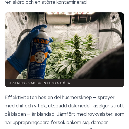
ren skörd och en större kontaminerad.
AZARIUS · VAD DU INTE SKA GÖRA
Effektiviteten hos en del husmorsknep — sprayer
med chili och vitlök, utspädd diskmedel, kiselgur strött
på bladen — är blandad. Jämfört med rovkvalster, som
har upprepningsbara försök bakom sig, dämpar