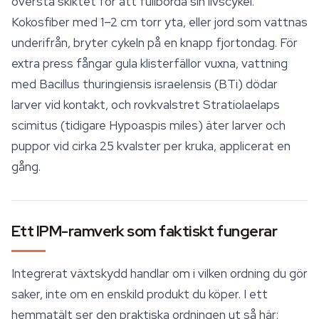
översta skiktet för att fullborda sin livscykel.
Kokosfiber med 1–2 cm torr yta, eller jord som vattnas
underifrån, bryter cykeln på en knapp fjortondag. För
extra press fångar gula klisterfällor vuxna, vattning
med
Bacillus thuringiensis israelensis
(BTi) dödar
larver vid kontakt, och rovkvalstret
Stratiolaelaps
scimitus
(tidigare
Hypoaspis miles
) äter larver och
puppor vid cirka 25 kvalster per kruka, applicerat en
gång.
Ett IPM-ramverk som faktiskt fungerar
Integrerat växtskydd handlar om i vilken ordning du gör
saker, inte om en enskild produkt du köper. I ett
hemmatält ser den praktiska ordningen ut så här: