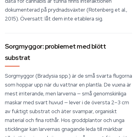
data för cannabis är tunna finns interaktionen
dokumenterad på prydnadsväxter (Rotenberg et al.,
2015). Översatt: låt dem inte etablera sig.
Sorgmyggor: problemet med blött
substrat
Sorgmyggor (
Bradysia
spp.) är de små svarta flugorna
som hoppar upp när du vattnar en plantla. De vuxna är
mest irriterande, men larverna — små genomskinliga
maskar med svart huvud — lever i de översta 2–3 cm
av fuktigt
substrat
och äter svampar, organiskt
material och fina rothår. Hos groddplantor och unga
sticklingar kan larvernas gnagande leda till märkbar