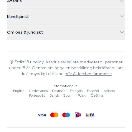
Azarius
Galvaniweg 11
5482 TN Schijndel
Cannabisfrön
Kundtjänst
Nederland
Magiska svampar
Fraktinfo
support@azarius.com
Smokeshop
Om oss & juridiskt
+31(0)204897914
Returpolicy
Smartshop
Om Azarius
Kvalitetsgaranti
Herbshop
Wiki
Kontakta oss
Growshop
Blog
🔞
Strikt 18+ policy. Azarius säljer inte medvetet till personer
Vanliga frågor
under 18 år. Genom att lägga en beställning bekräftar du att
Musik
Integritetspolicy
du är myndig i ditt land.
Vår åldersbestämmelse
Skribenter
Internationellt
Redaktionella standarder
English
·
Nederlands
·
Deutsch
·
Français
·
Español
·
Italiano
·
Português
·
Dansk
·
Suomi
·
Polski
·
Čeština
Verktyg & Kalkylatorer
Erbjudanden
Sajtkarta