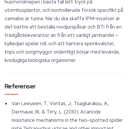
husmorsknepen i bästa fall lätt tryck på
utomhusplantor, och kontrollerade försök specifikt på
cannabis är tunna. När du ska skaffa IPM-insatser är
det bättre att beställa rovdjurspåsar och BTi från en
trädgårdsleverantör än från ett vanligt järnhandel —
kylkedjan spelar roll, och att hantera spinnkvalster,
trips och sorgmyggor ordentligt börjar med levande,
livsdugliga biologiska organismer.
Referenser
Van Leeuwen, T., Vontas, J., Tsagkarakou, A.,
Dermauw, W., & Tirry, L. (2010). Acaricide
resistance mechanisms in the two-spotted spider
mite
Tetranychus urticae
and other important