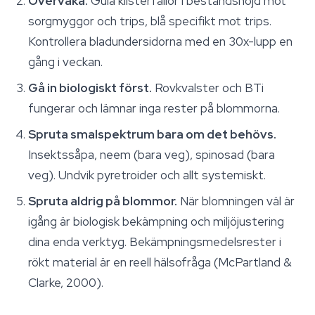
Övervaka.
Gula klisterfällor i bestånds­höjd mot
sorgmyggor och trips, blå specifikt mot trips.
Kontrollera bladundersidorna med en 30x-lupp en
gång i veckan.
Gå in biologiskt först.
Rovkvalster och BTi
fungerar och lämnar inga rester på blommorna.
Spruta smalspektrum bara om det behövs.
Insektssåpa, neem (bara veg), spinosad (bara
veg). Undvik pyretroider och allt systemiskt.
Spruta aldrig på blommor.
När blomningen väl är
igång är biologisk bekämpning och miljöjustering
dina enda verktyg. Bekämpningsmedelsrester i
rökt material är en reell hälsofråga (McPartland &
Clarke, 2000).