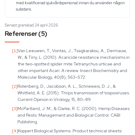
med kvalificerad sjukvårdspersonal innan du använder någon
substans.
Senast granskad 24 april 2026
Referenser (5)
[
1
]
Van Leeuwen, T., Vontas, J., Tsagkarakou, A., Dermauw,
W., & Tirry, L. (2010). Acaricide resistance mechanisms in
the two-spotted spider mite Tetranychus urticae and
other important Acari: A review. Insect Biochemistry and
Molecular Biology, 40(8), 563–572.
[
2
]
Rotenberg, D., Jacobson, A. L., Schneweis, D. J., &
Whitfield, A. E. (2015). Thrips transmission of tospoviruses.
Current Opinion in Virology, 15, 80–89.
[
3
]
McPartland, J. M., & Clarke, R. C. (2000). Hemp Diseases
and Pests: Management and Biological Control. CABI
Publishing.
[
4
]
Koppert Biological Systems. Product technical sheets: