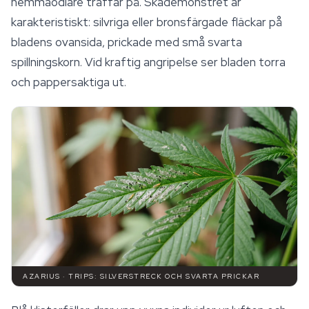
hemmaodlare träffar på. Skademönstret är
karakteristiskt: silvriga eller bronsfärgade fläckar på
bladens ovansida, prickade med små svarta
spillningskorn. Vid kraftig angripelse ser bladen torra
och pappersaktiga ut.
AZARIUS · TRIPS: SILVERSTRECK OCH SVARTA PRICKAR