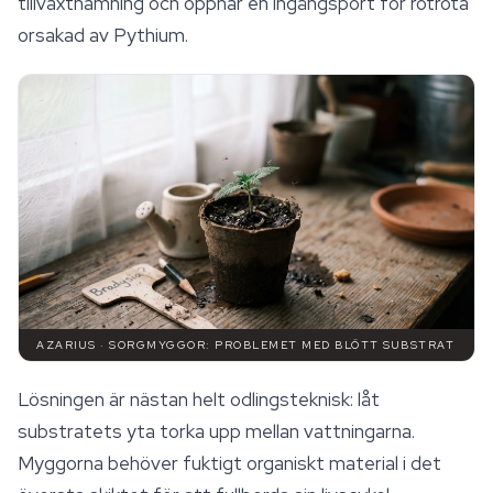
tillväxthämning och öppnar en ingångsport för rotröta
orsakad av Pythium.
AZARIUS · SORGMYGGOR: PROBLEMET MED BLÖTT SUBSTRAT
Lösningen är nästan helt odlingsteknisk: låt
substratets yta torka upp mellan vattningarna.
Myggorna behöver fuktigt organiskt material i det