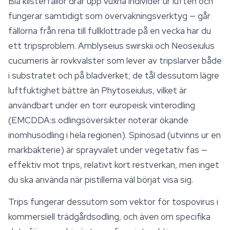
Blå klisterfällor drar upp vuxna individer ur luften och
fungerar samtidigt som övervakningsverktyg — går
fällorna från rena till fullklottrade på en vecka har du
ett tripsproblem.
Amblyseius swirskii
och
Neoseiulus
cucumeris
är rovkvalster som lever av tripslarver både
i substratet och på bladverket; de tål dessutom lägre
luftfuktighet bättre än
Phytoseiulus
, vilket är
användbart under en torr europeisk vinterodling
(EMCDDA:s odlingsöversikter noterar ökande
inomhusodling i hela regionen). Spinosad (utvinns ur en
markbakterie) är sprayvalet under vegetativ fas —
effektiv mot trips, relativt kort restverkan, men inget
du ska använda när pistillerna väl börjat visa sig.
Trips fungerar dessutom som vektor för tospovirus i
kommersiell trädgårdsodling, och även om specifika