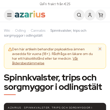
Skip to content
Fri frakt från €25
Wiki
·
Odling
·
Cannabis
·
Spinnkvalster, trips och
sorgmyggor i odlingstält
Den här artikeln behandlar psykoaktiva ämnen
avsedda för vuxna (18+). Rådfråga en läkare om du
har ett hälsotillstånd eller tar medicin.
Vår
åldersbestämmelse
Spinnkvalster, trips och
sorgmyggor i odlingstält
AZARIUS · SPINNKVALSTER, TRIPS OCH SORGMYGGOR I