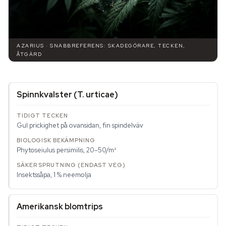
AZARIUS · SNABBREFERENS: SKADEGÖRARE, TECKEN,
ÅTGÄRD
Spinnkvalster (
T. urticae
)
Gul prickighet på ovansidan, fin spindelväv
Phytoseiulus persimilis
, 20–50/m²
Insektssåpa, 1 % neemolja
Amerikansk blomtrips