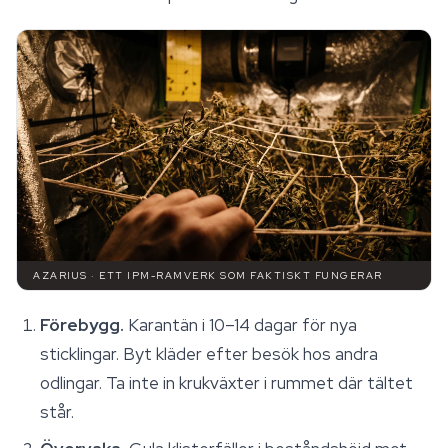
AZARIUS · ETT IPM-RAMVERK SOM FAKTISKT FUNGERAR
Förebygg.
Karantän i 10–14 dagar för nya
sticklingar. Byt kläder efter besök hos andra
odlingar. Ta inte in krukväxter i rummet där tältet
står.