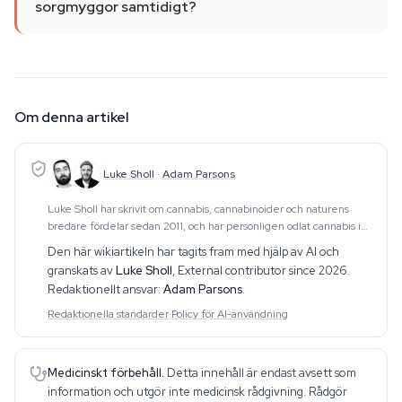
sorgmyggor samtidigt?
Om denna artikel
Luke Sholl
·
Adam Parsons
Luke Sholl har skrivit om cannabis, cannabinoider och naturens
bredare fördelar sedan 2011, och har personligen odlat cannabis i
hemmaodlingstält i över ett decennium. Den
Den här wikiartikeln har tagits fram med hjälp av AI och
förstahandserfarenheten av odling — som spänner
granskats av
Luke Sholl
,
External contributor since 2026
.
Redaktionellt ansvar:
Adam Parsons
.
Redaktionella standarder
·
Policy för AI-användning
Medicinskt förbehåll.
Detta innehåll är endast avsett som
information och utgör inte medicinsk rådgivning. Rådgör