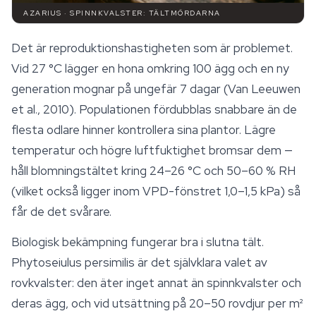
AZARIUS · SPINNKVALSTER: TÄLTMÖRDARNA
Det är reproduktionshastigheten som är problemet.
Vid 27 °C lägger en hona omkring 100 ägg och en ny
generation mognar på ungefär 7 dagar (Van Leeuwen
et al., 2010). Populationen fördubblas snabbare än de
flesta odlare hinner kontrollera sina plantor. Lägre
temperatur och högre luftfuktighet bromsar dem —
håll blomningstältet kring 24–26 °C och 50–60 % RH
(vilket också ligger inom VPD-fönstret 1,0–1,5 kPa) så
får de det svårare.
Biologisk bekämpning fungerar bra i slutna tält.
Phytoseiulus persimilis
är det självklara valet av
rovkvalster: den äter inget annat än spinnkvalster och
deras ägg, och vid utsättning på 20–50 rovdjur per m²