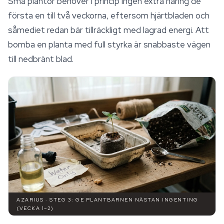
Små plantor behöver i princip ingen extra näring de
första en till två veckorna, eftersom hjärtbladen och
såmediet redan bär tillräckligt med lagrad energi. Att
bomba en planta med full styrka är snabbaste vägen
till nedbränt blad.
AZARIUS · STEG 3: GE PLANTBARNEN NÄSTAN INGENTING
(VECKA 1–2)