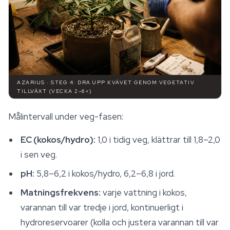
AZARIUS · STEG 4: DRA UPP KVÄVET GENOM VEGETATIV
TILLVÄXT (VECKA 2–6+)
Målintervall under veg-fasen:
EC (kokos/hydro):
1,0 i tidig veg, klättrar till 1,8–2,0
i sen veg.
pH:
5,8–6,2 i kokos/hydro, 6,2–6,8 i jord.
Matningsfrekvens:
varje vattning i kokos,
varannan till var tredje i jord, kontinuerligt i
hydroreservoarer (kolla och justera varannan till var