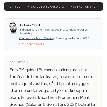
AZARIUS · NPK-GUIDE FÖR CANNABISNÄRING: FAS FÖR FAS
Av Luke Sholl
Bidragsgivare inom cannabisodling, cannabinoider och
Smartshop
Granskad av Adam Parsons
·
Senast granskad apr. 2026
Om denna artikel
↓
DEFINITION
En NPK-guide för cannabisnäring matchar
förhållandet mellan kväve, fosfor och kalium
mot varje tillväxtfas, så att plantan bygger
stomme under veg och fyller ut knoppar i
blom. En översiktsartikel i Frontiers in Plant
Science (Saloner & Bernstein, 2021) bekräftar