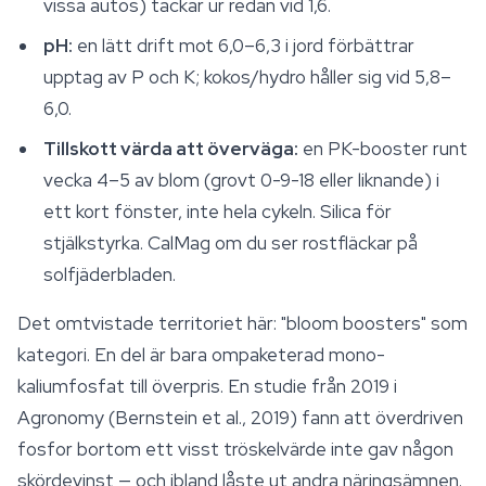
vissa autos) tackar ur redan vid 1,6.
pH:
en lätt drift mot 6,0–6,3 i jord förbättrar
upptag av P och K; kokos/hydro håller sig vid 5,8–
6,0.
Tillskott värda att överväga:
en PK-booster runt
vecka 4–5 av blom (grovt 0-9-18 eller liknande) i
ett kort fönster, inte hela cykeln. Silica för
stjälkstyrka. CalMag om du ser rostfläckar på
solfjäderbladen.
Det omtvistade territoriet här: "bloom boosters" som
kategori. En del är bara ompaketerad mono-
kaliumfosfat till överpris. En studie från 2019 i
Agronomy
(Bernstein et al., 2019) fann att överdriven
fosfor bortom ett visst tröskelvärde inte gav någon
skördevinst — och ibland låste ut andra näringsämnen.