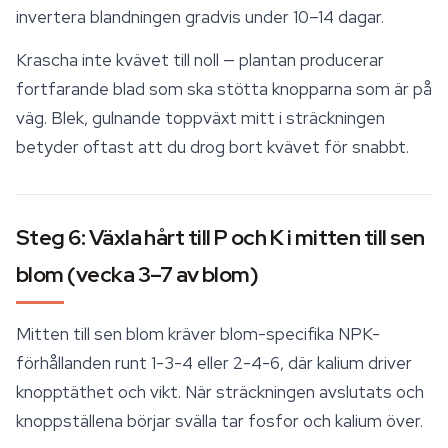
invertera blandningen gradvis under 10–14 dagar.
Krascha inte kvävet till noll — plantan producerar
fortfarande blad som ska stötta knopparna som är på
väg. Blek, gulnande toppväxt mitt i sträckningen
betyder oftast att du drog bort kvävet för snabbt.
Steg 6: Växla hårt till P och K i mitten till sen
blom (vecka 3–7 av blom)
Mitten till sen blom kräver blom-specifika NPK-
förhållanden runt 1-3-4 eller 2-4-6, där kalium driver
knopptäthet och vikt. När sträckningen avslutats och
knoppställena börjar svälla tar fosfor och kalium över.