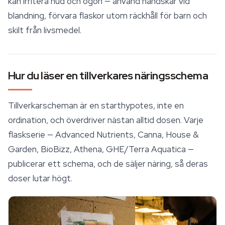
kan irritera hud och ögon — använd handskar vid
blandning, förvara flaskor utom räckhåll för barn och
skilt från livsmedel.
Hur du läser en tillverkares näringsschema
Tillverkarscheman är en starthypotes, inte en
ordination, och överdriver nästan alltid dosen. Varje
flaskserie — Advanced Nutrients, Canna, House &
Garden, BioBizz, Athena, GHE/Terra Aquatica —
publicerar ett schema, och de säljer näring, så deras
doser lutar högt.