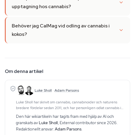
upptagning hos cannabis?
Behöver jag CalMag vid odling av cannabis i
kokos?
Om denna artikel
Luke Sholl
·
Adam Parsons
Luke Sholl har skrivit om cannabis, cannabinoider och naturens
bredare fördelar sedan 2011, och har personligen odlat cannabis i
hemmaodlingstält i över ett decennium. Den
Den här wikiartikeln har tagits fram med hjälp av AI och
förstahandserfarenheten av odling — som spänner
granskats av
Luke Sholl
,
External contributor since 2026
.
Redaktionellt ansvar:
Adam Parsons
.