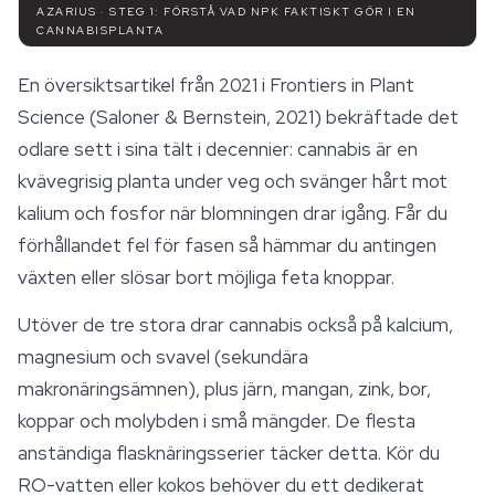
AZARIUS · STEG 1: FÖRSTÅ VAD NPK FAKTISKT GÖR I EN
CANNABISPLANTA
En översiktsartikel från 2021 i
Frontiers in Plant
Science
(Saloner & Bernstein, 2021) bekräftade det
odlare sett i sina tält i decennier: cannabis är en
kvävegrisig planta under veg och svänger hårt mot
kalium och fosfor när blomningen drar igång. Får du
förhållandet fel för fasen så hämmar du antingen
växten eller slösar bort möjliga feta knoppar.
Utöver de tre stora drar cannabis också på kalcium,
magnesium och svavel (sekundära
makronäringsämnen), plus järn, mangan, zink, bor,
koppar och molybden i små mängder. De flesta
anständiga flasknäringsserier täcker detta. Kör du
RO-vatten eller kokos behöver du ett dedikerat