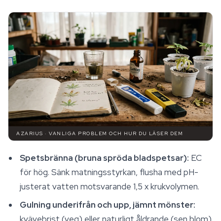
AZARIUS · VANLIGA PROBLEM OCH HUR DU LÄSER DEM
Spetsbränna (bruna spröda bladspetsar):
EC
för hög. Sänk matningsstyrkan, flusha med pH-
justerat vatten motsvarande 1,5 x krukvolymen.
Gulning underifrån och upp, jämnt mönster:
kvävebrist (veg) eller naturligt åldrande (sen blom).