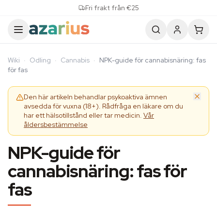
Skip to content
Fri frakt från €25
Wiki
·
Odling
·
Cannabis
·
NPK-guide för cannabisnäring: fas
för fas
Den här artikeln behandlar psykoaktiva ämnen
avsedda för vuxna (18+). Rådfråga en läkare om du
har ett hälsotillstånd eller tar medicin.
Vår
åldersbestämmelse
NPK-guide för
cannabisnäring: fas för
fas