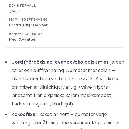
1,2–2,0
Kontinuerlig reservoar
Med RO-vatten
Jord (förgödslad levande/ekologisk mix):
jorden
håller och buffrar näring. Du matar mer sällan —
ibland räcker bara vatten de första 3–4 veckorna
om mixen är tillräckligt kraftig. Kväve frigörs
långsamt från organiska källor (maskkompost,
fladdermusguano, blodmjöl).
Kokosfiber:
kokos är inert — du matar varje
vattning, eller åtminstone varannan. Kokos binder