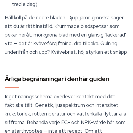
tredje dag).
Håll koll på de nedre bladen. Djup, jämn grönska säger
att du är rätt inställd. Krummade bladspetsar som
pekar neråt, mörkgröna blad med en glansig "lackerad"
yta — det är kväveförgiftning, dra tillbaka. Gulning
underifrån och upp? Kvävebrist, höj styrkan ett snäpp.
Ärliga begränsningar i den här guiden
Inget näringsschema överlever kontakt med ditt
faktiska tält. Genetik, ljusspektrum och intensitet,
krukstorlek, rottemperatur och vattenkälla flyttar alla
siffrorna. Behandla varje EC- och NPK-värde här som
en starthypotes — inte ett recept. Om ett