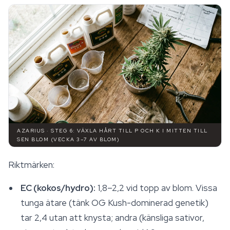
AZARIUS · STEG 6: VÄXLA HÅRT TILL P OCH K I MITTEN TILL
SEN BLOM (VECKA 3–7 AV BLOM)
Riktmärken:
EC (kokos/hydro):
1,8–2,2 vid topp av blom. Vissa
tunga ätare (tänk OG Kush-dominerad genetik)
tar 2,4 utan att knysta; andra (känsliga sativor,