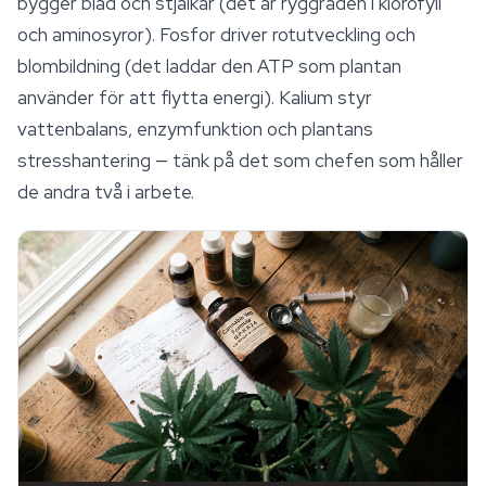
bygger blad och stjälkar (det är ryggraden i klorofyll
och aminosyror). Fosfor driver rotutveckling och
blombildning (det laddar den ATP som plantan
använder för att flytta
energi
). Kalium styr
vattenbalans, enzymfunktion och plantans
stresshantering — tänk på det som chefen som håller
de andra två i arbete.