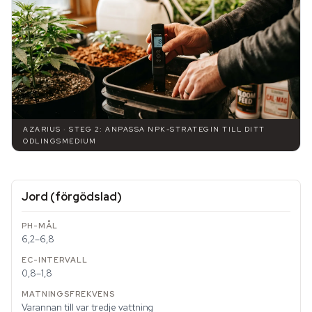
AZARIUS · STEG 2: ANPASSA NPK-STRATEGIN TILL DITT
ODLINGSMEDIUM
Jord (förgödslad)
6,2–6,8
0,8–1,8
Varannan till var tredje vattning