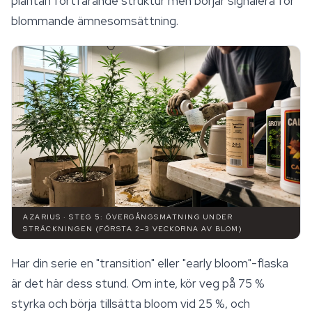
plantan fortfarande struktur men börjar signalera för
blommande ämnesomsättning.
AZARIUS · STEG 5: ÖVERGÅNGSMATNING UNDER
STRÄCKNINGEN (FÖRSTA 2–3 VECKORNA AV BLOM)
Har din serie en "transition" eller "early bloom"-flaska
är det här dess stund. Om inte, kör veg på 75 %
styrka och börja tillsätta bloom vid 25 %, och