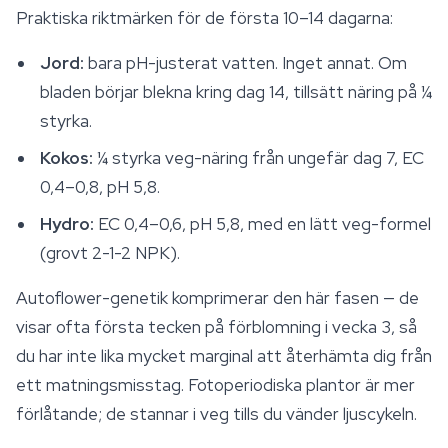
Praktiska riktmärken för de första 10–14 dagarna:
Jord:
bara pH-justerat vatten. Inget annat. Om
bladen börjar blekna kring dag 14, tillsätt näring på ¼
styrka.
Kokos:
¼ styrka veg-näring från ungefär dag 7, EC
0,4–0,8, pH 5,8.
Hydro:
EC 0,4–0,6, pH 5,8, med en lätt veg-formel
(grovt 2-1-2 NPK).
Autoflower-genetik komprimerar den här fasen — de
visar ofta första tecken på förblomning i vecka 3, så
du har inte lika mycket marginal att återhämta dig från
ett matningsmisstag. Fotoperiodiska plantor är mer
förlåtande; de stannar i veg tills du vänder ljuscykeln.