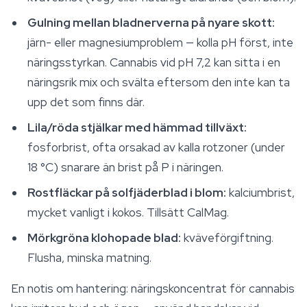
Gulning mellan bladnerverna på nyare skott:
järn- eller magnesiumproblem — kolla pH först, inte
näringsstyrkan. Cannabis vid pH 7,2 kan sitta i en
näringsrik mix och svälta eftersom den inte kan ta
upp det som finns där.
Lila/röda stjälkar med hämmad tillväxt:
fosforbrist, ofta orsakad av kalla rotzoner (under
18 °C) snarare än brist på P i näringen.
Rostfläckar på solfjäderblad i blom:
kalciumbrist,
mycket vanligt i kokos. Tillsätt CalMag.
Mörkgröna klohopade blad:
kväveförgiftning.
Flusha, minska matning.
En notis om hantering: näringskoncentrat för cannabis