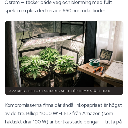
Osram — täcker både veg och blomning med fullt
spektrum plus dedikerade 660 nm röda dioder.
AZARIUS · LED — STANDARDVALET FÖR HEMMATÄLT IDAG
Kompromisserna finns där ändå. Inköpspriset är högst
av de tre. Billiga "1000 W"-LED från Amazon (som
faktiskt drar 100 W) är bortkastade pengar — titta på