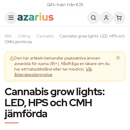
Skip to content
Fri frakt från €25
Wiki
·
Odling
·
Cannabis
·
Cannabis grow lights: LED, HPS och
CMH jämförda
Den här artikeln behandlar psykoaktiva ämnen
avsedda för vuxna (18+). Rådfråga en läkare om du
har ett hälsotillstånd eller tar medicin.
Vår
åldersbestämmelse
Cannabis grow lights:
LED, HPS och CMH
jämförda