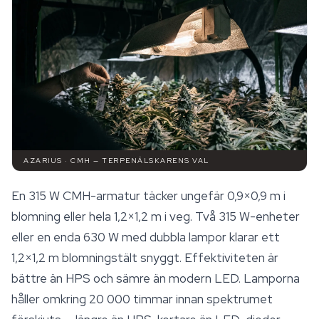
AZARIUS · CMH — TERPENÄLSKARENS VAL
En 315 W CMH-armatur täcker ungefär 0,9×0,9 m i
blomning eller hela 1,2×1,2 m i veg. Två 315 W-enheter
eller en enda 630 W med dubbla lampor klarar ett
1,2×1,2 m blomningstält snyggt. Effektiviteten är
bättre än HPS och sämre än modern LED. Lamporna
håller omkring 20 000 timmar innan spektrumet