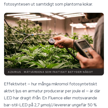
fotosyntesen ut samtidigt som plantorna kokar.
AZARIUS · MÄTVÄRDENA SOM FAKTISKT BETYDER NÅGOT
Effektivitet — hur många mikromol fotosyntetiskt
aktivt ljus en armatur producerar per joule el — är där
LED har dragit ifrån. En Fluence eller motsvarande
bar-stil-LED på 2,7 μmol/J levererar ungefär 50 %