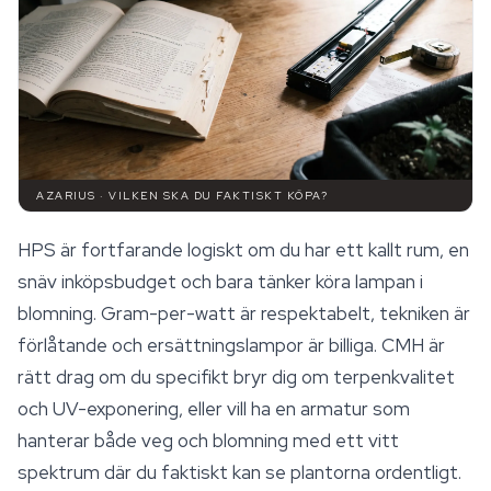
AZARIUS · VILKEN SKA DU FAKTISKT KÖPA?
HPS är fortfarande logiskt om du har ett kallt rum, en
snäv inköpsbudget och bara tänker köra lampan i
blomning. Gram-per-watt är respektabelt, tekniken är
förlåtande och ersättningslampor är billiga. CMH är
rätt drag om du specifikt bryr dig om terpenkvalitet
och UV-exponering, eller vill ha en armatur som
hanterar både veg och blomning med ett vitt
spektrum där du faktiskt kan se plantorna ordentligt.