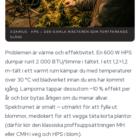
AZARIUS · HPS — DEN GAMLA MÄSTAREN SOM FORTFARANDE
SLÅSS
Problemen är värme och effektivitet. En 600 W HPS
dumpar runt 2 000 BTU/timme i tältet. I ett 1,2×1,2
m-tält i ett varmt rum kämpar du med temperaturer
över 30 °C vid bladverket innan du ens har kommit
igång. Lamporna tappar dessutom ~10 % effekt per
år och bör bytas årligen om du menar allvar.
Spektrumet är smalt — utmärkt för att fylla ut
blommor, mediokert för att vegga täta korta plantor
(därför kör den klassiska proffsuppsättningen MH
eller CMH i veg och HPS i blom).