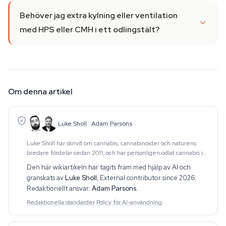
Behöver jag extra kylning eller ventilation
med HPS eller CMH i ett odlingstält?
Om denna artikel
Luke Sholl
·
Adam Parsons
Luke Sholl har skrivit om cannabis, cannabinoider och naturens
bredare fördelar sedan 2011, och har personligen odlat cannabis i
hemmaodlingstält i över ett decennium. Den
Den här wikiartikeln har tagits fram med hjälp av AI och
förstahandserfarenheten av odling — som spänner
granskats av
Luke Sholl
,
External contributor since 2026
.
Redaktionellt ansvar:
Adam Parsons
.
Redaktionella standarder
·
Policy för AI-användning