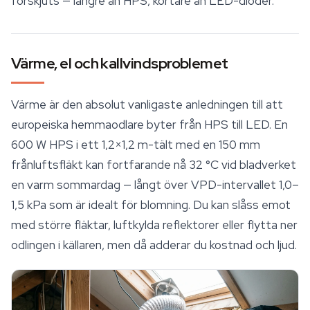
förskjuts — längre än HPS, kortare än LED-dioder.
Värme, el och kallvindsproblemet
Värme är den absolut vanligaste anledningen till att
europeiska hemmaodlare byter från HPS till LED. En
600 W HPS i ett 1,2×1,2 m-tält med en 150 mm
frånluftsfläkt kan fortfarande nå 32 °C vid bladverket
en varm sommardag — långt över VPD-intervallet 1,0–
1,5 kPa som är idealt för blomning. Du kan slåss emot
med större fläktar, luftkylda reflektorer eller flytta ner
odlingen i källaren, men då adderar du kostnad och ljud.