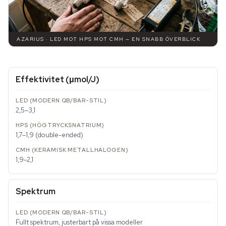
AZARIUS · LED MOT HPS MOT CMH — EN SNABB ÖVERBLICK
Effektivitet (μmol/J)
2,5–3,1
1,7–1,9 (double-ended)
1,9–2,1
Spektrum
Fullt spektrum, justerbart på vissa modeller