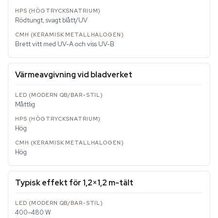
Rödtungt, svagt blått/UV
Brett vitt med UV-A och viss UV-B
Värmeavgivning vid bladverket
Måttlig
Hög
Hög
Typisk effekt för 1,2×1,2 m-tält
400–480 W