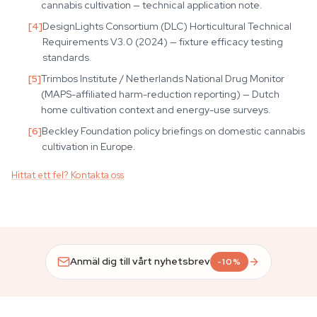
cannabis cultivation — technical application note.
[
4
]
DesignLights Consortium (DLC) Horticultural Technical
Requirements V3.0 (2024) — fixture efficacy testing
standards.
[
5
]
Trimbos Institute / Netherlands National Drug Monitor
(MAPS-affiliated harm-reduction reporting) — Dutch
home cultivation context and energy-use surveys.
[
6
]
Beckley Foundation policy briefings on domestic cannabis
cultivation in Europe.
Hittat ett fel? Kontakta oss
Anmäl dig till vårt nyhetsbrev
-10%