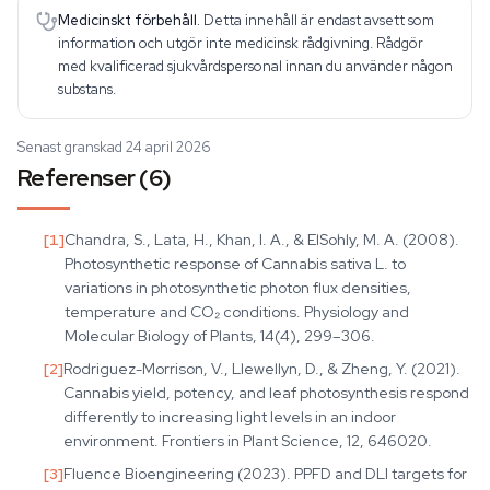
Medicinskt förbehåll.
Detta innehåll är endast avsett som
information och utgör inte medicinsk rådgivning. Rådgör
med kvalificerad sjukvårdspersonal innan du använder någon
substans.
Senast granskad 24 april 2026
Referenser (6)
[
1
]
Chandra, S., Lata, H., Khan, I. A., & ElSohly, M. A. (2008).
Photosynthetic response of Cannabis sativa L. to
variations in photosynthetic photon flux densities,
temperature and CO₂ conditions. Physiology and
Molecular Biology of Plants, 14(4), 299–306.
[
2
]
Rodriguez-Morrison, V., Llewellyn, D., & Zheng, Y. (2021).
Cannabis yield, potency, and leaf photosynthesis respond
differently to increasing light levels in an indoor
environment. Frontiers in Plant Science, 12, 646020.
[
3
]
Fluence Bioengineering (2023). PPFD and DLI targets for