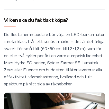
Vilken ska du faktiskt köpa?
De flesta hemmaodlare bör välja en LED-bar-armatur
i mellanklass från ett seriöst märke — det är det ärliga
svaret för små tält (60×60 cm till 1,2×1,2 m) som kör
en eller två cykler per år i en varm europeisk lägenhet.
Mars Hydro FC-serien, Spider Farmer SF, Lumatek
Zeus eller Fluence om budgeten tillåter levererar alla
effektivitet, värmehantering, livslängd och fullt
spektrum på rätt sida av räkneboken.