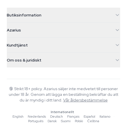
Butiksinformation
Azarius
Azarius
Galvaniweg 11
5482 TN Schijndel
Cannabisfrön
Kundtjänst
Nederland
Magiska svampar
Fraktinfo
support@azarius.com
Smokeshop
Om oss & juridiskt
+31(0)204897914
Returpolicy
Smartshop
Om Azarius
Kvalitetsgaranti
Herbshop
Wiki
Kontakta oss
Growshop
Blog
🔞
Strikt 18+ policy. Azarius säljer inte medvetet till personer
Vanliga frågor
under 18 år. Genom att lägga en beställning bekräftar du att
Musik
Integritetspolicy
du är myndig i ditt land.
Vår åldersbestämmelse
Skribenter
Internationellt
Redaktionella standarder
English
·
Nederlands
·
Deutsch
·
Français
·
Español
·
Italiano
·
Português
·
Dansk
·
Suomi
·
Polski
·
Čeština
Verktyg & Kalkylatorer