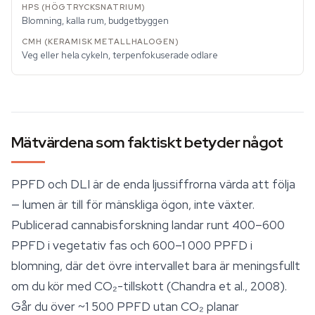
Blomning, kalla rum, budgetbyggen
Veg eller hela cykeln, terpenfokuserade odlare
Mätvärdena som faktiskt betyder något
PPFD och DLI är de enda ljussiffrorna värda att följa
— lumen är till för mänskliga ögon, inte växter.
Publicerad cannabisforskning landar runt 400–600
PPFD i vegetativ fas och 600–1 000 PPFD i
blomning, där det övre intervallet bara är meningsfullt
om du kör med CO₂-tillskott (Chandra et al., 2008).
Går du över ~1 500 PPFD utan CO₂ planar