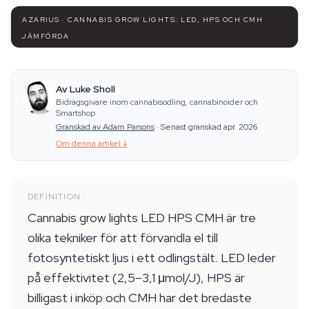
AZARIUS · CANNABIS GROW LIGHTS: LED, HPS OCH CMH
JÄMFÖRDA
Av Luke Sholl
Bidragsgivare inom cannabisodling, cannabinoider och
Smartshop
Granskad av Adam Parsons
·
Senast granskad apr. 2026
Om denna artikel
↓
DEFINITION
Cannabis grow lights LED HPS CMH är tre
olika tekniker för att förvandla el till
fotosyntetiskt ljus i ett odlingstält. LED leder
på effektivitet (2,5–3,1 μmol/J), HPS är
billigast i inköp och CMH har det bredaste