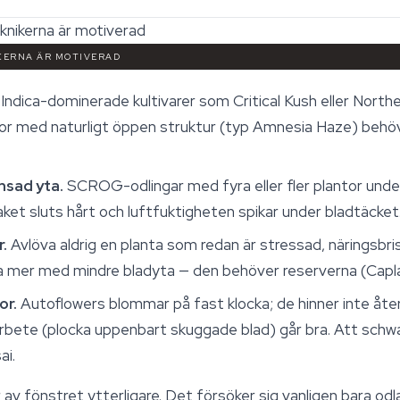
IKERNA ÄR MOTIVERAD
Indica-dominerade kultivarer som Critical Kush eller North
tor med naturligt öppen struktur (typ Amnesia Haze) behö
nsad yta.
SCROG-odlingar med fyra eller fler plantor under
ket sluts hårt och luftfuktigheten spikar under bladtäcket
r.
Avlöva aldrig en planta som redan är stressad, näringsbris
a mer med mindre bladyta — den behöver reserverna (Caplan 
or.
Autoflowers blommar på fast klocka; de hinner inte åte
 arbete (plocka uppenbart skuggade blad) går bra. Att schw
ai.
 av fönstret ytterligare. Det försöker sig vanligen bara 