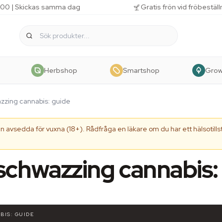
 11.00 | Skickas samma dag
Gratis frön vid fröbestäl
Herbshop
Smartshop
Gro
zzing cannabis: guide
 avsedda för vuxna (18+). Rådfråga en läkare om du har ett hälsotillst
schwazzing cannabis:
BIS: GUIDE