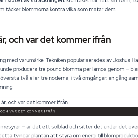
r i slutet av sträckningen:
krontaket har fått sin form, to
som täcker blommorna kontra vilka som matar dem.
r, och var det kommer ifrån
ing med varumärke. Tekniken populariserades av Joshua Ha
kunde producera tre pound blomma per lampa genom — bland
e översta två eller tre noderna, i två omgångar: en gång sam
omning.
 OCH VAR DET KOMMER IFRÅN
lvmesyrer — är det ett solblad och sitter det under det öve
detta tvingar plantan att styra om energi till blomproduk