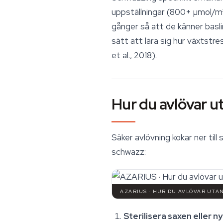
uppställningar (800+ µmol/m²/s
gånger så att de känner baslin
sätt att lära sig hur växtstr
et al., 2018).
Hur du avlövar ut
Säker avlövning kokar ner till
schwazz:
AZARIUS · HUR DU AVLÖVAR UT
Sterilisera saxen eller n