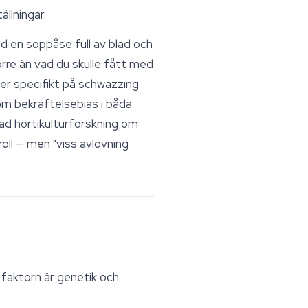
ällningar.
 en soppåse full av blad och
rre än vad du skulle fått med
ier specifikt på schwazzing
om bekräftelsebias i båda
rad hortikulturforskning om
oll — men "viss avlövning
a faktorn är genetik och