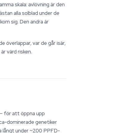
 samma skala: avlövning är den
ästan alla solblad under de
kom sig. Den andra är
e överlappar, var de går isär,
r värd risken.
 — för att öppna upp
dica-dominerade genetiker
ga långt under ~200 PPFD-