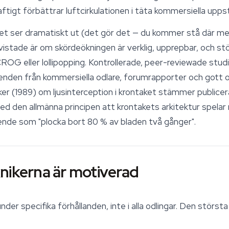
ftigt förbättrar luftcirkulationen i täta kommersiella uppst
t ser dramatiskt ut (det gör det — du kommer stå där med
istade är om skördeökningen är verklig, upprepbar, och stö
CROG eller lollipopping. Kontrollerade, peer-reviewade stud
tåenden från kommersiella odlare, forumrapporter och gott 
lker (1989) om ljusinterception i krontaket stämmer publice
d den allmänna principen att krontakets arkitektur spelar r
ende som "plocka bort 80 % av bladen två gånger".
nikerna är motiverad
under specifika förhållanden, inte i alla odlingar. Den störst