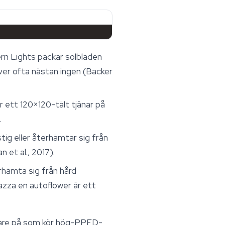
ern Lights packar solbladen
ver ofta nästan ingen (Backer
 ett 120×120-tält tjänar på
.
tig eller återhämtar sig från
et al., 2017).
rhämta sig från hård
azza en autoflower är ett
odlare på som kör hög-PPFD-