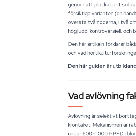
genom att plocka bort solbla
försiktiga varianten (en handf
översta två noderna, i två o
högljudd, kontroversiell, och 
Den här artikeln förklarar bå
och vad hortikulturforskninge
Den här guiden är utbildand
Vad avlövning fa
Avlövning är selektivt bortta
krontaket. Mekanismen är rät
under 600–1 000 PPFD i blom