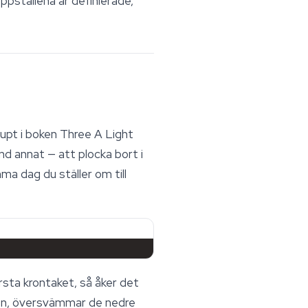
ppställena är definierade,
upt i boken
Three A Light
 annat — att plocka bort i
ma dag du ställer om till
rsta krontaket, så åker det
tion, översvämmar de nedre