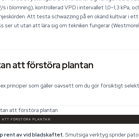
 i blomning), kontrollerad VPD i intervallet 1,0–1,3 kPa, oc
jeskörden. Att testa schwazzing på en okänd kultivar i ett v
ess ser ut utan att lära sig om tekniken fungerar (Westmorel
an att förstöra plantan
 sex principer som gäller oavsett om du gör försiktigt selekti
AN ATT FÖRSTÖRA PLANTAN
yp rent av vid bladskaftet.
Smutsiga verktyg sprider patog