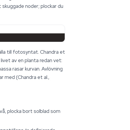
et skuggade noder; plockar du
lla till fotosyntat. Chandra et
ivet av en planta redan vet:
massa rasar kurvan. Avlövning
ar med (Chandra et al.,
två, plocka bort solblad som