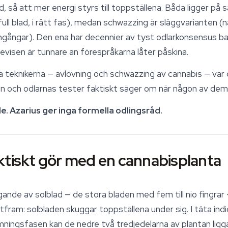
d, så att mer
energi
styrs till toppställena. Båda ligger på
ull blad, i rätt fas), medan schwazzing är släggvarianten (n
mgångar). Den ena har decennier av tyst odlarkonsensus ba
bevisen är tunnare än förespråkarna låter påskina.
da teknikerna — avlövning och schwazzing av cannabis — var d
n och odlarnas tester faktiskt säger om när någon av dem ä
e. Azarius ger inga formella odlingsråd.
ktiskt gör med en cannabisplanta
gande av solblad — de stora bladen med fem till nio fingrar
tfram: solbladen skuggar toppställena under sig. I täta in
ningsfasen kan de nedre två tredjedelarna av plantan lig