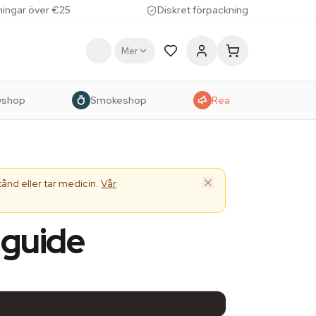
lningar över €25
Diskret förpackning
Mer
wshop
Smokeshop
Rea
ånd eller tar medicin.
Vår
 guide