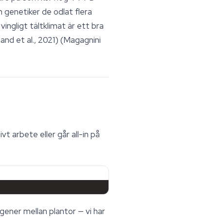
h genetiker de odlat flera
ingligt tältklimat är ett bra
and et al., 2021) (Magagnini
vt arbete eller går all-in på
ener mellan plantor — vi har