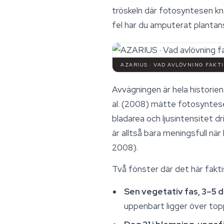
tröskeln där fotosyntesen kna
fel har du amputerat plantans
AZARIUS · VAD AVLÖVNING FAK
Avvägningen är hela historien.
al. (2008) mätte fotosyntese
bladarea och ljusintensitet d
är alltså bara meningsfull nä
2008).
Två fönster där det här fakt
Sen vegetativ fas, 3–5 d
uppenbart ligger över topp