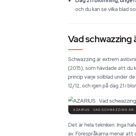
Dag 21 i blomning, ungefä
och du kan se vilka blad 
Vad schwazzing ä
Schwazzing är extrem avlövn
(2015), som hävdade att du 
princip varje solblad under d
12/12, och igen på dag 21 i bl
AZARIUS · VAD SCHWAZZING ÄR,
Det är hela tekniken. Inga ha
av. Förespråkarna menar att 