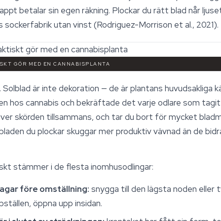
ppt betalar sin egen räkning. Plockar du rätt blad når ljus
 sockerfabrik utan vinst (Rodriguez-Morrison et al., 2021).
TISKT GÖR MED EN CANNABISPLANTA
 Solblad är inte dekoration — de är plantans huvudsakliga kä
n hos cannabis och bekräftade det varje odlare som tagit l
river skörden tillsammans, och tar du bort för mycket blad
r bladen du plockar skuggar mer produktiv vävnad än de bidr
iskt stämmer i de flesta inomhusodlingar:
agar före omställning:
snygga till den lägsta noden eller 
ställen, öppna upp insidan.