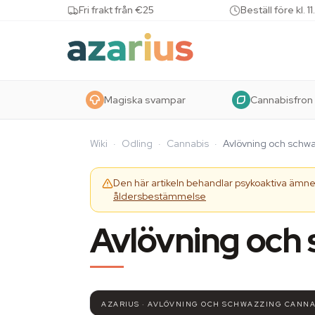
Skip to content
Fri frakt från €25
Beställ före kl.
Magiska svampar
Cannabisfron
Wiki
·
Odling
·
Cannabis
·
Avlövning och schwa
Den här artikeln behandlar psykoaktiva ämnen
åldersbestämmelse
Avlövning och 
AZARIUS · AVLÖVNING OCH SCHWAZZING CANNA