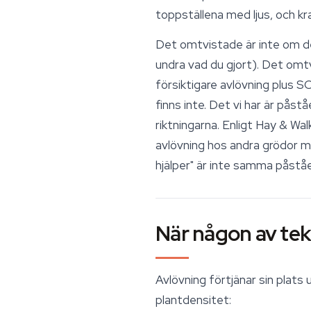
toppställena med ljus, och kra
Det omtvistade är inte om de
undra vad du gjort). Det omtv
försiktigare avlövning plus S
finns inte. Det vi har är pås
riktningarna. Enligt Hay & Wa
avlövning hos andra grödor me
hjälper" är inte samma påstå
När någon av tek
Avlövning förtjänar sin plats 
plantdensitet: