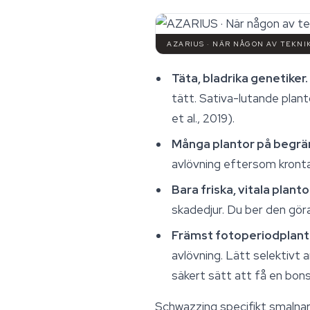
AZARIUS · NÄR NÅGON AV TEKN
Täta, bladrika genetiker.
tätt. Sativa-lutande plan
et al., 2019).
Många plantor på begrä
avlövning eftersom kronta
Bara friska, vitala planto
skadedjur. Du ber den gör
Främst fotoperiodplant
avlövning. Lätt selektivt
säkert sätt att få en bons
Schwazzing specifikt smalnar