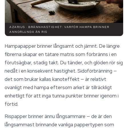
AZARIUS · BRÄNNHASTIGHET: VARFÖR HAMPA BRINNER
ANNORLUNDA ÄN RIS
Hampapapper brinner långsamt och jämnt. De längre
fibrerna skapar en tätare matris som förbränns i en
förutsägbar, stadig takt. Du tänder, och glöden rör sig
nedåt i en konsekvent hastighet. Sidoförbränning —
det som brukar kallas kanoteffekt — är relativt
ovanligt med hampa eftersom arket är tillräckligt
enhetligt för att inga tunna punkter brinner igenom i
förtid.
Rispapper brinner ännu långsammare — de är den
långsammast brinnande vanliga pappertypen som