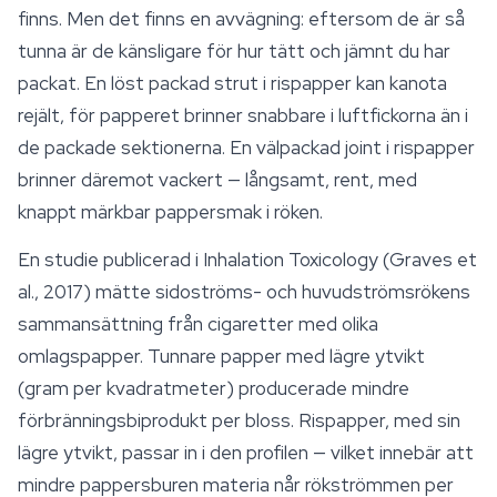
finns. Men det finns en avvägning: eftersom de är så
tunna är de känsligare för hur tätt och jämnt du har
packat. En löst packad strut i rispapper kan kanota
rejält, för papperet brinner snabbare i luftfickorna än i
de packade sektionerna. En välpackad joint i rispapper
brinner däremot vackert — långsamt, rent, med
knappt märkbar pappersmak i röken.
En studie publicerad i Inhalation Toxicology (Graves et
al., 2017) mätte sidoströms- och huvudströmsrökens
sammansättning från cigaretter med olika
omlagspapper. Tunnare papper med lägre ytvikt
(gram per kvadratmeter) producerade mindre
förbränningsbiprodukt per bloss. Rispapper, med sin
lägre ytvikt, passar in i den profilen — vilket innebär att
mindre pappersburen materia når rökströmmen per