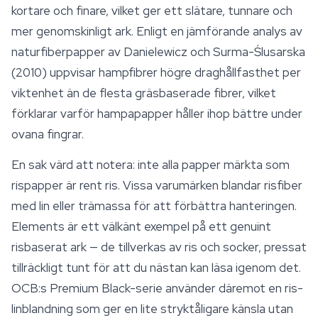
kortare och finare, vilket ger ett slätare, tunnare och
mer genomskinligt ark. Enligt en jämförande analys av
naturfiberpapper av Danielewicz och Surma-Ślusarska
(2010) uppvisar hampfibrer högre draghållfasthet per
viktenhet än de flesta gräsbaserade fibrer, vilket
förklarar varför hampapapper håller ihop bättre under
ovana fingrar.
En sak värd att notera: inte alla papper märkta som
rispapper är rent ris. Vissa varumärken blandar risfiber
med lin eller trämassa för att förbättra hanteringen.
Elements
är ett välkänt exempel på ett genuint
risbaserat ark — de tillverkas av ris och socker, pressat
tillräckligt tunt för att du nästan kan läsa igenom det.
OCB:s Premium Black-serie använder däremot en ris-
linblandning som ger en lite stryktåligare känsla utan