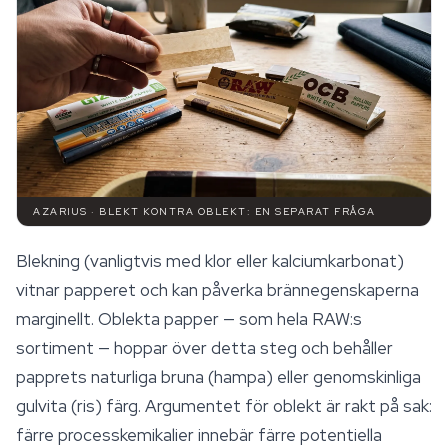
AZARIUS · BLEKT KONTRA OBLEKT: EN SEPARAT FRÅGA
Blekning (vanligtvis med klor eller kalciumkarbonat)
vitnar papperet och kan påverka brännegenskaperna
marginellt. Oblekta papper — som hela RAW:s
sortiment — hoppar över detta steg och behåller
papprets naturliga bruna (hampa) eller genomskinliga
gulvita (ris) färg. Argumentet för oblekt är rakt på sak:
färre processkemikalier innebär färre potentiella