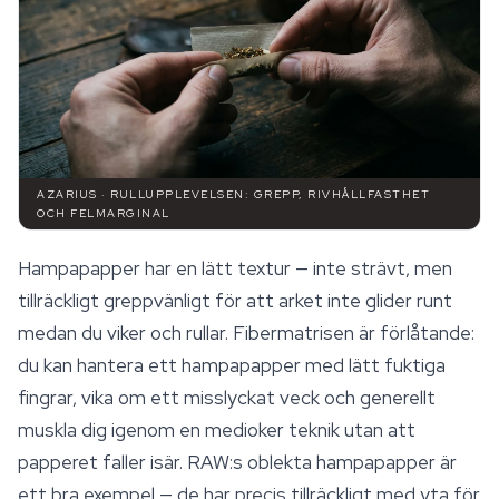
AZARIUS · RULLUPPLEVELSEN: GREPP, RIVHÅLLFASTHET
OCH FELMARGINAL
Hampapapper har en lätt textur — inte strävt, men
tillräckligt greppvänligt för att arket inte glider runt
medan du viker och rullar. Fibermatrisen är förlåtande:
du kan hantera ett hampapapper med lätt fuktiga
fingrar, vika om ett misslyckat veck och generellt
muskla dig igenom en medioker teknik utan att
papperet faller isär. RAW:s
oblekta
hampapapper är
ett bra exempel — de har precis tillräckligt med yta för