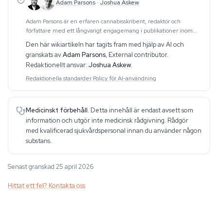
Adam Parsons
·
Joshua Askew
Adam Parsons är en erfaren cannabisskribent, redaktör och
författare med ett långvarigt engagemang i publikationer inom
området. Hans arbete omfattar CBD, psykedelika, etnobotanik och
Den här wikiartikeln har tagits fram med hjälp av AI och
relaterade ämnen. Han producerar dju
granskats av
Adam Parsons
,
External contributor
.
Redaktionellt ansvar:
Joshua Askew
.
Redaktionella standarder
·
Policy för AI-användning
Medicinskt förbehåll.
Detta innehåll är endast avsett som
information och utgör inte medicinsk rådgivning. Rådgör
med kvalificerad sjukvårdspersonal innan du använder någon
substans.
Senast granskad 25 april 2026
Hittat ett fel? Kontakta oss