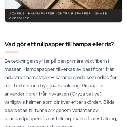
AZARIUS · HAMPAPAPPER KONTRA RISPAPPER — SNABB
ÖVERBLICK
Vad gör ett rullpapper till hampa eller ris?
Beteckningen syftar på den primära växtfibern i
massan. Hampapapper tillverkas av bastfibrer från
industriell hampstjälk — samma gröda som odlas för
rep, textilier och byggnadsisolering.
Rispapper
använder fibrer från risväxten (Oryza sativa),
vanligtvis halmen som blir kvar efter skörden. Båda
bearbetas till tunna ark genom varianter av
standardpappersframställning: massaframställning,
pressning, torkning och skärning.