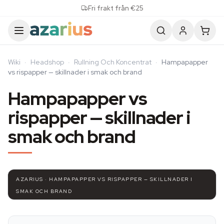
Skip to content
Fri frakt från €25
Wiki
·
Headshop
·
Rullning Och Koncentrat
·
Hampapapper
vs rispapper — skillnader i smak och brand
Hampapapper vs
rispapper — skillnader i
smak och brand
AZARIUS · HAMPAPAPPER VS RISPAPPER — SKILLNADER I
SMAK OCH BRAND