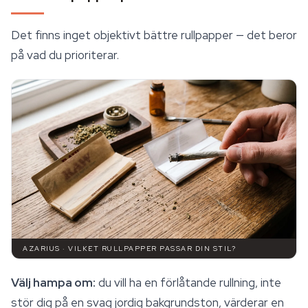
Det finns inget objektivt bättre
rullpapper
— det beror
på vad du prioriterar.
AZARIUS · VILKET RULLPAPPER PASSAR DIN STIL?
Välj hampa om:
du vill ha en förlåtande rullning, inte
stör dig på en svag jordig bakgrundston, värderar en