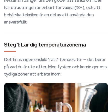
hettar sin banger tills den glöder att tänka om. Den
här utrustningen är enbart för vuxna (18+), och att
behärska tekniken är en del av att använda den
ansvarsfullt.
Steg 1: Lär dig temperaturzonerna
Det finns ingen enskild "rätt" temperatur — det beror
på vad du är ute efter. Men fysiken och kemin ger oss
tydliga zoner att arbeta inom: