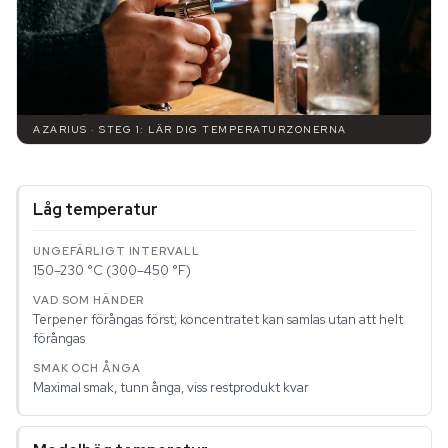
AZARIUS · STEG 1: LÄR DIG TEMPERATURZONERNA
Låg temperatur
150–230 °C (300–450 °F)
Terpener förångas först; koncentratet kan samlas utan att helt
förångas
Maximal smak, tunn ånga, viss restprodukt kvar