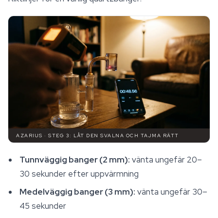
AZARIUS · STEG 3: LÅT DEN SVALNA OCH TAJMA RÄTT
Tunnväggig banger (2 mm):
vänta ungefär 20–
30 sekunder efter uppvärmning
Medelväggig banger (3 mm):
vänta ungefär 30–
45 sekunder