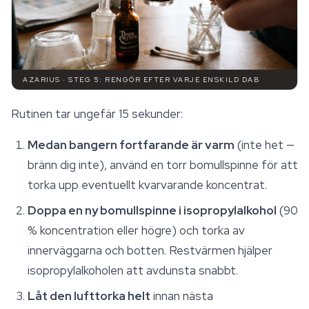
AZARIUS · STEG 5: RENGÖR EFTER VARJE ENSKILD DAB
Rutinen tar ungefär 15 sekunder:
Medan bangern fortfarande är varm
(inte het —
bränn dig inte), använd en torr bomullspinne för att
torka upp eventuellt kvarvarande koncentrat.
Doppa en ny bomullspinne i isopropylalkohol
(90
% koncentration eller högre) och torka av
innerväggarna och botten. Restvärmen hjälper
isopropylalkoholen att avdunsta snabbt.
Låt den lufttorka helt
innan nästa