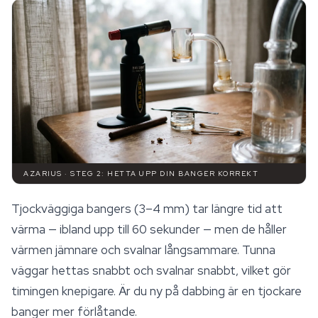
AZARIUS · STEG 2: HETTA UPP DIN BANGER KORREKT
Tjockväggiga bangers (3–4 mm) tar längre tid att
värma — ibland upp till 60 sekunder — men de håller
värmen jämnare och svalnar långsammare. Tunna
väggar hettas snabbt och svalnar snabbt, vilket gör
timingen knepigare. Är du ny på dabbing är en tjockare
banger mer förlåtande.