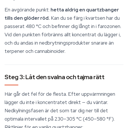
En avgörande punkt:
hetta aldrig en quartzbanger
tills den glöder röd.
Kan du se färg i kvartsen har du
passerat 480 °C och befinner dig långt in i farozonen.
Vid den punkten förbränns allt koncentrat du lägger i,
och du andas in nedbrytningsprodukter snarare än
terpener och
cannabinoider
.
Steg 3: Låt den svalna och tajma rätt
Här går det fel för de flesta. Efter uppvärmningen
lägger du inte i koncentratet direkt — du väntar.
Nedkylningsfasen är det som tar dig ner till det
optimala intervallet på 230–305 °C (450–580 °F).
Riktlinjer för en vanlig quartzbanger: