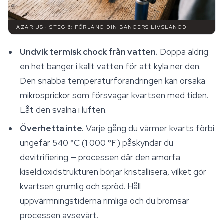
AZARIUS · STEG 6: FÖRLÄNG DIN BANGERS LIVSLÄNGD
Undvik termisk chock från vatten.
Doppa aldrig
en het banger i kallt vatten för att kyla ner den.
Den snabba temperaturförändringen kan orsaka
mikrosprickor som försvagar kvartsen med tiden.
Låt den svalna i luften.
Överhetta inte.
Varje gång du värmer kvarts förbi
ungefär 540 °C (1 000 °F) påskyndar du
devitrifiering — processen där den amorfa
kiseldioxidstrukturen börjar kristallisera, vilket gör
kvartsen grumlig och spröd. Håll
uppvärmningstiderna rimliga och du bromsar
processen avsevärt.