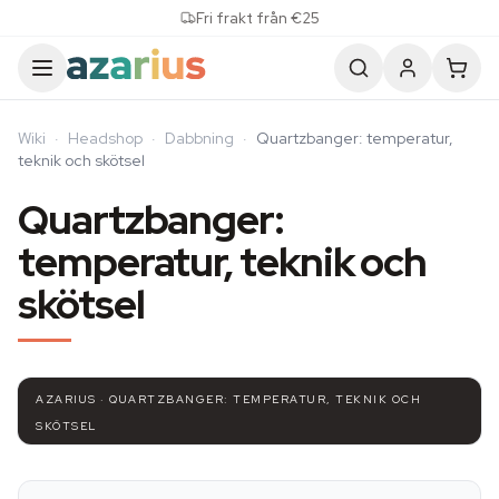
Skip to content
Fri frakt från €25
Wiki
·
Headshop
·
Dabbning
·
Quartzbanger: temperatur,
teknik och skötsel
Quartzbanger:
temperatur, teknik och
skötsel
AZARIUS · QUARTZBANGER: TEMPERATUR, TEKNIK OCH
SKÖTSEL