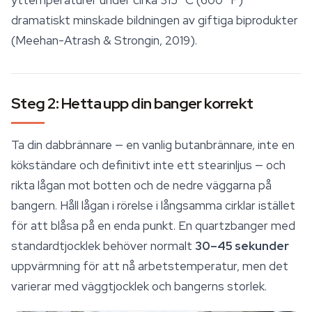
yttemperaturer under cirka 315 °C (600 °F)
dramatiskt minskade bildningen av giftiga biprodukter
(Meehan-Atrash & Strongin, 2019).
Steg 2: Hetta upp din banger korrekt
Ta din dabbrännare — en vanlig butanbrännare, inte en
kökständare och definitivt inte ett stearinljus — och
rikta lågan mot botten och de nedre väggarna på
bangern. Håll lågan i rörelse i långsamma cirklar istället
för att blåsa på en enda punkt. En quartzbanger med
standardtjocklek behöver normalt
30–45 sekunder
uppvärmning för att nå arbetstemperatur, men det
varierar med väggtjocklek och bangerns storlek.