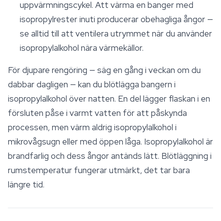
uppvärmningscykel. Att värma en banger med
isopropylrester inuti producerar obehagliga ångor —
se alltid till att ventilera utrymmet när du använder
isopropylalkohol nära värmekällor.
För djupare rengöring — säg en gång i veckan om du
dabbar dagligen — kan du blötlägga bangern i
isopropylalkohol över natten. En del lägger flaskan i en
försluten påse i varmt vatten för att påskynda
processen, men värm aldrig isopropylalkohol i
mikrovågsugn eller med öppen låga. Isopropylalkohol är
brandfarlig och dess ångor antänds lätt. Blötläggning i
rumstemperatur fungerar utmärkt, det tar bara
längre tid.