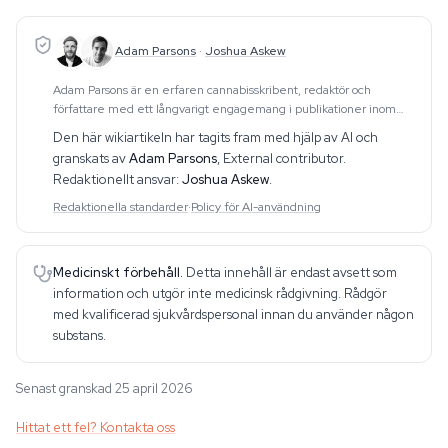
Adam Parsons
·
Joshua Askew
Adam Parsons är en erfaren cannabisskribent, redaktör och
författare med ett långvarigt engagemang i publikationer inom
området. Hans arbete omfattar CBD, psykedelika, etnobotanik och
Den här wikiartikeln har tagits fram med hjälp av AI och
relaterade ämnen. Han producerar dju
granskats av
Adam Parsons
,
External contributor
.
Redaktionellt ansvar:
Joshua Askew
.
Redaktionella standarder
·
Policy för AI-användning
Medicinskt förbehåll.
Detta innehåll är endast avsett som
information och utgör inte medicinsk rådgivning. Rådgör
med kvalificerad sjukvårdspersonal innan du använder någon
substans.
Senast granskad 25 april 2026
Hittat ett fel? Kontakta oss