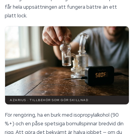
får hela uppsättningen att fungera bättre än ett
platt lock.
AZARIUS · TILLBEHÖR SOM GÖR SKILLNAD
För rengöring, ha en burk med isopropylalkohol (90
%+) och en påse spetsiga bomullspinnar bredvid din
rigg. Att göra det bekvämt är halva jobbet — om du