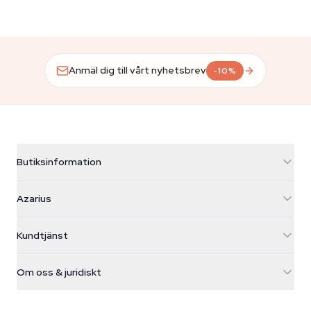
Anmäl dig till vårt nyhetsbrev
-10%
Butiksinformation
Azarius
Azarius
Galvaniweg 11
5482 TN Schijndel
Cannabisfrön
Kundtjänst
Nederland
Magiska svampar
Fraktinfo
support@azarius.com
Smokeshop
Om oss & juridiskt
+31(0)204897914
Returpolicy
Smartshop
Om Azarius
Kvalitetsgaranti
Herbshop