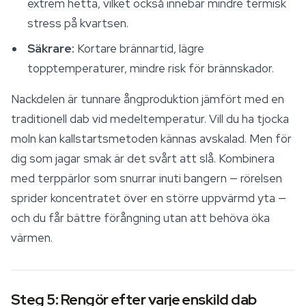
extrem hetta, vilket också innebär mindre termisk
stress på kvartsen.
Säkrare:
Kortare brännartid, lägre
topptemperaturer, mindre risk för brännskador.
Nackdelen är tunnare ångproduktion jämfört med en
traditionell dab vid medeltemperatur. Vill du ha tjocka
moln kan kallstartsmetoden kännas avskalad. Men för
dig som jagar smak är det svårt att slå. Kombinera
med terppärlor som snurrar inuti bangern — rörelsen
sprider koncentratet över en större uppvärmd yta —
och du får bättre förångning utan att behöva öka
värmen.
Steg 5: Rengör efter varje enskild dab