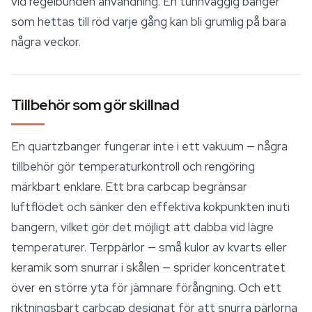
vid regelbunden användning. En tunnväggig banger
som hettas till röd varje gång kan bli grumlig på bara
några veckor.
Tillbehör som gör skillnad
En quartzbanger fungerar inte i ett vakuum — några
tillbehör
gör temperaturkontroll och rengöring
märkbart enklare. Ett bra carbcap begränsar
luftflödet och sänker den effektiva kokpunkten inuti
bangern, vilket gör det möjligt att dabba vid lägre
temperaturer. Terppärlor — små kulor av kvarts eller
keramik som snurrar i skålen — sprider koncentratet
över en större yta för jämnare förångning. Och ett
riktningsbart carbcap designat för att snurra pärlorna