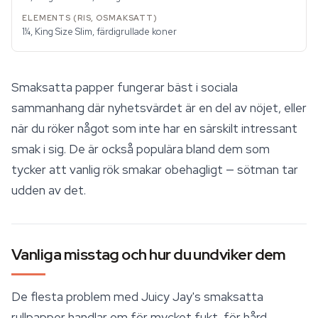
1¼, King Size Slim, färdigrullade koner
Smaksatta papper fungerar bäst i sociala
sammanhang där nyhetsvärdet är en del av nöjet, eller
när du röker något som inte har en särskilt intressant
smak i sig. De är också populära bland dem som
tycker att vanlig rök smakar obehagligt — sötman tar
udden av det.
Vanliga misstag och hur du undviker dem
De flesta problem med Juicy Jay's smaksatta
rullpapper handlar om för mycket fukt, för hård