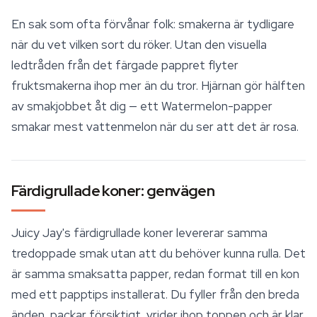
En sak som ofta förvånar folk: smakerna är tydligare
när du vet vilken sort du röker. Utan den visuella
ledtråden från det färgade pappret flyter
fruktsmakerna ihop mer än du tror. Hjärnan gör hälften
av smakjobbet åt dig — ett Watermelon-papper
smakar mest vattenmelon när du ser att det är rosa.
Färdigrullade koner: genvägen
Juicy Jay's färdigrullade koner levererar samma
tredoppade smak utan att du behöver kunna rulla. Det
är samma smaksatta papper, redan format till en kon
med ett papptips installerat. Du fyller från den breda
änden, packar försiktigt, vrider ihop toppen och är klar.