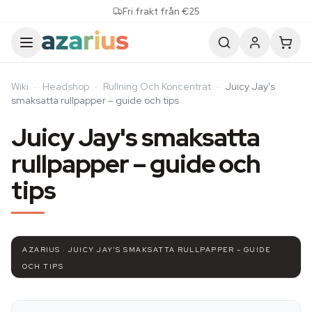
Skip to content
Fri frakt från €25
Wiki
·
Headshop
·
Rullning Och Koncentrat
·
Juicy Jay's
smaksatta rullpapper – guide och tips
Juicy Jay's smaksatta
rullpapper – guide och
tips
AZARIUS · JUICY JAY'S SMAKSATTA RULLPAPPER – GUIDE
OCH TIPS