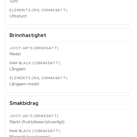
Tunt
Ultratunt
Brinnhastighet
Medel
Långsam
Långsam–medel
Smakbidrag
Starkt (frukt/dessert/ovanligt)
Minimalt (svag hampa)