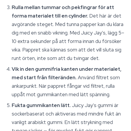
Rulla mellan tummar och pekfingrar för att
forma materialet till en cylinder.
Det här är det
avgörande steget. Med tunna papper kan du klara
dig med en snabb vikning. Med Juicy Jay's, lägg 5–
10 extra sekunder på att forma innan du försöker
vika. Pappret ska kännas som att det vill sluta sig
runt örten, inte som att du tvingar det.
Vik in den gummifria kanten under materialet,
med start från filteränden.
Använd filtret som
ankarpunkt. När pappret fångar vid filtret, rulla
uppåt mot gummikanten med lätt spänning.
Fukta gummikanten lätt.
Juicy Jay's gummi är
sockerbaserat och aktiveras med mindre fukt än
vanligt arabiskt gummi. En lätt strykning med
tungan räcker — för mycket fukt gör pappret