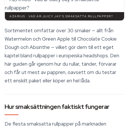
AZARIUS · VAD ÄR JUICY JAY'S SMAKSATTA RULLPAPPER?
Sortimentet omfattar över 30 smaker — allt från
Watermelon
och Green Apple till Chocolate Cookie
Dough och Absinthe — vilket gör dem till ett eget
kapitel bland rullpapper i europeiska headshops. Den
här guiden går igenom hur du rullar, tänder, förvarar
och får ut mest av pappren, oavsett om du testar
ett enskilt paket eller köper en hel låda.
Hur smaksättningen faktiskt fungerar
De flesta smaksatta rullpapper på marknaden