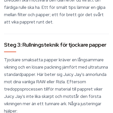
Bredden ska motsvara den diameter du vill att din
färdiga rulle ska ha. Ett för smalt tips lämnar en glipa
mellan filter och papper; ett för brett gör det svårt
att vika pappret runt det.
Steg 3: Rullningsteknik för tjockare papper
Tjockare smaksatta papper kräver en långsammare
vikning och en lösare packning jämfört med ultratunna
standardpapper. Här beter sig Juicy Jay's annorlunda
mot dina vanliga RAW eller Rizla. Eftersom
tredoppsprocessen tillför material till pappret viker
Juicy Jay's inte lika skarpt och motstår den första
vikningen mer än ett tunnare ark. Några justeringar
hjälper: