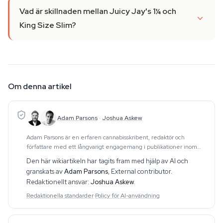
Vad är skillnaden mellan Juicy Jay's 1¼ och
King Size Slim?
Om denna artikel
Adam Parsons
·
Joshua Askew
Adam Parsons är en erfaren cannabisskribent, redaktör och
författare med ett långvarigt engagemang i publikationer inom
området. Hans arbete omfattar CBD, psykedelika, etnobotanik och
Den här wikiartikeln har tagits fram med hjälp av AI och
relaterade ämnen. Han producerar dju
granskats av
Adam Parsons
,
External contributor
.
Redaktionellt ansvar:
Joshua Askew
.
Redaktionella standarder
·
Policy för AI-användning