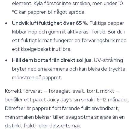
element. Kyla förstör inte smaken, men under 10
°C kan pappren bli något spröda.
Undvik luftfuktighet över 65 %.
Fuktiga papper
klibbar ihop och gummit aktiveras i förtid. Bor du i
ett fuktigt klimat fungerar en förvaringsburk med
ett kiselgelpaket inuti bra.
Håll dem borta från direkt solljus.
UV-strålning
bryter ned smakämnena och kan bleka de tryckta
mönstren på pappret.
Korrekt förvarat — förseglat, svalt, torrt, mörkt —
behåller ett paket Juicy Jay's sin smak i 6–12 månader.
Därefter är pappret fortfarande fullt användbart,
men smaken bleknar till en svag sötma snarare än en
distinkt frukt- eller dessertsmak.