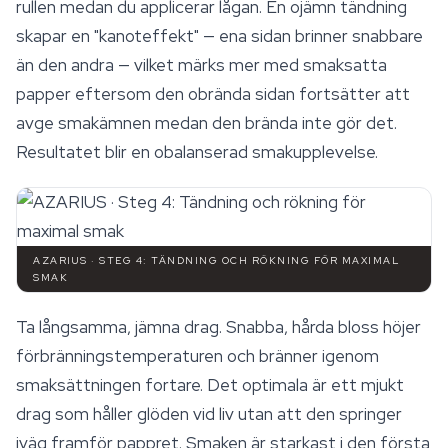
rullen medan du applicerar lågan. En ojämn tändning
skapar en "kanoteffekt" — ena sidan brinner snabbare
än den andra — vilket märks mer med smaksatta
papper eftersom den obrända sidan fortsätter att
avge smakämnen medan den brända inte gör det.
Resultatet blir en obalanserad smakupplevelse.
AZARIUS · STEG 4: TÄNDNING OCH RÖKNING FÖR MAXIMAL
SMAK
Ta långsamma, jämna drag. Snabba, hårda bloss höjer
förbränningstemperaturen och bränner igenom
smaksättningen fortare. Det optimala är ett mjukt
drag som håller glöden vid liv utan att den springer
iväg framför pappret. Smaken är starkast i den första