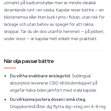
utmärkt på badrumshyllan men är mindre idealisk
skramlande runt i en väska. Kapslar reser bättre — en
blisterremsa eller liten burk ryms i fickan, utan risk för
läckage och utan behov av spegel för att räkna
droppar. Tar du din dos utanför hemmet — på jobbet,
under resor — är kapslar helt enkelt mer praktiskt.
När olja passar bättre
Du vill ha snabbare anslagstid.
Sublingual
absorption levererar CBD till blodomloppet på
ungefär halva tiden jämfört med orala kapslar.
Du vill kunna justera dosen i små steg.
Droppkontroll låter dig flytta dig i steg om 4–8 mg