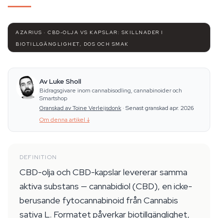
AZARIUS · CBD-OLJA VS KAPSLAR: SKILLNADER I
BIOTILLGÄNGLIGHET, DOS OCH SMAK
Av Luke Sholl
Bidragsgivare inom cannabisodling, cannabinoider och
Smartshop
Granskad av Toine Verleijsdonk
·
Senast granskad apr. 2026
Om denna artikel
↓
DEFINITION
CBD-olja och CBD-kapslar levererar samma
aktiva substans — cannabidiol (CBD), en icke-
berusande fytocannabinoid från Cannabis
sativa L. Formatet påverkar biotillgänglighet,