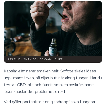
AZARIUS · SMAK OCH BEKVÄMLIGHET
Kapslar eliminerar smaken helt. Softgelskalet löses
upp i magsäcken, så oljan inuti når aldrig tungan. Har du
testat CBD-olja och funnit smaken avskräckande
löser kapslar det problemet direkt.
Vad gäller portabilitet: en glasdroppflaska fungerar