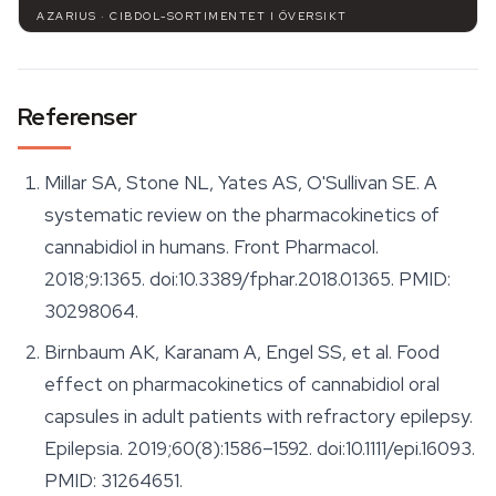
AZARIUS · CIBDOL-SORTIMENTET I ÖVERSIKT
Referenser
Millar SA, Stone NL, Yates AS, O'Sullivan SE. A
systematic review on the pharmacokinetics of
cannabidiol in humans.
Front Pharmacol.
2018;9:1365. doi:10.3389/fphar.2018.01365. PMID:
30298064.
Birnbaum AK, Karanam A, Engel SS, et al. Food
effect on pharmacokinetics of cannabidiol oral
capsules in adult patients with refractory epilepsy.
Epilepsia.
2019;60(8):1586–1592. doi:10.1111/epi.16093.
PMID: 31264651.