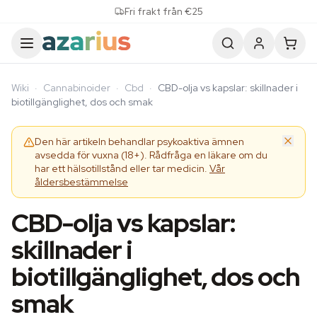
Skip to content
Fri frakt från €25
Wiki
·
Cannabinoider
·
Cbd
·
CBD-olja vs kapslar: skillnader i
biotillgänglighet, dos och smak
Den här artikeln behandlar psykoaktiva ämnen
avsedda för vuxna (18+). Rådfråga en läkare om du
har ett hälsotillstånd eller tar medicin.
Vår
åldersbestämmelse
CBD-olja vs kapslar:
skillnader i
biotillgänglighet, dos och
smak