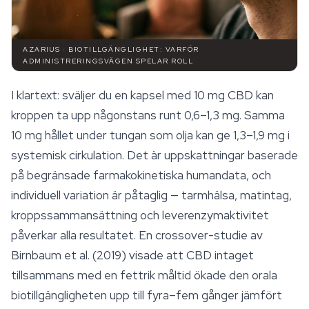
AZARIUS · BIOTILLGÄNGLIGHET: VARFÖR
ADMINISTRERINGSVÄGEN SPELAR ROLL
I klartext: sväljer du en kapsel med 10 mg CBD kan
kroppen ta upp någonstans runt 0,6–1,3 mg. Samma
10 mg hållet under tungan som olja kan ge 1,3–1,9 mg i
systemisk cirkulation. Det är uppskattningar baserade
på begränsade farmakokinetiska humandata, och
individuell variation är påtaglig — tarmhälsa, matintag,
kroppssammansättning och leverenzymaktivitet
påverkar alla resultatet. En crossover-studie av
Birnbaum et al. (2019) visade att CBD intaget
tillsammans med en fettrik måltid ökade den orala
biotillgängligheten upp till fyra–fem gånger jämfört