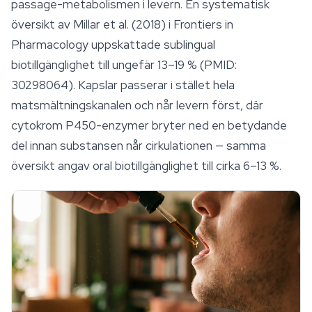
passage-metabolismen i levern. En systematisk
översikt av Millar et al. (2018) i
Frontiers in
Pharmacology
uppskattade sublingual
biotillgänglighet till ungefär 13–19 % (PMID:
30298064). Kapslar passerar i stället hela
matsmältningskanalen och når levern först, där
cytokrom P450-enzymer bryter ned en betydande
del innan substansen når cirkulationen — samma
översikt angav oral biotillgänglighet till cirka 6–13 %.