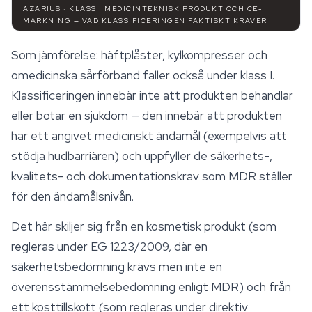
AZARIUS · KLASS I MEDICINTEKNISK PRODUKT OCH CE-
MÄRKNING — VAD KLASSIFICERINGEN FAKTISKT KRÄVER
Som jämförelse: häftplåster, kylkompresser och
omedicinska sårförband faller också under klass I.
Klassificeringen innebär inte att produkten behandlar
eller botar en sjukdom — den innebär att produkten
har ett angivet medicinskt ändamål (exempelvis att
stödja hudbarriären) och uppfyller de säkerhets-,
kvalitets- och dokumentationskrav som MDR ställer
för den ändamålsnivån.
Det här skiljer sig från en kosmetisk produkt (som
regleras under EG 1223/2009, där en
säkerhetsbedömning krävs men inte en
överensstämmelsebedömning enligt MDR) och från
ett kosttillskott (som regleras under direktiv