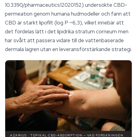
10.3390/pharmaceutics12020152) undersökte CBD-
permeation genom humana hudmodeller och fann att
CBD är starkt lipofilt (log P ~6,3), vilket innebär att
det fördelas lätt i det lipidrika stratum corneum men
har svårt att passera vidare till de vattenbaserade
dermala lagren utan en leveransförstärkande strategi.
AZARIUS · TOPIKAL CBD-ABSORPTION — VAD FORSKNINGEN