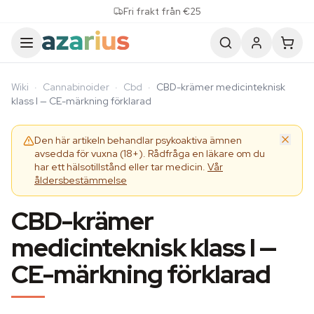
Skip to content
Fri frakt från €25
Wiki
·
Cannabinoider
·
Cbd
·
CBD-krämer medicinteknisk
klass I — CE-märkning förklarad
Den här artikeln behandlar psykoaktiva ämnen
avsedda för vuxna (18+). Rådfråga en läkare om du
har ett hälsotillstånd eller tar medicin.
Vår
åldersbestämmelse
CBD-krämer
medicinteknisk klass I —
CE-märkning förklarad