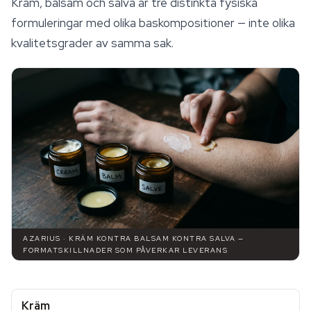
Kräm, balsam och salva är tre distinkta fysiska
formuleringar med olika baskompositioner — inte olika
kvalitetsgrader av samma sak.
AZARIUS · KRÄM KONTRA BALSAM KONTRA SALVA —
FORMATSKILLNADER SOM PÅVERKAR LEVERANS
Kräm