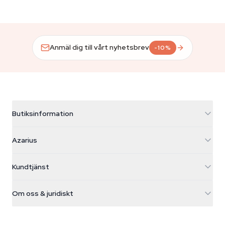
Anmäl dig till vårt nyhetsbrev
-10%
Butiksinformation
Azarius
Azarius
Galvaniweg 11
5482 TN Schijndel
Cannabisfrön
Kundtjänst
Nederland
Magiska svampar
Fraktinfo
support@azarius.com
Smokeshop
Om oss & juridiskt
+31(0)204897914
Returpolicy
Smartshop
Om Azarius
Kvalitetsgaranti
Herbshop