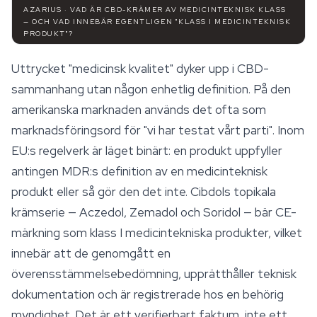
AZARIUS · VAD ÄR CBD-KRÄMER AV MEDICINTEKNISK KLASS
— OCH VAD INNEBÄR EGENTLIGEN "KLASS I MEDICINTEKNISK
PRODUKT"?
Uttrycket "medicinsk kvalitet" dyker upp i CBD-
sammanhang utan någon enhetlig definition. På den
amerikanska marknaden används det ofta som
marknadsföringsord för "vi har testat vårt parti". Inom
EU:s regelverk är läget binärt: en produkt uppfyller
antingen MDR:s definition av en medicinteknisk
produkt eller så gör den det inte. Cibdols topikala
krämserie — Aczedol, Zemadol och Soridol — bär CE-
märkning som klass I medicintekniska produkter, vilket
innebär att de genomgått en
överensstämmelsebedömning, upprätthåller teknisk
dokumentation och är registrerade hos en behörig
myndighet. Det är ett verifierbart faktum, inte ett