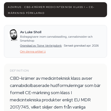
AZARIUS · CBD-KRÄMER MEDICINTEKNISK KLASS I — CE-
MÄRKNING FÖRKLARAD
Av Luke Sholl
Bidragsgivare inom cannabisodling, cannabinoider och
Smartshop
Granskad av Toine Verleijsdonk
·
Senast granskad apr. 2026
Om denna artikel
↓
DEFINITION
CBD-krämer av medicinteknisk klass avser
cannabidiolbaserade hudformuleringar som bär
formell CE-märkning som klass I
medicintekniska produkter enligt EU MDR
2017/745, vilket skiljer dem från vanliga