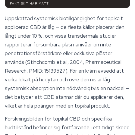
FAKTISKT HAR MÄTT
Uppskattad systemisk biotillgänglighet för topikalt
applicerad CBD är låg — de flesta källor placerar den
långt under 10 %, och vissa transdermala studier
rapporterar försumbara plasmanivåer om inte
penetrationsförstärkare eller ocklusiva plåster
används (Stinchcomb et al., 2004, Pharmaceutical
Research, PMID: 15139527). För en kräm avsedd att
verka lokalt på hudytan och övre dermis är låg
systemisk absorption inte nödvändigtvis en nackdel —
det betyder att CBD stannar där du applicerar den,
vilket är hela poängen med en topikal produkt.
Forskningsbilden för topikal CBD och specifika
hudtillstånd befinner sig fortfarande i ett tidigt skede.