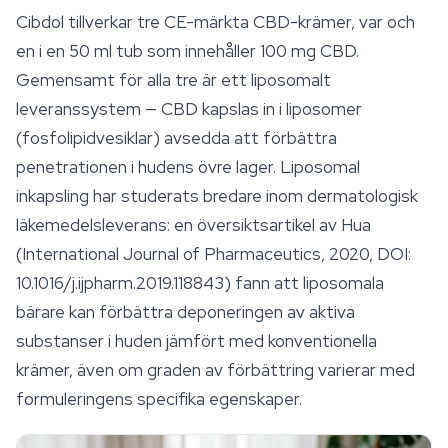
Cibdol tillverkar tre CE-märkta CBD-krämer, var och
en i en 50 ml tub som innehåller 100 mg CBD.
Gemensamt för alla tre är ett liposomalt
leveranssystem — CBD kapslas in i liposomer
(fosfolipidvesiklar) avsedda att förbättra
penetrationen i hudens övre lager. Liposomal
inkapsling har studerats bredare inom dermatologisk
läkemedelsleverans: en översiktsartikel av Hua
(International Journal of Pharmaceutics, 2020, DOI:
10.1016/j.ijpharm.2019.118843) fann att liposomala
bärare kan förbättra deponeringen av aktiva
substanser i huden jämfört med konventionella
krämer, även om graden av förbättring varierar med
formuleringens specifika egenskaper.