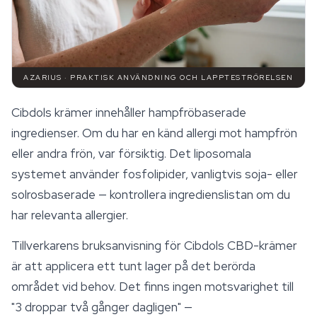
AZARIUS · PRAKTISK ANVÄNDNING OCH LAPPTESTRÖRELSEN
Cibdols krämer innehåller hampfröbaserade
ingredienser. Om du har en känd allergi mot hampfrön
eller andra frön, var försiktig. Det liposomala
systemet använder fosfolipider, vanligtvis soja- eller
solrosbaserade — kontrollera ingredienslistan om du
har relevanta allergier.
Tillverkarens bruksanvisning för Cibdols CBD-krämer
är att applicera ett tunt lager på det berörda
området vid behov. Det finns ingen motsvarighet till
"3 droppar två gånger dagligen" —