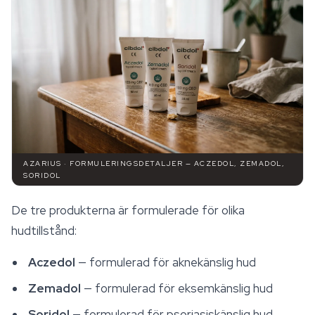
AZARIUS · FORMULERINGSDETALJER — ACZEDOL, ZEMADOL,
SORIDOL
De tre produkterna är formulerade för olika
hudtillstånd:
Aczedol
— formulerad för aknekänslig hud
Zemadol
— formulerad för eksemkänslig hud
Soridol
— formulerad för psoriasiskänslig hud