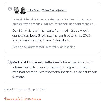
Luke Sholl
·
Toine Verleijsdonk
Luke Sholl har skrivit om cannabis, cannabinoider och naturens
bredare fördelar sedan 2011, och har personligen odlat cannabis i
hemmaodlingstält i över ett decennium. Den
Den här wikiartikeln har tagits fram med hjälp av AI och
förstahandserfarenheten av odling — som spänner
granskats av
Luke Sholl
,
External contributor since 2026
.
Redaktionellt ansvar:
Toine Verleijsdonk
.
Redaktionella standarder
·
Policy för AI-användning
Medicinskt förbehåll.
Detta innehåll är endast avsett som
information och utgör inte medicinsk rådgivning. Rådgör
med kvalificerad sjukvårdspersonal innan du använder någon
substans.
Senast granskad 26 april 2026
Hittat ett fel? Kontakta oss