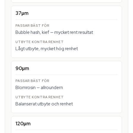
37μm
Bubble hash, kief — mycket rent resultat
Lågt utbyte, mycket hög renhet
90μm
Blomrosin — allroundern
Balanserat utbyte och renhet
120μm