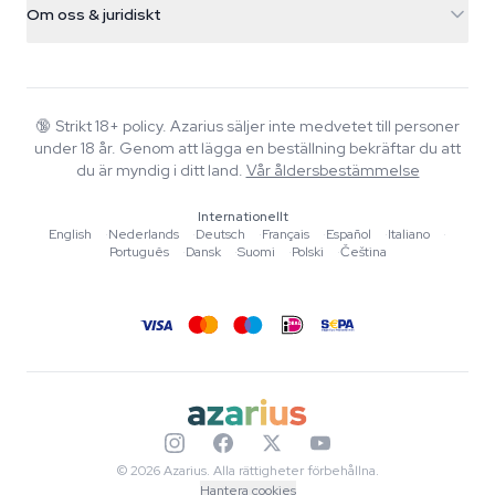
Smokeshop
Om oss & juridiskt
+31(0)204897914
Returpolicy
Smartshop
Om Azarius
Kvalitetsgaranti
Herbshop
Wiki
Kontakta oss
Growshop
Blog
🔞
Strikt 18+ policy. Azarius säljer inte medvetet till personer
Vanliga frågor
under 18 år. Genom att lägga en beställning bekräftar du att
Musik
Integritetspolicy
du är myndig i ditt land.
Vår åldersbestämmelse
Skribenter
Internationellt
Redaktionella standarder
English
·
Nederlands
·
Deutsch
·
Français
·
Español
·
Italiano
·
Português
·
Dansk
·
Suomi
·
Polski
·
Čeština
Verktyg & Kalkylatorer
Erbjudanden
Sajtkarta
© 2026 Azarius. Alla rättigheter förbehållna.
Hantera cookies