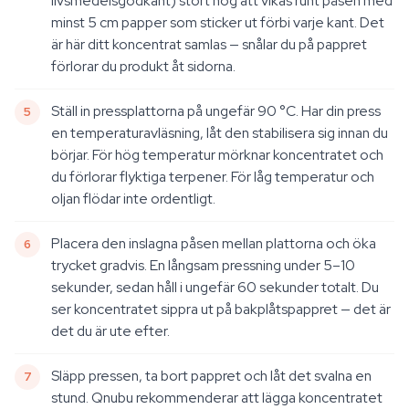
livsmedelsgodkänt) stort nog att vikas runt påsen med
minst 5 cm papper som sticker ut förbi varje kant. Det
är här ditt koncentrat samlas — snålar du på pappret
förlorar du produkt åt sidorna.
Ställ in pressplattorna på ungefär 90 °C. Har din press
en temperaturavläsning, låt den stabilisera sig innan du
börjar. För hög temperatur mörknar koncentratet och
du förlorar flyktiga terpener. För låg temperatur och
oljan flödar inte ordentligt.
Placera den inslagna påsen mellan plattorna och öka
trycket gradvis. En långsam pressning under 5–10
sekunder, sedan håll i ungefär 60 sekunder totalt. Du
ser koncentratet sippra ut på bakplåtspappret — det är
det du är ute efter.
Släpp pressen, ta bort pappret och låt det svalna en
stund. Qnubu rekommenderar att lägga koncentratet