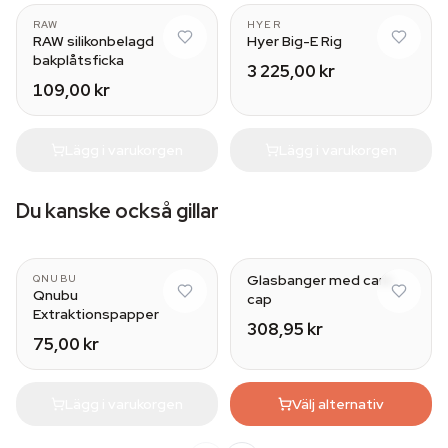
RAW
HYER
RAW silikonbelagd
Hyer Big-E Rig
bakplåtsficka
3 225,00 kr
109,00 kr
Lägg i varukorgen
Lägg i varukorgen
Du kanske också gillar
Glasbanger med carb
QNUBU
Qnubu
cap
Extraktionspapper
308,95 kr
75,00 kr
Lägg i varukorgen
Välj alternativ