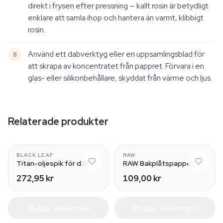
direkt i frysen efter pressning — kallt rosin är betydligt
enklare att samla ihop och hantera än varmt, klibbigt
rosin.
Använd ett dabverktyg eller en uppsamlingsblad för
att skrapa av koncentratet från pappret. Förvara i en
glas- eller silikonbehållare, skyddat från värme och ljus.
Relaterade produkter
18.8 mm
BLACK LEAF
RAW
Titan-oljespik för dab
RAW Bakplåtspapper
272,95 kr
109,00 kr
Lägg i varukorgen
Lägg i varukorgen