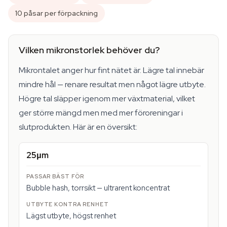
10 påsar per förpackning
Vilken mikronstorlek behöver du?
Mikrontalet anger hur fint nätet är. Lägre tal innebär
mindre hål — renare resultat men något lägre utbyte.
Högre tal släpper igenom mer växtmaterial, vilket
ger större mängd men med mer föroreningar i
slutprodukten. Här är en översikt:
25μm
Bubble hash, torrsikt — ultrarent koncentrat
Lägst utbyte, högst renhet