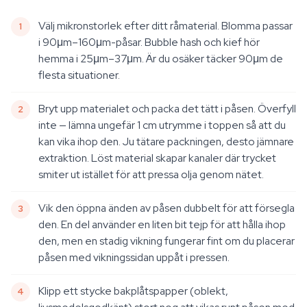
Välj mikronstorlek efter ditt råmaterial. Blomma passar
i 90μm–160μm-påsar. Bubble hash och kief hör
hemma i 25μm–37μm. Är du osäker täcker 90μm de
flesta situationer.
Bryt upp materialet och packa det tätt i påsen. Överfyll
inte — lämna ungefär 1 cm utrymme i toppen så att du
kan vika ihop den. Ju tätare packningen, desto jämnare
extraktion. Löst material skapar kanaler där trycket
smiter ut istället för att pressa olja genom nätet.
Vik den öppna änden av påsen dubbelt för att försegla
den. En del använder en liten bit tejp för att hålla ihop
den, men en stadig vikning fungerar fint om du placerar
påsen med vikningssidan uppåt i pressen.
Klipp ett stycke bakplåtspapper (oblekt,