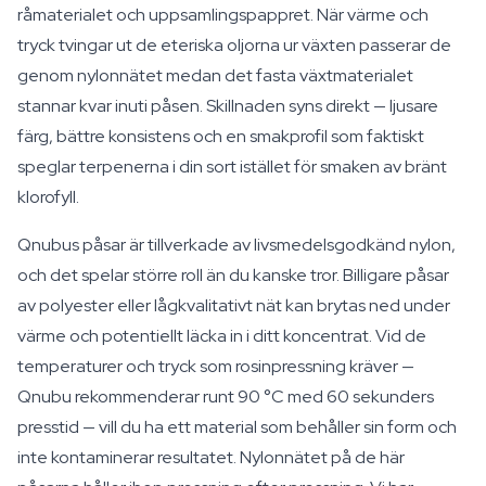
råmaterialet och uppsamlingspappret. När värme och
tryck tvingar ut de eteriska oljorna ur växten passerar de
genom nylonnätet medan det fasta växtmaterialet
stannar kvar inuti påsen. Skillnaden syns direkt — ljusare
färg, bättre konsistens och en smakprofil som faktiskt
speglar terpenerna i din sort istället för smaken av bränt
klorofyll.
Qnubus påsar är tillverkade av livsmedelsgodkänd nylon,
och det spelar större roll än du kanske tror. Billigare påsar
av polyester eller lågkvalitativt nät kan brytas ned under
värme och potentiellt läcka in i ditt koncentrat. Vid de
temperaturer och tryck som rosinpressning kräver —
Qnubu rekommenderar runt 90 °C med 60 sekunders
presstid — vill du ha ett material som behåller sin form och
inte kontaminerar resultatet. Nylonnätet på de här