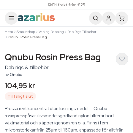
Skip to content
Fri frakt från €25
Hem
Smokeshop
Vaping Dabbing
Dab Rigs Tillbehor
Qnubu Rosin Press Bag
Qnubu Rosin Press Bag
Dab rigs & tillbehör
av
Qnubu
104,95 kr
Tillfälligt slut
Pressa rent koncentrat utan lösningsmedel — Qnubu
rosinpresspåsar i livsmedelsgodkänd nylon filtrerar bort
växtmaterial och släpper igenom ren olja. Finns i fem
mikronstorlekar från 25μm till 160μm, anpassade för allt från