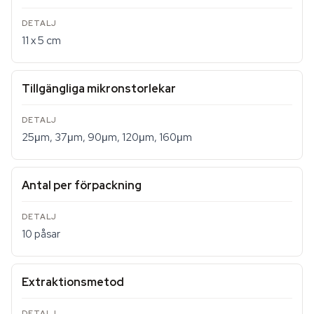
11 x 5 cm
Tillgängliga mikronstorlekar
25μm, 37μm, 90μm, 120μm, 160μm
Antal per förpackning
10 påsar
Extraktionsmetod