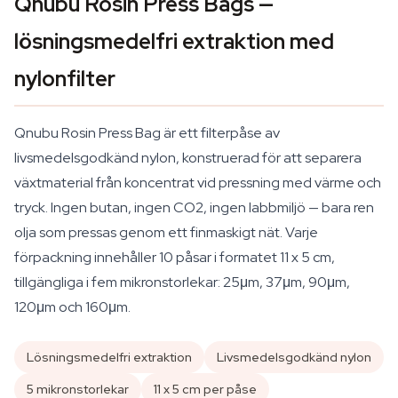
Qnubu Rosin Press Bags —
lösningsmedelfri extraktion med
nylonfilter
Qnubu Rosin Press Bag är ett filterpåse av
livsmedelsgodkänd nylon, konstruerad för att separera
växtmaterial från koncentrat vid pressning med värme och
tryck. Ingen butan, ingen CO2, ingen labbmiljö — bara ren
olja som pressas genom ett finmaskigt nät. Varje
förpackning innehåller 10 påsar i formatet 11 x 5 cm,
tillgängliga i fem mikronstorlekar: 25μm, 37μm, 90μm,
120μm och 160μm.
Lösningsmedelfri extraktion
Livsmedelsgodkänd nylon
5 mikronstorlekar
11 x 5 cm per påse