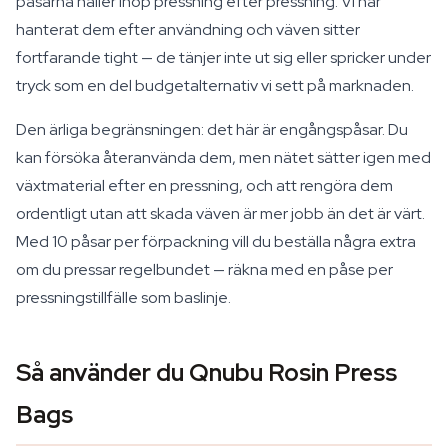
påsarna håller ihop pressning efter pressning. Vi har
hanterat dem efter användning och väven sitter
fortfarande tight — de tänjer inte ut sig eller spricker under
tryck som en del budgetalternativ vi sett på marknaden.
Den ärliga begränsningen: det här är engångspåsar. Du
kan försöka återanvända dem, men nätet sätter igen med
växtmaterial efter en pressning, och att rengöra dem
ordentligt utan att skada väven är mer jobb än det är värt.
Med 10 påsar per förpackning vill du beställa några extra
om du pressar regelbundet — räkna med en påse per
pressningstillfälle som baslinje.
Så använder du Qnubu Rosin Press
Bags