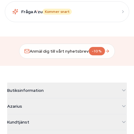
Fråga A
i
zu
Kommer snart
Anmäl dig till vårt nyhetsbrev
-10%
Butiksinformation
Azarius
Azarius
Galvaniweg 11
5482 TN Schijndel
Cannabisfrön
Kundtjänst
Nederland
Magiska svampar
Fraktinfo
support@azarius.com