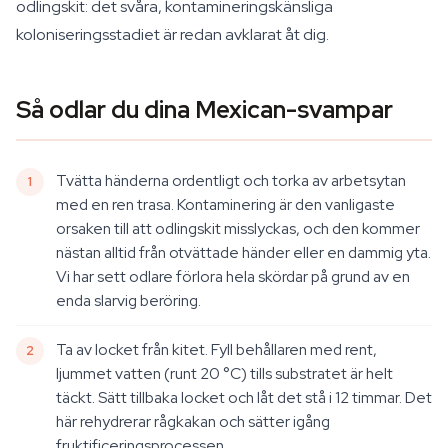
odlingskit: det svåra, kontamineringskänsliga
koloniseringsstadiet är redan avklarat åt dig.
Så odlar du dina Mexican-svampar
Tvätta händerna ordentligt och torka av arbetsytan
med en ren trasa. Kontaminering är den vanligaste
orsaken till att odlingskit misslyckas, och den kommer
nästan alltid från otvättade händer eller en dammig yta.
Vi har sett odlare förlora hela skördar på grund av en
enda slarvig beröring.
Ta av locket från kitet. Fyll behållaren med rent,
ljummet vatten (runt 20 °C) tills substratet är helt
täckt. Sätt tillbaka locket och låt det stå i 12 timmar. Det
här rehydrerar rågkakan och sätter igång
fruktificeringsprocessen.