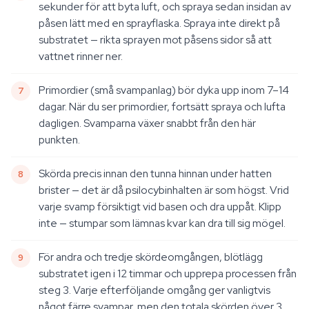
sekunder för att byta luft, och spraya sedan insidan av
påsen lätt med en sprayflaska. Spraya inte direkt på
substratet — rikta sprayen mot påsens sidor så att
vattnet rinner ner.
Primordier (små svampanlag) bör dyka upp inom 7–14
dagar. När du ser primordier, fortsätt spraya och lufta
dagligen. Svamparna växer snabbt från den här
punkten.
Skörda precis innan den tunna hinnan under hatten
brister — det är då psilocybinhalten är som högst. Vrid
varje svamp försiktigt vid basen och dra uppåt. Klipp
inte — stumpar som lämnas kvar kan dra till sig mögel.
För andra och tredje skördeomgången, blötlägg
substratet igen i 12 timmar och upprepa processen från
steg 3. Varje efterföljande omgång ger vanligtvis
något färre svampar, men den totala skörden över 3