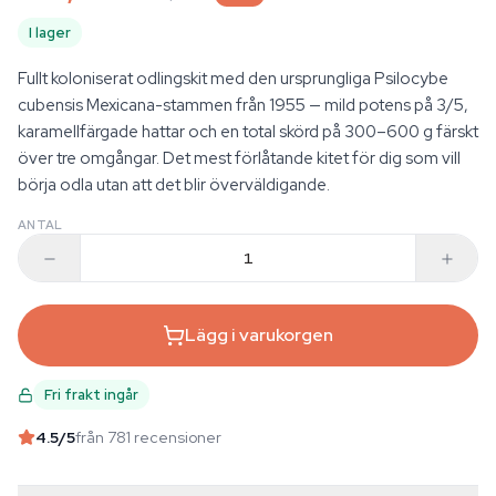
I lager
Fullt koloniserat odlingskit med den ursprungliga Psilocybe
cubensis Mexicana-stammen från 1955 — mild potens på 3/5,
karamellfärgade hattar och en total skörd på 300–600 g färskt
över tre omgångar. Det mest förlåtande kitet för dig som vill
börja odla utan att det blir överväldigande.
ANTAL
Lägg i varukorgen
Fri frakt ingår
4.5
/5
från 781 recensioner