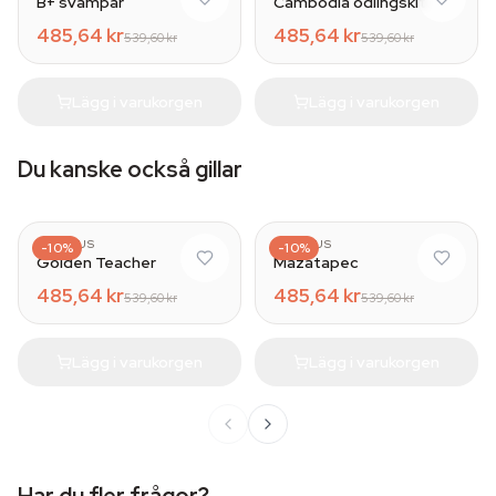
B+ svampar
Cambodia odlingskit
485,64 kr
485,64 kr
539,60 kr
539,60 kr
Lägg i varukorgen
Lägg i varukorgen
Du kanske också gillar
AZARIUS
AZARIUS
-10%
-10%
Golden Teacher
Mazatapec
485,64 kr
485,64 kr
539,60 kr
539,60 kr
Lägg i varukorgen
Lägg i varukorgen