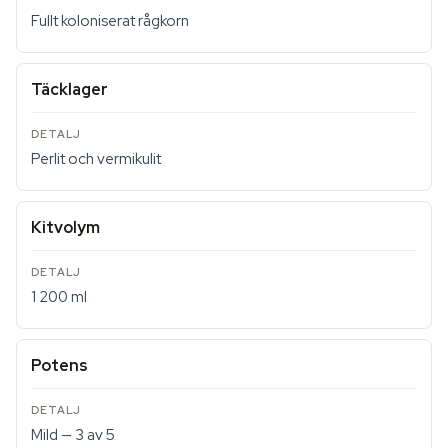
Fullt koloniserat rågkorn
Täcklager
Perlit och vermikulit
Kitvolym
1 200 ml
Potens
Mild — 3 av 5