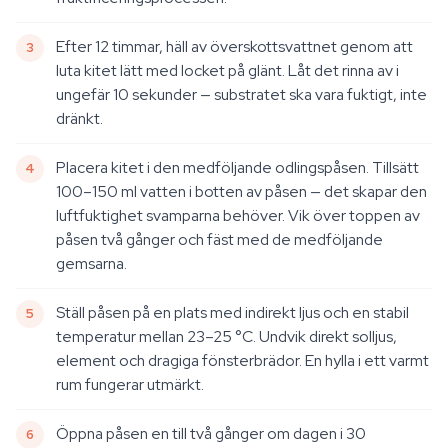
Efter 12 timmar, häll av överskottsvattnet genom att
luta kitet lätt med locket på glänt. Låt det rinna av i
ungefär 10 sekunder — substratet ska vara fuktigt, inte
dränkt.
Placera kitet i den medföljande odlingspåsen. Tillsätt
100–150 ml vatten i botten av påsen — det skapar den
luftfuktighet svamparna behöver. Vik över toppen av
påsen två gånger och fäst med de medföljande
gemsarna.
Ställ påsen på en plats med indirekt ljus och en stabil
temperatur mellan 23–25 °C. Undvik direkt solljus,
element och dragiga fönsterbrädor. En hylla i ett varmt
rum fungerar utmärkt.
Öppna påsen en till två gånger om dagen i 30