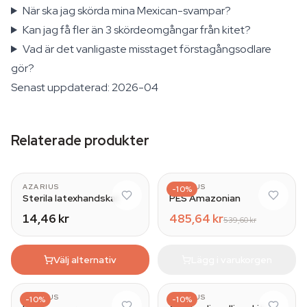
När ska jag skörda mina Mexican-svampar?
Kan jag få fler än 3 skördeomgångar från kitet?
Vad är det vanligaste misstaget förstagångsodlare
gör?
Senast uppdaterad: 2026-04
Relaterade produkter
AZARIUS
AZARIUS
-10%
Sterila latexhandskar
PES Amazonian
14,46 kr
485,64 kr
539,60 kr
Välj alternativ
Lägg i varukorgen
AZARIUS
AZARIUS
-10%
-10%