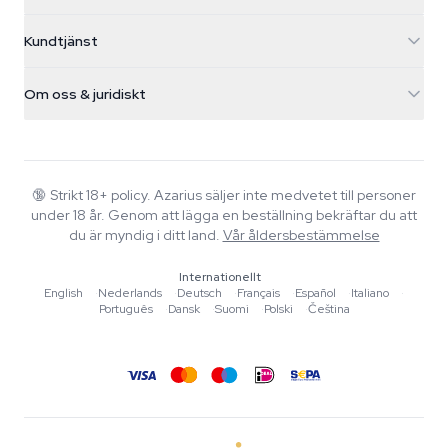
5482 TN Schijndel
Cannabisfrön
Kundtjänst
Nederland
Magiska svampar
Fraktinfo
support@azarius.com
Smokeshop
Om oss & juridiskt
+31(0)204897914
Returpolicy
Smartshop
Om Azarius
Kvalitetsgaranti
Herbshop
Wiki
Kontakta oss
Growshop
Blog
🔞
Strikt 18+ policy. Azarius säljer inte medvetet till personer
Vanliga frågor
under 18 år. Genom att lägga en beställning bekräftar du att
Musik
Integritetspolicy
du är myndig i ditt land.
Vår åldersbestämmelse
Skribenter
Internationellt
Redaktionella standarder
English
·
Nederlands
·
Deutsch
·
Français
·
Español
·
Italiano
·
Português
·
Dansk
·
Suomi
·
Polski
·
Čeština
Verktyg & Kalkylatorer
Erbjudanden
Sajtkarta