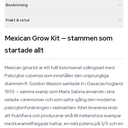
Beskrivning
Frakt & retur
Mexican Grow Kit — stammen som
startade allt
Mexican grow kit är ett fullt koloniserat odlingsset med
Psilocybe cubensis som innehåller den ursprungliga
stammen R. Gordon Wasson samlade in i Oaxacas högland
1955 — samma svamp som María Sabina använde i sina
velada-ceremonier och som satte igång den moderna
psilocybinforskningen i västvärlden. Kitet levereras redo
att fruktifiera och producerar små till mellanstora svampar
med karamellfärgade hattar, en mild potens på 3/5 och en