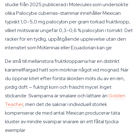
studie från 2025 publicerad i
Molecules
som undersökte
olika Psilocybe cubensis-stammar innehåller Mexican
typiskt 1,0–5,0 mg psilocybin per gram torkad fruktkropp,
vilket motsvarar ungefär 0,3–0,6 % psilocybin i torrvikt. Det
räcker för en tydlig, uppåtgående upplevelse utan den
intensitet som McKennaii eller Ecuadorian kan ge.
De små till mellanstora fruktkropparna har en distinkt
karamellfärgad hatt som mörknar något vid mognad. När
du öppnar kitet efter första skörden möts du av en ren,
jordig doft — fuktigt korn och fräscht mycel. Inget
stickande. Svamparna är smalare och lättare än
Golden
Teacher
, men det de saknar i individuell storlek
kompenserar de med antal. Mexican producerar täta
kluster av mindre svampar snarare än ett fåtal tjocka
exemplar.