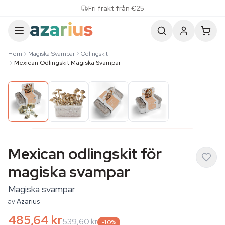
Skip to content
Fri frakt från €25
Hem
Magiska Svampar
Odlingskit
Mexican Odlingskit Magiska Svampar
Mexican odlingskit för
magiska svampar
Magiska svampar
av
Azarius
485,64 kr
539,60 kr
-10%