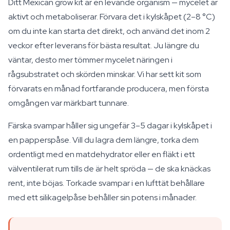
Ditt Mexican grow kit är en levande organism — mycelet är
aktivt och metaboliserar. Förvara det i kylskåpet (2–8 °C)
om du inte kan starta det direkt, och använd det inom 2
veckor efter leverans för bästa resultat. Ju längre du
väntar, desto mer tömmer mycelet näringen i
rågsubstratet och skörden minskar. Vi har sett kit som
förvarats en månad fortfarande producera, men första
omgången var märkbart tunnare.
Färska svampar håller sig ungefär 3–5 dagar i kylskåpet i
en papperspåse. Vill du lagra dem längre, torka dem
ordentligt med en matdehydrator eller en fläkt i ett
välventilerat rum tills de är helt spröda — de ska knäckas
rent, inte böjas. Torkade svampar i en lufttät behållare
med ett silikagelpåse behåller sin potens i månader.