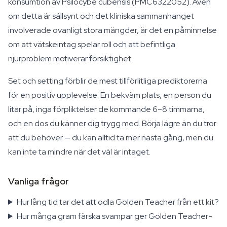
konsumtion av
Psilocybe cubensis
(PMC6322052). Även
om detta är sällsynt och det kliniska sammanhanget
involverade ovanligt stora mängder, är det en påminnelse
om att vätskeintag spelar roll och att befintliga
njurproblem motiverar försiktighet.
Set och setting förblir de mest tillförlitliga prediktorerna
för en positiv upplevelse. En bekväm plats, en person du
litar på, inga förpliktelser de kommande 6–8 timmarna,
och en dos du känner dig trygg med. Börja lägre än du tror
att du behöver — du kan alltid ta mer nästa gång, men du
kan inte ta mindre när det väl är intaget.
Vanliga frågor
Hur lång tid tar det att odla Golden Teacher från ett kit?
Hur många gram färska svampar ger Golden Teacher-