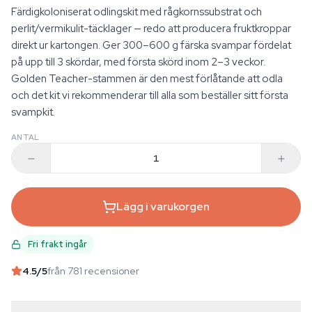
Färdigkoloniserat odlingskit med rågkornssubstrat och
perlit/vermikulit-täcklager — redo att producera fruktkroppar
direkt ur kartongen. Ger 300–600 g färska svampar fördelat
på upp till 3 skördar, med första skörd inom 2–3 veckor.
Golden Teacher-stammen är den mest förlåtande att odla
och det kit vi rekommenderar till alla som beställer sitt första
svampkit.
ANTAL
Lägg i varukorgen
Fri frakt ingår
4.5
/5
från 781 recensioner