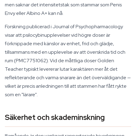
men saknar det intensitetstak som stammar som Penis
Envy eller Albino A+ kan nå.
Forskning publicerad i Journal of Psychopharmacology
visar att psilocybinupplevelser vid högre doser är
förknippade med känslor av enhet, frid och glädje,
tillsammans med en upplevelse av att överskrida tid och
rum (PMC7751062). Vid de måttliga doser Golden
Teacher typiskt levererar lutar karaktären mer åt det
reflekterande och varma snarare än det överväldigande —
vilket är precis anledningen till att stammen har fått rykte
som en "lärare".
Säkerhet och skademinskning
Illamående är den vanligast rapporterade biverkningen,