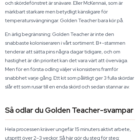
och skördefönstret är snävare. Eller McKennaii, som är
märkbart starkare men betydligt känsligare för
temperatursvängningar. Golden Teacher bara kör på.
En ärlig begränsning: Golden Teacher är inte den
snabbaste koloniseraren i vårt sortiment. B+-stammen
tenderar att sätta pins några dagar tidigare, och om
hastighet är din prioritet kan det vara värt att överväga.
Men för en första odling väljer vi konsistens framför
snabbhet varje gång. Ett kit som pålitligt ger 3 fulla skördar
slår ett som rusar till en enda skörd och sedan stannar av.
Så odlar du Golden Teacher-svampar
Hela processen kräver ungefär 15 minuters aktivt arbete,
utspritt över 2–3 veckor. Så här gör du steg för steg: