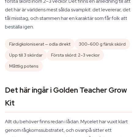
första skörd inom 2–3 veckor. Det finns en anledning till att
det här är världens mest sålda svampkit: det levererar, det
tål misstag, och stammen har en karaktär som får folk att
beställa igen.
Färdigkoloniserat — odla direkt
300–600 g färsk skörd
Upp till 3 skördar
Första skörd: 2–3 veckor
Måttlig potens
Det här ingår i Golden Teacher Grow
Kit
Allt du behöver finns redan i lådan. Mycelet har vuxit klart
genom rågkornssubstratet, och ovanpå sitter ett