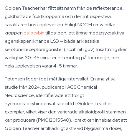
Golden Teacher har fått sitt namn från de reflekterande,
guldhattade fruktkropparna och den introspektiva
karaktären hos upplevelsen. Enligt NCCIH omvandlar
kroppen
psilocybin
till psilocin, ett ämne med psykoaktiva
egenskaper liknande LSD — båda är klassiska
serotoninreceptoragonister (nccih.nih.gov). Insättning sker
vanligtvis 30–45 minuter efter intag på tom mage, och
hela upplevelsen varar 4–5 timmar.
Potensen ligger i det måttliga intervallet. En analytisk
studie från 2024, publicerad i ACS Chemical
Neuroscience, identifierade ett troligt
hydroxipsilocybinderivat specifikt i Golden Teacher-
exemplar, vilket visar den varierade alkaloidprofil stammen
kan producera (PMC12015540). I praktiken innebär det att
Golden Teacher är tillräckligt aktiv vid blygsamma doser,