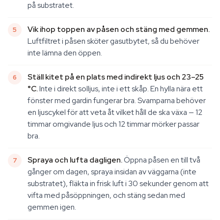
på substratet.
Vik ihop toppen av påsen och stäng med gemmen.
Luftfiltret i påsen sköter gasutbytet, så du behöver
inte lämna den öppen.
Ställ kitet på en plats med indirekt ljus och 23–25
°C.
Inte i direkt solljus, inte i ett skåp. En hylla nära ett
fönster med gardin fungerar bra. Svamparna behöver
en ljuscykel för att veta åt vilket håll de ska växa — 12
timmar omgivande ljus och 12 timmar mörker passar
bra.
Spraya och lufta dagligen.
Öppna påsen en till två
gånger om dagen, spraya insidan av väggarna (inte
substratet), fläkta in frisk luft i 30 sekunder genom att
vifta med påsöppningen, och stäng sedan med
gemmen igen.