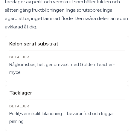
täcklager av perlit och vermikulit som håller fukten och
sätter igång fruktbildningen. Inga sprutsporer, inga
agarplattor, inget laminärt flöde. Den svåra delen är redan
avklarad åt dig.
Koloniserat substrat
Rågkornsbas, helt genomväxt med Golden Teacher-
mycel
Täcklager
Perlit/vermikulit-blandning — bevarar fukt och triggar
pinning