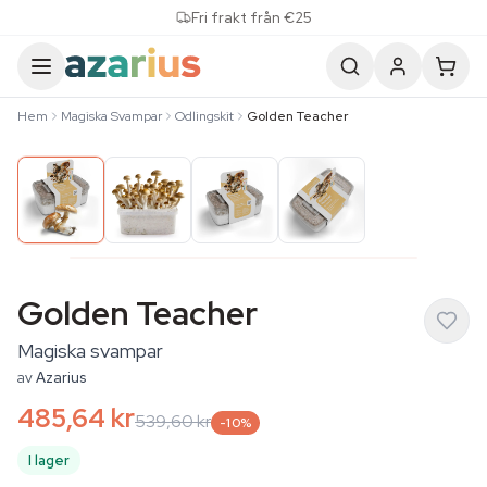
Skip to content
Fri frakt från €25
Hem
Magiska Svampar
Odlingskit
Golden Teacher
Golden Teacher
Magiska svampar
av
Azarius
485,64 kr
539,60 kr
-10%
I lager