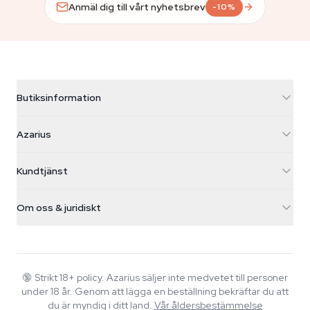
Anmäl dig till vårt nyhetsbrev
-10%
Butiksinformation
Azarius
Azarius
Galvaniweg 11
5482 TN Schijndel
Cannabisfrön
Kundtjänst
Nederland
Magiska svampar
Fraktinfo
support@azarius.com
Smokeshop
Om oss & juridiskt
+31(0)204897914
Returpolicy
Smartshop
Om Azarius
Kvalitetsgaranti
Herbshop
Wiki
Kontakta oss
Growshop
Blog
🔞
Strikt 18+ policy. Azarius säljer inte medvetet till personer
Vanliga frågor
under 18 år. Genom att lägga en beställning bekräftar du att
Musik
Integritetspolicy
du är myndig i ditt land.
Vår åldersbestämmelse