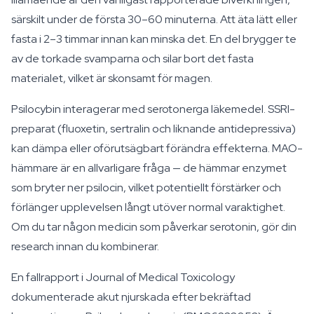
särskilt under de första 30–60 minuterna. Att äta lätt eller
fasta i 2–3 timmar innan kan minska det. En del brygger te
av de torkade svamparna och silar bort det fasta
materialet, vilket är skonsamt för magen.
Psilocybin interagerar med serotonerga läkemedel. SSRI-
preparat (fluoxetin, sertralin och liknande antidepressiva)
kan dämpa eller oförutsägbart förändra effekterna. MAO-
hämmare är en allvarligare fråga — de hämmar enzymet
som bryter ner psilocin, vilket potentiellt förstärker och
förlänger upplevelsen långt utöver normal varaktighet.
Om du tar någon medicin som påverkar serotonin, gör din
research innan du kombinerar.
En fallrapport i Journal of Medical Toxicology
dokumenterade akut njurskada efter bekräftad