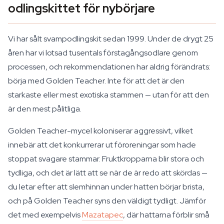
odlingskittet för nybörjare
Vi har sålt svampodlingskit sedan 1999. Under de drygt 25
åren har vi lotsad tusentals förstagångsodlare genom
processen, och rekommendationen har aldrig förändrats:
börja med Golden Teacher. Inte för att det är den
starkaste eller mest exotiska stammen — utan för att den
är den mest pålitliga.
Golden Teacher-mycel koloniserar aggressivt, vilket
innebär att det konkurrerar ut föroreningar som hade
stoppat svagare stammar. Fruktkropparna blir stora och
tydliga, och det är lätt att se när de är redo att skördas —
du letar efter att slemhinnan under hatten börjar brista,
och på Golden Teacher syns den väldigt tydligt. Jämför
det med exempelvis
Mazatapec
, där hattarna förblir små