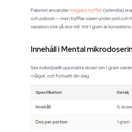
Paketet använder
magiska tryfflar
(sclerotia) s
och psilocin — men tryfflar växer under jord och h
variation inte så stor roll. Vid 1 gram är konsistens a
Innehåll i Mental mikrodoser
Sex individuellt uppmätta doser om 1 gram varde
i något, och fortsätt din dag.
Specifikation
Detalj
Innehåll
6 doser
Dos per portion
1 gram