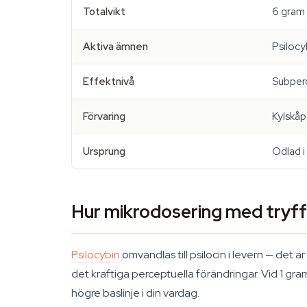
Totalvikt
6 gram
Aktiva ämnen
Psilocyb
Effektnivå
Subperce
Förvaring
Kylskåp
Ursprung
Odlad i
Hur mikrodosering med tryff
Psilocybin
omvandlas till psilocin i levern — det 
det kraftiga perceptuella förändringar. Vid 1 gra
högre baslinje i din vardag.