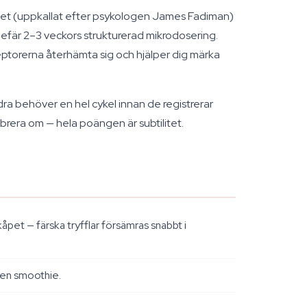
ollet (uppkallat efter psykologen James Fadiman)
gefär 2–3 veckors strukturerad mikrodosering.
ceptorerna återhämta sig och hjälper dig märka
ra behöver en hel cykel innan de registrerar
ibrera om — hela poängen är subtilitet.
pet — färska tryfflar försämras snabbt i
iten smoothie.