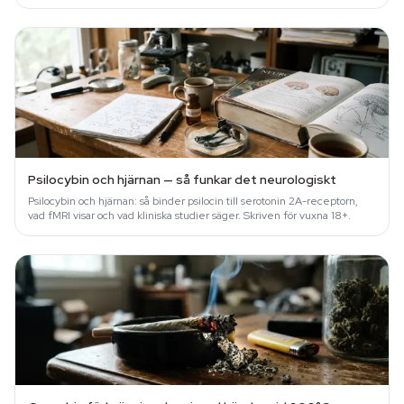
Psilocybin och hjärnan — så funkar det neurologiskt
Psilocybin och hjärnan: så binder psilocin till serotonin 2A-receptorn,
vad fMRI visar och vad kliniska studier säger. Skriven för vuxna 18+.