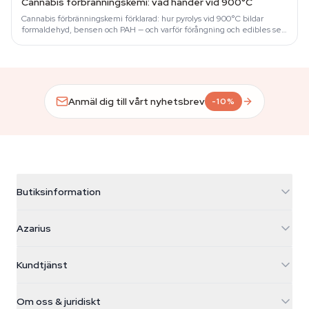
Cannabis förbränningskemi: vad händer vid 900°C
Cannabis förbränningskemi förklarad: hur pyrolys vid 900°C bildar
formaldehyd, bensen och PAH — och varför förångning och edibles ser
helt annorlunda…
Anmäl dig till vårt nyhetsbrev
-10%
Butiksinformation
Azarius
Azarius
Galvaniweg 11
5482 TN Schijndel
Cannabisfrön
Kundtjänst
Nederland
Magiska svampar
Fraktinfo
support@azarius.com
Smokeshop
Om oss & juridiskt
+31(0)204897914