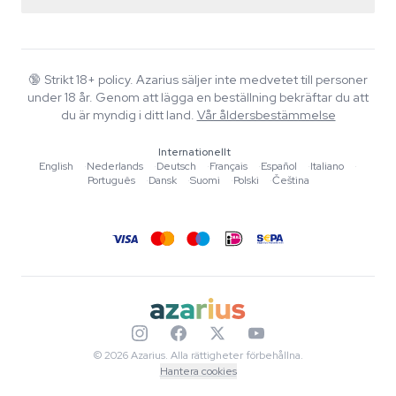
Returpolicy
Smartshop
Om Azarius
Kvalitetsgaranti
Herbshop
Wiki
Kontakta oss
Growshop
Blog
🔞
Strikt 18+ policy. Azarius säljer inte medvetet till personer
Vanliga frågor
under 18 år. Genom att lägga en beställning bekräftar du att
Skribenter
Integritetspolicy
du är myndig i ditt land.
Vår åldersbestämmelse
Redaktionella standarder
Internationellt
Verktyg & Kalkylatorer
English
·
Nederlands
·
Deutsch
·
Français
·
Español
·
Italiano
·
Português
·
Dansk
·
Suomi
·
Polski
·
Čeština
Erbjudanden
Sajtkarta
© 2026 Azarius. Alla rättigheter förbehållna.
Hantera cookies