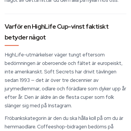
något av detta hittar du dem alla på hyllan hos oss.
Varför en HighLife Cup-vinst faktiskt
betyder något
HighLife-utmärkelser väger tungt eftersom
bedömningen är oberoende och fältet är europeiskt,
inte amerikanskt. Soft Secrets har drivit tävlingen
sedan 1993 — det är över tre decennier av
jurymedlemmar, odlare och förädlare som dyker upp år
efter år. Den är äldre än de flesta cuper som folk
slänger sig med på Instagram.
Fröbankskategorin är den du ska hålla koll på om du är
hemmaodlare. Coffeeshop-bidragen bedöms på