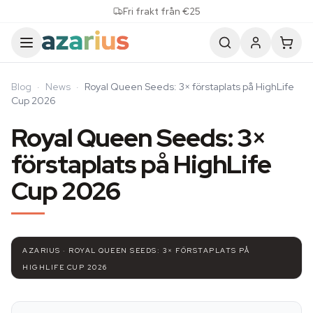
Skip to content
Fri frakt från €25
Blog
·
News
·
Royal Queen Seeds: 3× förstaplats på HighLife
Cup 2026
Royal Queen Seeds: 3×
förstaplats på HighLife
Cup 2026
AZARIUS · ROYAL QUEEN SEEDS: 3× FÖRSTAPLATS PÅ
HIGHLIFE CUP 2026