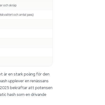
kar och skräp
skvalitet och antal pass)
et är en stark poäng för den
t hash upplever en renässans
 2025 bekräftar att potensen
tatic hash som en drivande