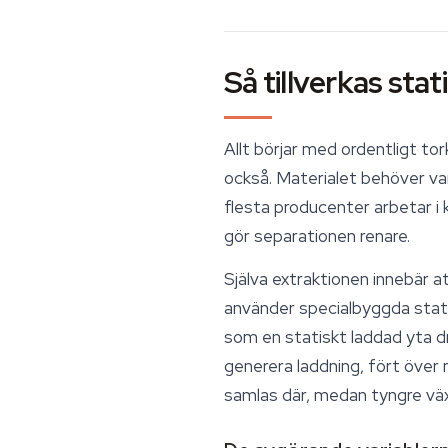
Så tillverkas sta
Allt börjar med ordentligt t
också. Materialet behöver vara
flesta producenter arbetar i k
gör separationen renare.
Själva extraktionen innebär a
använder specialbyggda stati
som en statiskt laddad yta dra
generera laddning, fört över
samlas där, medan tyngre växt