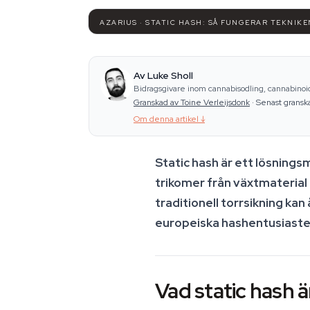
AZARIUS · STATIC HASH: SÅ FUNGERAR TEKNIK
Av Luke Sholl
Bidragsgivare inom cannabisodling, cannabino
Granskad av Toine Verleijsdonk
·
Senast gransk
Om denna artikel
↓
Static hash är ett lösning
trikomer från växtmaterial 
traditionell torrsikning k
europeiska hashentusiaste
Vad static hash är