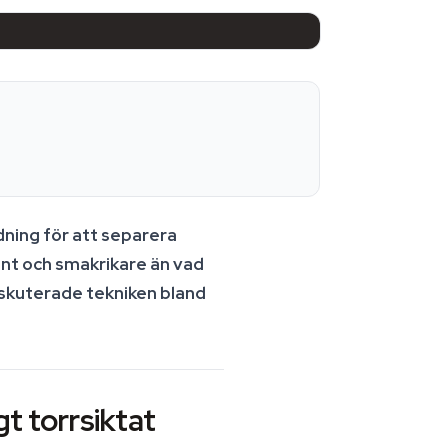
dning för att separera
ent och smakrikare än vad
iskuterade tekniken bland
gt torrsiktat