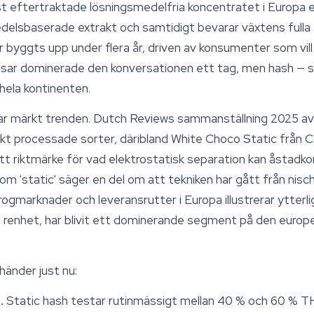
est eftertraktade lösningsmedelfria koncentratet i Europa
delsbaserade extrakt och samtidigt bevarar växtens fulla 
r byggts upp under flera år, driven av konsumenter som vil
sar dominerade den konversationen ett tag, men hash — sär
hela kontinenten.
 märkt trenden. Dutch Reviews sammanställning 2025 av 
kt processade sorter, däribland
White Choco
Static från 
ett riktmärke för vad elektrostatisk separation kan åsta
m 'static' säger en del om att tekniken har gått från nisch 
gmarknader och leveransrutter i Europa illustrerar ytterli
g renhet, har blivit ett dominerande segment på den europ
 händer just nu:
.
Static hash testar rutinmässigt mellan 40 % och 60 % T