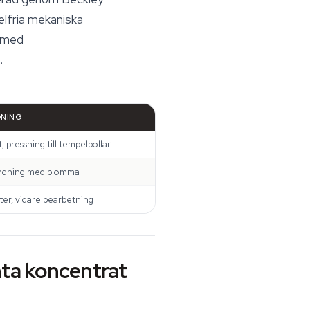
lfria mekaniska
r med
.
DNING
, pressning till tempelbollar
andning med blomma
ter, vidare bearbetning
anta koncentrat