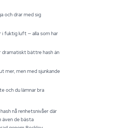
ga och drar med sig
i fuktig luft — alla som har
er dramatiskt bättre hash än
r ut mer, men med sjunkande
ite och du lämnar bra
 hash nå renhetsnivåer där
m även de bästa
icerad genom Beckley