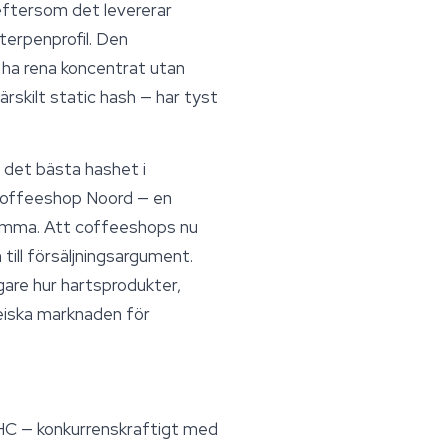
 eftersom det levererar
terpenprofil. Den
l ha rena koncentrat utan
skilt static hash — har tyst
det bästa hashet i
Coffeeshop Noord — en
dkomma. Att coffeeshops nu
till försäljningsargument.
gare hur hartsprodukter,
eiska marknaden för
HC — konkurrenskraftigt med