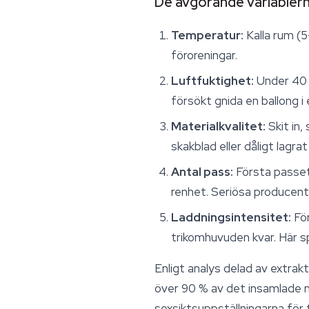
De avgörande variabler
Temperatur:
Kalla rum (5
föroreningar.
Luftfuktighet:
Under 40 %
försökt gnida en ballong i
Materialkvalitet:
Skit in,
skakblad eller dåligt lagrat
Antal pass:
Första passet
renhet. Seriösa producent
Laddningsintensitet:
För
trikomhuvuden kvar. Här sp
Enligt analys delad av extrak
över 90 % av det insamlade m
sexsiktsuppställningarna för