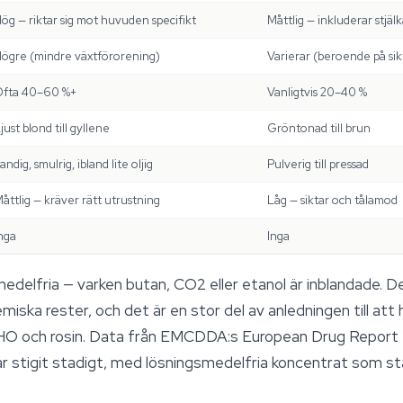
ög — riktar sig mot huvuden specifikt
Måttlig — inkluderar stjäl
ögre (mindre växtförorening)
Varierar (beroende på sikt
Ofta 40–60 %+
Vanligtvis 20–40 %
just blond till gyllene
Gröntonad till brun
andig, smulrig, ibland lite oljig
Pulverig till pressad
åttlig — kräver rätt utrustning
Låg — siktar och tålamod
nga
Inga
delfria — varken butan, CO2 eller etanol är inblandade. D
emiska rester, och det är en stor del av anledningen till at
BHO och rosin. Data från EMCDDA:s European Drug Report
ar stigit stadigt, med lösningsmedelfria koncentrat som s