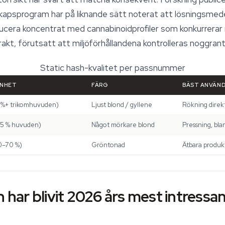
apsprogram har på liknande sätt noterat att lösningsmede
ducera koncentrat med cannabinoidprofiler som konkurrera
kt, förutsatt att miljöförhållandena kontrolleras noggrant
Static hash-kvalitet per passnummer
ENHET
FÄRG
BÄST ANVÄN
 %+ trikomhuvuden)
Ljust blond / gyllene
Rökning direkt
5 % huvuden)
Något mörkare blond
Pressning, bl
50–70 %)
Gröntonad
Ätbara produk
h har blivit 2026 års mest intress