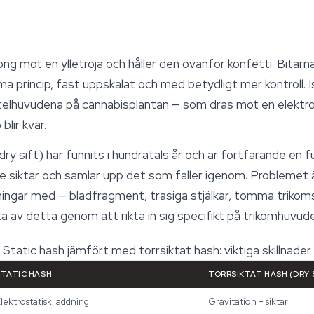
long mot en ylletröja och håller den ovanför konfetti. Bitar
 princip, fast uppskalat och med betydligt mer kontroll. Is
rtelhuvudena på cannabisplantan — som dras mot en elektro
blir kvar.
(dry sift) har funnits i hundratals år och är fortfarande en 
nare siktar och samlar upp det som faller igenom. Probleme
reningar med — bladfragment, trasiga stjälkar, tomma trikoms
a av detta genom att rikta in sig specifikt på trikomhuvud
Static hash jämfört med torrsiktat hash: viktiga skillnader
STATIC HASH
TORRSIKTAT HASH (DRY 
lektrostatisk laddning
Gravitation + siktar