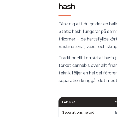
hash
Tänk dig att du gnider en bal
Static hash fungerar på samma
trikomer — de hartsfyllda kö
Växtmaterial, vaxer och skräp 
Traditionellt torrsiktat hash 
torkat cannabis över allt fi
teknik följer en hel del föro
separation kringgår det mest
FAKTOR
Separationsmetod
E