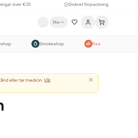
lningar över €25
Diskret förpackning
Mer
wshop
Smokeshop
Rea
ånd eller tar medicin.
Vår
h