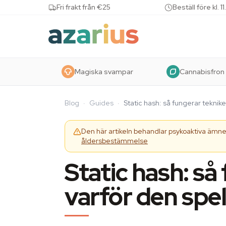
Skip to content
Fri frakt från €25
Beställ före kl.
Magiska svampar
Cannabisfron
Blog
·
Guides
·
Static hash: så fungerar teknike
Den här artikeln behandlar psykoaktiva ämnen
åldersbestämmelse
Static hash: så
varför den spela