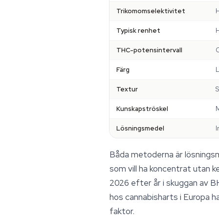
Trikomomselektivitet
H
Typisk renhet
H
THC-potensintervall
Färg
L
Textur
S
Kunskapströskel
M
Lösningsmedel
I
Båda metoderna är lösningsme
som vill ha koncentrat utan k
2026 efter år i skuggan av 
hos cannabisharts i Europa h
faktor.