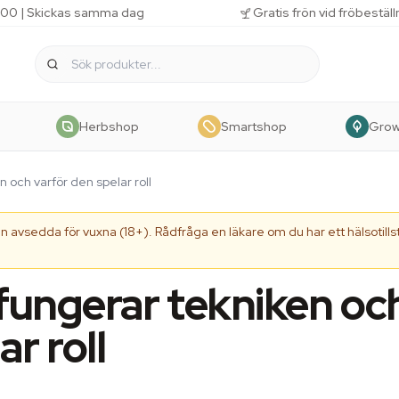
 11.00 | Skickas samma dag
Gratis frön vid fröbestäl
Herbshop
Smartshop
Gro
n och varför den spelar roll
 avsedda för vuxna (18+). Rådfråga en läkare om du har ett hälsotillst
 fungerar tekniken oc
r roll