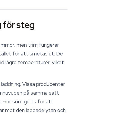
 för steg
lommor, men trim fungerar
stället för att smetas ut. De
id lägre temperaturer, vilket
k laddning. Vissa producenter
ikomhuvuden på samma sätt
VC-rör som gnids för att
par mot den laddade ytan och