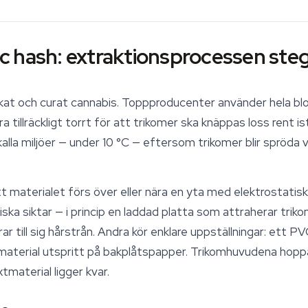
tic hash: extraktionsprocessen steg
orkat och curat cannabis. Toppproducenter använder hela b
 tillräckligt torrt för att trikomer ska knäppas loss rent i
alla miljöer — under 10 °C — eftersom trikomer blir spröda v
tt materialet förs över eller nära en yta med elektrostatis
ska siktar — i princip en laddad platta som attraherar tr
r till sig hårstrån. Andra kör enklare uppställningar: ett P
 material utspritt på bakplåtspapper. Trikomhuvudena hop
material ligger kvar.