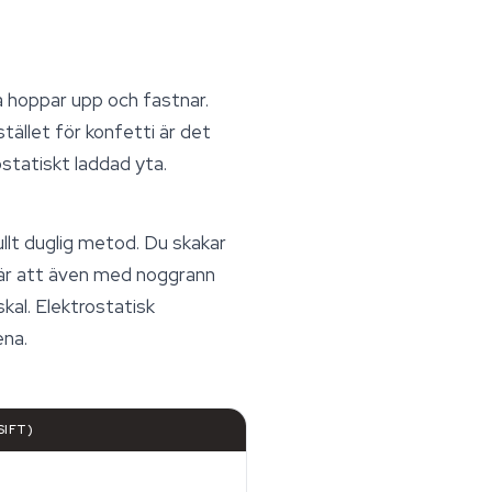
na hoppar upp och fastnar.
tället för konfetti är det
statiskt laddad yta.
fullt duglig metod. Du skakar
t är att även med noggrann
kal. Elektrostatisk
ena.
SIFT)