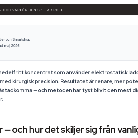
EN OCH VARFÖR DEN SPELAR ROLL
ider och Smartshop
ad maj 2026
smedelfritt koncentrat som använder elektrostatisk lad
med kirurgisk precision. Resultatet är renare, mer pot
an åstadkomma — och metoden har tyst blivit den mest d
r.
 — och hur det skiljer sig från vanli