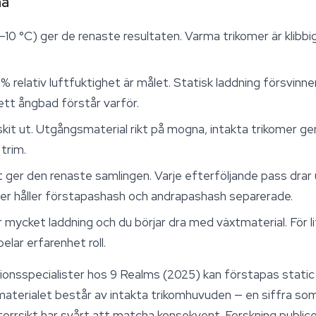
na
–10 °C) ger de renaste resultaten. Varma trikomer är klibbi
 relativ luftfuktighet är målet. Statisk laddning försvinner 
 ett ångbad förstår varför.
 skit ut. Utgångsmaterial rikt på mogna, intakta trikomer g
 trim.
 ger den renaste samlingen. Varje efterföljande pass dra
er håller förstapashash och andrapashash separerade.
 mycket laddning och du börjar dra med växtmaterial. För l
elar erfarenhet roll.
tionsspecialister hos 9 Realms (2025) kan förstapas static
aterialet består av intakta trikomhuvuden — en siffra so
 torrsikt har svårt att matcha konsekvent. Forskning publ