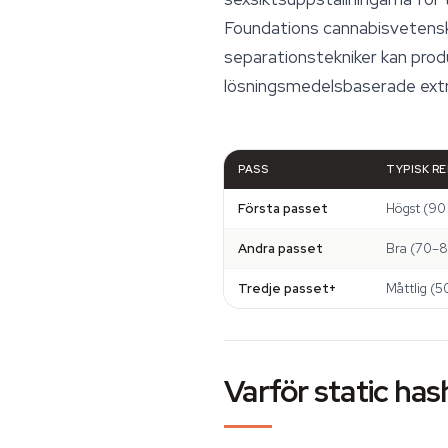
Foundations cannabisvetensk
separationstekniker kan pro
lösningsmedelsbaserade extra
PASS
TYPISK R
Första passet
Högst (90
Andra passet
Bra (70–8
Tredje passet+
Måttlig (
Varför static has