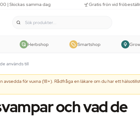
 11.00 | Skickas samma dag
Gratis frön vid fröbestäl
Herbshop
Smartshop
Gro
de används till
 avsedda för vuxna (18+). Rådfråga en läkare om du har ett hälsotillst
 svampar och vad de