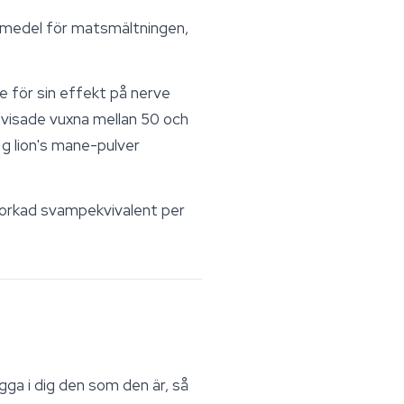
 medel för matsmältningen,
e för sin effekt på nerve
 visade vuxna mellan 50 och
g lion's mane-pulver
 torkad svampekvivalent per
gga i dig den som den är, så