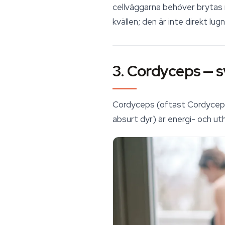
cellväggarna behöver brytas n
kvällen; den är inte direkt lu
3. Cordyceps — 
Cordyceps
(oftast
Cordyceps
absurt dyr) är energi- och uth