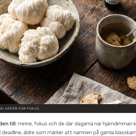
 DU KÖPER FÖR FOKUS
en till:
minne, fokus och de där dagarna när hjärndimman li
 deadline, äldre som märker att namnen på gamla klasskamra