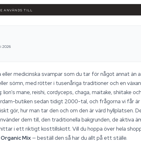
DE ANVÄNDS TILL
li 2026
a eller medicinska svampar som du tar för något annat än a
ller sömn, med rötter i tusenåriga traditioner och en växand
lion's mane, reishi, cordyceps, chaga, maitake, shiitake och
dam-butiken sedan tidigt 2000-tal, och frågorna vi får är
tiskt gör, hur man tar den och om den är värd hyllplatsen. D
använder dem till, den traditionella bakgrunden, de aktiva ä
ttar i ett riktigt kosttillskott. Vill du hoppa över hela sho
Organic Mix
— beställ den så har du allt på ett ställe.