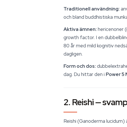
Traditionell användning:
anv
och bland buddhistiska munka
Aktiva ämnen:
hericenoner (
growth factor. I en dubbelblin
80 år med mild kognitiv neds
dagligen.
Form och dos:
dubbelextraher
dag. Du hittar den i
Power 5
2. Reishi — svamp
Reishi (
Ganoderma lucidum
)