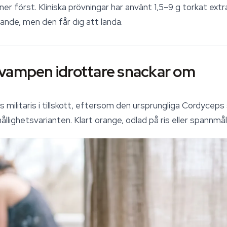
er först. Kliniska prövningar har använt 1,5–9 g torkat extr
gnande, men den får dig att landa.
svampen idrottare snackar om
 militaris
i tillskott, eftersom den ursprungliga
Cordyceps 
ållighetsvarianten. Klart orange, odlad på ris eller spannmål 