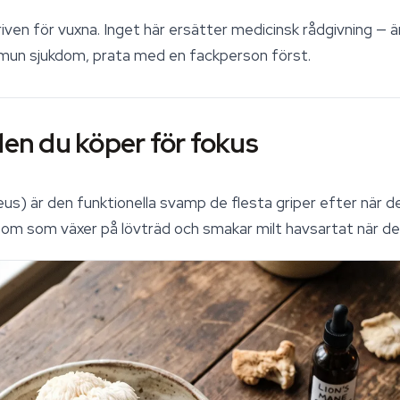
iven för vuxna. Inget här ersätter medicinsk rådgivning — ä
mmun sjukdom, prata med en fackperson först.
den du köper för fokus
eus
) är den funktionella svamp de flesta griper efter när de
om som växer på lövträd och smakar milt havsartat när den 