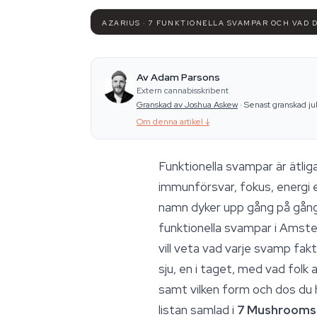
AZARIUS · 7 FUNKTIONELLA SVAMPAR OCH VAD 
Av Adam Parsons
Extern cannabisskribent
Granskad av Joshua Askew
·
Senast granskad ju
Om denna artikel
↓
Funktionella svampar är ätlig
immunförsvar, fokus, energi e
namn dyker upp gång på gång: 
funktionella svampar
i Amster
vill veta vad varje svamp fak
sju, en i taget, med vad folk 
samt vilken form och dos du hi
listan samlad i
7 Mushrooms 