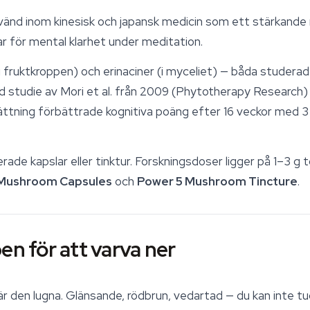
änd inom kinesisk och japansk medicin som ett stärkande
r för mental klarhet under meditation.
i fruktkroppen) och erinaciner (i myceliet) — båda studerad
d studie av Mori et al. från 2009 (
Phytotherapy Research
)
ättning förbättrade kognitiva poäng efter 16 veckor med 3 
ade kapslar eller tinktur. Forskningsdoser ligger på 1–3 g
 Mushroom Capsules
och
Power 5 Mushroom Tincture
.
en för att varva ner
 är den lugna. Glänsande, rödbrun, vedartad — du kan inte tu