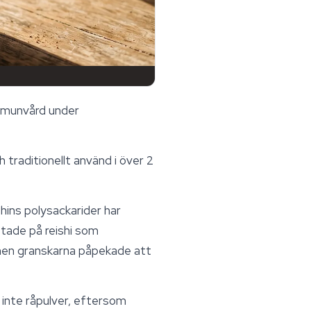
mmunvård under
 traditionellt använd i över 2
shins polysackarider har
ttade på reishi som
 men granskarna påpekade att
, inte råpulver, eftersom