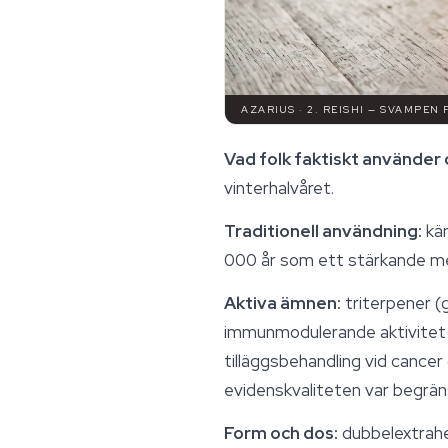
AZARIUS · 2. REISHI — SVAMPEN
Vad folk faktiskt använder d
vinterhalvåret.
Traditionell användning:
kän
000 år som ett stärkande med
Aktiva ämnen:
triterpener (
immunmodulerande aktivitet i
tilläggsbehandling vid cance
evidenskvaliteten var begrän
Form och dos:
dubbelextrahera