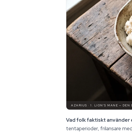
AZARIUS · 1. LION'S MANE — DEN
Vad folk faktiskt använder d
tentaperioder, frilansare med