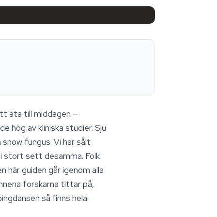
tt äta till middagen —
e hög av kliniska studier. Sju
 snow fungus. Vi har sålt
 i stort sett desamma. Folk
en här guiden går igenom alla
mnena forskarna tittar på,
ppingdansen så finns hela