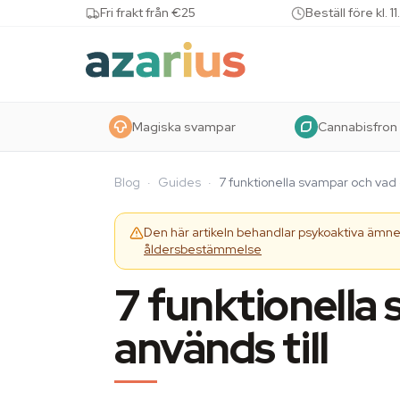
Skip to content
Fri frakt från €25
Beställ före kl.
Magiska svampar
Cannabisfron
Blog
·
Guides
·
7 funktionella svampar och vad 
Den här artikeln behandlar psykoaktiva ämnen
åldersbestämmelse
7 funktionella
används till