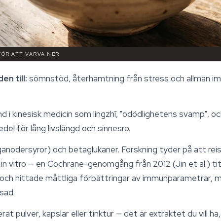
 FÖR ATT VARVA NER
en till:
sömnstöd, återhämtning från stress och allmän i
d i kinesisk medicin som
língzhī
, "odödlighetens svamp", och
el för lång livslängd och sinnesro.
ganodersyror) och
betaglukaner
. Forskning tyder på att rei
n vitro — en Cochrane-genomgång från 2012 (Jin et al.) ti
r och hittade måttliga förbättringar av immunparametrar,
sad.
t pulver, kapslar eller tinktur — det är extraktet du vill ha