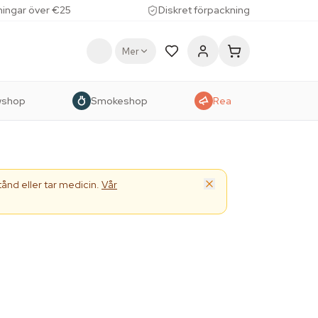
lningar över €25
Diskret förpackning
Mer
wshop
Smokeshop
Rea
ånd eller tar medicin.
Vår