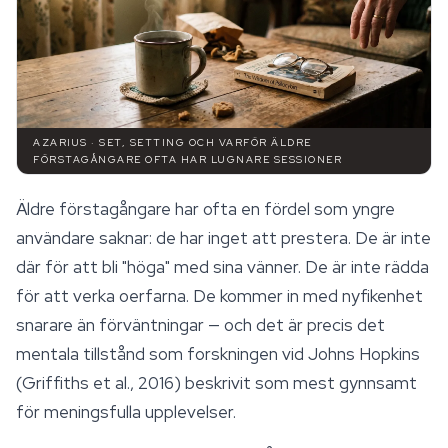
AZARIUS · SET, SETTING OCH VARFÖR ÄLDRE
FÖRSTAGÅNGARE OFTA HAR LUGNARE SESSIONER
Äldre förstagångare har ofta en fördel som yngre
användare saknar: de har inget att prestera. De är inte
där för att bli "höga" med sina vänner. De är inte rädda
för att verka oerfarna. De kommer in med nyfikenhet
snarare än förväntningar — och det är precis det
mentala tillstånd som forskningen vid Johns Hopkins
(Griffiths et al., 2016) beskrivit som mest gynnsamt
för meningsfulla upplevelser.