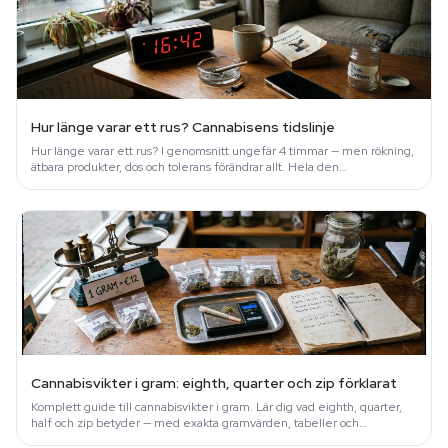
Hur länge varar ett rus? Cannabisens tidslinje
Hur länge varar ett rus? I genomsnitt ungefär 4 timmar — men rökning,
ätbara produkter, dos och tolerans förändrar allt. Hela den
forskningsbaserade tidslinjen.
Cannabisvikter i gram: eighth, quarter och zip förklarat
Komplett guide till cannabisvikter i gram. Lär dig vad eighth, quarter,
half och zip betyder — med exakta gramvärden, tabeller och
vägningstips.