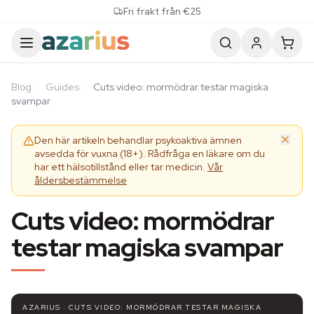
Skip to content
Fri frakt från €25
Blog
·
Guides
·
Cuts video: mormödrar testar magiska
svampar
Den här artikeln behandlar psykoaktiva ämnen
avsedda för vuxna (18+). Rådfråga en läkare om du
har ett hälsotillstånd eller tar medicin.
Vår
åldersbestämmelse
Cuts video: mormödrar
testar magiska svampar
AZARIUS · CUTS VIDEO: MORMÖDRAR TESTAR MAGISKA