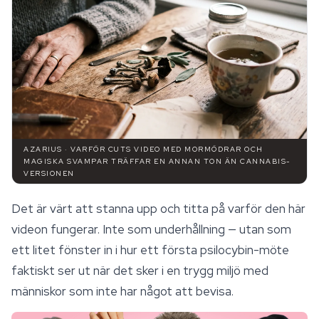
AZARIUS · VARFÖR CUTS VIDEO MED MORMÖDRAR OCH
MAGISKA SVAMPAR TRÄFFAR EN ANNAN TON ÄN CANNABIS-
VERSIONEN
Det är värt att stanna upp och titta på varför den här
videon fungerar. Inte som underhållning — utan som
ett litet fönster in i hur ett första
psilocybin
-möte
faktiskt ser ut när det sker i en trygg miljö med
människor som inte har något att bevisa.