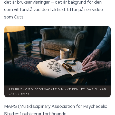
det är bruksanvisningar — det är bakgrund för den
som vill förstå vad den faktiskt tittar på i en video
som Cuts.
AZARIUS · OM VIDEON VÄCKTE DIN NYFIKENHET: VAR DU KAN
LÄSA VIDARE
MAPS (Multidisciplinary Association for Psychedelic
Studies) publicerar fortlöpande