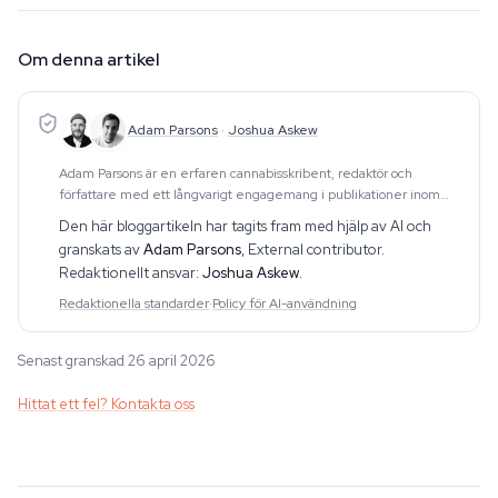
Om denna artikel
Adam Parsons
·
Joshua Askew
Adam Parsons är en erfaren cannabisskribent, redaktör och
författare med ett långvarigt engagemang i publikationer inom
området. Hans arbete omfattar CBD, psykedelika, etnobotanik och
Den här bloggartikeln har tagits fram med hjälp av AI och
relaterade ämnen. Han producerar dju
granskats av
Adam Parsons
,
External contributor
.
Redaktionellt ansvar:
Joshua Askew
.
Redaktionella standarder
·
Policy för AI-användning
Senast granskad 26 april 2026
Hittat ett fel? Kontakta oss