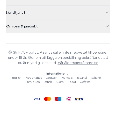
Galvaniweg 11
5482 TN Schijndel
Cannabisfrön
Kundtjänst
Nederland
Magiska svampar
Fraktinfo
support@azarius.com
Smokeshop
Om oss & juridiskt
+31(0)204897914
Returpolicy
Smartshop
Om Azarius
Kvalitetsgaranti
Herbshop
Wiki
Kontakta oss
Growshop
Blog
🔞
Strikt 18+ policy. Azarius säljer inte medvetet till personer
Vanliga frågor
under 18 år. Genom att lägga en beställning bekräftar du att
Skribenter
Integritetspolicy
du är myndig i ditt land.
Vår åldersbestämmelse
Redaktionella standarder
Internationellt
Verktyg & Kalkylatorer
English
·
Nederlands
·
Deutsch
·
Français
·
Español
·
Italiano
·
Português
·
Dansk
·
Suomi
·
Polski
·
Čeština
Erbjudanden
Sajtkarta