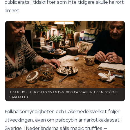
publicerats i tidskrifter som inte tidigare skulle ha rört
ämnet.
AZARIUS · HUR CUTS SVAMP-VIDEO PASSAR IN I DEN STÖRRE
SAMTALET
Folkhälsomyndigheten och Läkemedelsverket följer
utvecklingen, även om psilocybin är narkotikaklassat i
Sverige. I Nederländerna säljs magic truffles —