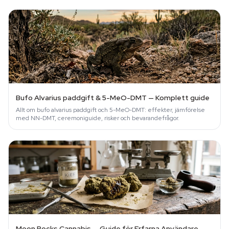
Bufo Alvarius paddgift & 5-MeO-DMT — Komplett guide
Allt om bufo alvarius paddgift och 5-MeO-DMT: effekter, jämförelse
med NN-DMT, ceremoniguide, risker och bevarandefrågor.
Moon Rocks Cannabis — Guide för Erfarna Användare