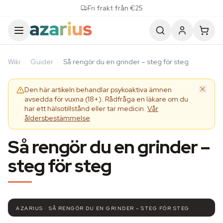
Skip to content
Fri frakt från €25
Wiki
·
Guider
·
Så rengör du en grinder – steg för steg
Den här artikeln behandlar psykoaktiva ämnen
avsedda för vuxna (18+). Rådfråga en läkare om du
har ett hälsotillstånd eller tar medicin.
Vår
åldersbestämmelse
Så rengör du en grinder –
steg för steg
AZARIUS · SÅ RENGÖR DU EN GRINDER – STEG FÖR STEG