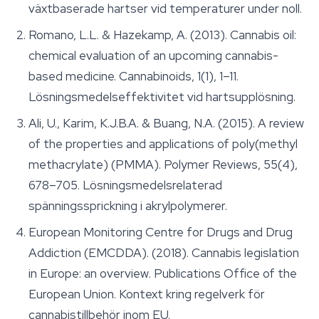
växtbaserade hartser vid temperaturer under noll.
Romano, L.L. & Hazekamp, A. (2013). Cannabis oil:
chemical evaluation of an upcoming cannabis-
based medicine.
Cannabinoids
, 1(1), 1–11.
Lösningsmedelseffektivitet vid hartsupplösning.
Ali, U., Karim, K.J.B.A. & Buang, N.A. (2015). A review
of the properties and applications of poly(methyl
methacrylate) (PMMA).
Polymer Reviews
, 55(4),
678–705. Lösningsmedelsrelaterad
spänningssprickning i akrylpolymerer.
European Monitoring Centre for Drugs and Drug
Addiction (EMCDDA). (2018).
Cannabis legislation
in Europe: an overview
. Publications Office of the
European Union. Kontext kring regelverk för
cannabistillbehör inom EU.