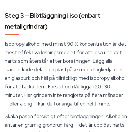
Steg 3 — Blötläggning i iso (enbart
metallgrindrar)
Isopropylalkohol med minst 90 % koncentration är det
mest effektiva lösningsmedlet för att lösa upp det
harts som återstår efter borstningen. Lägg alla
isärplockade delar i en plastpåse med dragkedja eller
en glasburk och häll på tillräckligt med isopropylalkohol
för att täcka dem. Förslut och låt ligga i 20–30
minuter. Har grindern inte rengjorts på flera månader
— eller aldrig — kan du förlänga till en hel timme.
Skaka påsen försiktigt efter blötläggningen. Alkoholen
antar en grumlig grönbrun färg — det är upplöst harts.