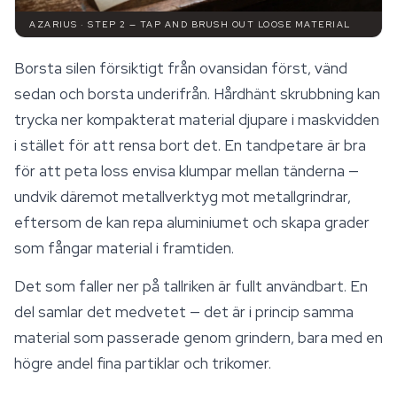
AZARIUS · STEP 2 — TAP AND BRUSH OUT LOOSE MATERIAL
Borsta silen försiktigt från ovansidan först, vänd
sedan och borsta underifrån. Hårdhänt skrubbning kan
trycka ner kompakterat material djupare i maskvidden
i stället för att rensa bort det. En tandpetare är bra
för att peta loss envisa klumpar mellan tänderna —
undvik däremot metallverktyg mot metallgrindrar,
eftersom de kan repa aluminiumet och skapa grader
som fångar material i framtiden.
Det som faller ner på tallriken är fullt användbart. En
del samlar det medvetet — det är i princip samma
material som passerade genom grindern, bara med en
högre andel fina partiklar och trikomer.