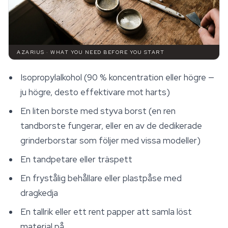
AZARIUS · WHAT YOU NEED BEFORE YOU START
Isopropylalkohol (90 % koncentration eller högre —
ju högre, desto effektivare mot harts)
En liten borste med styva borst (en ren
tandborste fungerar, eller en av de dedikerade
grinderborstar som följer med vissa modeller)
En tandpetare eller träspett
En frystålig behållare eller plastpåse med
dragkedja
En tallrik eller ett rent papper att samla löst
material på