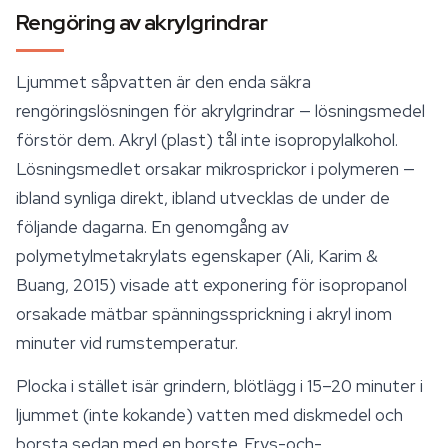
Rengöring av akrylgrindrar
Ljummet såpvatten är den enda säkra
rengöringslösningen för akrylgrindrar — lösningsmedel
förstör dem. Akryl (plast) tål inte isopropylalkohol.
Lösningsmedlet orsakar mikrosprickor i polymeren —
ibland synliga direkt, ibland utvecklas de under de
följande dagarna. En genomgång av
polymetylmetakrylats egenskaper (Ali, Karim &
Buang, 2015) visade att exponering för isopropanol
orsakade mätbar spänningssprickning i akryl inom
minuter vid rumstemperatur.
Plocka i stället isär grindern, blötlägg i 15–20 minuter i
ljummet (inte kokande) vatten med diskmedel och
borsta sedan med en borste. Frys-och-