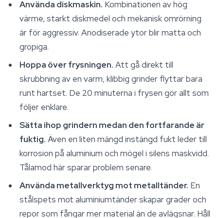
Använda diskmaskin.
Kombinationen av hög
värme, starkt diskmedel och mekanisk omrörning
är för aggressiv. Anodiserade ytor blir matta och
gropiga.
Hoppa över frysningen.
Att gå direkt till
skrubbning av en varm, klibbig grinder flyttar bara
runt hartset. De 20 minuterna i frysen gör allt som
följer enklare.
Sätta ihop grindern medan den fortfarande är
fuktig.
Även en liten mängd instängd fukt leder till
korrosion på aluminium och mögel i silens maskvidd.
Tålamod här sparar problem senare.
Använda metallverktyg mot metalltänder.
En
stålspets mot aluminiumtänder skapar grader och
repor som fångar mer material än de avlägsnar. Håll