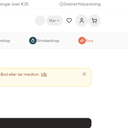
lningar över €25
Diskret förpackning
Mer
wshop
Smokeshop
Rea
ånd eller tar medicin.
Vår