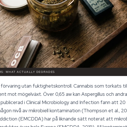
RS: WHAT ACTUALLY DEGRADES
 förvaring utan fuktighetskontroll. Cannabis som torkats til
stent mot mögelväxt. Över 0,65 aw kan Aspergillus och andr
publicerad i Clinical Microbiology and Infection fann att 2
någon nivå av mikrobiell kontamination (Thompson et al., 2
diction (EMCDDA) har på liknande sätt noterat att mikrobi
rodukter över hela Europa (EMCDDA, 2019). All kontaminatio