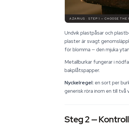
AZARIUS · STEP 1 — CHOOSE THE
Undvik plastpåsar och plastbe
plaster är svagt genomsläppli
för blomma — den mjuka ytan
Metallburkar fungerar i nödfa
bakplåtspapper.
Nyckelregel:
en sort per burk
generisk röra inom en till två
Steg 2 — Kontrol