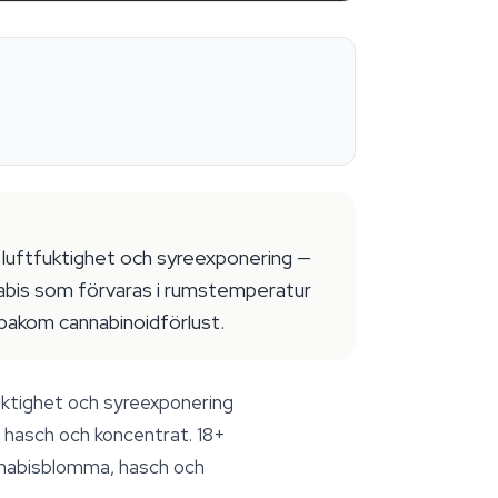
, luftfuktighet och syreexponering —
abis som förvaras i rumstemperatur
 bakom cannabinoidförlust.
fuktighet och syreexponering
 hasch och koncentrat.
18+
annabisblomma, hasch och