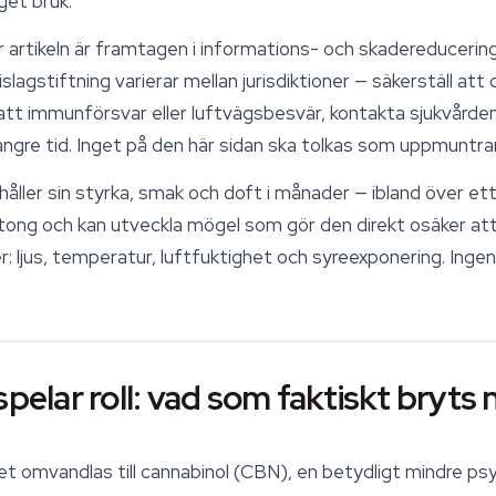
get bruk.
 artikeln är framtagen i informations- och skadereducerin
lagstiftning varierar mellan jurisdiktioner — säkerställ att d
satt
immunförsvar
eller luftvägsbesvär, kontakta sjukvårde
ängre tid. Inget på den här sidan ska tolkas som uppmuntra
åller sin styrka, smak och doft i månader — ibland över ett
ng och kan utveckla mögel som gör den direkt osäker att 
abler: ljus, temperatur, luftfuktighet och syreexponering. Ing
spelar roll: vad som faktiskt bryts 
et omvandlas till
cannabinol
(CBN), en betydligt mindre psy