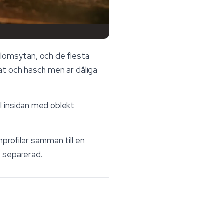
blomsytan, och de flesta
rat och hasch men är dåliga
l insidan med oblekt
profiler samman till en
t separerad.