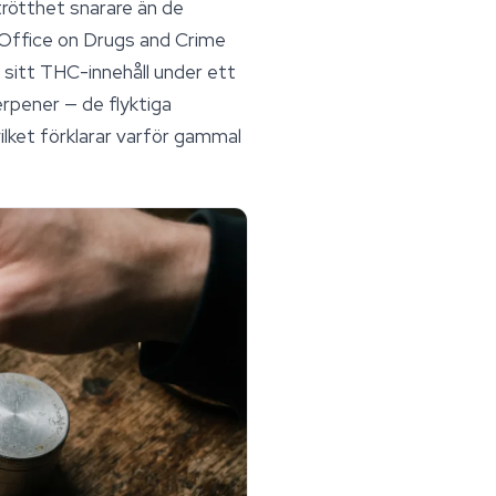
trötthet snarare än de
s Office on Drugs and Crime
sitt THC-innehåll under ett
rpener — de flyktiga
vilket förklarar varför gammal