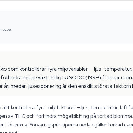
r. 2026
is som kontrollerar fyra miljövariabler — ljus, temperatur
förhindra mögelväxt. Enligt UNODC (1999) förlorar cann
er år, medan ljusexponering är den enskilt största faktorn
att kontrollera fyra miljöfaktorer — ljus, temperatur, luft
gen av THC och förhindra mögelbildning på torkad blomma,
ven för vuxna. Förvaringsprinciperna nedan gäller torkad c