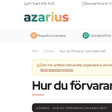
Skip to content
Fri frakt från €25
Beställ före kl.
Magiska svampar
Cannabisfron
Wiki
·
Guider
·
Hur du förvarar cannabis rätt
Den här artikeln behandlar psykoaktiva ämnen
åldersbestämmelse
Hur du förvarar
AZARIUS · HUR DU FÖRVARAR CANNABIS RÄTT