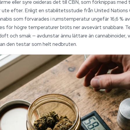
ärme eller syre oxideras det till CBN, som förknippas med 
 ute efter. Enligt en stabilitetsstudie från United Nation
nabis som förvarades i rumstemperatur ungefär 16,6 % av 
s för högre temperaturer bröts ner avsevärt snabbare. Te
doft och smak — avdunstar ännu lättare än
cannabinoider
, 
nnan den testar som helt nedbruten.