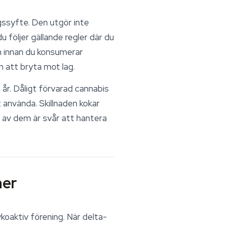
gssyfte. Den utgör inte
u följer gällande regler där du
n innan du konsumerar
n att bryta mot lag.
 år. Dåligt förvarad cannabis
använda. Skillnaden kokar
en av dem är svår att hantera
ner
koaktiv förening. När delta-