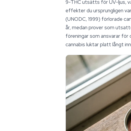
9-THC utsätts för UV-ljus, v
effekter du ursprungligen var
(UNODC, 1999) förlorade can
år, medan prover som utsatte
föreningar som ansvarar för 
cannabis luktar platt långt i