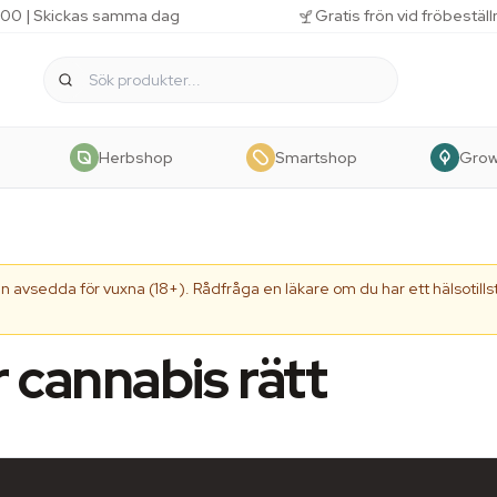
 11.00 | Skickas samma dag
Gratis frön vid fröbestäl
Herbshop
Smartshop
Gro
 avsedda för vuxna (18+). Rådfråga en läkare om du har ett hälsotillst
 cannabis rätt