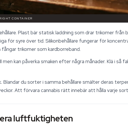
 RIGHT CONTAINER
hållare. Plast bär statisk laddning som drar trikomer från 
ga för syre över tid. Silikonbehållare fungerar för koncent
 fångar trikomer som kardborreband.
ll men kan påverka smaken efter några månader. Klä i så fal
. Blandar du sorter i samma behållare smälter deras terpen
 veckor. Att förvara cannabis rätt innebär att hålla varje sor
lera luftfuktigheten