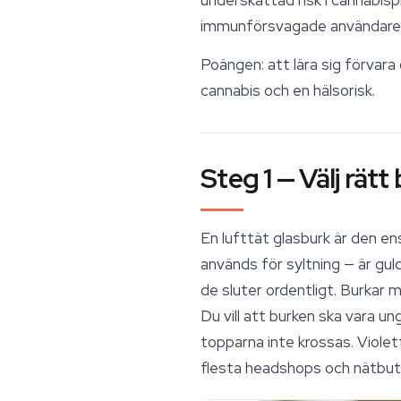
immunförsvagade användare löp
Poängen: att lära sig förvara
cannabis och en hälsorisk.
Steg 1 — Välj rätt
En lufttät glasburk är den en
används för syltning — är gulds
de sluter ordentligt. Burkar
Du vill att burken ska vara ung
topparna inte krossas. Violet
flesta headshops och nätbuti