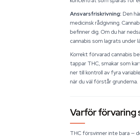
koncentrat som sparas för e
Ansvarsfriskrivning:
Den här
medicinsk rådgivning. Cannabis
befinner dig. Om du har ned
cannabis som lagrats under l
Korrekt förvarad cannabis beh
tappar THC, smakar som karto
ner till kontroll av fyra vari
när du väl förstår grunderna.
Varför förvaring 
THC försvinner inte bara — d