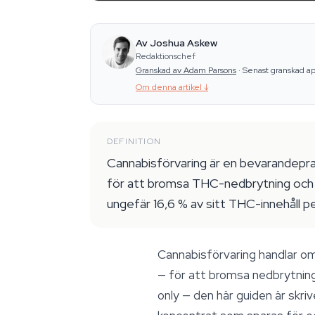
Av Joshua Askew
Redaktionschef
Granskad av Adam Parsons
·
Senast granskad ap
Om denna artikel
↓
DEFINITION
Cannabisförvaring är en bevarandeprax
för att bromsa THC-nedbrytning och 
ungefär 16,6 % av sitt THC-innehåll p
Cannabisförvaring handlar om 
— för att bromsa nedbrytnin
only
— den här guiden är skri