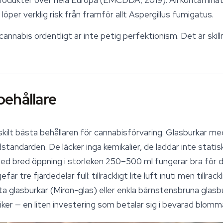
er verklig risk från framför allt Aspergillus fumigatus.
 cannabis ordentligt är inte petig perfektionism. Det är ski
 behållare
skilt bästa behållaren för cannabisförvaring. Glasburkar m
tandarden. De läcker inga kemikalier, de laddar inte statiskt 
 med bred öppning i storleken 250–500 ml fungerar bra för 
efär tre fjärdedelar full: tillräckligt lite luft inuti men till
ta glasburkar (Miron-glas) eller enkla bärnstensbruna glasbu
ker — en liten investering som betalar sig i bevarad blomm