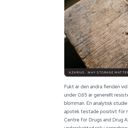
AZARIUS · WHY STORAGE MATTE
Fukt är den andra fienden vid
under 0,65 är generellt resi
blomman. En analytisk studie 
apotek testade positivt för 
Centre for Drugs and Drug Ad
underskattad risk i cannabisp