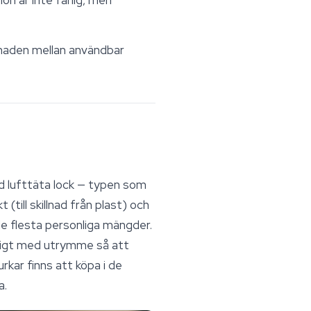
llnaden mellan användbar
ed lufttäta lock — typen som
(till skillnad från plast) och
de flesta personliga mängder.
räckligt med utrymme så att
rkar finns att köpa i de
a.