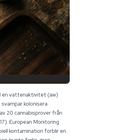
l en vattenaktivitet (aw)
a svampar kolonisera
0 av 20 cannabisprover från
017). European Monitoring
ell kontamination förblir en
n är inte farlig, men