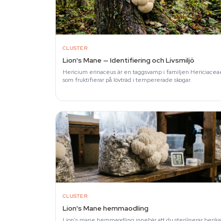
CLUSTER
Lion's Mane — Identifiering och Livsmiljö
Hericium erinaceus är en taggsvamp i familjen Hericiacea
som fruktifierar på lövträd i tempererade skogar.
CLUSTER
Lion's Mane hemmaodling
Lion's mane hemmaodling innebär att du steriliserar berika