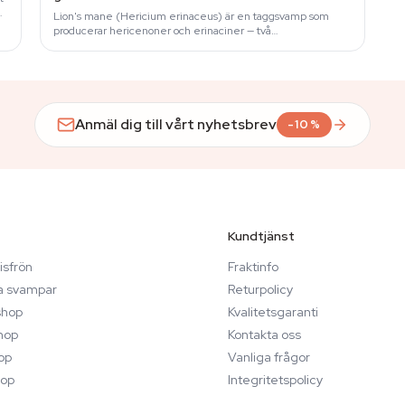
h
Lion's mane (Hericium erinaceus) är en taggsvamp som
producerar hericenoner och erinaciner — två
substansfamiljer som i laboratoriemiljö stimulerar syntes av…
Anmäl dig till vårt nyhetsbrev
-10%
Kundtjänst
isfrön
Fraktinfo
a svampar
Returpolicy
hop
Kvalitetsgaranti
hop
Kontakta oss
op
Vanliga frågor
op
Integritetspolicy