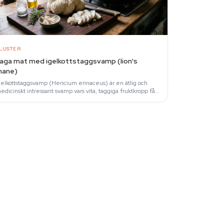
LUSTER
aga mat med igelkottstaggsvamp (lion's
ane)
gelkottstaggsvamp (Hericium erinaceus) är en ätlig och
edicinskt intressant svamp vars vita, taggiga fruktkropp får
n krabblik konsistens vid korrekt…