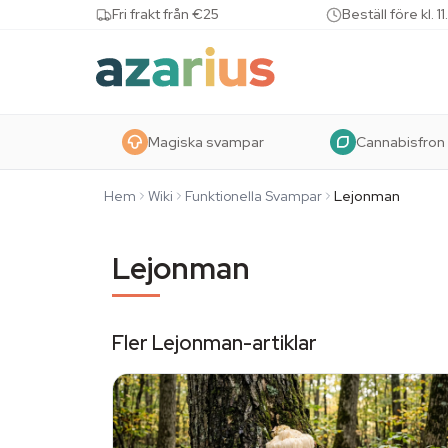
Skip to content
Fri frakt från €25
Beställ före kl.
Magiska svampar
Cannabisfron
Hem
Wiki
Funktionella Svampar
Lejonman
Lejonman
Fler Lejonman-artiklar