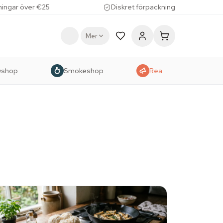
lningar över €25
Diskret förpackning
Mer
wshop
Smokeshop
Rea