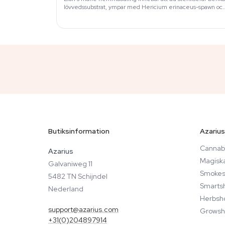
lövvedssubstrat, ympar med Hericium erinaceus-spawn oc
styr luftfuktighet samt luftväxling för…
Butiksinformation
Azarius
Cannab
Azarius
Magisk
Galvaniweg 11
Smokes
5482 TN Schijndel
Smarts
Nederland
Herbsh
support@azarius.com
Growsh
+31(0)204897914