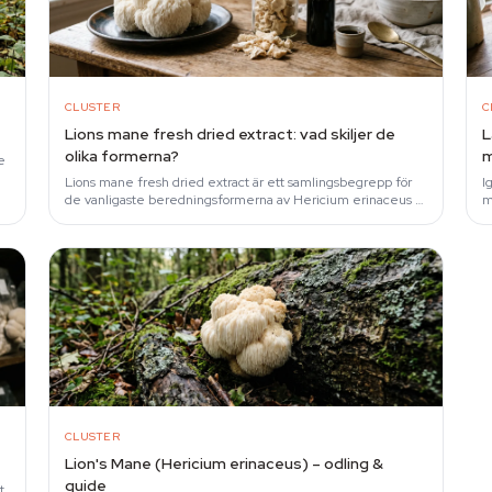
CLUSTER
C
Lions mane fresh dried extract: vad skiljer de
L
olika formerna?
m
e
Lions mane fresh dried extract är ett samlingsbegrepp för
I
de vanligaste beredningsformerna av Hericium erinaceus —
m
en vit, taggig funktionell svamp vars…
e
CLUSTER
Lion's Mane (Hericium erinaceus) – odling &
guide
t