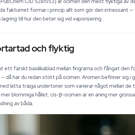
(PubChem CID 5281553) är ocimen den mest flyktiga av d
enda faktumet formar i princip allt som gör den intressant —
agring till hur den beter sig vid vaporisering.
örtartad och flyktig
 ett färskt basilikablad mellan fingrarna och fångat den f
 — då har du redan stött på ocimen. Aromen befinner sig i 
med lätta träiga undertoner som varierar något mellan de
, mer blommiga hållet;
cis
-β-ocimen är en aning mer grönsak
ndning av båda.