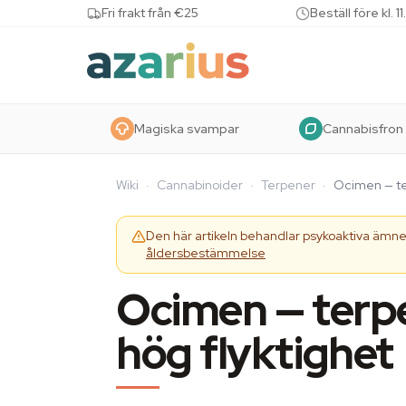
Skip to content
Fri frakt från €25
Beställ före kl.
Magiska svampar
Cannabisfron
Wiki
·
Cannabinoider
·
Terpener
·
Ocimen — te
Den här artikeln behandlar psykoaktiva ämnen
åldersbestämmelse
Ocimen — terp
hög flyktighet