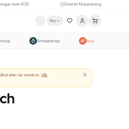
lningar över €25
Diskret förpackning
Mer
wshop
Smokeshop
Rea
ånd eller tar medicin.
Vår
och