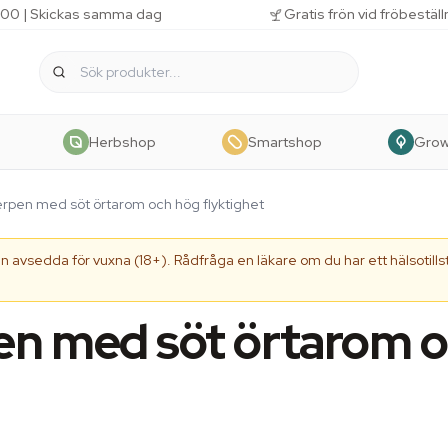
 11.00 | Skickas samma dag
Gratis frön vid fröbestäl
Herbshop
Smartshop
Gro
rpen med söt örtarom och hög flyktighet
 avsedda för vuxna (18+). Rådfråga en läkare om du har ett hälsotillst
en med söt örtarom 