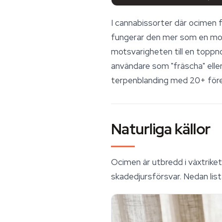
I
cannabissorter
där ocimen 
fungerar den mer som en modif
motsvarigheten till en toppn
användare som "fräscha" eller
terpenblanding med 20+ fören
Naturliga källor
Ocimen är utbredd i växtriket
skadedjursförsvar. Nedan lis