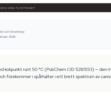
M OCH HÖG FLYKTIGHET
ider och Smartshop
ad apr. 2026
d kokpunkt runt 50 °C (PubChem CID 5281553) — den mes
och förekommer i spårhalter i ett brett spektrum av cann