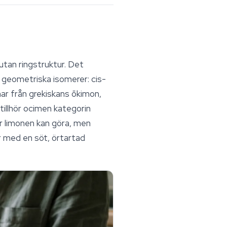
tan ringstruktur. Det
 geometriska isomerer:
cis
-
ar från grekiskans
ōkimon
,
tillhör ocimen kategorin
er limonen kan göra, men
r med en söt, örtartad