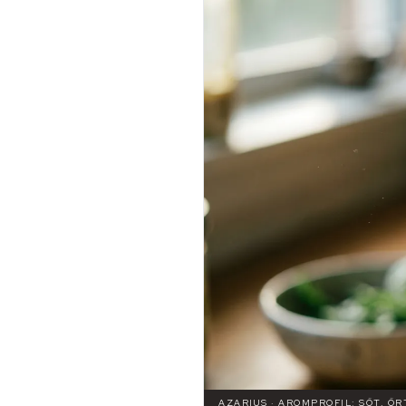
AZARIUS · AROMPROFIL: SÖT, Ö