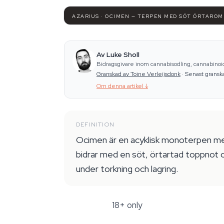
AZARIUS · OCIMEN — TERPEN MED SÖT ÖRTARO
Av Luke Sholl
Bidragsgivare inom cannabisodling, cannabino
Granskad av Toine Verleijsdonk
·
Senast gransk
Om denna artikel
↓
DEFINITION
Ocimen är en acyklisk monoterpen me
bidrar med en söt, örtartad toppnot 
under torkning och lagring.
18+ only