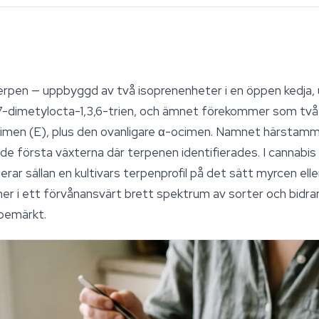
rpen — uppbyggd av två isoprenenheter i en öppen kedja, u
-dimetylocta-1,3,6-trien, och ämnet förekommer som två
imen (E), plus den ovanligare α-ocimen. Namnet härstamm
de första växterna där terpenen identifierades. I cannabis 
rar sällan en kultivars terpenprofil på det sätt myrcen ell
ner i ett förvånansvärt brett spektrum av sorter och bidra
bemärkt.