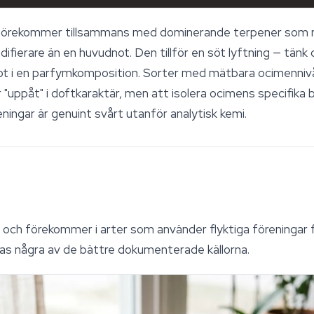
förekommer tillsammans med dominerande terpener som my
ierare än en huvudnot. Den tillför en söt lyftning — tänk 
ot i en parfymkomposition. Sorter med mätbara ocimennivå
 "uppåt" i doftkaraktär, men att isolera ocimens specifika 
ingar är genuint svårt utanför analytisk kemi.
 och förekommer i arter som använder flyktiga föreningar fö
tas några av de bättre dokumenterade källorna.