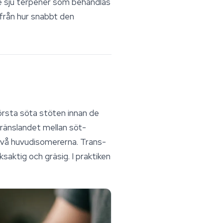
e sju
terpener
som behandlas
 från hur snabbt den
örsta söta stöten innan de
gränslandet mellan söt-
 två huvudisomererna.
Trans
-
saktig och gräsig. I praktiken