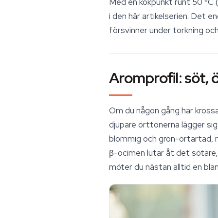
Med en kokpunkt runt 50 °C 
i den här artikelserien. Det 
försvinner under torkning och l
Aromprofil: söt, 
Om du någon gång har krossat
djupare örttonerna lägger sig
blommig och grön-örtartad, 
β-ocimen lutar åt det sötare
möter du nästan alltid en bla