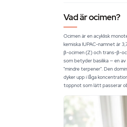
Vad är ocimen?
Ocimen är en acyklisk monote
kemiska IUPAC-namnet är 3,7
β-ocimen (Z) och
trans
-β-oc
som betyder basilika — en av 
"mindre terpener". Den domine
dyker upp i låga koncentratio
toppnot som lätt passerar o