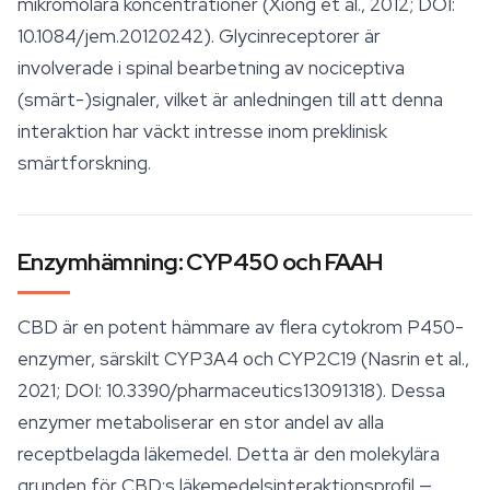
mikromolära koncentrationer (Xiong et al., 2012; DOI:
10.1084/jem.20120242). Glycinreceptorer är
involverade i spinal bearbetning av nociceptiva
(smärt-)signaler, vilket är anledningen till att denna
interaktion har väckt intresse inom preklinisk
smärtforskning.
Enzymhämning: CYP450 och FAAH
CBD är en potent hämmare av flera cytokrom P450-
enzymer, särskilt CYP3A4 och CYP2C19 (Nasrin et al.,
2021; DOI: 10.3390/pharmaceutics13091318). Dessa
enzymer metaboliserar en stor andel av alla
receptbelagda läkemedel. Detta är den molekylära
grunden för CBD:s läkemedelsinteraktionsprofil —