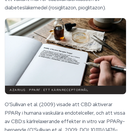
diabetesläkemedel (rosiglitazon, pioglitazon).
AZARIUS · PPARΓ: ETT KÄRNRECEPTORMÅL
O'Sullivan et al. (2009) visade att CBD aktiverar
PPARγ i humana vaskulära endotelceller, och att vissa
av CBD:s kärlrelaxerande effekter in vitro var PPARγ-
beroende (O'Sullivan et al., 2009; DOI: 10.1111/j.1476-