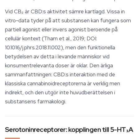
Vid CB₂ är CBD:s aktivitet sämre kartlagd. Vissa in
vitro-data tyder på att substansen kan fungera som
partiell agonist eller invers agonist beroende på
cellulär kontext (Tham et al., 2019; DOI:
10.1016/j.phrs.2018.11.002), men den funktionella
betydelsen av detta i levande människor vid
konsumentrelevanta doser är oklar. Den ärliga
sammanfattningen: CBD:s interaktion med de
klassiska cannabinoidreceptorerna är verklig men
indirekt, och den utgör inte huvudberättelsen i
substansens farmakologi.
Serotoninreceptorer: kopplingen till 5-HT₁A