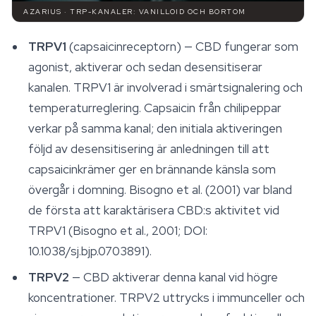
AZARIUS · TRP-KANALER: VANILLOID OCH BORTOM
TRPV1
(capsaicinreceptorn) — CBD fungerar som
agonist, aktiverar och sedan desensitiserar
kanalen. TRPV1 är involverad i smärtsignalering och
temperaturreglering. Capsaicin från chilipeppar
verkar på samma kanal; den initiala aktiveringen
följd av desensitisering är anledningen till att
capsaicinkrämer ger en brännande känsla som
övergår i domning. Bisogno et al. (2001) var bland
de första att karaktärisera CBD:s aktivitet vid
TRPV1 (Bisogno et al., 2001; DOI:
10.1038/sj.bjp.0703891).
TRPV2
— CBD aktiverar denna kanal vid högre
koncentrationer. TRPV2 uttrycks i immunceller och