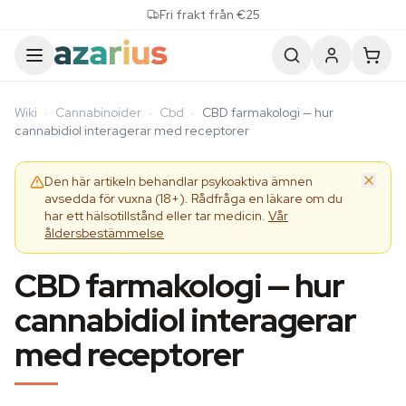
Skip to content
Fri frakt från €25
Wiki
·
Cannabinoider
·
Cbd
·
CBD farmakologi — hur
cannabidiol interagerar med receptorer
Den här artikeln behandlar psykoaktiva ämnen
avsedda för vuxna (18+). Rådfråga en läkare om du
har ett hälsotillstånd eller tar medicin.
Vår
åldersbestämmelse
CBD farmakologi — hur
cannabidiol interagerar
med receptorer