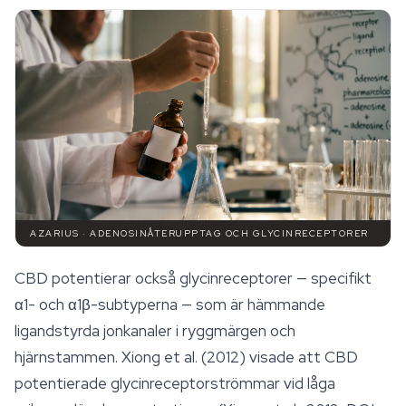
AZARIUS · ADENOSINÅTERUPPTAG OCH GLYCINRECEPTORER
CBD potentierar också glycinreceptorer — specifikt
α1- och α1β-subtyperna — som är hämmande
ligandstyrda jonkanaler i ryggmärgen och
hjärnstammen. Xiong et al. (2012) visade att CBD
potentierade glycinreceptorströmmar vid låga