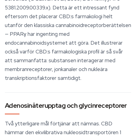
5381.2009.00339.x). Detta är ett intressant fynd
eftersom det placerar CBD:s farmakologi helt
utanför den klassiska cannabinoidreceptorberättelsen
— PPARγ har ingenting med
endocannabinoidsystemet att göra. Det illustrerar
också varför CBD:s farmakologiska profil är så svår
att sammanfatta: substansen interagerar med
membranreceptorer, jonkanaler och nukleära
transkriptionsfaktorer samtidigt.
Adenosinåterupptag och glycinreceptorer
Två ytterligare mål förtjänar att nämnas. CBD
hämmar den ekvilibrativa nukleosidtransportören 1