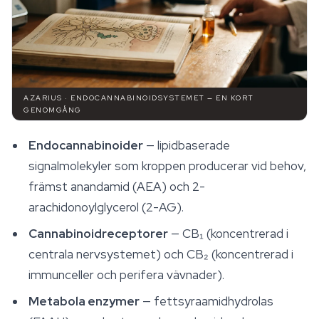
AZARIUS · ENDOCANNABINOIDSYSTEMET — EN KORT
GENOMGÅNG
Endocannabinoider
— lipidbaserade
signalmolekyler som kroppen producerar vid behov,
främst anandamid (AEA) och 2-
arachidonoylglycerol (2-AG).
Cannabinoidreceptorer
— CB₁ (koncentrerad i
centrala nervsystemet) och CB₂ (koncentrerad i
immunceller och perifera vävnader).
Metabola enzymer
— fettsyraamidhydrolas