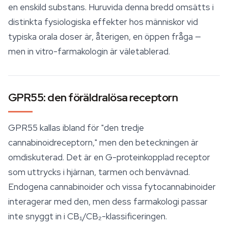
en enskild substans. Huruvida denna bredd omsätts i
distinkta fysiologiska effekter hos människor vid
typiska orala doser är, återigen, en öppen fråga —
men in vitro-farmakologin är väletablerad.
GPR55: den föräldralösa receptorn
GPR55 kallas ibland för "den tredje
cannabinoidreceptorn," men den beteckningen är
omdiskuterad. Det är en G-proteinkopplad receptor
som uttrycks i hjärnan, tarmen och benvävnad.
Endogena cannabinoider och vissa fytocannabinoider
interagerar med den, men dess farmakologi passar
inte snyggt in i CB₁/CB₂-klassificeringen.