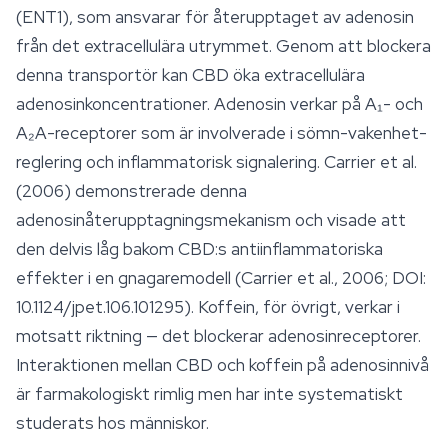
(ENT1), som ansvarar för återupptaget av adenosin
från det extracellulära utrymmet. Genom att blockera
denna transportör kan CBD öka extracellulära
adenosinkoncentrationer. Adenosin verkar på A₁- och
A₂A-receptorer som är involverade i
sömn
-vakenhet-
reglering och inflammatorisk signalering. Carrier et al.
(2006) demonstrerade denna
adenosinåterupptagningsmekanism och visade att
den delvis låg bakom CBD:s antiinflammatoriska
effekter i en gnagaremodell (Carrier et al., 2006; DOI:
10.1124/jpet.106.101295). Koffein, för övrigt, verkar i
motsatt riktning — det blockerar adenosinreceptorer.
Interaktionen mellan CBD och koffein på adenosinnivå
är farmakologiskt rimlig men har inte systematiskt
studerats hos människor.