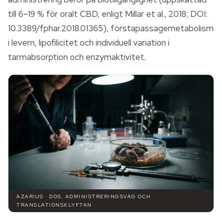
till 6–19 % för oralt CBD, enligt Millar et al., 2018; DOI:
10.3389/fphar.2018.01365), förstapassagemetabolism
i levern, lipofilicitet och individuell variation i
tarmabsorption och enzymaktivitet.
AZARIUS · DOS, ADMINISTRERINGSVÄG OCH
TRANSLATIONSKLYFTAN