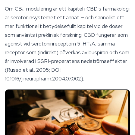
Om CB₁-modulering är ett kapitel i CBD:s farmakologi
är serotoninsystemet ett annat — och sannolikt ett
mer funktionellt betydelsefullt kapitel vid de doser
som använts i preklinisk forskning. CBD fungerar som
agonist vid serotoninreceptorn 5-HT₁A, samma
receptor som (indirekt) påverkas av buspiron och som
är involverad i SSRI-preparatens nedströmseffekter
(Russo et al., 2005; DOI:
10.1016/j.neuropharm.2004.07.002).