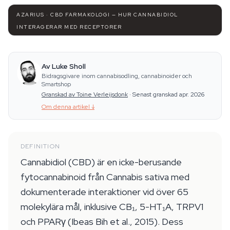
AZARIUS · CBD FARMAKOLOGI — HUR CANNABIDIOL
INTERAGERAR MED RECEPTORER
Av Luke Sholl
Bidragsgivare inom cannabisodling, cannabinoider och
Smartshop
Granskad av Toine Verleijsdonk
·
Senast granskad apr. 2026
Om denna artikel
↓
DEFINITION
Cannabidiol (CBD) är en icke-berusande
fytocannabinoid från Cannabis sativa med
dokumenterade interaktioner vid över 65
molekylära mål, inklusive CB₁, 5-HT₁A, TRPV1
och PPARγ (Ibeas Bih et al., 2015). Dess