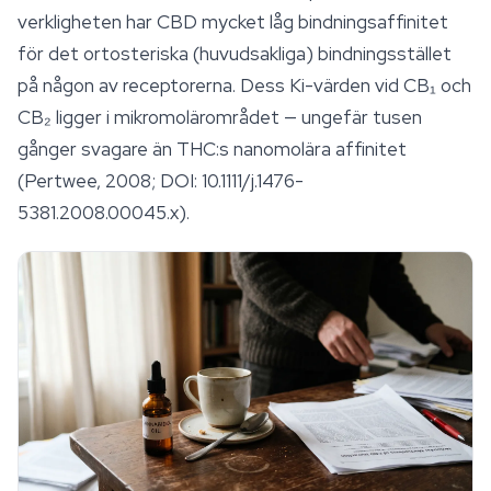
verkligheten har CBD mycket låg bindningsaffinitet
för det ortosteriska (huvudsakliga) bindningsstället
på någon av receptorerna. Dess Ki-värden vid CB₁ och
CB₂ ligger i mikromolärområdet — ungefär tusen
gånger svagare än THC:s nanomolära affinitet
(Pertwee, 2008; DOI: 10.1111/j.1476-
5381.2008.00045.x).