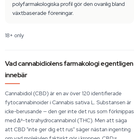
polyfarmakologiska profil gör den ovanlig bland
växtbaserade föreningar.
18+ only
Vad cannabidiolens farmakologi egentligen
innebär
Cannabidiol (CBD) är en av över 120 identifierade
fytocannabinoider i
Cannabis sativa
L. Substansen är
icke-berusande — den ger inte det rus som förknippas
med Δ⁹-tetrahydrocannabinol (THC). Men att säga
att CBD "inte ger dig ett rus" säger nästan ingenting
om vad molekylen faktiskt
gör
i kroppen. CBD:s