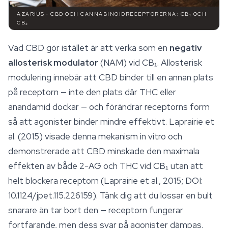
AZARIUS · CBD OCH CANNABINOIDRECEPTORERNA: CB₁ OCH
CB₂
Vad CBD gör istället är att verka som en
negativ
allosterisk modulator
(NAM) vid CB₁. Allosterisk
modulering innebär att CBD binder till en
annan plats
på receptorn — inte den plats där THC eller
anandamid dockar — och förändrar receptorns form
så att agonister binder mindre effektivt. Laprairie et
al. (2015) visade denna mekanism in vitro och
demonstrerade att CBD minskade den maximala
effekten av både 2-AG och THC vid CB₁ utan att
helt blockera receptorn (Laprairie et al., 2015; DOI:
10.1124/jpet.115.226159). Tänk dig att du lossar en bult
snarare än tar bort den — receptorn fungerar
fortfarande, men dess svar på agonister dämpas.