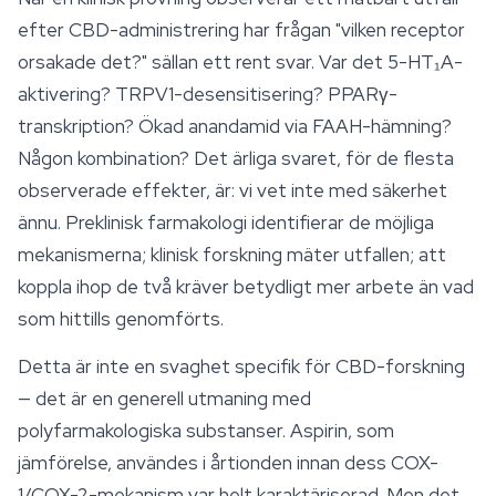
efter CBD-administrering har frågan "vilken receptor
orsakade det?" sällan ett rent svar. Var det 5-HT₁A-
aktivering? TRPV1-desensitisering? PPARγ-
transkription? Ökad anandamid via FAAH-hämning?
Någon kombination? Det ärliga svaret, för de flesta
observerade effekter, är: vi vet inte med
säkerhet
ännu. Preklinisk farmakologi identifierar de
möjliga
mekanismerna; klinisk forskning mäter
utfallen
; att
koppla ihop de två kräver betydligt mer arbete än vad
som hittills genomförts.
Detta är inte en svaghet specifik för CBD-forskning
— det är en generell utmaning med
polyfarmakologiska substanser. Aspirin, som
jämförelse, användes i årtionden innan dess COX-
1/COX-2-mekanism var helt karaktäriserad. Men det