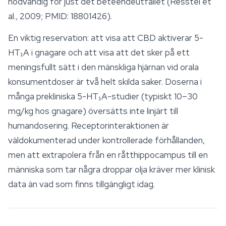
nödvändig för just det beteendeutfallet (Resstel et
al., 2009; PMID: 18801426).
En viktig reservation: att visa att CBD aktiverar 5-
HT₁A i gnagare och att visa att det sker på ett
meningsfullt sätt i den mänskliga hjärnan vid orala
konsumentdoser är två helt skilda saker. Doserna i
många prekliniska 5-HT₁A-studier (typiskt 10–30
mg/kg hos gnagare) översätts inte linjärt till
humandosering. Receptorinteraktionen är
väldokumenterad under kontrollerade förhållanden,
men att extrapolera från en råtthippocampus till en
människa som tar några droppar olja kräver mer klinisk
data än vad som finns tillgängligt idag.