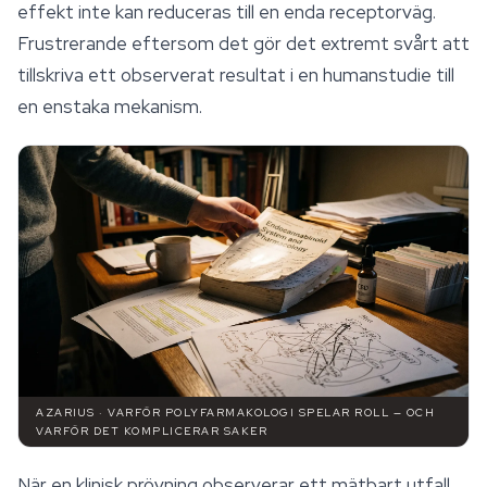
effekt inte kan reduceras till en enda receptorväg.
Frustrerande eftersom det gör det extremt svårt att
tillskriva ett observerat resultat i en humanstudie till
en enstaka mekanism.
AZARIUS · VARFÖR POLYFARMAKOLOGI SPELAR ROLL — OCH
VARFÖR DET KOMPLICERAR SAKER
När en klinisk prövning observerar ett mätbart utfall