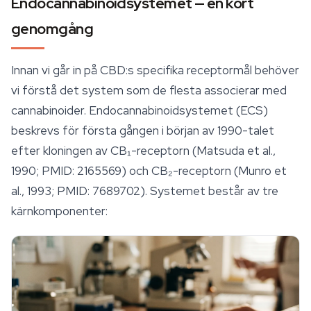
Endocannabinoidsystemet — en kort
genomgång
Innan vi går in på CBD:s specifika receptormål behöver
vi förstå det system som de flesta associerar med
cannabinoider
. Endocannabinoidsystemet (ECS)
beskrevs för första gången i början av 1990-talet
efter kloningen av CB₁-receptorn (Matsuda et al.,
1990; PMID: 2165569) och CB₂-receptorn (Munro et
al., 1993; PMID: 7689702). Systemet består av tre
kärnkomponenter: