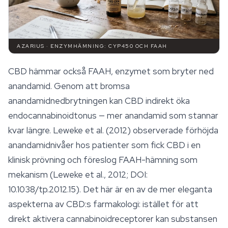
AZARIUS · ENZYMHÄMNING: CYP450 OCH FAAH
CBD hämmar också FAAH, enzymet som bryter ned
anandamid. Genom att bromsa
anandamidnedbrytningen kan CBD indirekt öka
endocannabinoidtonus — mer anandamid som stannar
kvar längre. Leweke et al. (2012) observerade förhöjda
anandamidnivåer hos patienter som fick CBD i en
klinisk prövning och föreslog FAAH-hämning som
mekanism (Leweke et al., 2012; DOI:
10.1038/tp.2012.15). Det här är en av de mer eleganta
aspekterna av CBD:s farmakologi: istället för att
direkt aktivera cannabinoidreceptorer kan substansen