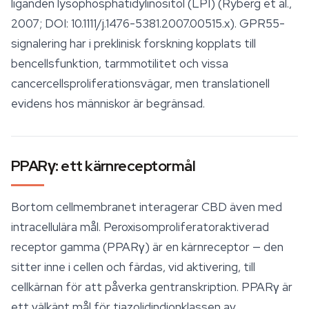
liganden lysophosphatidylinositol (LPI) (Ryberg et al.,
2007; DOI: 10.1111/j.1476-5381.2007.00515.x). GPR55-
signalering har i preklinisk forskning kopplats till
bencellsfunktion, tarmmotilitet och vissa
cancercellsproliferationsvägar, men translationell
evidens hos människor är begränsad.
PPARγ: ett kärnreceptormål
Bortom cellmembranet interagerar CBD även med
intracellulära mål. Peroxisomproliferatoraktiverad
receptor gamma (PPARγ) är en kärnreceptor — den
sitter inne i cellen och färdas, vid aktivering, till
cellkärnan för att påverka gentranskription. PPARγ är
ett välkänt mål för tiazolidindionklassen av