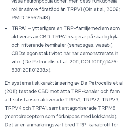
vissa neuronpopulationer, men dess funktionella
roll är sämre förstådd än TRPV1 (Qin et al., 2008;
PMID: 18562548).
TRPA1
— ytterligare en TRP-familjemedlem som
aktiveras av CBD. TRPA1 reagerar på skadlig kyla
och irriterande kemikalier (senapsgas, wasabi).
CBD:s agonistaktivitet här har demonstrerats in
vitro (De Petrocellis et al., 2011; DOI: 10.1111/j.1476-
5381.2011.01238.x).
En systematisk karaktärisering av De Petrocellis et al.
(2011) testade CBD mot åtta TRP-kanaler och fann
att substansen aktiverade TRPV1, TRPV2, TRPV3,
TRPV4 och TRPA1, samt antagoniserade TRPM8
(mentolreceptorn som förknippas med köldkänsla).
Det är en anmärkningsvärt bred TRP-kanalprofil för