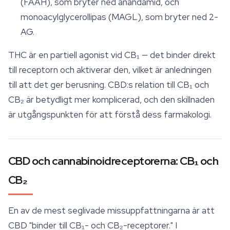
(FAAH), som bryter ned anandamid, och
monoacylglycerollipas (MAGL), som bryter ned 2-
AG.
THC är en partiell agonist vid CB₁ — det binder direkt
till receptorn och aktiverar den, vilket är anledningen
till att det ger berusning. CBD:s relation till CB₁ och
CB₂ är betydligt mer komplicerad, och den skillnaden
är utgångspunkten för att förstå dess farmakologi.
CBD och cannabinoidreceptorerna: CB₁ och
CB₂
En av de mest seglivade missuppfattningarna är att
CBD "binder till CB₁- och CB₂-receptorer." I