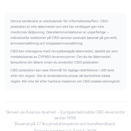
Denna beräknare är uteslutande för informationssyften. CBD-
produkter är inte läkemedel och det här verktyget ger inte
medicinsk rådgivning. Dosrekommendationer är ungefärliga —
individuella reaktioner på CBD varierar avsevärt baserat på genetik,
ämnesomsättning och kroppssammansättning.
CBD kan interagera med receptbelagda läkemedel, särskilt de som
metaboliseras av CYP450-leverenzymer. Om du tar läkemedel,
konsultera din läkare innan du använder CBD-produkter.
CBD-produkter kan vara föremål för lagliga restriktioner i ditt land
eller din region. Det är användarens ansvar att kontrollera lokala
regler. Kör inte bil eller hantera maskiner om CBD orsakar sömnighet.
Skriven av Azarius-teamet — Europas betrodda CBD-leverantör
sedan 1999.
Baserat på 27 års produktexpertis och kundfeedback.
Senast uppdaterad
:
April 3, 2026