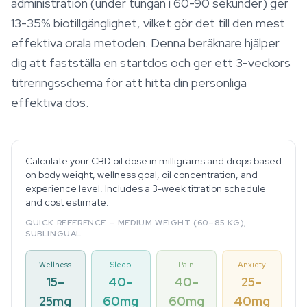
administration (under tungan i 60-90 sekunder) ger
13-35% biotillgänglighet, vilket gör det till den mest
effektiva orala metoden. Denna beräknare hjälper
dig att fastställa en startdos och ger ett 3-veckors
titreringsschema för att hitta din personliga
effektiva dos.
Calculate your CBD oil dose in milligrams and drops based
on body weight, wellness goal, oil concentration, and
experience level. Includes a 3-week titration schedule
and cost estimate.
QUICK REFERENCE — MEDIUM WEIGHT (60–85 KG),
SUBLINGUAL
Wellness
Sleep
Pain
Anxiety
15–
40–
40–
25–
25mg
60mg
60mg
40mg