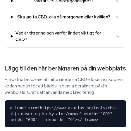
Vad är CBD-biotillgänglighet?
Ska jag ta CBD-olja på morgonen eller kvällen?
Vad är titrering och varför är det viktigt för
CBD?
Lägg till den här beräknaren på din webbplats
Hjälp dina besökare att hitta sin ideala CBD-dosering. Kopiera
koden nedan för att bädda in denna beräknare på din
webbplats. Gratis att använda med kreditering.
<iframe src="https://www.azarius.se/tools/cbd-
olja-dosering-kalkylator/embed" width="100%"
height="600" frameborder="0"></iframe>