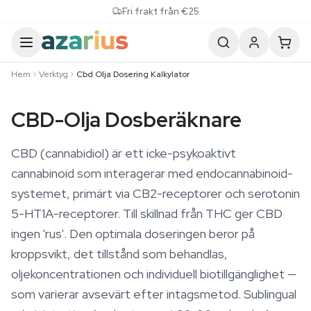
Skip to content
Fri frakt från €25
Hem
Verktyg
Cbd Olja Dosering Kalkylator
CBD-Olja Dosberäknare
CBD (cannabidiol) är ett icke-psykoaktivt
cannabinoid som interagerar med endocannabinoid-
systemet, primärt via CB2-receptorer och serotonin
5-HT1A-receptorer. Till skillnad från THC ger CBD
ingen 'rus'. Den optimala doseringen beror på
kroppsvikt, det tillstånd som behandlas,
oljekoncentrationen och individuell biotillgänglighet —
som varierar avsevärt efter intagsmetod. Sublingual