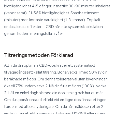
biotillgänglighet 4-5 gånger. Insnettid: 30-90 minuter. Inhalerat
(vaporiserat): 31-56% biotillgänglighet. Snabbast insnett
(minuter) men kortaste varaktighet (1-3 timmar). Topikalt:
endast lokala effekter — CBD når inte systemisk cirkulation
genom huden i meningsfulla nivåer.
Titreringsmetoden Förklarad
Att hitta din optimala CBD-dos kräver ett systematiskt
tillvägagångssätt kallat titrering. Börja vecka 1 med 50% av din
beräknade måldos. Om denna tolereras väl utan biverkningar,
öka till 75% under vecka 2. Nå din fulla måldos (100%) i vecka
3. Håll en enkel dagbok med din dos, timing och hur du mår.
Om du uppnår önskad effekt vid en lägre dos finns det ingen
fördel med att öka ytterligare. Om du når måldosen efter 2
veckor utan effekt, överväg att öka med 10-25% eller prova