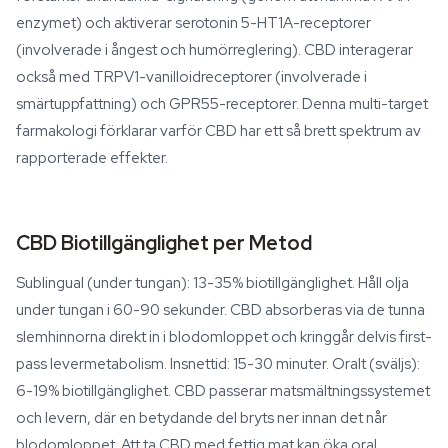
enzymet) och aktiverar serotonin 5-HT1A-receptorer
(involverade i ångest och humörreglering). CBD interagerar
också med TRPV1-vanilloidreceptorer (involverade i
smärtuppfattning) och GPR55-receptorer. Denna multi-target
farmakologi förklarar varför CBD har ett så brett spektrum av
rapporterade effekter.
CBD Biotillgänglighet per Metod
Sublingual (under tungan): 13-35% biotillgänglighet. Håll olja
under tungan i 60-90 sekunder. CBD absorberas via de tunna
slemhinnorna direkt in i blodomloppet och kringgår delvis first-
pass levermetabolism. Insnettid: 15-30 minuter. Oralt (sväljs):
6-19% biotillgänglighet. CBD passerar matsmältningssystemet
och levern, där en betydande del bryts ner innan det når
blodomloppet. Att ta CBD med fettig mat kan öka oral