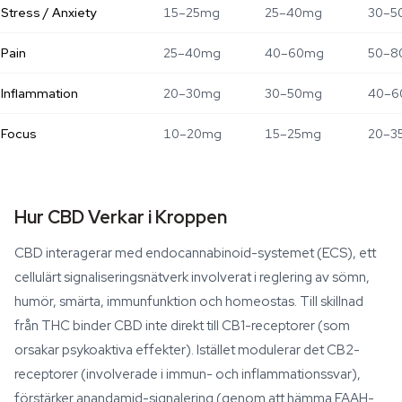
Stress / Anxiety
15–25mg
25–40mg
30–5
Pain
25–40mg
40–60mg
50–8
Inflammation
20–30mg
30–50mg
40–6
Focus
10–20mg
15–25mg
20–3
Hur CBD Verkar i Kroppen
CBD interagerar med endocannabinoid-systemet (ECS), ett
cellulärt signaliseringsnätverk involverat i reglering av sömn,
humör, smärta, immunfunktion och homeostas. Till skillnad
från THC binder CBD inte direkt till CB1-receptorer (som
orsakar psykoaktiva effekter). Istället modulerar det CB2-
receptorer (involverade i immun- och inflammationssvar),
förstärker anandamid-signalering (genom att hämma FAAH-