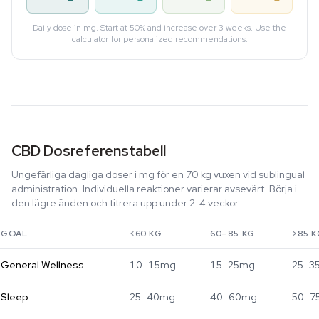
Daily dose in mg. Start at 50% and increase over 3 weeks. Use the
calculator for personalized recommendations.
CBD Dosreferenstabell
Ungefärliga dagliga doser i mg för en 70 kg vuxen vid sublingual
administration. Individuella reaktioner varierar avsevärt. Börja i
den lägre änden och titrera upp under 2-4 veckor.
GOAL
<60 KG
60–85 KG
>85 
General Wellness
10–15mg
15–25mg
25–3
Sleep
25–40mg
40–60mg
50–7