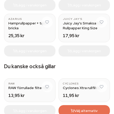
Lägg i varukorgen
Lägg i varukorgen
Green Apple
AZARIUS
JUICY JAY'S
Hamprullpapper + tips +
Juicy Jay's Smaksatta
bricka
Rullpapper King Size
25,35 kr
17,95 kr
Lägg i varukorgen
Lägg i varukorgen
Du kanske också gillar
Wide
RAW
CYCLONES
RAW förrullade filtertips
Cyclones Xtra rullfilter
13,95 kr
11,95 kr
Lägg i varukorgen
Välj alternativ