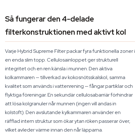
Så fungerar den 4-delade
filterkonstruktionen med aktivt kol
Varje Hybrid Supreme Filter packar fyra funktionella zoner i
en enda slim topp. Cellulosainloppet ger strukturell
integritet och en ren känsla i munnen. Den aktiva
kolkammaren — tillverkad av kokosnötsskalskol, samma
kvalitet som används i vattenrening — fångar partiklar och
flyktiga föreningar. En sekundär cellulosabarriär förhindrar
att lösa kolgranuler når munnen (ingen vill andas in
kolstoft). Den avslutande kylkammaren använder en
räfflad intern struktur som ökar ytan röken passerar över,
vilket avleder värme innan den når läpparna.