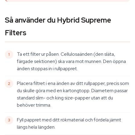
Så använder du Hybrid Supreme
Filters
Ta ett filter ur påsen. Cellulosaänden (den släta,
färgade sektionen) ska vara mot munnen. Den öppna
änden stoppas in i rullpappret.
Placera filtret i ena änden av ditt rullpapper, precis som
du skulle göra med en kartongtopp. Diametern passar
standard slim- och king size-papper utan att du
behöver trimma.
Fyll pappret med ditt rökmaterial och fördela jämnt
längs hela längden.