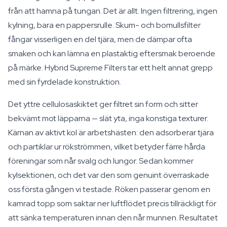
från att hamna på tungan. Det är allt. Ingen filtrering, ingen
kylning, bara en pappersrulle. Skum- och bomullsfilter
fångar visserligen en del tjära, men de dämpar ofta
smaken och kan lämna en plastaktig eftersmak beroende
på märke. Hybrid Supreme Filters tar ett helt annat grepp
med sin fyrdelade konstruktion.
Det yttre cellulosaskiktet ger filtret sin form och sitter
bekvämt mot läpparna — slät yta, inga konstiga texturer.
Kärnan av aktivt kol är arbetshästen: den adsorberar tjära
och partiklar ur rökströmmen, vilket betyder färre hårda
föreningar som når svalg och lungor. Sedan kommer
kylsektionen, och det var den som genuint överraskade
oss första gången vi testade. Röken passerar genom en
kamrad topp som saktar ner luftflödet precis tillräckligt för
att sänka temperaturen innan den når munnen. Resultatet