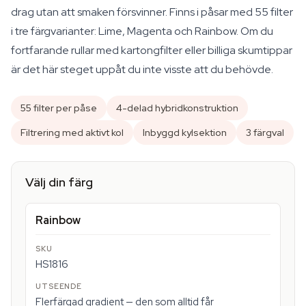
drag utan att smaken försvinner. Finns i påsar med 55 filter
i tre färgvarianter: Lime, Magenta och Rainbow. Om du
fortfarande rullar med kartongfilter eller billiga skumtippar
är det här steget uppåt du inte visste att du behövde.
55 filter per påse
4-delad hybridkonstruktion
Filtrering med aktivt kol
Inbyggd kylsektion
3 färgval
Välj din färg
Rainbow
HS1816
Flerfärgad gradient — den som alltid får