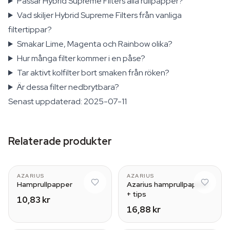
Passar Hybrid Supreme Filters alla rullpapper?
Vad skiljer Hybrid Supreme Filters från vanliga
filtertippar?
Smakar Lime, Magenta och Rainbow olika?
Hur många filter kommer i en påse?
Tar aktivt kolfilter bort smaken från röken?
Är dessa filter nedbrytbara?
Senast uppdaterad: 2025-07-11
Relaterade produkter
AZARIUS
AZARIUS
Hamprullpapper
Azarius hamprullpapper
+ tips
10,83 kr
16,88 kr