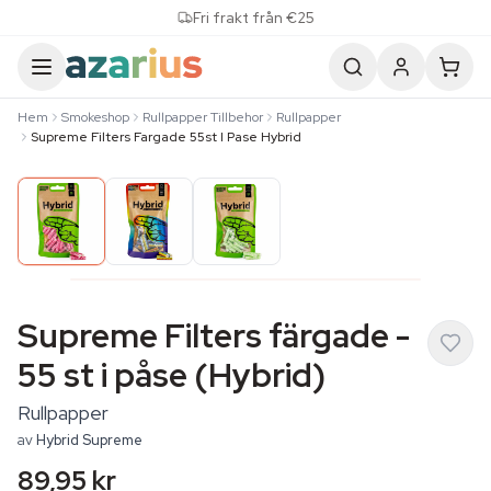
Skip to content
Fri frakt från €25
Hem
Smokeshop
Rullpapper Tillbehor
Rullpapper
Supreme Filters Fargade 55st I Pase Hybrid
Supreme Filters färgade -
55 st i påse (Hybrid)
Rullpapper
av
Hybrid Supreme
89,95 kr