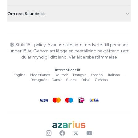
Magiska svampar
Fraktinfo
support@azarius.com
Smokeshop
Om oss & juridiskt
+31(0)204897914
Returpolicy
Smartshop
Om Azarius
Kvalitetsgaranti
Herbshop
Wiki
Kontakta oss
Growshop
Blog
🔞
Strikt 18+ policy. Azarius säljer inte medvetet till personer
Vanliga frågor
under 18 år. Genom att lägga en beställning bekräftar du att
Skribenter
Integritetspolicy
du är myndig i ditt land.
Vår åldersbestämmelse
Redaktionella standarder
Internationellt
Verktyg & Kalkylatorer
English
·
Nederlands
·
Deutsch
·
Français
·
Español
·
Italiano
·
Português
·
Dansk
·
Suomi
·
Polski
·
Čeština
Erbjudanden
Sajtkarta