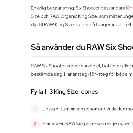
En ärlig begränsning: Six Shooter passar bara
Kin
Size och RAW Organic King Size, som mäter ungefä
dig till RAW King Size-cones så fungerar det felfri
Så använder du RAW Six Sho
RAW Six Shooter kräver varken el, batterier elle
bestämda slag. Här är steg-för-steg för både min
Fylla 1–3 King Size-cones
Lossa mittenpinnen genom att vrida den moturs. 
Placera en RAW King Size-kon i varje öppet 