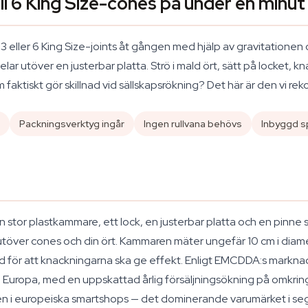
ll 6 King Size-cones på under en minut
 3 eller 6 King Size-joints åt gången med hjälp av gravitationen 
 delar utöver en justerbar platta. Strö i mald ört, sätt på locket,
 faktiskt gör skillnad vid sällskapsrökning? Det här är den vi r
Packningsverktyg ingår
Ingen rullvana behövs
Inbyggd sp
en stor plastkammare, ett lock, en justerbar platta och en pinn
töver cones och din ört. Kammaren mäter ungefär 10 cm i diamet
ngd för att knackningarna ska ge effekt. Enligt EMCDDA:s marknad
 Europa, med en uppskattad årlig försäljningsökning på omkrin
ngen i europeiska smartshops — det dominerande varumärket i s