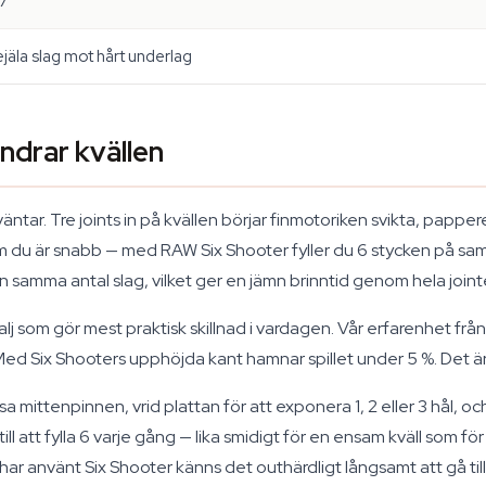
7
ejäla slag mot hårt underlag
ndrar kvällen
äntar. Tre joints in på kvällen börjar finmotoriken svikta, papper
m du är snabb — med RAW Six Shooter fyller du 6 stycken på samm
 samma antal slag, vilket ger en jämn brinntid genom hela joint
j som gör mest praktisk skillnad i vardagen. Vår erfarenhet från
Med Six Shooters upphöjda kant hamnar spillet under 5 %. Det är
 mittenpinnen, vrid plattan för att exponera 1, 2 eller 3 hål, oc
till att fylla 6 varje gång — lika smidigt för en ensam kväll som fö
äl har använt Six Shooter känns det outhärdligt långsamt att gå til