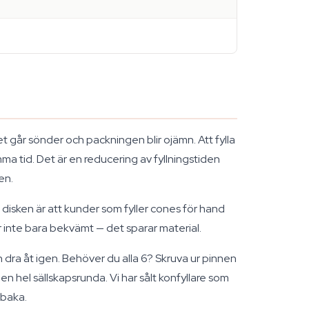
et går sönder och packningen blir ojämn. Att fylla
a tid. Det är en reducering av fyllningstiden
en.
 disken är att kunder som fyller cones för hand
 inte bara bekvämt — det sparar material.
h dra åt igen. Behöver du alla 6? Skruva ur pinnen
r en hel sällskapsrunda. Vi har sålt konfyllare som
lbaka.