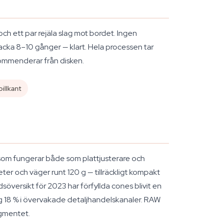
och ett par rejäla slag mot bordet. Ingen
 knacka 8–10 gånger — klart. Hela processen tar
ekommenderar från disken.
illkant
e som fungerar både som plattjusterare och
er och väger runt 120 g — tillräckligt kompakt
söversikt för 2023 har förfyllda cones blivit en
g 18 % i övervakade detaljhandelskanaler. RAW
egmentet.