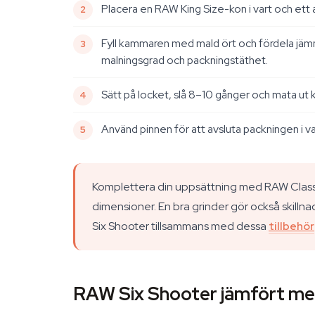
Placera en RAW King Size-kon i vart och ett 
Fyll kammaren med mald ört och fördela jäm
malningsgrad och packningstäthet.
Sätt på locket, slå 8–10 gånger och mata ut
Använd pinnen för att avsluta packningen i va
Komplettera din uppsättning med RAW Classi
dimensioner. En bra grinder gör också skilln
Six Shooter tillsammans med dessa
tillbehör
RAW Six Shooter jämfört med