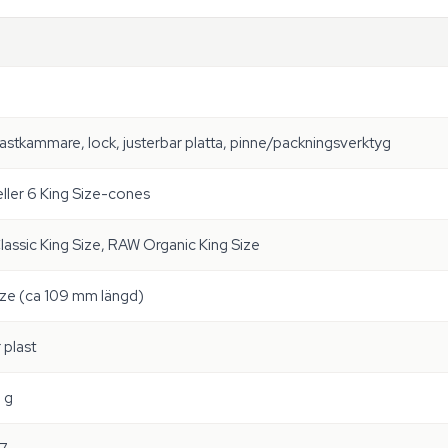
lastkammare, lock, justerbar platta, pinne/packningsverktyg
 eller 6 King Size-cones
assic King Size, RAW Organic King Size
ize (ca 109 mm längd)
 plast
 g