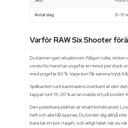
SKU
HS061
Antal slag
8–10 r
Varför RAW Six Shooter förä
Du känner igen situationen. Någon rullar, resten v
cones för hand tar ungefär en minut per styck o
med ungefär 80 %. Varje kon får samma tryck från
Spillkanten runt kammarens överkant är den detal
tappar runt 15–20 % av sin malda ört på bordet. 
Den justerbara plattan är smart konstruerad. Lossa
helt och alla hål öppnas. Du binder dig alltså inte 
bara tar en kon i taget, och ärligt talat: när du v