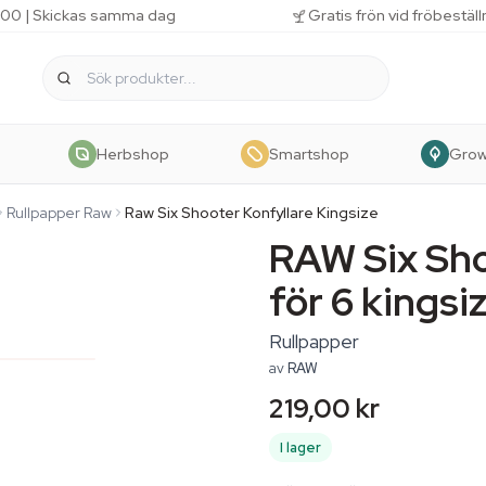
 11.00 | Skickas samma dag
Gratis frön vid fröbestäl
Herbshop
Smartshop
Gro
Rullpapper Raw
Raw Six Shooter Konfyllare Kingsize
RAW Six Sho
för 6 kingsi
Rullpapper
av
RAW
219,00 kr
I lager