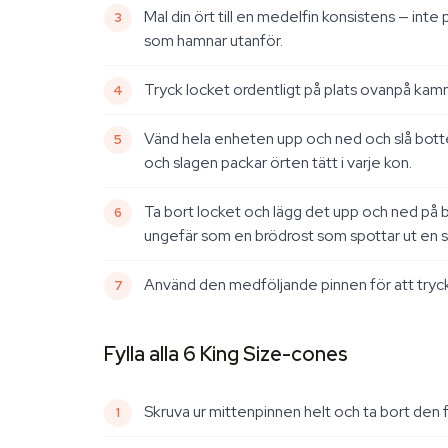
Mal din ört till en medelfin konsistens — inte
som hamnar utanför.
Tryck locket ordentligt på plats ovanpå kam
Vänd hela enheten upp och ned och slå botten
och slagen packar örten tätt i varje kon.
Ta bort locket och lägg det upp och ned på b
ungefär som en brödrost som spottar ut en s
Använd den medföljande pinnen för att trycka
Fylla alla 6 King Size-cones
Skruva ur mittenpinnen helt och ta bort den fr