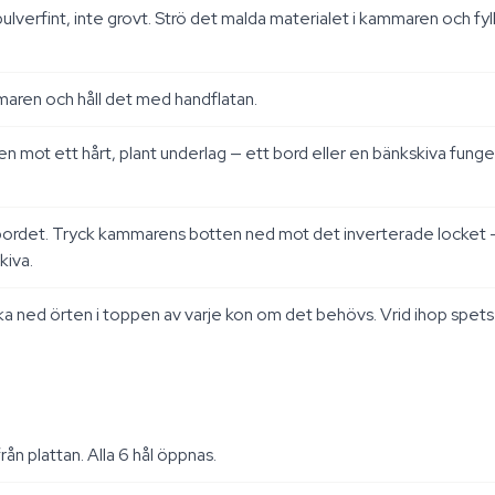
 pulverfint, inte grovt. Strö det malda materialet i kammaren och fy
maren och håll det med handflatan.
 mot ett hårt, plant underlag — ett bord eller en bänkskiva funger
ordet. Tryck kammarens botten ned mot det inverterade locket — det
kiva.
 ned örten i toppen av varje kon om det behövs. Vrid ihop spetse
ån plattan. Alla 6 hål öppnas.