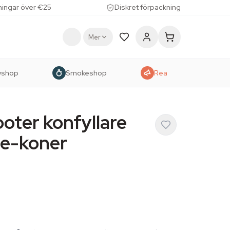
lningar över €25
Diskret förpackning
Mer
wshop
Smokeshop
Rea
oter konfyllare
ze-koner