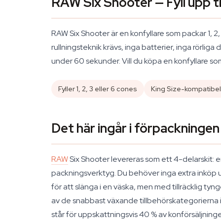
RAW Six Shooter — Fyll upp ti
RAW Six Shooter är en konfyllare som packar 1, 2,
rullningsteknik krävs, inga batterier, inga rörliga
under 60 sekunder. Vill du köpa en konfyllare som
Fyller 1, 2, 3 eller 6 cones
King Size-kompatibel
Det här ingår i förpackningen
RAW
Six Shooter levereras som ett 4-delarskit: 
packningsverktyg. Du behöver inga extra inköp u
för att slänga i en väska, men med tillräcklig ty
av de snabbast växande tillbehörskategorierna i
står för uppskattningsvis 40 % av konförsäljni