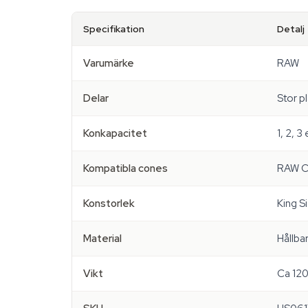
Specifikation
Detalj
Varumärke
RAW
Delar
Stor p
Konkapacitet
1, 2, 3
Kompatibla cones
RAW Cl
Konstorlek
King S
Material
Hållbar
Vikt
Ca 120