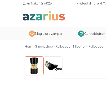
Skip to content
Fri frakt från €25
Beställ före kl.
Magiska svampar
Cannabisfron
Hem
Smokeshop
Rullpapper Tillbehor
Rullpapper