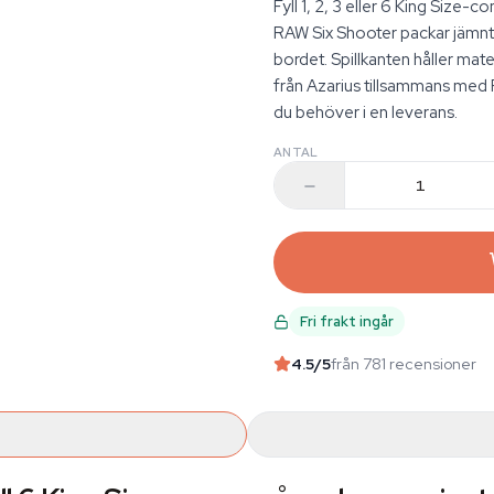
Fyll 1, 2, 3 eller 6 King Size-
RAW Six Shooter packar jämnt
bordet. Spillkanten håller mater
från Azarius tillsammans med 
du behöver i en leverans.
ANTAL
Fri frakt ingår
4.5
/5
från 781 recensioner