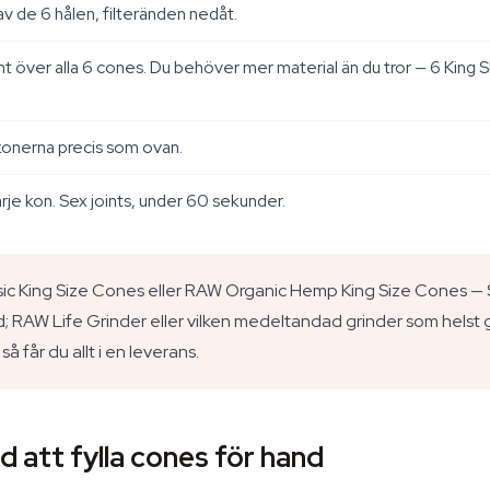
av de 6 hålen, filteränden nedåt.
nt över alla 6 cones. Du behöver mer material än du tror — 6 Kin
 konerna precis som ovan.
rje kon. Sex joints, under 60 sekunder.
c King Size Cones eller RAW Organic Hemp King Size Cones — S
ad; RAW Life Grinder eller vilken medeltandad grinder som helst
så får du allt i en leverans.
 att fylla cones för hand