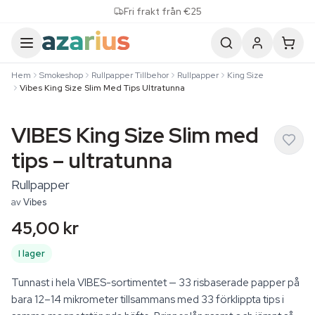
Skip to content
Fri frakt från €25
Hem
Smokeshop
Rullpapper Tillbehor
Rullpapper
King Size
Vibes King Size Slim Med Tips Ultratunna
VIBES King Size Slim med
tips – ultratunna
Rullpapper
av
Vibes
45,00 kr
I lager
Tunnast i hela VIBES-sortimentet — 33 risbaserade papper på
bara 12–14 mikrometer tillsammans med 33 förklippta tips i