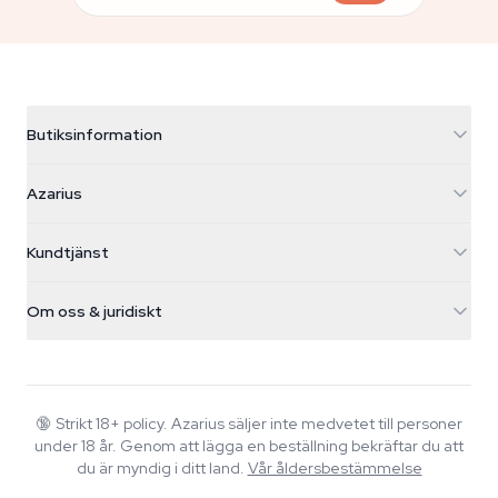
Butiksinformation
Azarius
Azarius
Galvaniweg 11
5482 TN Schijndel
Cannabisfrön
Kundtjänst
Nederland
Magiska svampar
Fraktinfo
support@azarius.com
Smokeshop
Om oss & juridiskt
+31(0)204897914
Returpolicy
Smartshop
Om Azarius
Kvalitetsgaranti
Herbshop
Wiki
Kontakta oss
Growshop
Blog
🔞
Strikt 18+ policy. Azarius säljer inte medvetet till personer
Vanliga frågor
under 18 år. Genom att lägga en beställning bekräftar du att
Musik
Integritetspolicy
du är myndig i ditt land.
Vår åldersbestämmelse
Skribenter