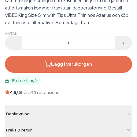
samma magnetstängda häfte. Brinner långsamt och jämnt så
att örtsmaken kommer fram utan pappersstörning. Beställ
VIBES King Size Slim with Tips Ultra Thin hos Azarius och köp
det tunnaste alternativet Berner tagit fram.
ANTAL
Lägg i varukorgen
Fri frakt ingår
4.5
/5
från 781 recensioner
Beskrivning
Frakt & retur