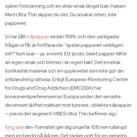
ojämn förbränning och en sträv smak längst bak i halsen.
Med Ultra Thin slipper du det. Du smakar örten, inte
papperet.
Vi har sålt
rullpapper
sedan 1999, och den vanligaste
frågan vi får är fortfarande: "spelar papperet verkligen
roll?" Kort svar — ja, enormt. Ett tjockt, blekt papper tillför
sin egen smak och brinner i sin egen takt. Det innebär
bortkastat material och en upplevelse som inte gör din
örtblandning rättvisa. Enligt European Monitoring Centre
for Drugs and Drug Addiction (EMCDDA) har
konsumentpreferenserna i Europa under det senaste
decenniet skiftat mätbart mot tunnare, oblekta rullpapper
— precis det segment VIBES Ultra Thin befinner sig i.
King size
slim-formatet ger dig ungefär 108 mm rullängd
med en bredd på 44 mm. Det räcker gott för en generös