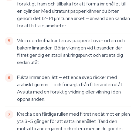
försiktigt fram och tillbaka för att forma innehållet till
en cylinder. Med ultratunt papper känner du örten
genom det 12–14 µm tunna arket — använd den känslan
för att hitta ojämnheter.
Vik in den limfria kanten av papperet över örten och
bakom limranden. Börja vikningen vid tipsänden där
filtret ger dig en stabil ankringspunkt och arbeta dig
sedan utåt.
Fukta limranden lätt — ett enda svep räcker med
arabiskt gummi — och försegla från filteränden utåt.
Avsluta med en försiktig vridning eller vikning i den
öppna änden.
Knacka den färdiga rullen med filtret nedåt mot en plan
yta 3–5 gånger för att sätta innehållet. Tänd den
motsatta änden jämnt och rotera medan du gör det.