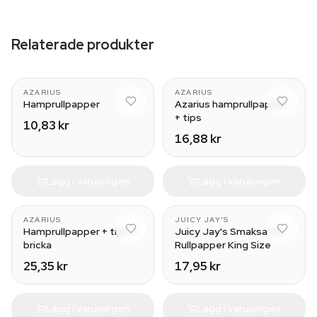
Relaterade produkter
AZARIUS
AZARIUS
Hamprullpapper
Azarius hamprullpapper
+ tips
10,83 kr
16,88 kr
Lägg i varukorgen
Lägg i varukorgen
Green Apple
AZARIUS
JUICY JAY'S
Hamprullpapper + tips +
Juicy Jay's Smaksatta
bricka
Rullpapper King Size
25,35 kr
17,95 kr
Lägg i varukorgen
Lägg i varukorgen