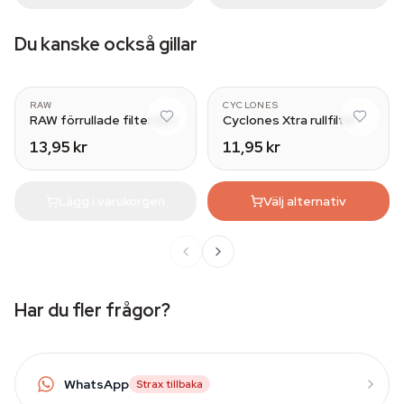
Du kanske också gillar
Wide
RAW
CYCLONES
RAW förrullade filtertips
Cyclones Xtra rullfilter
13,95 kr
11,95 kr
Lägg i varukorgen
Välj alternativ
Har du fler frågor?
WhatsApp
Strax tillbaka