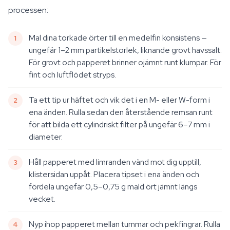
processen:
Mal dina torkade örter till en medelfin konsistens —
ungefär 1–2 mm partikelstorlek, liknande grovt havssalt.
För grovt och papperet brinner ojämnt runt klumpar. För
fint och luftflödet stryps.
Ta ett tip ur häftet och vik det i en M- eller W-form i
ena änden. Rulla sedan den återstående remsan runt
för att bilda ett cylindriskt filter på ungefär 6–7 mm i
diameter.
Håll papperet med limranden vänd mot dig upptill,
klistersidan uppåt. Placera tipset i ena änden och
fördela ungefär 0,5–0,75 g mald ört jämnt längs
vecket.
Nyp ihop papperet mellan tummar och pekfingrar. Rulla