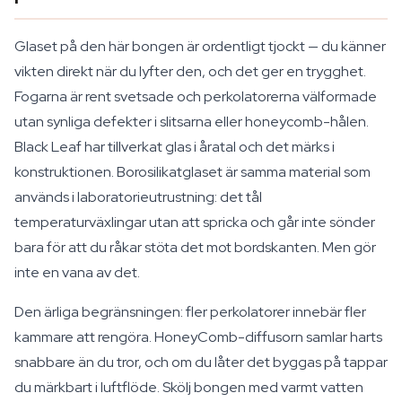
Glaset på den här bongen är ordentligt tjockt — du känner
vikten direkt när du lyfter den, och det ger en trygghet.
Fogarna är rent svetsade och perkolatorerna välformade
utan synliga defekter i slitsarna eller honeycomb-hålen.
Black Leaf har tillverkat glas i åratal och det märks i
konstruktionen. Borosilikatglaset är samma material som
används i laboratorieutrustning: det tål
temperaturväxlingar utan att spricka och går inte sönder
bara för att du råkar stöta det mot bordskanten. Men gör
inte en vana av det.
Den ärliga begränsningen: fler perkolatorer innebär fler
kammare att rengöra. HoneyComb-diffusorn samlar harts
snabbare än du tror, och om du låter det byggas på tappar
du märkbart i luftflöde. Skölj bongen med varmt vatten