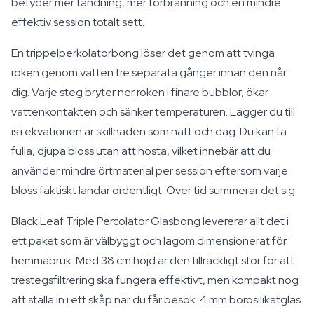
betyder mer tändning, mer förbränning och en mindre
effektiv session totalt sett.
En trippelperkolatorbong löser det genom att tvinga
röken genom vatten tre separata gånger innan den når
dig. Varje steg bryter ner röken i finare bubblor, ökar
vattenkontakten och sänker temperaturen. Lägger du till
is i ekvationen är skillnaden som natt och dag. Du kan ta
fulla, djupa bloss utan att hosta, vilket innebär att du
använder mindre örtmaterial per session eftersom varje
bloss faktiskt landar ordentligt. Över tid summerar det sig.
Black Leaf Triple Percolator Glasbong levererar allt det i
ett paket som är välbyggt och lagom dimensionerat för
hemmabruk. Med 38 cm höjd är den tillräckligt stor för att
trestegsfiltrering ska fungera effektivt, men kompakt nog
att ställa in i ett skåp när du får besök. 4 mm borosilikatglas