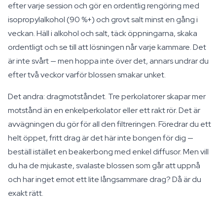
efter varje session och gör en ordentlig rengöring med
isopropylalkohol (90 %+) och grovt salt minst en gång i
veckan. Häll i alkohol och salt, täck öppningarna, skaka
ordentligt och se till att lösningen når varje kammare. Det
är inte svårt — men hoppa inte över det, annars undrar du
efter två veckor varför blossen smakar unket.
Det andra: dragmotståndet. Tre perkolatorer skapar mer
motstånd än en enkelperkolator eller ett rakt rör. Det är
avvägningen du gör för all den filtreringen. Föredrar du ett
helt öppet, fritt drag är det här inte bongen för dig —
beställ istället en beakerbong med enkel diffusor. Men vill
du ha de mjukaste, svalaste blossen som går att uppnå
och har inget emot ett lite långsammare drag? Då är du
exakt rätt.