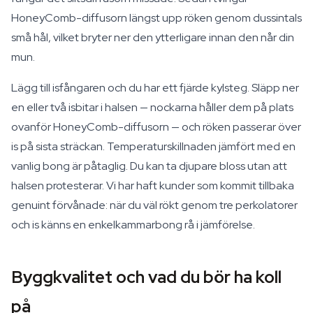
HoneyComb-diffusorn längst upp röken genom dussintals
små hål, vilket bryter ner den ytterligare innan den når din
mun.
Lägg till isfångaren och du har ett fjärde kylsteg. Släpp ner
en eller två isbitar i halsen — nockarna håller dem på plats
ovanför HoneyComb-diffusorn — och röken passerar över
is på sista sträckan. Temperaturskillnaden jämfört med en
vanlig bong är påtaglig. Du kan ta djupare bloss utan att
halsen protesterar. Vi har haft kunder som kommit tillbaka
genuint förvånade: när du väl rökt genom tre perkolatorer
och is känns en enkelkammarbong rå i jämförelse.
Byggkvalitet och vad du bör ha koll
på