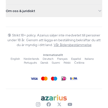
Magiska svampar
Fraktinfo
support@azarius.com
Smokeshop
Om oss & juridiskt
+31(0)204897914
Returpolicy
Smartshop
Om Azarius
Kvalitetsgaranti
Herbshop
Wiki
Kontakta oss
Growshop
Blog
🔞
Strikt 18+ policy. Azarius säljer inte medvetet till personer
Vanliga frågor
under 18 år. Genom att lägga en beställning bekräftar du att
Musik
Integritetspolicy
du är myndig i ditt land.
Vår åldersbestämmelse
Skribenter
Internationellt
Redaktionella standarder
English
·
Nederlands
·
Deutsch
·
Français
·
Español
·
Italiano
·
Português
·
Dansk
·
Suomi
·
Polski
·
Čeština
Verktyg & Kalkylatorer
Erbjudanden
Sajtkarta