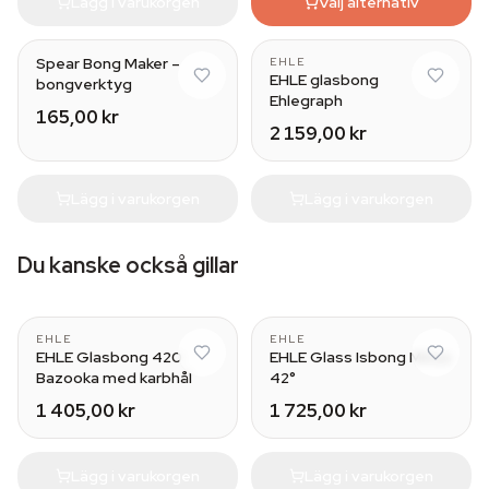
Lägg i varukorgen
Välj alternativ
Spear Bong Maker –
EHLE
EHLE glasbong
bongverktyg
Ehlegraph
165,00 kr
2 159,00 kr
Lägg i varukorgen
Lägg i varukorgen
Du kanske också gillar
EHLE
EHLE
EHLE Glasbong 420
EHLE Glass Isbong Minus
Bazooka med karbhål
42°
1 405,00 kr
1 725,00 kr
Lägg i varukorgen
Lägg i varukorgen