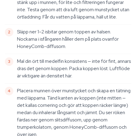
stänk upp i munnen, för lite och filtreringen fungerar
inte. Testa genom att dra luft genom munstycket utan
örtladdning. Får du vatten på läpparna, häll ut lite.
Släpp ner 1–2 isbitar genom toppen av halsen.
Nockarna i isfångaren håller dem på plats ovanför
HoneyComb-diffusorn.
Mal din ört till medelfin konsistens — inte för fint, annars
dras det genom koppen. Packa koppen löst. Luftflöde
är viktigare än densitet här.
Placera munnen över munstycket och skapa en tätning
med läpparna. Tänd kanten av koppen (inte mitten —
det kallas cornering och gör att koppen räcker längre)
medan du inhalerar långsamt och jämnt. Du ser röken
färdas ner genom slitsdiffusorn, upp genom
trumperkolatorn, genom HoneyComb-diffusorn och
över isen.