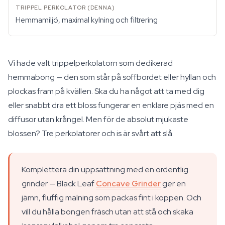
Hemmamiljö, maximal kylning och filtrering
Vi hade valt trippelperkolatorn som dedikerad
hemmabong — den som står på soffbordet eller hyllan och
plockas fram på kvällen. Ska du ha något att ta med dig
eller snabbt dra ett bloss fungerar en enklare pjäs med en
diffusor utan krångel. Men för de absolut mjukaste
blossen? Tre perkolatorer och is är svårt att slå.
Komplettera din uppsättning med en ordentlig
grinder — Black Leaf
Concave Grinder
ger en
jämn, fluffig malning som packas fint i koppen. Och
vill du hålla bongen fräsch utan att stå och skaka