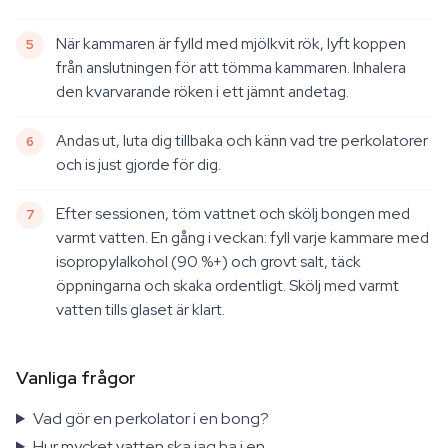
När kammaren är fylld med mjölkvit rök, lyft koppen
från anslutningen för att tömma kammaren. Inhalera
den kvarvarande röken i ett jämnt andetag.
Andas ut, luta dig tillbaka och känn vad tre perkolatorer
och is just gjorde för dig.
Efter sessionen, töm vattnet och skölj bongen med
varmt vatten. En gång i veckan: fyll varje kammare med
isopropylalkohol (90 %+) och grovt salt, täck
öppningarna och skaka ordentligt. Skölj med varmt
vatten tills glaset är klart.
Vanliga frågor
Vad gör en perkolator i en bong?
Hur mycket vatten ska jag ha i en