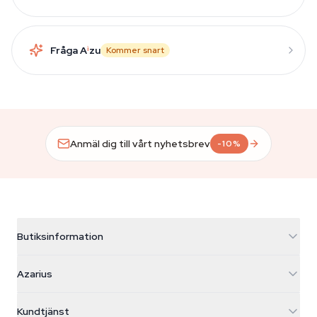
Fråga A
i
zu
Kommer snart
Anmäl dig till vårt nyhetsbrev
-10%
Butiksinformation
Azarius
Azarius
Galvaniweg 11
5482 TN Schijndel
Cannabisfrön
Kundtjänst
Nederland