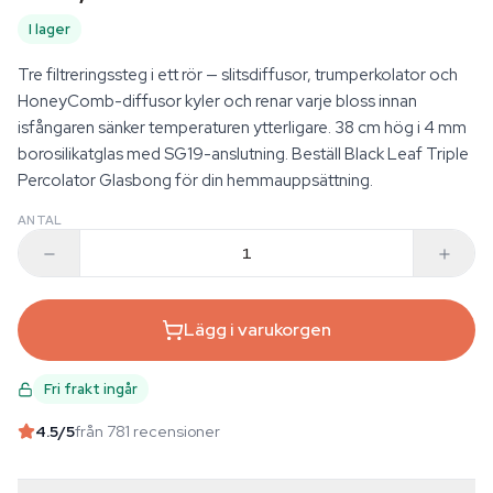
I lager
Tre filtreringssteg i ett rör — slitsdiffusor, trumperkolator och
HoneyComb-diffusor kyler och renar varje bloss innan
isfångaren sänker temperaturen ytterligare. 38 cm hög i 4 mm
borosilikatglas med SG19-anslutning. Beställ Black Leaf Triple
Percolator Glasbong för din hemmauppsättning.
ANTAL
Lägg i varukorgen
Fri frakt ingår
4.5
/5
från 781 recensioner