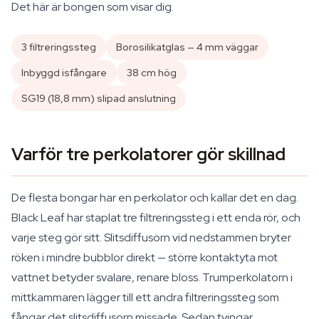
Det här är bongen som visar dig.
3 filtreringssteg
Borosilikatglas — 4 mm väggar
Inbyggd isfångare
38 cm hög
SG19 (18,8 mm) slipad anslutning
Varför tre perkolatorer gör skillnad
De flesta bongar har en perkolator och kallar det en dag.
Black Leaf har staplat tre filtreringssteg i ett enda rör, och
varje steg gör sitt. Slitsdiffusorn vid nedstammen bryter
röken i mindre bubblor direkt — större kontaktyta mot
vattnet betyder svalare, renare bloss. Trumperkolatorn i
mittkammaren lägger till ett andra filtreringssteg som
fångar det slitsdiffusorn missade. Sedan tvingar