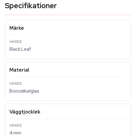
Specifikationer
Märke
Black Leaf
Material
Borosilikatglas
Väggtjocklek
4 mm