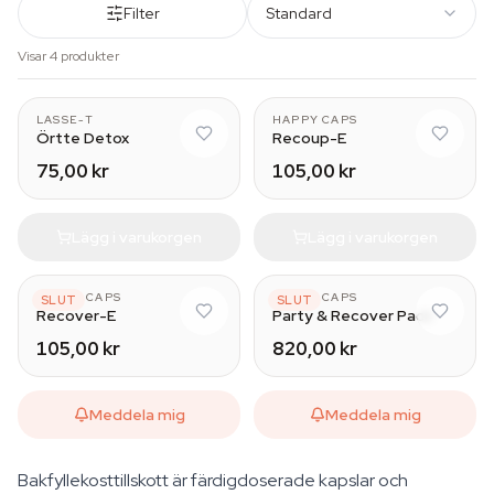
Filter
Standard
Visar 4 produkter
LASSE-T
HAPPY CAPS
Örtte Detox
Recoup-E
75,00 kr
105,00 kr
Lägg i varukorgen
Lägg i varukorgen
HAPPY CAPS
HAPPY CAPS
SLUT
SLUT
Recover-E
Party & Recover Pack
105,00 kr
820,00 kr
Meddela mig
Meddela mig
Bakfyllekosttillskott är färdigdoserade kapslar och