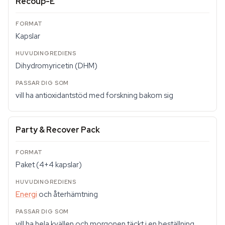
Recoup-E
Kapslar
Dihydromyricetin (DHM)
vill ha antioxidantstöd med forskning bakom sig
Party & Recover Pack
Paket (4+4 kapslar)
Energi
och återhämtning
vill ha hela kvällen och morgonen täckt i en beställning