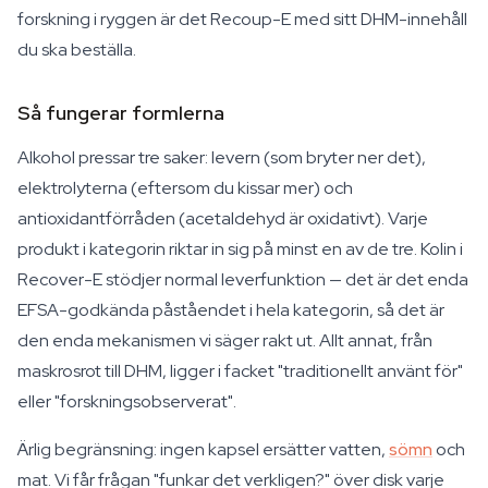
forskning i ryggen är det Recoup-E med sitt DHM-innehåll
du ska beställa.
Så fungerar formlerna
Alkohol pressar tre saker: levern (som bryter ner det),
elektrolyterna (eftersom du kissar mer) och
antioxidantförråden (acetaldehyd är oxidativt). Varje
produkt i kategorin riktar in sig på minst en av de tre. Kolin i
Recover-E stödjer normal leverfunktion — det är det enda
EFSA-godkända påståendet i hela kategorin, så det är
den enda mekanismen vi säger rakt ut. Allt annat, från
maskrosrot till DHM, ligger i facket "traditionellt använt för"
eller "forskningsobserverat".
Ärlig begränsning: ingen kapsel ersätter vatten,
sömn
och
mat. Vi får frågan "funkar det verkligen?" över disk varje