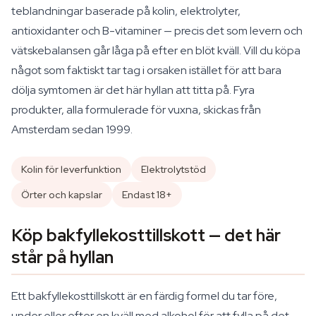
teblandningar baserade på kolin, elektrolyter,
antioxidanter och B-vitaminer — precis det som levern och
vätskebalansen går låga på efter en blöt kväll. Vill du köpa
något som faktiskt tar tag i orsaken istället för att bara
dölja symtomen är det här hyllan att titta på. Fyra
produkter, alla formulerade för vuxna, skickas från
Amsterdam sedan 1999.
Kolin för leverfunktion
Elektrolytstöd
Örter och kapslar
Endast 18+
Köp bakfyllekosttillskott — det här
står på hyllan
Ett bakfyllekosttillskott är en färdig formel du tar före,
under eller efter en kväll med alkohol för att fylla på det