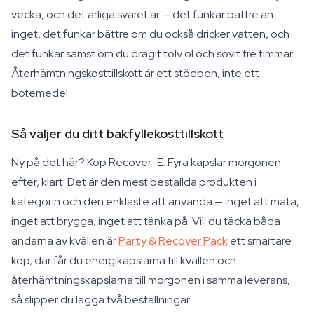
vecka, och det ärliga svaret är — det funkar bättre än
inget, det funkar bättre om du också dricker vatten, och
det funkar sämst om du dragit tolv öl och sovit tre timmar.
Återhämtningskosttillskott är ett stödben, inte ett
botemedel.
Så väljer du ditt bakfyllekosttillskott
Ny på det här? Köp Recover-E. Fyra kapslar morgonen
efter, klart. Det är den mest beställda produkten i
kategorin och den enklaste att använda — inget att mäta,
inget att brygga, inget att tänka på. Vill du täcka båda
ändarna av kvällen är
Party & Recover Pack
ett smartare
köp; där får du energikapslarna till kvällen och
återhämtningskapslarna till morgonen i samma leverans,
så slipper du lägga två beställningar.