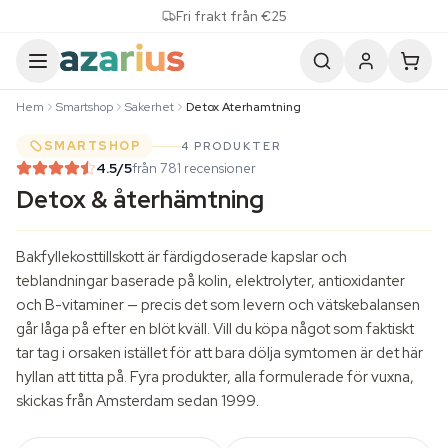
Skip to content
Fri frakt från €25
Hem
Smartshop
Sakerhet
Detox Aterhamtning
SMARTSHOP
4 PRODUKTER
4.5
/5
från 781 recensioner
Detox & återhämtning
Bakfyllekosttillskott är färdigdoserade kapslar och
teblandningar baserade på kolin, elektrolyter, antioxidanter
och B-vitaminer — precis det som levern och vätskebalansen
går låga på efter en blöt kväll. Vill du köpa något som faktiskt
tar tag i orsaken istället för att bara dölja symtomen är det här
hyllan att titta på. Fyra produkter, alla formulerade för vuxna,
skickas från Amsterdam sedan 1999.