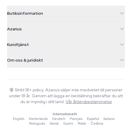
Butiksinformation
Azarius
Azarius
Galvaniweg 11
5482 TN Schijndel
Cannabisfrön
Kundtjänst
Nederland
Magiska svampar
Fraktinfo
support@azarius.com
Smokeshop
Om oss & juridiskt
+31(0)204897914
Returpolicy
Smartshop
Om Azarius
Kvalitetsgaranti
Herbshop
Wiki
Kontakta oss
Growshop
Blog
🔞
Strikt 18+ policy. Azarius säljer inte medvetet till personer
Vanliga frågor
under 18 år. Genom att lägga en beställning bekräftar du att
Musik
Integritetspolicy
du är myndig i ditt land.
Vår åldersbestämmelse
Skribenter
Internationellt
Redaktionella standarder
English
·
Nederlands
·
Deutsch
·
Français
·
Español
·
Italiano
·
Português
·
Dansk
·
Suomi
·
Polski
·
Čeština
Verktyg & Kalkylatorer