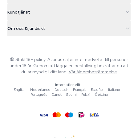
5482 TN Schijndel
Cannabisfrön
Kundtjänst
Nederland
Magiska svampar
Fraktinfo
support@azarius.com
Smokeshop
Om oss & juridiskt
+31(0)204897914
Returpolicy
Smartshop
Om Azarius
Kvalitetsgaranti
Herbshop
Wiki
Kontakta oss
Growshop
Blog
🔞
Strikt 18+ policy. Azarius säljer inte medvetet till personer
Vanliga frågor
under 18 år. Genom att lägga en beställning bekräftar du att
Musik
Integritetspolicy
du är myndig i ditt land.
Vår åldersbestämmelse
Skribenter
Internationellt
Redaktionella standarder
English
·
Nederlands
·
Deutsch
·
Français
·
Español
·
Italiano
·
Português
·
Dansk
·
Suomi
·
Polski
·
Čeština
Verktyg & Kalkylatorer
Erbjudanden
Sajtkarta