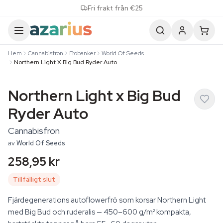
Skip to content
Fri frakt från €25
Hem
Cannabisfron
Frobanker
World Of Seeds
Northern Light X Big Bud Ryder Auto
Northern Light x Big Bud
Ryder Auto
Cannabisfron
av
World Of Seeds
258,95 kr
Tillfälligt slut
Fjärdegenerations autoflowerfrö som korsar Northern Light
med Big Bud och ruderalis — 450–600 g/m² kompakta,