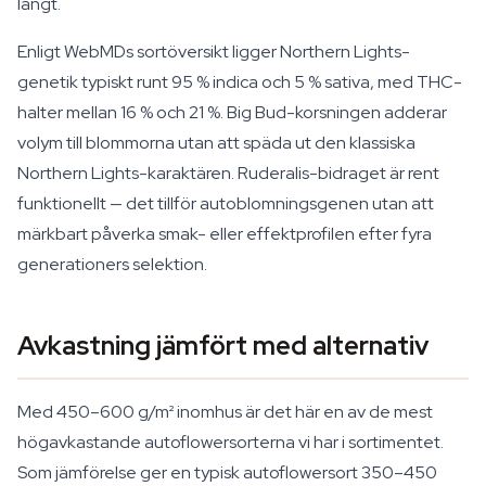
långt.
Enligt WebMDs sortöversikt ligger Northern Lights-
genetik typiskt runt 95 % indica och 5 % sativa, med THC-
halter mellan 16 % och 21 %. Big Bud-korsningen adderar
volym till blommorna utan att späda ut den klassiska
Northern Lights-karaktären. Ruderalis-bidraget är rent
funktionellt — det tillför autoblomningsgenen utan att
märkbart påverka smak- eller effektprofilen efter fyra
generationers selektion.
Avkastning jämfört med alternativ
Med 450–600 g/m² inomhus är det här en av de mest
högavkastande autoflowersorterna vi har i sortimentet.
Som jämförelse ger en typisk autoflowersort 350–450