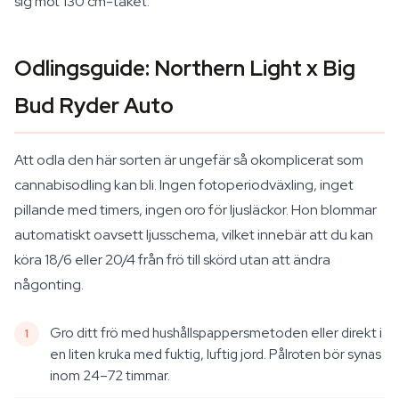
sig mot 130 cm-taket.
Odlingsguide: Northern Light x Big
Bud Ryder Auto
Att odla den här sorten är ungefär så okomplicerat som
cannabisodling kan bli. Ingen fotoperiodväxling, inget
pillande med timers, ingen oro för ljusläckor. Hon blommar
automatiskt oavsett ljusschema, vilket innebär att du kan
köra 18/6 eller 20/4 från frö till skörd utan att ändra
någonting.
Gro ditt frö med hushållspappersmetoden eller direkt i
en liten kruka med fuktig, luftig jord. Pålroten bör synas
inom 24–72 timmar.