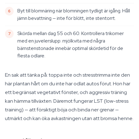
Byt till blomnäring när blomningen tydligt är igång. Håll
jämn bevattning — inte för blött, inte stentorrt.
Skörda mellan dag 55 och 60. Kontrollera trikomer
med en juvelerslupp: mjölkvita med några
bärnstenstonade innebär optimal skördetid för de
flesta odlare.
En sak att tänka på: toppa inte och stresstrimma inte den
här plantan hårt om du inte har odlat autos förut. Hon har
ett begränsat vegetativt fönster, och aggressiv träning
kan hämma tillväxten. Däremot fungerar LST (low-stress
training) — att försiktigt böja och binda ner grenar —
utmärkt och kan öka avkastningen utan att bromsa henne.