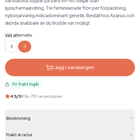
hartstäckta toppar på bara 55–60 dagar utan
ljusschemaändring. Tre feminiserade frön per förpackning,
nybörjarvänlig indicadominant genetik. Beställ hos Azarius och
skörda snabbare än du trodde var möjligt.
Välj alternativ
ANTAL
3
3
Lägg i varukorgen
Fri frakt ingår
4.5
/5
från 781 recensioner
Beskrivning
Frakt & retur