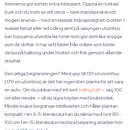
Aromerna gör sorten extra intressant. Öppna en torkad
burk och du möts av söt citrus — tänk mandarinskal och
mogen ananas — med en klassisk indicajordighet i botten. I
svalare klimat eller vid odling sent på säsongen utomhus
kan topparna utveckla lila toner som gör dem lika snygga
som de doftar. Vi har sett bilder från odlare som körde
dessa på balkong under hösten och fick genuint slående
resultat.
Den ärliga begränsningen? Med upp till 130 cm inomhus
(170 cm utomhus) är det här ingen liten planta för att vara
en auto. Om du jobbar med ett kort
odlingstält
— säg 100
cm eller mindre — vill du styra höjden med krukstorlek.
Mindre krukor begränsar rottillväxten och håller plantan
kompakt. I en 3–5-literskruka kan du räkna med runt 80–
100 cm. I en 15-literskruka med bra belysning sträcker hon