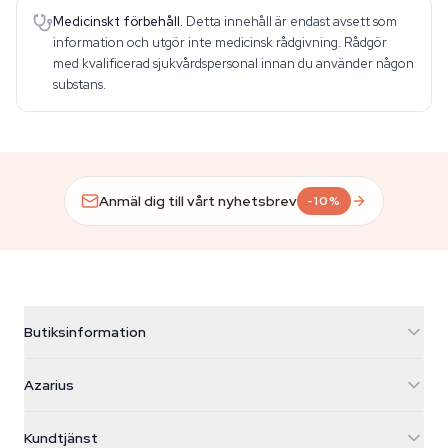
Medicinskt förbehåll.
Detta innehåll är endast avsett som
information och utgör inte medicinsk rådgivning. Rådgör
med kvalificerad sjukvårdspersonal innan du använder någon
substans.
Anmäl dig till vårt nyhetsbrev
-10%
Butiksinformation
Azarius
Azarius
Galvaniweg 11
5482 TN Schijndel
Cannabisfrön
Kundtjänst
Nederland