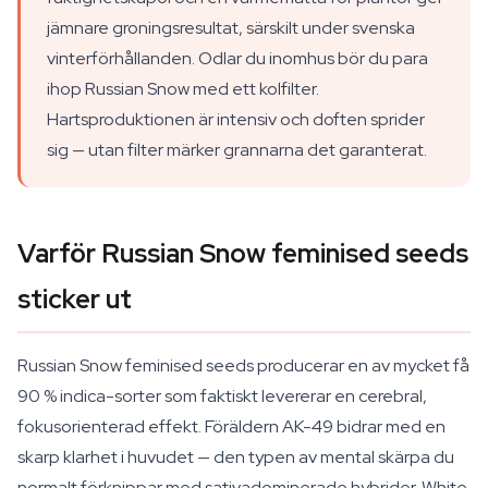
jämnare groningsresultat, särskilt under svenska
vinterförhållanden. Odlar du inomhus bör du para
ihop Russian Snow med ett kolfilter.
Hartsproduktionen är intensiv och doften sprider
sig — utan filter märker grannarna det garanterat.
Varför Russian Snow feminised seeds
sticker ut
Russian Snow feminised seeds producerar en av mycket få
90 % indica-sorter som faktiskt levererar en cerebral,
fokusorienterad effekt. Föräldern AK-49 bidrar med en
skarp klarhet i huvudet — den typen av mental skärpa du
normalt förknippar med sativadominerade hybrider. White