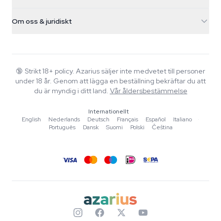
Magiska svampar
Fraktinfo
support@azarius.com
Smokeshop
Om oss & juridiskt
+31(0)204897914
Returpolicy
Smartshop
Om Azarius
Kvalitetsgaranti
Herbshop
Wiki
Kontakta oss
Growshop
Blog
🔞
Strikt 18+ policy. Azarius säljer inte medvetet till personer
Vanliga frågor
under 18 år. Genom att lägga en beställning bekräftar du att
Musik
Integritetspolicy
du är myndig i ditt land.
Vår åldersbestämmelse
Skribenter
Internationellt
Redaktionella standarder
English
·
Nederlands
·
Deutsch
·
Français
·
Español
·
Italiano
·
Português
·
Dansk
·
Suomi
·
Polski
·
Čeština
Verktyg & Kalkylatorer
Erbjudanden
Sajtkarta