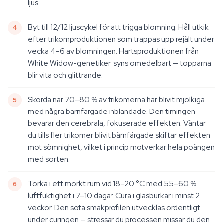
ljus.
Byt till 12/12 ljuscykel för att trigga blomning. Håll utkik
efter trikomproduktionen som trappas upp rejält under
vecka 4–6 av blomningen. Hartsproduktionen från
White Widow-genetiken syns omedelbart — topparna
blir vita och glittrande.
Skörda när 70–80 % av trikomerna har blivit mjölkiga
med några bärnfärgade inblandade. Den timingen
bevarar den cerebrala, fokuserade effekten. Väntar
du tills fler trikomer blivit bärnfärgade skiftar effekten
mot sömnighet, vilket i princip motverkar hela poängen
med sorten.
Torka i ett mörkt rum vid 18–20 °C med 55–60 %
luftfuktighet i 7–10 dagar. Cura i glasburkar i minst 2
veckor. Den söta smakprofilen utvecklas ordentligt
under curingen — stressar du processen missar du den