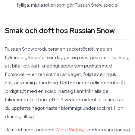
fylliga, mjuka röken som gör Russian Snow speciell.
Smak och doft hos Russian Snow
Russian Snow producerar en sockersöt rök med en
fullmundig karaktär som lägger sig över gommen. Tänk dig
att bita i ett kallt, knaprigt äpple som pudrats med
florsocker — en ren sötma i anslaget, följd av en mjuk,
nästan krämig utandning. Doften under odlingen lutar åt
jordigt söt med en skarp, hartsig kant från alla de
trikomerna. I en burk efter 3 veckors ordentlig curing kan
du uppfatta något nästan blommigt under sockret. Hon
drar dig till sig.
Jämfört med föräldern
White Widow
, som kan vara ganska