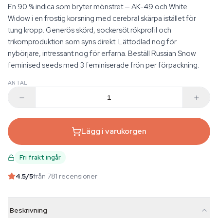
En 90 % indica som bryter mönstret — AK-49 och White
Widow i en frostig korsning med cerebral skärpa istället för
tung kropp. Generös skörd, sockersöt rökprofil och
trikomproduktion som syns direkt. Lättodlad nog för
nybörjare, intressant nog för erfarna. Beställ Russian Snow
feminised seeds med 3 feminiserade frön per förpackning.
ANTAL
Lägg i varukorgen
Fri frakt ingår
4.5
/5
från 781 recensioner
Beskrivning