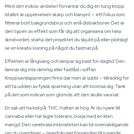
Med den indica-andelen förväntar du dig en tung kropp.
Istället är upplevelsen skarp och klarsynt — ett fokus som
filtrerar bort bakgrundsbrus och små distraktioner. Det är
den typen av effekt som får dig att organisera om hela
skrivbordet, starta det projektet du skjutit på eller plötsligt
se en kreativ lösning på något du fastnat på.
Effekten är långvarig och lämpar sig bäst för dagtid. Den
lämnar dig inte dimmig eller fastlåst i soffan.
Kroppsavslappningen finns där men är subtil — tillräcklig för
att ta udden av fysisk spänning utan att bromsa dig. Tänk
på det som indican som glömde att den skulle vara lat.
En sak att ha koll på: THC-halten är hög. Är du nyare till
cannabis eller har lägre tolerans, börja med en liten
mängd. Den cerebrala intensiteten kan bli överväldigande
om du överdriver — laserfokuset förvandlas till rusande