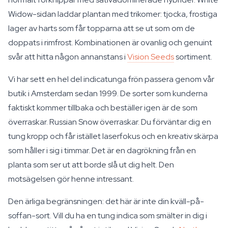
Widow-sidan laddar plantan med trikomer: tjocka, frostiga
lager av harts som får topparna att se ut som om de
doppats i rimfrost. Kombinationen är ovanlig och genuint
svår att hitta någon annanstans i
Vision Seeds
sortiment.
Vi har sett en hel del indicatunga frön passera genom vår
butik i Amsterdam sedan 1999. De sorter som kunderna
faktiskt kommer tillbaka och beställer igen är de som
överraskar. Russian Snow överraskar. Du förväntar dig en
tung kropp och får istället laserfokus och en kreativ skärpa
som håller i sig i timmar. Det är en dagrökning från en
planta som ser ut att borde slå ut dig helt. Den
motsägelsen gör henne intressant.
Den ärliga begränsningen: det här är inte din kväll-på-
soffan-sort. Vill du ha en tung indica som smälter in dig i