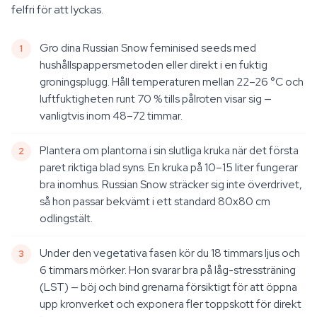
felfri för att lyckas.
Gro dina Russian Snow feminised seeds med
hushållspappersmetoden eller direkt i en fuktig
groningsplugg. Håll temperaturen mellan 22–26 °C och
luftfuktigheten runt 70 % tills pålroten visar sig —
vanligtvis inom 48–72 timmar.
Plantera om plantorna i sin slutliga kruka när det första
paret riktiga blad syns. En kruka på 10–15 liter fungerar
bra inomhus. Russian Snow sträcker sig inte överdrivet,
så hon passar bekvämt i ett standard 80x80 cm
odlingstält.
Under den vegetativa fasen kör du 18 timmars ljus och
6 timmars mörker. Hon svarar bra på låg-stressträning
(LST) — böj och bind grenarna försiktigt för att öppna
upp kronverket och exponera fler toppskott för direkt