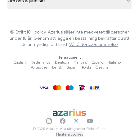
Om oss & juridiskt
+31(0)204897914
Returpolicy
Smartshop
Om Azarius
Kvalitetsgaranti
Herbshop
Wiki
Kontakta oss
Growshop
Blog
🔞
Strikt 18+ policy. Azarius säljer inte medvetet till personer
Vanliga frågor
under 18 år. Genom att lägga en beställning bekräftar du att
Musik
Integritetspolicy
du är myndig i ditt land.
Vår åldersbestämmelse
Skribenter
Internationellt
Redaktionella standarder
English
·
Nederlands
·
Deutsch
·
Français
·
Español
·
Italiano
·
Português
·
Dansk
·
Suomi
·
Polski
·
Čeština
Verktyg & Kalkylatorer
Erbjudanden
Sajtkarta
© 2026 Azarius. Alla rättigheter förbehållna.
Hantera cookies