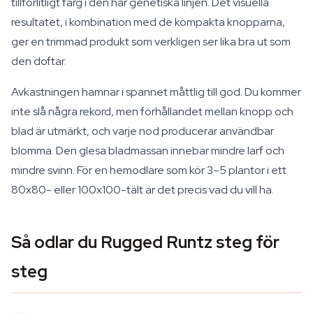
tillförlitligt färg i den här genetiska linjen. Det visuella
resultatet, i kombination med de kompakta knopparna,
ger en trimmad produkt som verkligen ser lika bra ut som
den doftar.
Avkastningen hamnar i spannet måttlig till god. Du kommer
inte slå några rekord, men förhållandet mellan knopp och
blad är utmärkt, och varje nod producerar användbar
blomma. Den glesa bladmassan innebär mindre larf och
mindre svinn. För en hemodlare som kör 3–5 plantor i ett
80x80- eller 100x100-tält är det precis vad du vill ha.
Så odlar du Rugged Runtz steg för
steg