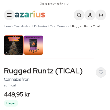
Skip to content
Fri frakt från €25
Hem
Cannabisfron
Frobanker
Tical Genetics
Rugged Runtz Tical
Rugged Runtz (TICAL)
Cannabisfron
av
Tical
449,95 kr
I lager