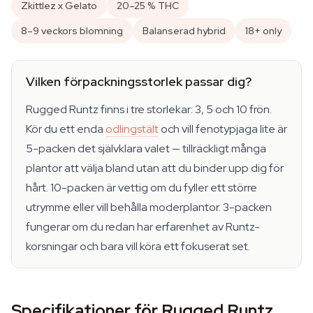
Zkittlez x Gelato
20–25 % THC
8–9 veckors blomning
Balanserad hybrid
18+ only
Vilken förpackningsstorlek passar dig?
Rugged Runtz finns i tre storlekar: 3, 5 och 10 frön.
Kör du ett enda
odlingstält
och vill fenotypjaga lite är
5-packen det självklara valet — tillräckligt många
plantor att välja bland utan att du binder upp dig för
hårt. 10-packen är vettig om du fyller ett större
utrymme eller vill behålla moderplantor. 3-packen
fungerar om du redan har erfarenhet av Runtz-
korsningar och bara vill köra ett fokuserat set.
Specifikationer för Rugged Runtz