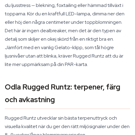
du ljusstress — blekning, foxtailing eller hämmad tillväxt i
topparna. Kör du en kraftfull LED-lampa, dimma ner den
eller höj den några centimeter under toppblomningen.
Det här är ingen dealbreaker, men det är den typen av
detalj som skiljer en okej skörd från en riktigt bra en.
Jämfört med en vanlig Gelato-klipp, som tål högre
ljusnivåer utan att blinka, kräver Rugged Runtz att du är
lite mer uppmärksam på din PAR-karta.
Odla Rugged Runtz: terpener, färg
och avkastning
Rugged Runtz utvecklar sin bästa terpenuttryck och
visuella kvalitet när du ger den rätt miljösignaler under den
8–9 veckor långa blomningsperioden.