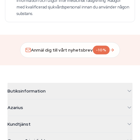
information och utgör inte medicinsk rådgivning. Rådgör
med kvalificerad sjukvårdspersonal innan du använder någon
substans.
Anmäl dig till vårt nyhetsbrev
-10%
Butiksinformation
Azarius
Azarius
Galvaniweg 11
5482 TN Schijndel
Cannabisfrön
Kundtjänst
Nederland
Magiska svampar
Fraktinfo
support@azarius.com
Smokeshop