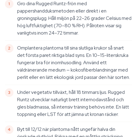
Gro dina Rugged Runtz-frön med
pappershandduksmetoden eller direkt i en
groningsplugg. Håll miljön på 22–26 grader Celsius med
hög luftfuktighet (70–80 % RH). Pålroten visar sig
vanligtvis inom 24–72 timmar.
Omplantera plantorna till sina slutliga krukor så snart
det första paret riktiga blad syns. En 10–15-literskruka
fungerar bra för inomhusodling. Använd ett
väldränerande medium — kokosfiberblandningar med
perlit eller en lätt ekologisk jord passar den här sorten.
Under vegetativ tillväxt, håll 18 timmars ljus. Rugged
Runtz utvecklar naturligt brett internodavstånd och
gles bladmassa, så intensiv träning behövs inte. En lätt
toppning eller LST för att jämna ut kronan räcker.
Byt till 12/12 när plantorna nått ungefär halva din
önskade sluthöjd. Räkna med en måttlig sträckning