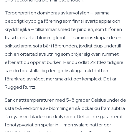
Terpenprofilen domineras av karyofyllen — samma
pepprigt kryddiga förening som finns i svartpeppar och
kryddnejlika — tillsammans med terpinolen, som tillför en
fräsch, örtartat blommig kant. Tillsammans skapar de en
skiktad arom: söta bär i förgrunden, jordigt djup undertill
och en örtartad avslutning som dröjer sig kvar i rummet
efter att du öppnat burken. Har du odlat Zkittlez tidigare
kan du föreställa dig den godisaktiga fruktdoften
förankrad av något mer smakrikt och komplext. Det är
Rugged Runtz.
Sänk natttemperaturen med 5–8 grader Celsius under de
sista två veckorna av blomningen så lockar du fram subtila
lila nyanser i bladen och kalyxerna. Det är inte garanterat —
fenotypvariation spelar in — men svalare nätter ger