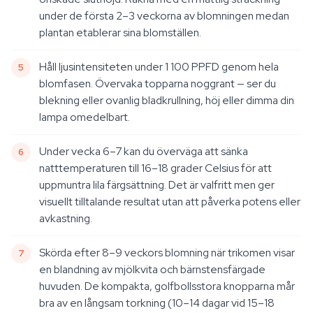
under de första 2–3 veckorna av blomningen medan
plantan etablerar sina blomställen.
Håll ljusintensiteten under 1 100 PPFD genom hela
blomfasen. Övervaka topparna noggrant — ser du
blekning eller ovanlig bladkrullning, höj eller dimma din
lampa omedelbart.
Under vecka 6–7 kan du överväga att sänka
natttemperaturen till 16–18 grader Celsius för att
uppmuntra lila färgsättning. Det är valfritt men ger
visuellt tilltalande resultat utan att påverka potens eller
avkastning.
Skörda efter 8–9 veckors blomning när trikomen visar
en blandning av mjölkvita och bärnstensfärgade
huvuden. De kompakta, golfbollsstora knopparna mår
bra av en långsam torkning (10–14 dagar vid 15–18