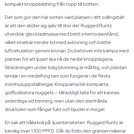
kompakt knoppbildning från topp till botten.
Det som gör den här sorten värd platsen i ditt odlingstält
är att den sköter sig själv till stor del. Rugged Runtz
utvecklar gles bladmassa med brett internodavstånd,
vilket innebär mindre tid med avlövning och bättre
luftcirkulation genom kronan. Du behöver inte kämpa med
plantan för att ljuset ska nå de nedre knopplägena.
Sträckningen under tidig blomning är måttlig, och plantan
landar i en medelhög ram som fungerar i de flesta
inomhusuppställningar. Knopparna blir kompakta,
golfbollsstora nuggets — tillräckligt täta för att kännas
ordentliga vid trimning, men utan den stenhårda
strukturen som fångar fukt och bjuder in mögel.
En sak att hålla koll på: ljusintensiteten. Rugged Runtz är
känslig över 1 100 PPFD. Går du förbi den gränsen riskerar