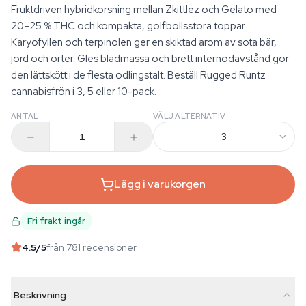
Fruktdriven hybridkorsning mellan Zkittlez och Gelato med
20–25 % THC och kompakta, golfbollsstora toppar.
Karyofyllen och terpinolen ger en skiktad arom av söta bär,
jord och örter. Gles bladmassa och brett internodavstånd gör
den lättskött i de flesta odlingstält. Beställ Rugged Runtz
cannabisfrön i 3, 5 eller 10-pack.
ANTAL
VÄLJ ALTERNATIV
3
Lägg i varukorgen
Fri frakt ingår
4.5
/5
från 781 recensioner
Beskrivning