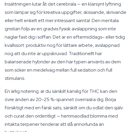
Insättningen lutar åt det cerebrala — en klarsynt lyftning
som lämpar sig för kreativa uppgifter, skissande, skrivande
eller helt enkelt ett mer intressant samtal. Den mentala
gnistan följs av en gradvis fysisk avslappning som inte
naglar fast dig i soffan. Det är en eftermiddags- eller tidig
kvällssort: produktiv nog för lättare arbete, avslappnad
nog att du inte är uppskruvad. Traditionellt har
balanserade hybrider av den här typen använts av dem
som söker en medelväg mellan full sedation och full
stimulans.
En ärlig notering: är du särskilt känslig för THC kan den
övre änden av 20–25 %-spannet överraska dig. Börja
försiktigt med en färsk sats, särskilt om du odlat den själv
och curat den ordentligt — hemmaodlad blomma med
intakta terpener tenderar att slå annorlunda än