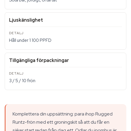
Söta bär, jordigt, örtartat
Ljuskänslighet
Håll under 1 100 PPFD
Tillgängliga förpackningar
3 / 5 / 10 frön
Komplettera din uppsättning: para ihop Rugged
Runtz-frön med ett groningskit så att du får en
säker start redan från dag ett. Odlar du inomhus är