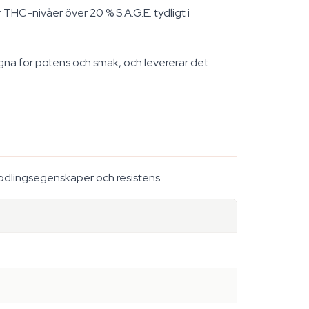
C-nivåer över 20 % S.A.G.E. tydligt i
gna för potens och smak, och levererar det
, odlingsegenskaper och resistens.