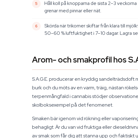
Håll koll på knopparna de sista 2–3 veckorna 
grenar med pinnar eller nät.
Skörda när trikomer skiftar från klara till m
50–60 % luftfuktighet i 7–10 dagar. Lagra sed
Arom- och smakprofil hos S.
S.A.G.E. producerar en kryddig sandelträdsdoft m
burk och du möts av en varm, träig, nästan röke
terpenmångfald i cannabis stödjer observationen
skolboksexempel på det fenomenet.
Smaken bär igenom vid rökning eller vaporisering.
behagligt. Är du van vid fruktiga eller dieseldri
av smak som får dig att stanna upp och faktisk