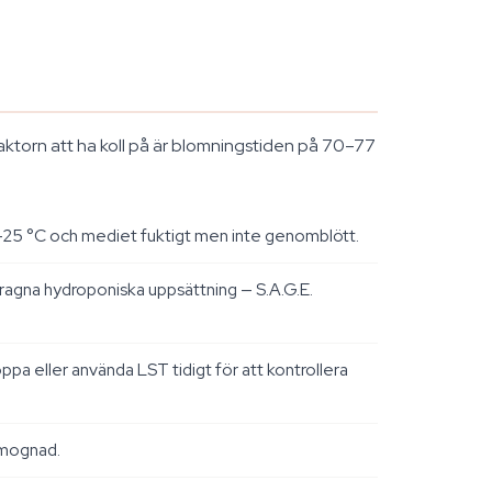
e faktorn att ha koll på är blomningstiden på 70–77
2–25 °C och mediet fuktigt men inte genomblött.
edragna hydroponiska uppsättning — S.A.G.E.
ppa eller använda LST tidigt för att kontrollera
l mognad.