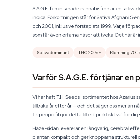
S.A.G.E. feminiserade cannabisfrön är en sati
indica. Förkortningen står för Sativa Afghani G
och 2001, inklusive förstaplats 1999. Varje förpa
som får även erfarna näsor att tveka. Det här är 
Sativadominant
THC 20 %+
Blomning 70–
Varför S.A.G.E. förtjänar en p
Vi har haft T.H. Seeds i sortimentet hos Azarius 
tillbaka år efter år — och det säger oss mer än 
terpenprofil gör detta till ett praktiskt val för d
Haze-sidan levererar en långvarig, cerebral ef
plantan kompakt och ger knopparna strukturell de