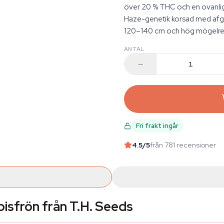
över 20 % THC och en ovanlig
Haze-genetik korsad med afgha
120–140 cm och hög mögelresis
ANTAL
Fri frakt ingår
4.5
/5
från 781 recensioner
isfrön från T.H. Seeds