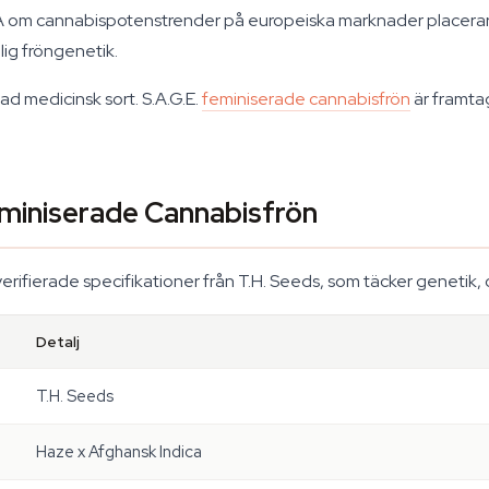
om cannabispotenstrender på europeiska marknader placerar TH
lig fröngenetik.
d medicinsk sort. S.A.G.E.
feminiserade cannabisfrön
är framta
eminiserade Cannabisfrön
verifierade specifikationer från T.H. Seeds, som täcker genetik
Detalj
T.H. Seeds
Haze x Afghansk Indica