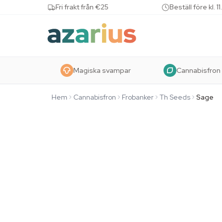
Skip to content
Fri frakt från €25
Beställ före kl.
Magiska svampar
Cannabisfron
Hem
Cannabisfron
Frobanker
Th Seeds
Sage