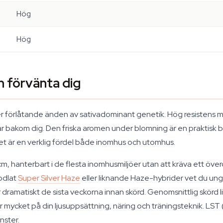
Hög
Hög
n förvänta dig
mer förlåtande änden av sativadominant genetik. Hög resistens
r bakom dig. Den friska aromen under blomning är en praktisk 
ket är en verklig fördel både inomhus och utomhus.
 cm, hanterbart i de flesta inomhusmiljöer utan att kräva ett öv
odlat
Super Silver Haze
eller liknande Haze-hybrider vet du ung
 dramatiskt de sista veckorna innan skörd. Genomsnittlig skörd l
 mycket på din ljusuppsättning, näring och träningsteknik. LST (
nster.