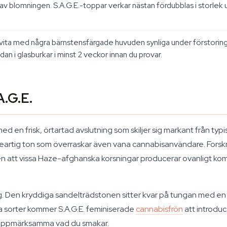
av blomningen. S.A.G.E.-toppar verkar nästan fördubblas i storlek u
jölkvita med några bärnstensfärgade huvuden synliga under förstori
an i glasburkar i minst 2 veckor innan du provar.
A.G.E.
ed en frisk, örtartad avslutning som skiljer sig markant från ty
lseartig ton som överraskar även vana cannabisanvändare. Fors
 att vissa Haze-afghanska korsningar producerar ovanligt kompl
 Den kryddiga sandelträdstonen sitter kvar på tungan med en fris
vna sorter kommer S.A.G.E. feminiserade
cannabisfrön
att introduc
t uppmärksamma vad du smakar.