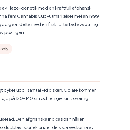
g av Haze-genetik med en kraftfull afghansk
 vinna fem Cannabis Cup-utmärkelser mellan 1999
ryddig sandeltä med en frisk, örtartad avslutning
l av poängen.
 only
igt dyker upp i samtal vid disken. Odlare kommer
r höjd på 120–140 cm och en genuint ovanlig
serad. Den afghanska indicasidan håller
ördubblas i storlek under de sista veckorna av