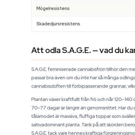
Mögelresistens
Skadedjursresistens
Att odla S.A.G.E. — vad du ka
S.A.G.E. feminiserade cannabisfrön tillhör den 
passar bra även om du inte har så många odlinga
cannabisdoften till förbipasserande grannar, vil
Plantan växer kraftfullt från frö och når 120–140
70–77 dagar är längre än genomsnittet. Har du 
tålamodet är massiva, fluffiga toppar som sväller
sativadominant planta. Tänk på att skörden beror
S.A.G.E. tack vare hennes kraftiga förgreningsmo