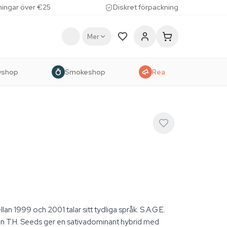
lningar över €25
Diskret förpackning
Mer
wshop
Smokeshop
Rea
n 1999 och 2001 talar sitt tydliga språk. S.A.G.E.
ån T.H. Seeds ger en sativadominant hybrid med