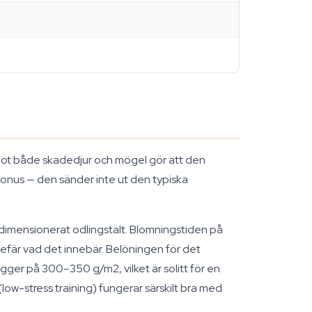
 mot både skadedjur och mögel gör att den
bonus — den sänder inte ut den typiska
erdimensionerat odlingstält. Blomningstiden på
efär vad det innebär. Belöningen för det
igger på 300–350 g/m2, vilket är solitt för en
low-stress training) fungerar särskilt bra med