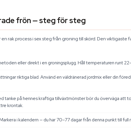
rade frön — steg för steg
 en rak process i sex steg från groning till skörd. Den viktigast
etoden eller direkt i en groningsplugg. Håll temperaturen runt 2
ttningar riktiga blad. Använd en väldränerad jordmix eller din för
Med tanke på hennes kraftiga tillväxtmönster bör du överväga att to
tre krontak.
g. Markera i kalendern — du har 70–77 dagar från denna punkt till ful