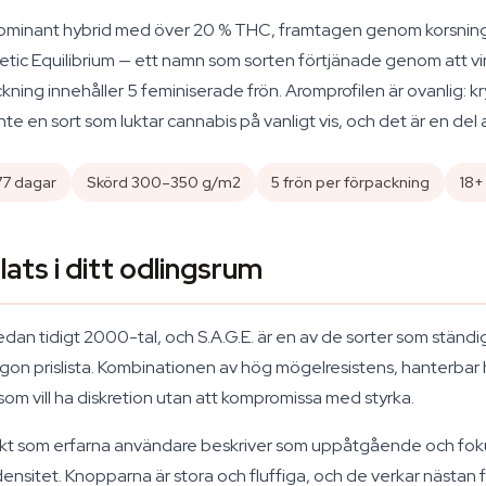
vadominant hybrid med över 20 % THC, framtagen genom korsnin
enetic Equilibrium — ett namn som sorten förtjänade genom att
ckning innehåller 5 feminiserade frön. Aromprofilen är ovanlig: k
inte en sort som luktar cannabis på vanligt vis, och det är en de
77 dagar
Skörd 300–350 g/m2
5 frön per förpackning
18+
lats i ditt odlingsrum
sedan tidigt 2000-tal, och S.A.G.E. är en av de sorter som ständ
någon prislista. Kombinationen av hög mögelresistens, hanterba
ig som vill ha diskretion utan att kompromissa med styrka.
fekt som erfarna användare beskriver som uppåtgående och foku
nsitet. Knopparna är stora och fluffiga, och de verkar nästan f