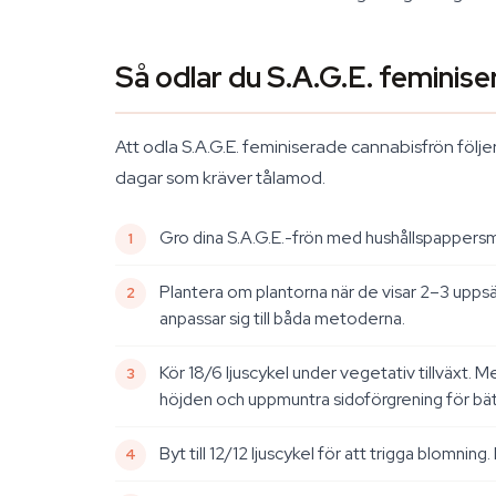
Så odlar du S.A.G.E. feminise
Att odla S.A.G.E. feminiserade cannabisfrön följer
dagar som kräver tålamod.
Gro dina S.A.G.E.-frön med hushållspappersm
Plantera om plantorna när de visar 2–3 uppsä
anpassar sig till båda metoderna.
Kör 18/6 ljuscykel under vegetativ tillväxt. 
höjden och uppmuntra sidoförgrening för bät
Byt till 12/12 ljuscykel för att trigga blomnin