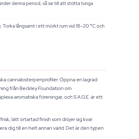
nder denna period, så se till att stötta tunga
ng. Torka långsamt i ett mörkt rum vid 18–20 °C och
piska cannabisterpenprofiler. Öppna en lagrad
kning från Beckley Foundation om
exa aromatiska föreningar, och S.A.G.E. är ett
k, lätt örtartad finish som dröjer sig kvar
era dig till en helt annan värld. Det är den typen