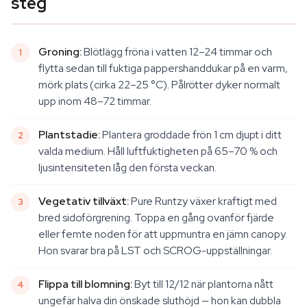
steg
Groning:
Blötlägg fröna i vatten 12–24 timmar och
flytta sedan till fuktiga pappershanddukar på en varm,
mörk plats (cirka 22–25 °C). Pålrötter dyker normalt
upp inom 48–72 timmar.
Plantstadie:
Plantera groddade frön 1 cm djupt i ditt
valda medium. Håll luftfuktigheten på 65–70 % och
ljusintensiteten låg den första veckan.
Vegetativ tillväxt:
Pure Runtzy växer kraftigt med
bred sidoförgrening. Toppa en gång ovanför fjärde
eller femte noden för att uppmuntra en jämn canopy.
Hon svarar bra på LST och SCROG-uppställningar.
Flippa till blomning:
Byt till 12/12 när plantorna nått
ungefär halva din önskade sluthöjd — hon kan dubbla