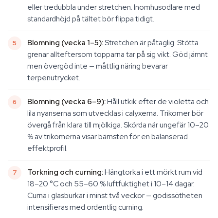
eller tredubbla under stretchen. Inomhusodlare med
standardhöjd på tältet bör flippa tidigt.
Blomning (vecka 1–5):
Stretchen är påtaglig. Stötta
grenar allteftersom topparna tar på sig vikt. Göd jämnt
men övergöd inte — måttlig näring bevarar
terpenutrycket.
Blomning (vecka 6–9):
Håll utkik efter de violetta och
lila nyanserna som utvecklas i calyxerna. Trikomer bör
övergå från klara till mjölkiga. Skörda när ungefär 10–20
% av trikomerna visar bärnsten för en balanserad
effektprofil.
Torkning och curning:
Hängtorka i ett mörkt rum vid
18–20 °C och 55–60 % luftfuktighet i 10–14 dagar.
Curna i glasburkar i minst två veckor — godissötheten
intensifieras med ordentlig curning.