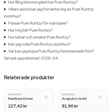
Hur lång blomningstid har Pure Runtzy?
Vilken skörd kan jag förvänta mig av Pure Runtzy
inomhus?
Passar Pure Runtzy för nybörjare?
Hur hög blir Pure Runtzy?
Hur luktar och smakar Pure Runtzy?
Kan jag odla Pure Runtzy utomhus?
Var kan jag köpa Pure Runtzy feminiserade frön?
Senast uppdaterad: 2026-04
Relaterade produkter
AZARIUS
AZARIUS
Rainbow Driver
Acapulco Gold
227,42 kr
91,90 kr