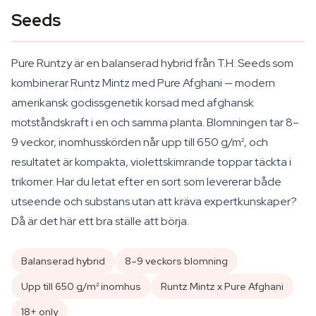
Seeds
Pure Runtzy är en balanserad hybrid från T.H. Seeds som
kombinerar Runtz Mintz med Pure Afghani — modern
amerikansk godissgenetik korsad med afghansk
motståndskraft i en och samma planta. Blomningen tar 8–
9 veckor, inomhusskörden når upp till 650 g/m², och
resultatet är kompakta, violettskimrande toppar täckta i
trikomer. Har du letat efter en sort som levererar både
utseende och substans utan att kräva expertkunskaper?
Då är det här ett bra ställe att börja.
Balanserad hybrid
8–9 veckors blomning
Upp till 650 g/m² inomhus
Runtz Mintz x Pure Afghani
18+ only