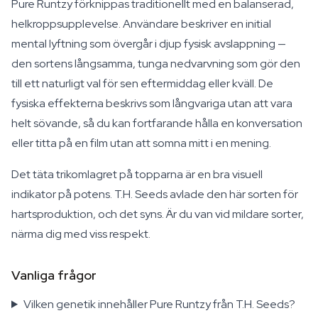
Pure Runtzy förknippas traditionellt med en balanserad,
helkroppsupplevelse. Användare beskriver en initial
mental lyftning som övergår i djup fysisk avslappning —
den sortens långsamma, tunga nedvarvning som gör den
till ett naturligt val för sen eftermiddag eller kväll. De
fysiska effekterna beskrivs som långvariga utan att vara
helt sövande, så du kan fortfarande hålla en konversation
eller titta på en film utan att somna mitt i en mening.
Det täta trikomlagret på topparna är en bra visuell
indikator på potens. T.H. Seeds avlade den här sorten för
hartsproduktion, och det syns. Är du van vid mildare sorter,
närma dig med viss respekt.
Vanliga frågor
Vilken genetik innehåller Pure Runtzy från T.H. Seeds?