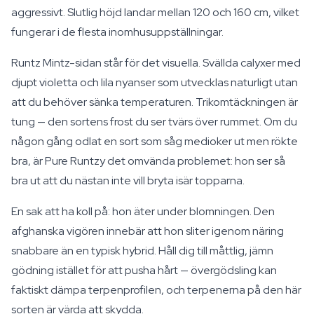
aggressivt. Slutlig höjd landar mellan 120 och 160 cm, vilket
fungerar i de flesta inomhusuppställningar.
Runtz Mintz-sidan står för det visuella. Svällda calyxer med
djupt violetta och lila nyanser som utvecklas naturligt utan
att du behöver sänka temperaturen. Trikomtäckningen är
tung — den sortens frost du ser tvärs över rummet. Om du
någon gång odlat en sort som såg medioker ut men rökte
bra, är Pure Runtzy det omvända problemet: hon ser så
bra ut att du nästan inte vill bryta isär topparna.
En sak att ha koll på: hon äter under blomningen. Den
afghanska vigören innebär att hon sliter igenom näring
snabbare än en typisk hybrid. Håll dig till måttlig, jämn
gödning istället för att pusha hårt — övergödsling kan
faktiskt dämpa terpenprofilen, och terpenerna på den här
sorten är värda att skydda.