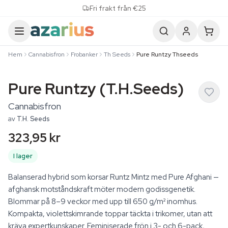
Skip to content
Fri frakt från €25
Hem
Cannabisfron
Frobanker
Th Seeds
Pure Runtzy Thseeds
Pure Runtzy (T.H.Seeds)
Cannabisfron
av
T.H. Seeds
323,95 kr
I lager
Balanserad hybrid som korsar Runtz Mintz med Pure Afghani —
afghansk motståndskraft möter modern godissgenetik.
Blommar på 8–9 veckor med upp till 650 g/m² inomhus.
Kompakta, violettskimrande toppar täckta i trikomer, utan att
kräva expertkunskaper. Feminiserade frön i 3- och 6-pack,