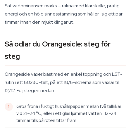
Sativadominansen märks — räkna med klar skalle, pratig
energi och en höjd sinnesstämning som håller i sig ett par
timmar innan den mjukt klingar ut.
Så odlar du Orangesicle: steg för
steg
Orangesicle växer bäst med en enkel toppning och LST-
rutin i ett 80x80-tält, på ett 18/6-schema som växlar till
12/12. Följ stegen nedan.
Groa fröna i fuktigt hushållspapper mellan två tallrikar
vid 21–24 °C, eller i ett glas ljummet vatten i 12–24
timmar tills pålroten tittar fram.