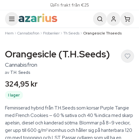
Skip to content
Fri frakt från €25
Hem
Cannabisfron
Frobanker
Th Seeds
Orangesicle Thseeds
Orangesicle (T.H.Seeds)
Cannabisfron
av
T.H. Seeds
324,95 kr
I lager
Feminiserad hybrid från T.H.Seeds som korsar Purple Tangie
med French Cookies — 60 % sativa och 40 % indica med skarp
apelsin, diesel och kanderad sötma. Blommar på 8–9 veckor,
ger upp till 600 g/m² inomhus och håller sig på hanterbara 120
cm med toppning och LST. Passar odlaren som vill ha en