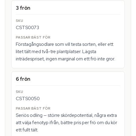
3 frön
CSTS0073
Förstagångsodlare som vill testa sorten, eller ett
litet tält med två-tre plantplatser. Lägsta
inträdespriset, ingen marginal om ett frö inte gror.
6 frön
CSTS0050
Seriös odling — större skördepotential, några extra
att välja fenotyp ifrån, bättre pris per frö om du kör
ett fullt tält.