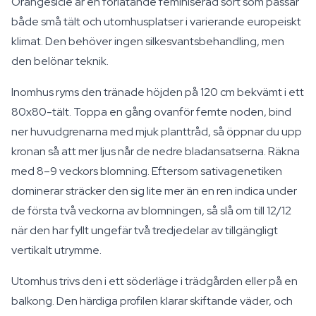
Orangesicle är en förlåtande feminiserad sort som passar
både små tält och utomhusplatser i varierande europeiskt
klimat. Den behöver ingen silkesvantsbehandling, men
den belönar teknik.
Inomhus ryms den tränade höjden på 120 cm bekvämt i ett
80x80-tält. Toppa en gång ovanför femte noden, bind
ner huvudgrenarna med mjuk planttråd, så öppnar du upp
kronan så att mer ljus når de nedre bladansatserna. Räkna
med 8–9 veckors blomning. Eftersom sativagenetiken
dominerar sträcker den sig lite mer än en ren indica under
de första två veckorna av blomningen, så slå om till 12/12
när den har fyllt ungefär två tredjedelar av tillgängligt
vertikalt utrymme.
Utomhus trivs den i ett söderläge i trädgården eller på en
balkong. Den härdiga profilen klarar skiftande väder, och