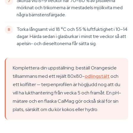
Skörda vid 8–9 veckor när 70–80 % av pistillerna
mörknat och trikomerna är mestadels mjölkvita med
några bärnstensfärgade.
Torka långsamt vid 18 °C och 55 % luftfuktighet i 10–14
dagar. Härda sedan i glasburkar i minst tre veckor så att
apelsin- och dieseltonerna får sätta sig.
Komplettera din uppställning: beställ Orangesicle
tillsammans med ett rejält 80x80-
odlingstält
och
ett kolfilter — terpenprofilen är högljudd nog att du
vill ha lukthantering från vecka 5 och framåt. En pH-
mätare och en flaska CalMag gör också skäl för sin
plats, särskilt om du kör kokos eller hydro.