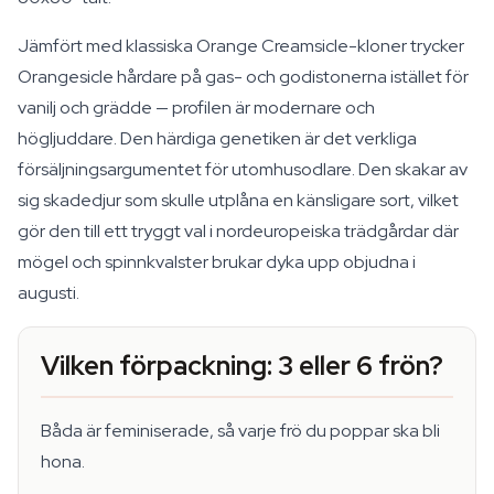
Jämfört med klassiska Orange Creamsicle-kloner trycker
Orangesicle hårdare på gas- och godistonerna istället för
vanilj och grädde — profilen är modernare och
högljuddare. Den härdiga genetiken är det verkliga
försäljningsargumentet för utomhusodlare. Den skakar av
sig skadedjur som skulle utplåna en känsligare sort, vilket
gör den till ett tryggt val i nordeuropeiska trädgårdar där
mögel och spinnkvalster brukar dyka upp objudna i
augusti.
Vilken förpackning: 3 eller 6 frön?
Båda är feminiserade, så varje frö du poppar ska bli
hona.