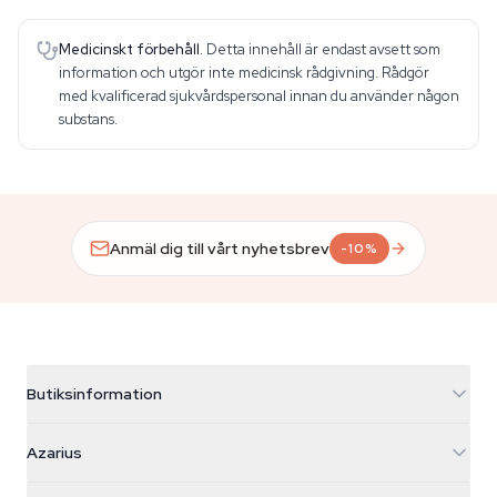
Medicinskt förbehåll.
Detta innehåll är endast avsett som
information och utgör inte medicinsk rådgivning. Rådgör
med kvalificerad sjukvårdspersonal innan du använder någon
substans.
Anmäl dig till vårt nyhetsbrev
-10%
Butiksinformation
Azarius
Azarius
Galvaniweg 11
5482 TN Schijndel
Cannabisfrön