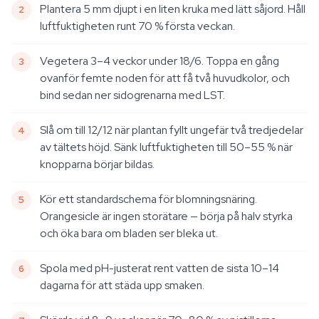
Plantera 5 mm djupt i en liten kruka med lätt såjord. Håll
luftfuktigheten runt 70 % första veckan.
Vegetera 3–4 veckor under 18/6. Toppa en gång
ovanför femte noden för att få två huvudkolor, och
bind sedan ner sidogrenarna med LST.
Slå om till 12/12 när plantan fyllt ungefär två tredjedelar
av tältets höjd. Sänk luftfuktigheten till 50–55 % när
knopparna börjar bildas.
Kör ett standardschema för blomningsnäring.
Orangesicle är ingen storätare — börja på halv styrka
och öka bara om bladen ser bleka ut.
Spola med pH-justerat rent vatten de sista 10–14
dagarna för att städa upp smaken.