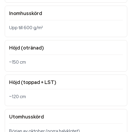
Inomhusskörd
Upp till 600 g/m²
Höjd (otränad)
~150 cm
Höjd (toppad + LST)
~120 cm
Utomhusskörd
Början av oktober (norra halvklotet)