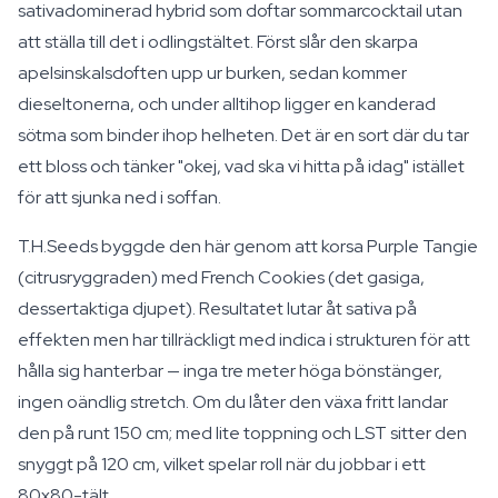
sativadominerad hybrid som doftar sommarcocktail utan
att ställa till det i odlingstältet. Först slår den skarpa
apelsinskalsdoften upp ur burken, sedan kommer
dieseltonerna, och under alltihop ligger en kanderad
sötma som binder ihop helheten. Det är en sort där du tar
ett bloss och tänker "okej, vad ska vi hitta på idag" istället
för att sjunka ned i soffan.
T.H.Seeds byggde den här genom att korsa Purple Tangie
(citrusryggraden) med French Cookies (det gasiga,
dessertaktiga djupet). Resultatet lutar åt sativa på
effekten men har tillräckligt med indica i strukturen för att
hålla sig hanterbar — inga tre meter höga bönstänger,
ingen oändlig stretch. Om du låter den växa fritt landar
den på runt 150 cm; med lite toppning och LST sitter den
snyggt på 120 cm, vilket spelar roll när du jobbar i ett
80x80-tält.