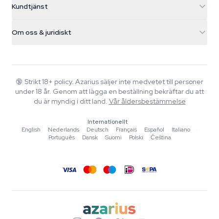
Kundtjänst
Nederland
Magiska svampar
Fraktinfo
support@azarius.com
Smokeshop
Om oss & juridiskt
+31(0)204897914
Returpolicy
Smartshop
Om Azarius
Kvalitetsgaranti
Herbshop
Wiki
Kontakta oss
Growshop
Blog
🔞
Strikt 18+ policy. Azarius säljer inte medvetet till personer
Vanliga frågor
under 18 år. Genom att lägga en beställning bekräftar du att
Skribenter
Integritetspolicy
du är myndig i ditt land.
Vår åldersbestämmelse
Redaktionella standarder
Internationellt
Verktyg & Kalkylatorer
English
·
Nederlands
·
Deutsch
·
Français
·
Español
·
Italiano
·
Português
·
Dansk
·
Suomi
·
Polski
·
Čeština
Erbjudanden
Sajtkarta