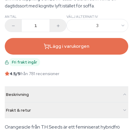
dagtidssort med kognitiv lyft istället för soffa.
ANTAL
VÄLJ ALTERNATIV
3
Lägg i varukorgen
Fri frakt ingår
4.5
/5
från 781 recensioner
Beskrivning
Frakt & retur
Orangesicle från T.H.Seeds är ett feminiserat hybridfrö