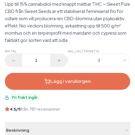
Upp till 15% cannabidiol med knappt mätbar THC — Sweet Pure
CBD från Sweet Seeds är ett stabiliserat feminiserat frö för
odlare som vill producera ren CBD-blomma utan psykoaktiv
effekt. Nio veckors blomning, avkastning upp till 500 g/m²
inomhus och en terpenprofil med mandarin och cypress som
faktiskt gör sorten värd att odla.
ANTAL
VÄLJ ALTERNATIV
3
Lägg i varukorgen
Fri frakt ingår
4.5
/5
från 781 recensioner
Beskrivning