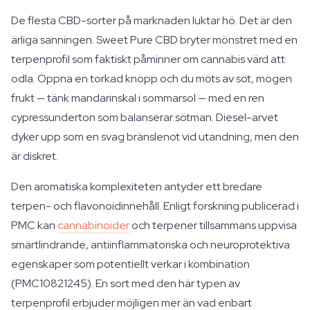
De flesta CBD-sorter på marknaden luktar hö. Det är den
ärliga sanningen. Sweet Pure CBD bryter mönstret med en
terpenprofil som faktiskt påminner om cannabis värd att
odla. Öppna en torkad knopp och du möts av söt, mogen
frukt — tänk mandarinskal i sommarsol — med en ren
cypressunderton som balanserar sötman. Diesel-arvet
dyker upp som en svag bränslenot vid utandning, men den
är diskret.
Den aromatiska komplexiteten antyder ett bredare
terpen- och flavonoidinnehåll. Enligt forskning publicerad i
PMC kan
cannabinoider
och terpener tillsammans uppvisa
smärtlindrande, antiinflammatoriska och neuroprotektiva
egenskaper som potentiellt verkar i kombination
(PMC10821245). En sort med den här typen av
terpenprofil erbjuder möjligen mer än vad enbart