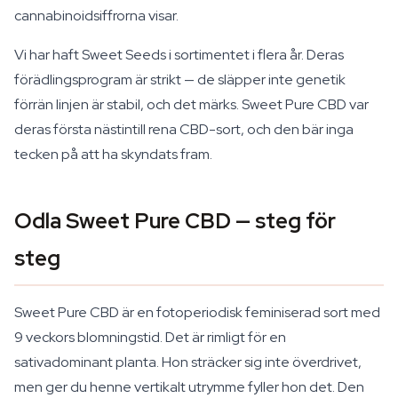
cannabinoidsiffrorna visar.
Vi har haft Sweet Seeds i sortimentet i flera år. Deras
förädlingsprogram är strikt — de släpper inte genetik
förrän linjen är stabil, och det märks. Sweet Pure CBD var
deras första nästintill rena CBD-sort, och den bär inga
tecken på att ha skyndats fram.
Odla Sweet Pure CBD — steg för
steg
Sweet Pure CBD är en fotoperiodisk feminiserad sort med
9 veckors blomningstid. Det är rimligt för en
sativadominant planta. Hon sträcker sig inte överdrivet,
men ger du henne vertikalt utrymme fyller hon det. Den