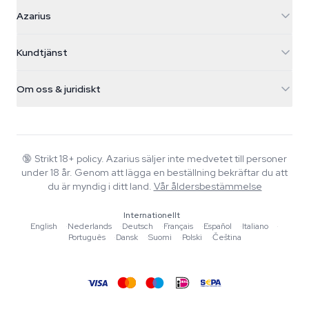
Azarius
Azarius
Galvaniweg 11
5482 TN Schijndel
Cannabisfrön
Kundtjänst
Nederland
Magiska svampar
Fraktinfo
support@azarius.com
Smokeshop
Om oss & juridiskt
+31(0)204897914
Returpolicy
Smartshop
Om Azarius
Kvalitetsgaranti
Herbshop
Wiki
Kontakta oss
Growshop
Blog
🔞
Strikt 18+ policy. Azarius säljer inte medvetet till personer
Vanliga frågor
under 18 år. Genom att lägga en beställning bekräftar du att
Skribenter
Integritetspolicy
du är myndig i ditt land.
Vår åldersbestämmelse
Redaktionella standarder
Internationellt
Verktyg & Kalkylatorer
English
·
Nederlands
·
Deutsch
·
Français
·
Español
·
Italiano
·
Português
·
Dansk
·
Suomi
·
Polski
·
Čeština
Erbjudanden
Sajtkarta