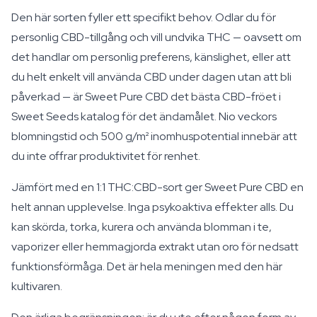
Den här sorten fyller ett specifikt behov. Odlar du för
personlig CBD-tillgång och vill undvika THC — oavsett om
det handlar om personlig preferens, känslighet, eller att
du helt enkelt vill använda CBD under dagen utan att bli
påverkad — är Sweet Pure CBD det bästa CBD-fröet i
Sweet Seeds katalog för det ändamålet. Nio veckors
blomningstid och 500 g/m² inomhuspotential innebär att
du inte offrar produktivitet för renhet.
Jämfört med en 1:1 THC:CBD-sort ger Sweet Pure CBD en
helt annan upplevelse. Inga psykoaktiva effekter alls. Du
kan skörda, torka, kurera och använda blomman i te,
vaporizer eller hemmagjorda extrakt utan oro för nedsatt
funktionsförmåga. Det är hela meningen med den här
kultivaren.