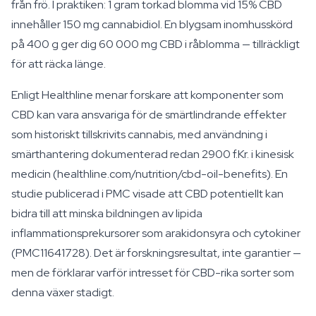
från frö. I praktiken: 1 gram torkad blomma vid 15% CBD
innehåller 150 mg cannabidiol. En blygsam inomhusskörd
på 400 g ger dig 60 000 mg CBD i råblomma — tillräckligt
för att räcka länge.
Enligt Healthline menar forskare att komponenter som
CBD kan vara ansvariga för de smärtlindrande effekter
som historiskt tillskrivits cannabis, med användning i
smärthantering dokumenterad redan 2900 f.Kr. i kinesisk
medicin (healthline.com/nutrition/cbd-oil-benefits). En
studie publicerad i PMC visade att CBD potentiellt kan
bidra till att minska bildningen av lipida
inflammationsprekursorer som arakidonsyra och cytokiner
(PMC11641728). Det är forskningsresultat, inte garantier —
men de förklarar varför intresset för CBD-rika sorter som
denna växer stadigt.