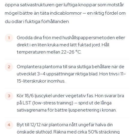
öppna sativastrukturen ger luftiga knoppar som motstår
mögel bättre än täta indicablommor — en riktig fördel om
du odlar i fuktiga förhållanden.
Grodda dina frön med hushållspappersmetoden eller
direkt i en liten kruka med lätt fuktad jord. Håll
temperaturen mellan 22–26 °C.
Omplantera plantorna till sina slutliga behållare när de
utvecklat 3–4 uppsättningar riktiga blad. Hon trivs i 11–
15-literskrukor inomhus.
Kör 18/6 ljuscykel under vegetativ fas. Hon svarar bra
på LST (low-stress training) — sprid ut de långa
sativagrenarna för bättre ljuspenetrering i kronan.
Byt till 12/12 när plantorna nått ungefär halva din
önskade sluthöjd. Räkna med cirka 50% sträckning