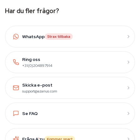
Har du fler frågor?
WhatsApp
Strax tillbaka
Ring oss
+31(0)204897914
Skicka e-post
support@azarius.com
Se FAQ
Fråga A
i
zu
Kommer snart