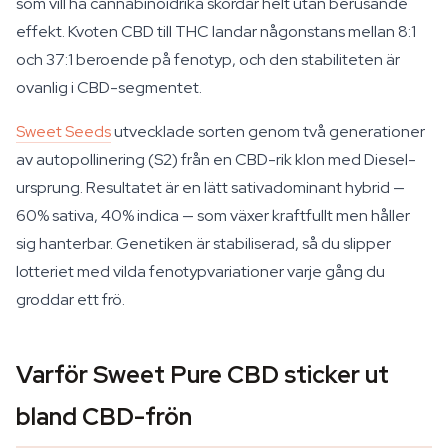
som vill ha cannabinoidrika skördar helt utan berusande
effekt. Kvoten CBD till THC landar någonstans mellan 8:1
och 37:1 beroende på fenotyp, och den stabiliteten är
ovanlig i CBD-segmentet.
Sweet Seeds
utvecklade sorten genom två generationer
av autopollinering (S2) från en CBD-rik klon med Diesel-
ursprung. Resultatet är en lätt sativadominant hybrid —
60% sativa, 40% indica — som växer kraftfullt men håller
sig hanterbar. Genetiken är stabiliserad, så du slipper
lotteriet med vilda fenotypvariationer varje gång du
groddar ett frö.
Varför Sweet Pure CBD sticker ut
bland CBD-frön