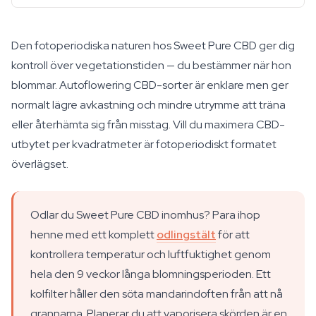
Den fotoperiodiska naturen hos Sweet Pure CBD ger dig
kontroll över vegetationstiden — du bestämmer när hon
blommar. Autoflowering CBD-sorter är enklare men ger
normalt lägre avkastning och mindre utrymme att träna
eller återhämta sig från misstag. Vill du maximera CBD-
utbytet per kvadratmeter är fotoperiodiskt formatet
överlägset.
Odlar du Sweet Pure CBD inomhus? Para ihop
henne med ett komplett
odlingstält
för att
kontrollera temperatur och luftfuktighet genom
hela den 9 veckor långa blomningsperioden. Ett
kolfilter håller den söta mandarindoften från att nå
grannarna. Planerar du att vaporisera skörden är en