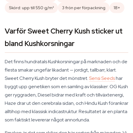
Skörd: upp till 550 g/m²
3 frön per förpackning
18+
Varför Sweet Cherry Kush sticker ut
bland Kushkorsningar
Det finns hundratals Kushkorsningar på marknaden och de
flesta smakar ungefär likadant — jordigt, tallbarr, klart.
Sweet Cherry Kush bryter det mönstret.
Sensi Seeds
har
byggt upp genetiken som en samling av klassiker: OG Kush
ger ryggraden, Diesel bidrar med kraft och tillväxtenergi,
Haze drar ut den cerebrala sidan, och Hindu Kush förankrar
alltihop med klassisk indicastruktur. Resultatet är en planta
som faktiskt levererar något annorlunda.
Smaken är det som skiljer den här sorten från mängden. Vi