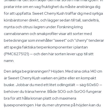
pratar inte om en vag fruktighet du måste anstränga dig
för att uppfatta. Sweet Cherry Kush träffar dig med syrliga
körsbärstoner direkt, och lägger sedan till tall, sandelträ,
mynta och citrus i lagren under. Forskning kring
cannabisnamn och smakprofiler visar att sorter med
beteckningar som innehåller "sweet" och "cherry" tenderar
att spegla faktiska terpenkomponenter i plantan
(PMC6275121) — och den här sorten lever upp till sitt
namn.
Den ärliga begränsningen? Höjden. Med sina cirka 140 cm
är Sweet Cherry Kush varken en jätte eller en kompakt
buske. Jobbar du med ett litet odlingstält — säg 60x60 —
behöver du träna henne. Både SOG och ScrOG fungerar
bra för att hålla kronan platt och maximera
ljusexponeringen. Har du mer utrymme på höjden kan du