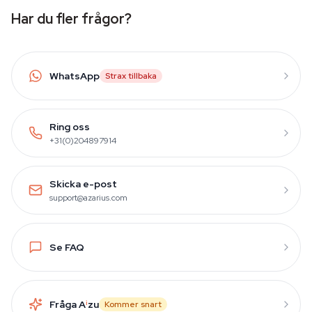
Har du fler frågor?
WhatsApp
Strax tillbaka
Ring oss
+31(0)204897914
Skicka e-post
support@azarius.com
Se FAQ
Fråga A
i
zu
Kommer snart