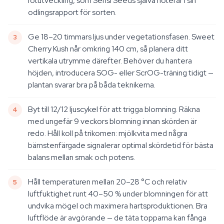
rotutveckling, som Sensi Seeds själva noterar i sin
odlingsrapport för sorten.
Ge 18–20 timmars ljus under vegetationsfasen. Sweet
Cherry Kush når omkring 140 cm, så planera ditt
vertikala utrymme därefter. Behöver du hantera
höjden, introducera SOG- eller ScrOG-träning tidigt —
plantan svarar bra på båda teknikerna.
Byt till 12/12 ljuscykel för att trigga blomning. Räkna
med ungefär 9 veckors blomning innan skörden är
redo. Håll koll på trikomen: mjölkvita med några
bärnstenfärgade signalerar optimal skördetid för bästa
balans mellan smak och potens.
Håll temperaturen mellan 20–28 °C och relativ
luftfuktighet runt 40–50 % under blomningen för att
undvika mögel och maximera hartsproduktionen. Bra
luftflöde är avgörande — de täta topparna kan fånga