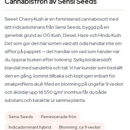
Cannabisfrön av Sensi Seeds
Sweet Cherry Kush är en feminiserad cannabissort med
lätt indicadominans från Sensi Seeds, byggd på en
genetisk grund av OG Kush, Diesel, Haze och Hindu Kush.
Det som gör den här sorten värd att odla handlar inte om
siffror på pappret — det handlar om vad som händer när
du öppnar burken efter torkning. Syrlig körsbärsdoft
blandat med sandelträ och tall. Vi har kunder som beställt
den en gång, kommit tillbaka och köpt igen enbart för
smakprofilens skull. Med en blomning på ungefär 9 veckor
och skördar upp till 550 g/m² inomhus får du både
substans och karaktär ur samma planta.
Sensi Seeds
Feminiserade frön
Indicadominant hybrid
Blomning: ca 9 veckor