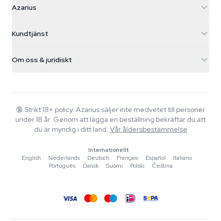
Azarius
Galvaniweg 11
5482 TN Schijndel
Cannabisfrön
Kundtjänst
Nederland
Magiska svampar
Fraktinfo
support@azarius.com
Smokeshop
Om oss & juridiskt
+31(0)204897914
Returpolicy
Smartshop
Om Azarius
Kvalitetsgaranti
Herbshop
Wiki
Kontakta oss
Growshop
Blog
🔞
Strikt 18+ policy. Azarius säljer inte medvetet till personer
Vanliga frågor
under 18 år. Genom att lägga en beställning bekräftar du att
Musik
Integritetspolicy
du är myndig i ditt land.
Vår åldersbestämmelse
Skribenter
Internationellt
Redaktionella standarder
English
·
Nederlands
·
Deutsch
·
Français
·
Español
·
Italiano
·
Português
·
Dansk
·
Suomi
·
Polski
·
Čeština
Verktyg & Kalkylatorer
Erbjudanden
Sajtkarta