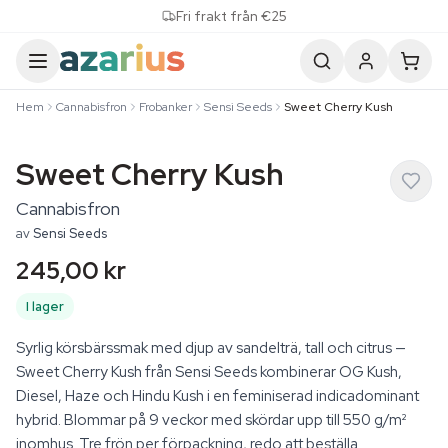
Skip to content
Fri frakt från €25
Hem
Cannabisfron
Frobanker
Sensi Seeds
Sweet Cherry Kush
Sweet Cherry Kush
Cannabisfron
av
Sensi Seeds
245,00 kr
I lager
Syrlig körsbärssmak med djup av sandelträ, tall och citrus —
Sweet Cherry Kush från Sensi Seeds kombinerar OG Kush,
Diesel, Haze och Hindu Kush i en feminiserad indicadominant
hybrid. Blommar på 9 veckor med skördar upp till 550 g/m²
inomhus. Tre frön per förpackning, redo att beställa.