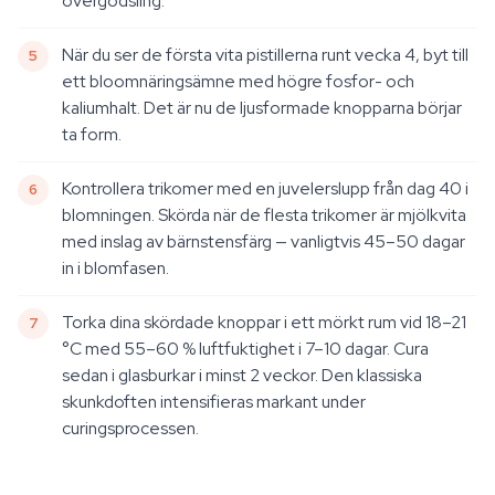
övergödsling.
När du ser de första vita pistillerna runt vecka 4, byt till
ett bloomnäringsämne med högre fosfor- och
kaliumhalt. Det är nu de ljusformade knopparna börjar
ta form.
Kontrollera trikomer med en juvelerslupp från dag 40 i
blomningen. Skörda när de flesta trikomer är mjölkvita
med inslag av bärnstensfärg — vanligtvis 45–50 dagar
in i blomfasen.
Torka dina skördade knoppar i ett mörkt rum vid 18–21
°C med 55–60 % luftfuktighet i 7–10 dagar. Cura
sedan i glasburkar i minst 2 veckor. Den klassiska
skunkdoften intensifieras markant under
curingsprocessen.