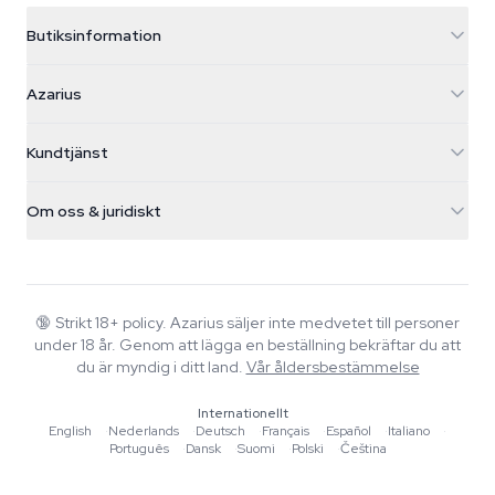
Butiksinformation
Azarius
Azarius
Galvaniweg 11
5482 TN Schijndel
Cannabisfrön
Kundtjänst
Nederland
Magiska svampar
Fraktinfo
support@azarius.com
Smokeshop
Om oss & juridiskt
+31(0)204897914
Returpolicy
Smartshop
Om Azarius
Kvalitetsgaranti
Herbshop
Wiki
Kontakta oss
Growshop
Blog
🔞
Strikt 18+ policy. Azarius säljer inte medvetet till personer
Vanliga frågor
under 18 år. Genom att lägga en beställning bekräftar du att
Musik
Integritetspolicy
du är myndig i ditt land.
Vår åldersbestämmelse
Skribenter
Internationellt
Redaktionella standarder
English
·
Nederlands
·
Deutsch
·
Français
·
Español
·
Italiano
·
Português
·
Dansk
·
Suomi
·
Polski
·
Čeština
Verktyg & Kalkylatorer
Erbjudanden