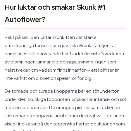
Hur luktar och smakar Skunk #1
Autoflower?
Rakt på sak: den luktar skunk. Den där starka,
omisskännliga funken som gav hela Skunk-familjen sitt
namn finns fullt närvarande här. Under de sista 3 veckorna
av blomningen lämnar ditt odlingsutrymme ingen som
helst tvekan om vad som finns innanför — ett kolfilter är
inte valfritt om diskretion spelar roll för dig.
De torkade och curade knopparna bär en söt underton
under den skunkiga toppnoten. Smaken är intensiv och söt
med en jordnära bas. De orangea pistiller som täcker de
ljusformade knopparna är inte bara dekorativa — de är en
visuell indikator på den terpenrika hartsproduktionen som