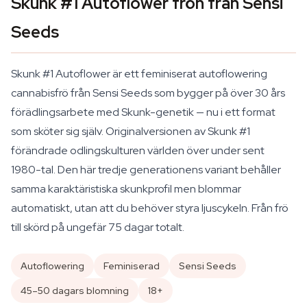
Skunk #1 Autoflower frön från Sensi
Seeds
Skunk #1 Autoflower är ett feminiserat autoflowering
cannabisfrö från Sensi Seeds som bygger på över 30 års
förädlingsarbete med Skunk-genetik — nu i ett format
som sköter sig själv. Originalversionen av Skunk #1
förändrade odlingskulturen världen över under sent
1980-tal. Den här tredje generationens variant behåller
samma karaktäristiska skunkprofil men blommar
automatiskt, utan att du behöver styra ljuscykeln. Från frö
till skörd på ungefär 75 dagar totalt.
Autoflowering
Feminiserad
Sensi Seeds
45–50 dagars blomning
18+