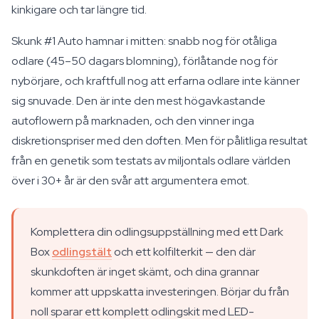
kinkigare och tar längre tid.
Skunk #1 Auto hamnar i mitten: snabb nog för otåliga
odlare (45–50 dagars blomning), förlåtande nog för
nybörjare, och kraftfull nog att erfarna odlare inte känner
sig snuvade. Den är inte den mest högavkastande
autoflowern på marknaden, och den vinner inga
diskretionspriser med den doften. Men för pålitliga resultat
från en genetik som testats av miljontals odlare världen
över i 30+ år är den svår att argumentera emot.
Komplettera din odlingsuppställning med ett Dark
Box
odlingstält
och ett kolfilterkit — den där
skunkdoften är inget skämt, och dina grannar
kommer att uppskatta investeringen. Börjar du från
noll sparar ett komplett odlingskit med LED-