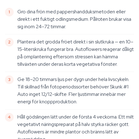
Gro dina frön med pappershandduksmetoden eller
direkt i ett fuktigt odlingsmedium. Pålroten brukar visa
sig inom 24–72 timmar.
Plantera det grodda fröet direkt i sin slutkruka — en 10–
15-literskruka fungerar bra. Autoflowers reagerar dåligt
på omplantering eftersom stressen kan hämma
tillväxten under deras korta vegetativa fönster.
Ge 18–20 timmars ljus per dygn under hela livscykeln.
Till skillnad från fotoperiodssorter behöver Skunk #1
Auto inget 12/12-skifte. Fler ljustimmar innebär mer
energi för knoppproduktion.
Håll gödslingen lätt under de första 4 veckorna. Ett milt
vegetativt näringspreparat på halv styrka räcker gott.
Autoflowers är mindre plantor och bränns lätt av