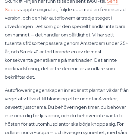
Skunk #1-linjen har funnits sedan sent 1980-tal.
Sensi
Seeds
släppte originalet, följde upp med en feminiserad
version, och den här autoflowern är tredje steget i
utvecklingen. Det som gör den speciell handlar inte bara
om namnet — det handlar om pålitlighet. Vi har sett
tusentals frösorter passera genom Amsterdam under 25+
år, och Skunk #1 är fortfarande en av de mest
konsekventa genetikerna på marknaden. Det är inte
marknadsföring, det är tre decennier av odlare som
bekräftar det.
Autofloweringegenskapen innebär att plantan växlar från
vegetativ tillväxt till blomning efter ungefär 4 veckor,
oavsett ljusschema. Du behöver ingen timer, du behöver
inte oroa dig för ljusläckor, och du behöver inte vänta till
hösten för att utomhusplantor ska börja knoppa sig. För
odlare i norra Europa — och Sverige i synnerhet, med våra