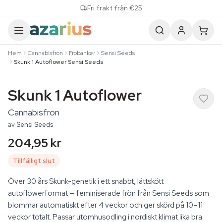
Skip to content
Fri frakt från €25
Hem
Cannabisfron
Frobanker
Sensi Seeds
Skunk 1 Autoflower Sensi Seeds
Skunk 1 Autoflower
Cannabisfron
av
Sensi Seeds
204,95 kr
Tillfälligt slut
Över 30 års Skunk-genetik i ett snabbt, lättskött
autoflowerformat — feminiserade frön från Sensi Seeds som
blommar automatiskt efter 4 veckor och ger skörd på 10–11
veckor totalt. Passar utomhusodling i nordiskt klimat lika bra