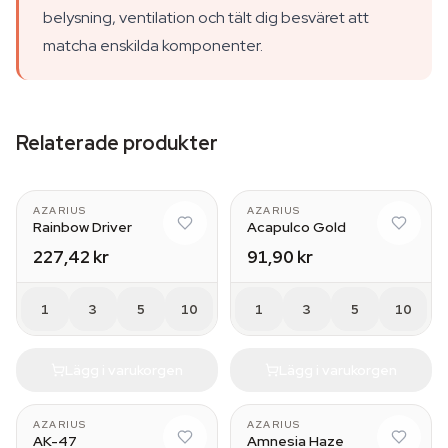
belysning, ventilation och tält dig besväret att
matcha enskilda komponenter.
Relaterade produkter
AZARIUS
AZARIUS
Rainbow Driver
Acapulco Gold
227,42 kr
91,90 kr
1
3
5
10
1
3
5
10
Lägg i varukorgen
Lägg i varukorgen
AZARIUS
AZARIUS
AK-47
Amnesia Haze