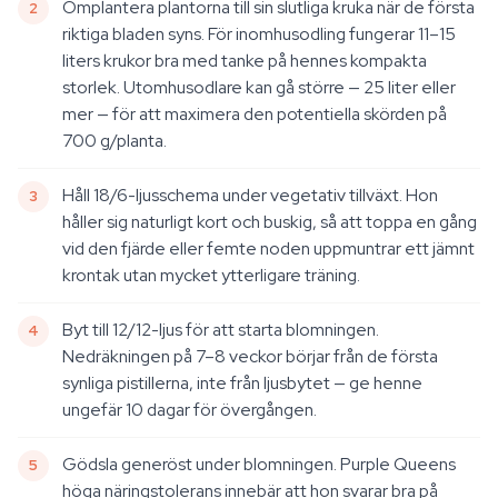
Omplantera plantorna till sin slutliga kruka när de första
riktiga bladen syns. För inomhusodling fungerar 11–15
liters krukor bra med tanke på hennes kompakta
storlek. Utomhusodlare kan gå större — 25 liter eller
mer — för att maximera den potentiella skörden på
700 g/planta.
Håll 18/6-ljusschema under vegetativ tillväxt. Hon
håller sig naturligt kort och buskig, så att toppa en gång
vid den fjärde eller femte noden uppmuntrar ett jämnt
krontak utan mycket ytterligare träning.
Byt till 12/12-ljus för att starta blomningen.
Nedräkningen på 7–8 veckor börjar från de första
synliga pistillerna, inte från ljusbytet — ge henne
ungefär 10 dagar för övergången.
Gödsla generöst under blomningen. Purple Queens
höga näringstolerans innebär att hon svarar bra på