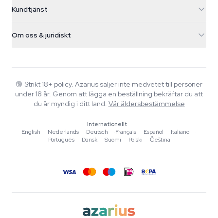
Cannabisfrön
Kundtjänst
Nederland
Magiska svampar
Fraktinfo
support@azarius.com
Smokeshop
Om oss & juridiskt
+31(0)204897914
Returpolicy
Smartshop
Om Azarius
Kvalitetsgaranti
Herbshop
Wiki
Kontakta oss
Growshop
Blog
🔞
Strikt 18+ policy. Azarius säljer inte medvetet till personer
Vanliga frågor
under 18 år. Genom att lägga en beställning bekräftar du att
Skribenter
Integritetspolicy
du är myndig i ditt land.
Vår åldersbestämmelse
Redaktionella standarder
Internationellt
Verktyg & Kalkylatorer
English
·
Nederlands
·
Deutsch
·
Français
·
Español
·
Italiano
·
Português
·
Dansk
·
Suomi
·
Polski
·
Čeština
Erbjudanden
Sajtkarta