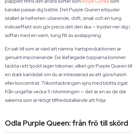
pappret finns det andra sorter som
Royal Gorilla
som
kanske passar dig bättre. Det Purple Queen erbjuder
istället är helheten: utseende, doft, smak och en tung
indicaeffekt som gör precis det den ska — trycker ner dig i
soffan med en varm, tung filt av avslappning.
En sak till som är värd att nämna: hartsproduktionen är
genuint imponerande. De lilafärgade topparna kommer
täckta i ett tjockt lager trikomer, vilket gör Purple Queen till
en stark kandidat om du är intresserad av att göra hasch
eller koncentrat. Trikomtäckningen syns med blotta ögat
från ungefär vecka 5 i blomningen — det är en av de där
sakerna som är riktigt tillfredsställande att följa.
Odla Purple Queen: från frö till skörd