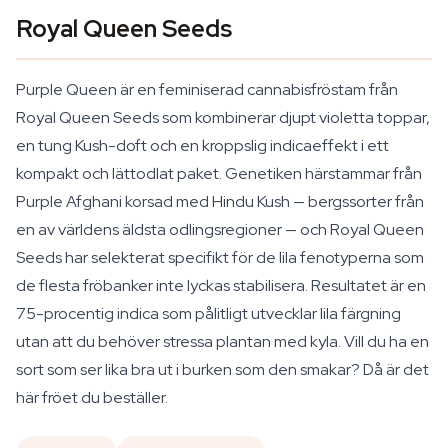
Royal Queen Seeds
Purple Queen är en feminiserad cannabisfröstam från
Royal Queen Seeds som kombinerar djupt violetta toppar,
en tung Kush-doft och en kroppslig indicaeffekt i ett
kompakt och lättodlat paket. Genetiken härstammar från
Purple Afghani korsad med Hindu Kush — bergssorter från
en av världens äldsta odlingsregioner — och Royal Queen
Seeds har selekterat specifikt för de lila fenotyperna som
de flesta fröbanker inte lyckas stabilisera. Resultatet är en
75-procentig indica som pålitligt utvecklar lila färgning
utan att du behöver stressa plantan med kyla. Vill du ha en
sort som ser lika bra ut i burken som den smakar? Då är det
här fröet du beställer.