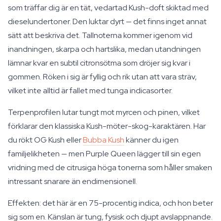
som träffar dig är en tät, vedartad Kush-doft skiktad med
dieselundertoner. Den luktar dyrt — det finns inget annat
sätt att beskriva det. Tallnoterna kommer igenom vid
inandningen, skarpa och hartslika, medan utandningen
lämnar kvar en subtil citronsötma som dröjer sig kvar i
gommen. Röken i sig är fyllig och rik utan att vara sträv,
vilket inte alltid är fallet med tunga indicasorter.
Terpenprofilen lutar tungt mot myrcen och pinen, vilket
förklarar den klassiska Kush-möter-skog-karaktären. Har
du rökt OG Kush eller
Bubba Kush
känner du igen
familjelikheten — men Purple Queen lägger till sin egen
vridning med de citrusiga höga tonerna som håller smaken
intressant snarare än endimensionell.
Effekten: det här är en 75-procentig indica, och hon beter
sig som en. Känslan är tung, fysisk och djupt avslappnande.