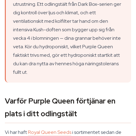
utrustning. Ett odlingstält från Dark Box-serien ger
dig kontroll över ljus och klimat, och ett
ventilationskit med kolfilter tar hand om den
intensiva Kush-doften som bygger upp sig från
vecka 4 i blomningen — dina grannar behöver inte
veta. Kör du hydroponiskt, vilket Purple Queen
faktiskt trivs med, gör ett hydroponiskt startkit att
du kan dra nytta av hennes höga näringstolerans
fullt ut.
Varför Purple Queen förtjänar en
plats i ditt odlingstält
Vi har haft
Royal Queen Seeds
i sortimentet sedan de