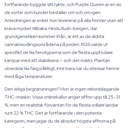
fortfarande byggde sitt rykte, och Purple Queen är en av
de sorter som kunder beställer om och om igen.
Anledningen är enkel: hon levererar på alla fronter utan att
kräva mycket tillbaka. Hindu Kush-bergen, där
grundgenetiken kommer ifrån, är ett av de äldsta
cannabisodlingsområdena på jorden. RQS valde ut
specifikt de lila fenotyperna som de flesta uppfödare
kämpar med att stabilisera — och det märks. Plantan
utvecklar lila färg pålitligt, inte bara när du stressar henne
med låga temperaturer.
Den ärliga begränsningen? Hon är ingen rekordslagande
THC-maskin. Vissa onlinekällor anger siffror upp till 25–31
%, men en realistisk förväntan för de flesta odlare landar
runt 22 % THC. Det är fortfarande i den potenta
kategorin, men jagar du de absolut högsta siffrorna på