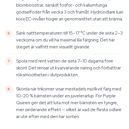
blomboostrar, särskilt fosfor- och kaliumtunga
gödselfoder från vecka 3 och framåt. Hydroodlare kan
köra EC-nivåer högre än genomsnittet utan att bränna.
Sänk natttemperaturen till 15–17 °C under de sista 2–3
veckorna om du vill ha maximal lila färgning. Det här
steget är valfritt men visuellt givande.
Spola med rent vatten de sista 7–10 dagarna före
skörd. Det rensar ut kvarvarande näring och förbättrar
röksmootheten i slutprodukten.
Skörda när trikomer visar mestadels mjölkvit färg med
10–20 % bärnsten under en juvelerarlup. För Purple
Queen ger det att luta mot mer bärnsten en tyngre,
mer sederande effekt — vilket är vad de flesta odlare
är ute efter med den här sorten.