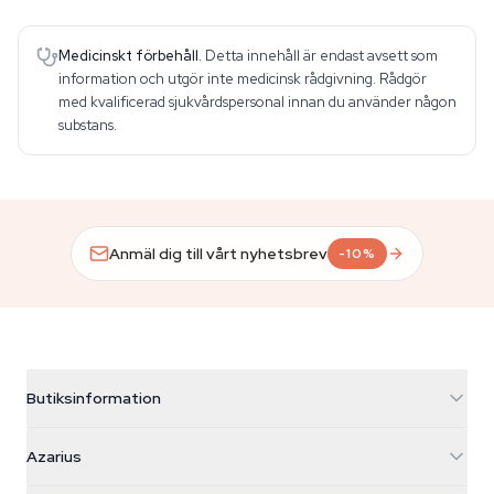
Medicinskt förbehåll.
Detta innehåll är endast avsett som
information och utgör inte medicinsk rådgivning. Rådgör
med kvalificerad sjukvårdspersonal innan du använder någon
substans.
Anmäl dig till vårt nyhetsbrev
-10%
Butiksinformation
Azarius
Azarius
Galvaniweg 11
5482 TN Schijndel