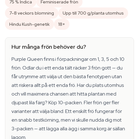
75 % Indica
Feminiserade frön
7–8 veckors blomning
Upp till 700 g/planta utomhus
Hindu Kush-genetik
18+
Hur många frön behöver du?
Purple Queen finns i förpackningar om 1, 3, 5 och 10
frön. Odlar du i ett enda tält räcker 3 frön gott — du
får utrymme att välja ut den bästa fenotypen utan
att riskera allt på ett enda frö. Har du plats utomhus
och vill maximera chansen att hitta plantan med
djupast lila färg? Köp 10-packen. Fler frön ger fler
varianter att välja bland. Ett enskilt frö fungerar för
en snabb testkörning, men vi skulle nudda dig mot
3-packen — att lägga alla ägg i samma korg är sällan
lagom.