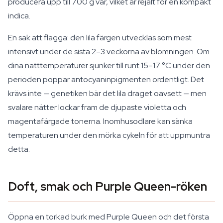
producera upp till 700 g var, vilket är rejält för en kompakt
indica.
En sak att flagga: den lila färgen utvecklas som mest
intensivt under de sista 2–3 veckorna av blomningen. Om
dina natttemperaturer sjunker till runt 15–17 °C under den
perioden poppar antocyaninpigmenten ordentligt. Det
krävs inte — genetiken bär det lila draget oavsett — men
svalare nätter lockar fram de djupaste violetta och
magentafärgade tonerna. Inomhusodlare kan sänka
temperaturen under den mörka cykeln för att uppmuntra
detta.
Doft, smak och Purple Queen-röken
Öppna en torkad burk med Purple Queen och det första