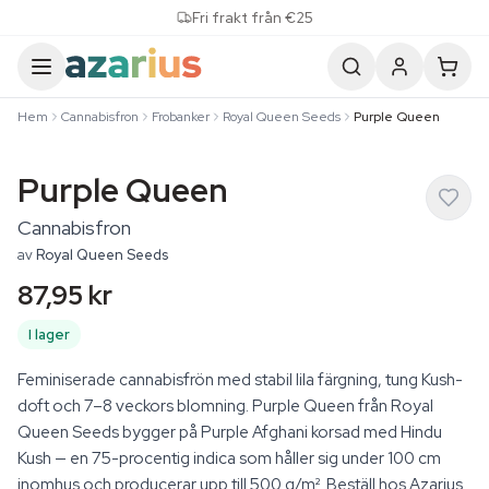
Skip to content
Fri frakt från €25
Hem
Cannabisfron
Frobanker
Royal Queen Seeds
Purple Queen
Purple Queen
Cannabisfron
av
Royal Queen Seeds
87,95 kr
I lager
Feminiserade cannabisfrön med stabil lila färgning, tung Kush-
doft och 7–8 veckors blomning. Purple Queen från Royal
Queen Seeds bygger på Purple Afghani korsad med Hindu
Kush — en 75-procentig indica som håller sig under 100 cm
inomhus och producerar upp till 500 g/m². Beställ hos Azarius