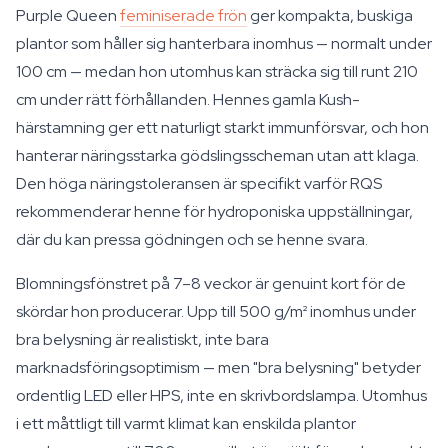
Purple Queen
feminiserade frön
ger kompakta, buskiga
plantor som håller sig hanterbara inomhus — normalt under
100 cm — medan hon utomhus kan sträcka sig till runt 210
cm under rätt förhållanden. Hennes gamla Kush-
härstamning ger ett naturligt starkt immunförsvar, och hon
hanterar näringsstarka gödslingsscheman utan att klaga.
Den höga näringstoleransen är specifikt varför RQS
rekommenderar henne för hydroponiska uppställningar,
där du kan pressa gödningen och se henne svara.
Blomningsfönstret på 7–8 veckor är genuint kort för de
skördar hon producerar. Upp till 500 g/m² inomhus under
bra belysning är realistiskt, inte bara
marknadsföringsoptimism — men "bra belysning" betyder
ordentlig LED eller HPS, inte en skrivbordslampa. Utomhus
i ett måttligt till varmt klimat kan enskilda plantor