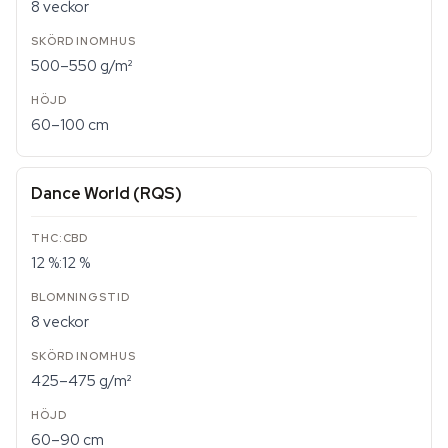
8 veckor
500–550 g/m²
60–100 cm
Dance World (RQS)
12 %:12 %
8 veckor
425–475 g/m²
60–90 cm