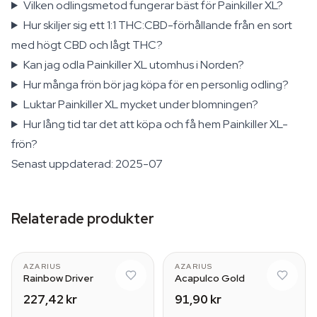
Vilken odlingsmetod fungerar bäst för Painkiller XL?
Hur skiljer sig ett 1:1 THC:CBD-förhållande från en sort
med högt CBD och lågt THC?
Kan jag odla Painkiller XL utomhus i Norden?
Hur många frön bör jag köpa för en personlig odling?
Luktar Painkiller XL mycket under blomningen?
Hur lång tid tar det att köpa och få hem Painkiller XL-
frön?
Senast uppdaterad: 2025-07
Relaterade produkter
AZARIUS
AZARIUS
Rainbow Driver
Acapulco Gold
227,42 kr
91,90 kr