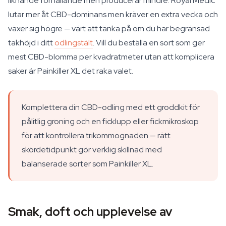
liknande förhållande men producerar mindre. Royal Medic
lutar mer åt CBD-dominans men kräver en extra vecka och
växer sig högre — värt att tänka på om du har begränsad
takhöjd i ditt
odlingstält
. Vill du beställa en sort som ger
mest CBD-blomma per kvadratmeter utan att komplicera
saker är Painkiller XL det raka valet.
Komplettera din CBD-odling med ett groddkit för
pålitlig groning och en ficklupp eller fickmikroskop
för att kontrollera trikommognaden — rätt
skördetidpunkt gör verklig skillnad med
balanserade sorter som Painkiller XL.
Smak, doft och upplevelse av