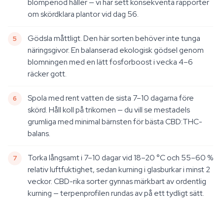
blomperiod håller — vi har sett konsekventa rapporter
om skördklara plantor vid dag 56.
Gödsla måttligt. Den här sorten behöver inte tunga
näringsgivor. En balanserad ekologisk gödsel genom
blomningen med en lätt fosforboost i vecka 4–6
räcker gott.
Spola med rent vatten de sista 7–10 dagarna före
skörd. Håll koll på trikomen — du vill se mestadels
grumliga med minimal bärnsten för bästa CBD:THC-
balans.
Torka långsamt i 7–10 dagar vid 18–20 °C och 55–60 %
relativ luftfuktighet, sedan kurning i glasburkar i minst 2
veckor. CBD-rika sorter gynnas märkbart av ordentlig
kurning — terpenprofilen rundas av på ett tydligt sätt.