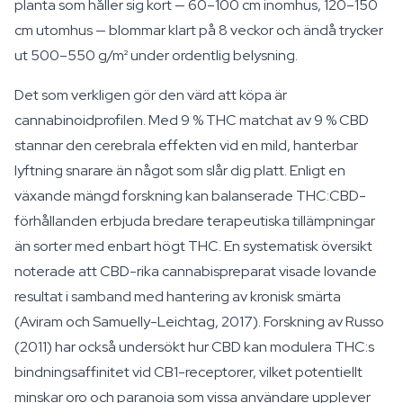
planta som håller sig kort — 60–100 cm inomhus, 120–150
cm utomhus — blommar klart på 8 veckor och ändå trycker
ut 500–550 g/m² under ordentlig belysning.
Det som verkligen gör den värd att köpa är
cannabinoidprofilen. Med 9 % THC matchat av 9 % CBD
stannar den cerebrala effekten vid en mild, hanterbar
lyftning snarare än något som slår dig platt. Enligt en
växande mängd forskning kan balanserade THC:CBD-
förhållanden erbjuda bredare terapeutiska tillämpningar
än sorter med enbart högt THC. En systematisk översikt
noterade att CBD-rika cannabispreparat visade lovande
resultat i samband med hantering av kronisk smärta
(Aviram och Samuelly-Leichtag, 2017). Forskning av Russo
(2011) har också undersökt hur CBD kan modulera THC:s
bindningsaffinitet vid CB1-receptorer, vilket potentiellt
minskar oro och paranoia som vissa användare upplever