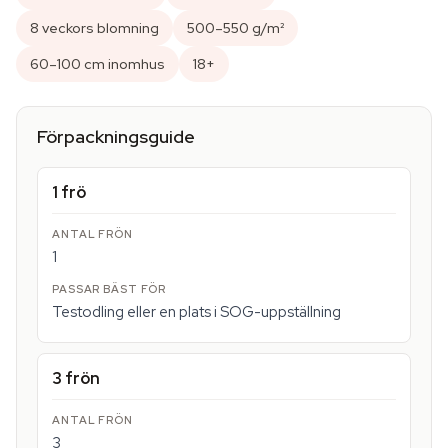
8 veckors blomning
500–550 g/m²
60–100 cm inomhus
18+
Förpackningsguide
1 frö
1
Testodling eller en plats i SOG-uppställning
3 frön
3