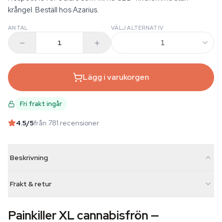
krångel. Beställ hos Azarius.
ANTAL
VÄLJ ALTERNATIV
1
Lägg i varukorgen
Fri frakt ingår
4.5
/5
från 781 recensioner
Beskrivning
Frakt & retur
Painkiller XL cannabisfrön —