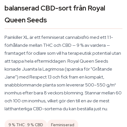
balanserad CBD-sort från Royal
Queen Seeds
Painkiller XL är ett feminiserat cannabisfrö med ett 1:1-
förhållande mellan THC och CBD — 9 % av vardera —
framtaget för odlare som vill ha terapeutisk potential utan
att tappa hela eftermiddagen. Royal Queen Seeds
korsade Juanita la Lagrimosa (spanska för "Gråtande
Jane") med Respect 13 och fick fram en kompakt,
snabbblommande planta som levererar 500–550 g/m²
inomhus efter bara 8 veckors blomning. Stannar mellan 60
och 100 cm inomhus, vilket gör den till en av de mest
lätthanterliga CBD-sorterna du kan beställa just nu.
9 % THC : 9 % CBD
Feminiserad