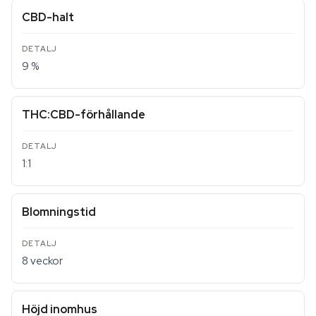
CBD-halt
9 %
THC:CBD-förhållande
1:1
Blomningstid
8 veckor
Höjd inomhus