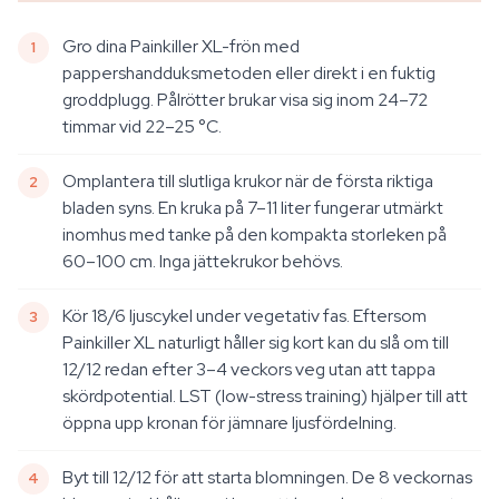
Gro dina Painkiller XL-frön med
pappershandduksmetoden eller direkt i en fuktig
groddplugg. Pålrötter brukar visa sig inom 24–72
timmar vid 22–25 °C.
Omplantera till slutliga krukor när de första riktiga
bladen syns. En kruka på 7–11 liter fungerar utmärkt
inomhus med tanke på den kompakta storleken på
60–100 cm. Inga jättekrukor behövs.
Kör 18/6 ljuscykel under vegetativ fas. Eftersom
Painkiller XL naturligt håller sig kort kan du slå om till
12/12 redan efter 3–4 veckors veg utan att tappa
skördpotential. LST (low-stress training) hjälper till att
öppna upp kronan för jämnare ljusfördelning.
Byt till 12/12 för att starta blomningen. De 8 veckornas