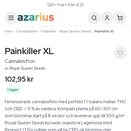
Skip to content
Fri frakt från €25
Hem
Cannabisfron
Frobanker
Royal Queen Seeds
Painkiller Xl
Painkiller XL
Cannabisfron
av
Royal Queen Seeds
102,95 kr
I lager
Feminiserade cannabisfrön med perfekt 1:1-balans mellan THC
och CBD — 9 % av vardera. Kompakt planta på 60–100 cm
som blommar klart på 8 veckor och levererar upp till 550 g/m².
Royal Queen Seeds korsade Juanita la Lagrimosa med
Respect 13 för odlare som vill ha CBD-rik blomma utan