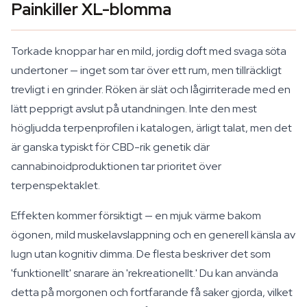
Painkiller XL-blomma
Torkade knoppar har en mild, jordig doft med svaga söta
undertoner — inget som tar över ett rum, men tillräckligt
trevligt i en grinder. Röken är slät och lågirriterade med en
lätt pepprigt avslut på utandningen. Inte den mest
högljudda terpenprofilen i katalogen, ärligt talat, men det
är ganska typiskt för CBD-rik genetik där
cannabinoidproduktionen tar prioritet över
terpenspektaklet.
Effekten kommer försiktigt — en mjuk värme bakom
ögonen, mild muskelavslappning och en generell känsla av
lugn utan kognitiv dimma. De flesta beskriver det som
'funktionellt' snarare än 'rekreationellt.' Du kan använda
detta på morgonen och fortfarande få saker gjorda, vilket