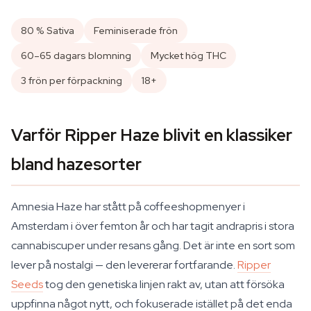
80 % Sativa
Feminiserade frön
60–65 dagars blomning
Mycket hög THC
3 frön per förpackning
18+
Varför Ripper Haze blivit en klassiker
bland hazesorter
Amnesia Haze har stått på coffeeshopmenyer i
Amsterdam i över femton år och har tagit andrapris i stora
cannabiscuper under resans gång. Det är inte en sort som
lever på nostalgi — den levererar fortfarande.
Ripper
Seeds
tog den genetiska linjen rakt av, utan att försöka
uppfinna något nytt, och fokuserade istället på det enda