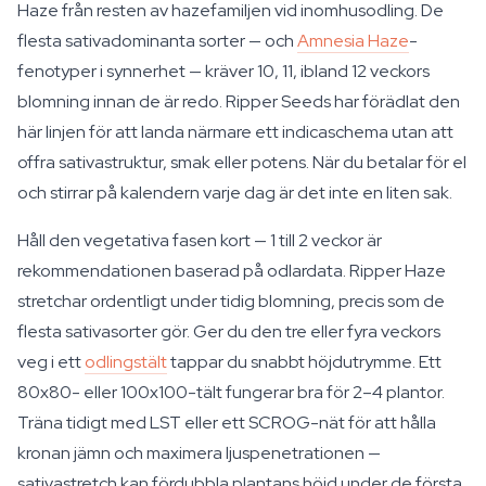
Haze från resten av hazefamiljen vid inomhusodling. De
flesta sativadominanta sorter — och
Amnesia Haze
-
fenotyper i synnerhet — kräver 10, 11, ibland 12 veckors
blomning innan de är redo. Ripper Seeds har förädlat den
här linjen för att landa närmare ett indicaschema utan att
offra sativastruktur, smak eller potens. När du betalar för el
och stirrar på kalendern varje dag är det inte en liten sak.
Håll den vegetativa fasen kort — 1 till 2 veckor är
rekommendationen baserad på odlardata. Ripper Haze
stretchar ordentligt under tidig blomning, precis som de
flesta sativasorter gör. Ger du den tre eller fyra veckors
veg i ett
odlingstält
tappar du snabbt höjdutrymme. Ett
80x80- eller 100x100-tält fungerar bra för 2–4 plantor.
Träna tidigt med LST eller ett SCROG-nät för att hålla
kronan jämn och maximera ljuspenetrationen —
sativastretch kan fördubbla plantans höjd under de första