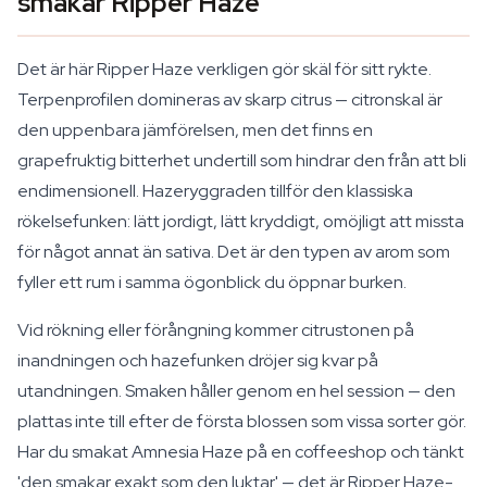
smakar Ripper Haze
Det är här Ripper Haze verkligen gör skäl för sitt rykte.
Terpenprofilen domineras av skarp citrus — citronskal är
den uppenbara jämförelsen, men det finns en
grapefruktig bitterhet undertill som hindrar den från att bli
endimensionell. Hazeryggraden tillför den klassiska
rökelsefunken: lätt jordigt, lätt kryddigt, omöjligt att missta
för något annat än sativa. Det är den typen av arom som
fyller ett rum i samma ögonblick du öppnar burken.
Vid rökning eller förångning kommer citrustonen på
inandningen och hazefunken dröjer sig kvar på
utandningen. Smaken håller genom en hel session — den
plattas inte till efter de första blossen som vissa sorter gör.
Har du smakat Amnesia Haze på en coffeeshop och tänkt
'den smakar exakt som den luktar' — det är Ripper Haze-