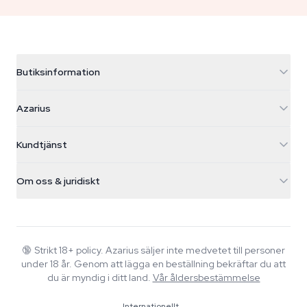
Butiksinformation
Azarius
Azarius
Galvaniweg 11
5482 TN Schijndel
Cannabisfrön
Kundtjänst
Nederland
Magiska svampar
Fraktinfo
support@azarius.com
Smokeshop
Om oss & juridiskt
+31(0)204897914
Returpolicy
Smartshop
Om Azarius
Kvalitetsgaranti
Herbshop
Wiki
Kontakta oss
Growshop
Blog
🔞
Strikt 18+ policy. Azarius säljer inte medvetet till personer
Vanliga frågor
under 18 år. Genom att lägga en beställning bekräftar du att
Musik
Integritetspolicy
du är myndig i ditt land.
Vår åldersbestämmelse
Skribenter
Internationellt