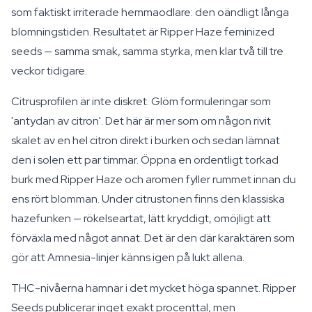
som faktiskt irriterade hemmaodlare: den oändligt långa
blomningstiden. Resultatet är Ripper Haze feminized
seeds — samma smak, samma styrka, men klar två till tre
veckor tidigare.
Citrusprofilen är inte diskret. Glöm formuleringar som
'antydan av citron'. Det här är mer som om någon rivit
skalet av en hel citron direkt i burken och sedan lämnat
den i solen ett par timmar. Öppna en ordentligt torkad
burk med Ripper Haze och aromen fyller rummet innan du
ens rört blomman. Under citrustonen finns den klassiska
hazefunken — rökelseartat, lätt kryddigt, omöjligt att
förväxla med något annat. Det är den där karaktären som
gör att Amnesia-linjer känns igen på lukt allena.
THC-nivåerna hamnar i det mycket höga spannet. Ripper
Seeds publicerar inget exakt procenttal, men