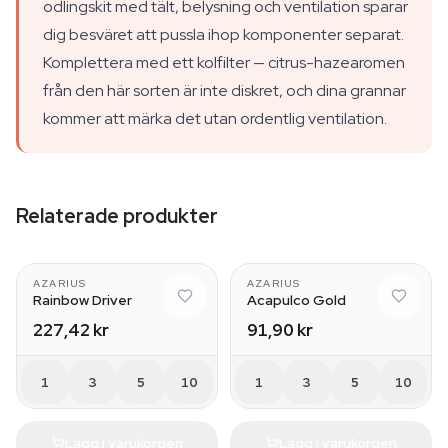
odlingskit med tält, belysning och ventilation sparar
dig besväret att pussla ihop komponenter separat.
Komplettera med ett kolfilter — citrus-hazearomen
från den här sorten är inte diskret, och dina grannar
kommer att märka det utan ordentlig ventilation.
Relaterade produkter
AZARIUS
AZARIUS
Rainbow Driver
Acapulco Gold
227,42 kr
91,90 kr
1
3
5
10
1
3
5
10
Lägg i varukorgen
Lägg i varukorgen