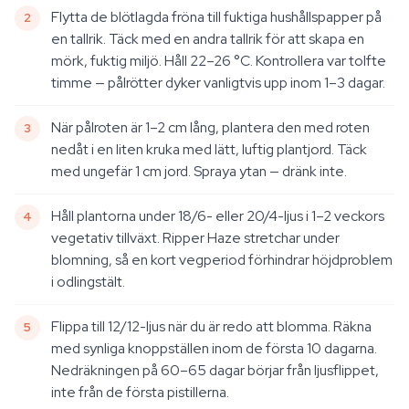
Flytta de blötlagda fröna till fuktiga hushållspapper på
en tallrik. Täck med en andra tallrik för att skapa en
mörk, fuktig miljö. Håll 22–26 °C. Kontrollera var tolfte
timme — pålrötter dyker vanligtvis upp inom 1–3 dagar.
När pålroten är 1–2 cm lång, plantera den med roten
nedåt i en liten kruka med lätt, luftig plantjord. Täck
med ungefär 1 cm jord. Spraya ytan — dränk inte.
Håll plantorna under 18/6- eller 20/4-ljus i 1–2 veckors
vegetativ tillväxt. Ripper Haze stretchar under
blomning, så en kort vegperiod förhindrar höjdproblem
i odlingstält.
Flippa till 12/12-ljus när du är redo att blomma. Räkna
med synliga knoppställen inom de första 10 dagarna.
Nedräkningen på 60–65 dagar börjar från ljusflippet,
inte från de första pistillerna.