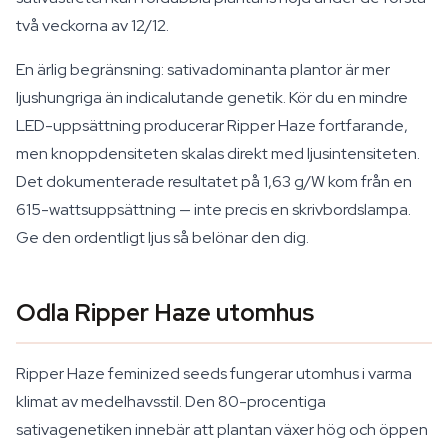
två veckorna av 12/12.
En ärlig begränsning: sativadominanta plantor är mer
ljushungriga än indicalutande genetik. Kör du en mindre
LED-uppsättning producerar Ripper Haze fortfarande,
men knoppdensiteten skalas direkt med ljusintensiteten.
Det dokumenterade resultatet på 1,63 g/W kom från en
615-wattsuppsättning — inte precis en skrivbordslampa.
Ge den ordentligt ljus så belönar den dig.
Odla Ripper Haze utomhus
Ripper Haze feminized seeds fungerar utomhus i varma
klimat av medelhavsstil. Den 80-procentiga
sativagenetiken innebär att plantan växer hög och öppen