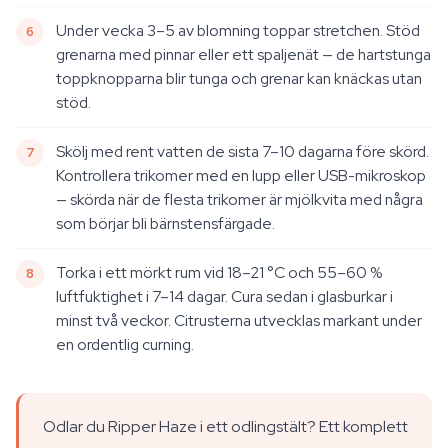
Under vecka 3–5 av blomning toppar stretchen. Stöd
grenarna med pinnar eller ett spaljenät — de hartstunga
toppknopparna blir tunga och grenar kan knäckas utan
stöd.
Skölj med rent vatten de sista 7–10 dagarna före skörd.
Kontrollera trikomer med en lupp eller USB-mikroskop
— skörda när de flesta trikomer är mjölkvita med några
som börjar bli bärnstensfärgade.
Torka i ett mörkt rum vid 18–21 °C och 55–60 %
luftfuktighet i 7–14 dagar. Cura sedan i glasburkar i
minst två veckor. Citrusterna utvecklas markant under
en ordentlig curning.
Odlar du Ripper Haze i ett odlingstält? Ett komplett