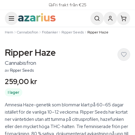
Skip to content
Fri frakt från €25
Hem
Cannabisfron
Frobanker
Ripper Seeds
Ripper Haze
Ripper Haze
Cannabisfron
av
Ripper Seeds
259,00 kr
I lager
Amnesia Haze-genetik som blommar klart på 60–65 dagar
istället för de vanliga 10–12 veckorna. Ripper Seeds har kortat
ner väntetiden utan att tumma på citrusprofilen, hazefunken
eller den mycket höga THC-halten. Tre feminiserade frön per
förpackning, 80 % sativa, dokumenterad avkastning på upp till