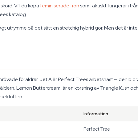
skörd. Vill du köpa
feminiserade frön
som faktiskt fungerar i tr
rees katalog.
 högt utrymme på det sätt en stretchig hybrid gör. Men det är in
rövade föräldrar. Jet A är Perfect Trees arbetshäst — den bidra
öräldern, Lemon Buttercream, är en korsning av Triangle Kush oc
ppeldoften.
Information
Perfect Tree