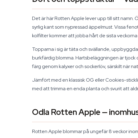
Det är här Rotten Apple lever upp till sitt namn
syrlig kant som nypressad äppelmust. Vissa fenotyp
kolfilter kommer att jobba hårt de sista veckorn
Topparna i sig är täta och svällande, uppbyggda 
burkfärdig blomma. Hartsbeläggningen är tjock och
färg genom kalyxer och sockerlöv, särskilt när 
Jämfört med en klassisk OG eller Cookies-stickli
med att trimma en enda planta och svurit att aldr
Odla Rotten Apple — inomhu
Rotten Apple blommar på ungefär 8 veckor inomh