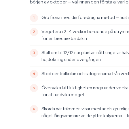
början av oktober — väl innan den första allvarli
Gro fröna med din föredragna metod — hushållsp
Vegetera i 2–4 veckor beroende på utrymme. 
för en bredare baldakin.
Ställ om till 12/12 när plantan nått ungefär 
höjdökning under övergången.
Stöd centralkolan och sidogrenarna från veck
Övervaka luftfuktigheten noga under vecka 6
för att undvika mögel.
Skörda när trikomen visar mestadels grumlig
något långsammare än de yttre kalyxerna — kon