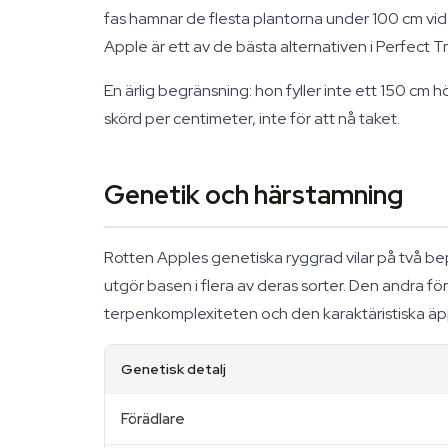
fas hamnar de flesta plantorna under 100 cm vid 
Apple är ett av de bästa alternativen i Perfect T
En ärlig begränsning: hon fyller inte ett 150 cm
skörd per centimeter, inte för att nå taket.
Genetik och härstamning
Rotten Apples genetiska ryggrad vilar på två bep
utgör basen i flera av deras sorter. Den andra f
terpenkomplexiteten och den karaktäristiska ä
Genetisk detalj
Förädlare