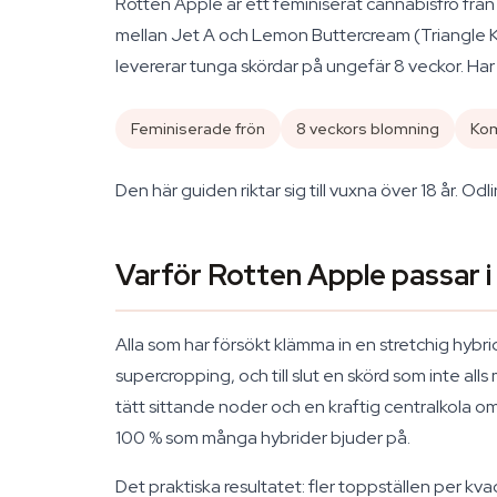
Rotten Apple är ett feminiserat cannabisfrö frå
mellan Jet A och Lemon Buttercream (Triangle Kus
levererar tunga skördar på ungefär 8 veckor. Har du
Feminiserade frön
8 veckors blomning
Kom
Den här guiden riktar sig till vuxna över 18 år. 
Varför Rotten Apple passar i
Alla som har försökt klämma in en stretchig hyb
supercropping, och till slut en skörd som inte 
tätt sittande noder och en kraftig centralkola o
100 % som många hybrider bjuder på.
Det praktiska resultatet: fler toppställen per k