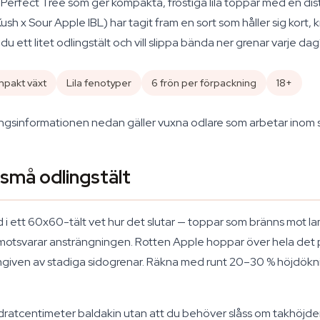
n Perfect Tree som ger kompakta, frostiga lila toppar med en d
h x Sour Apple IBL) har tagit fram en sort som håller sig kort, 
 ett litet odlingstält och vill slippa bända ner grenar varje dag?
pakt växt
Lila fenotyper
6 frön per förpackning
18+
Odlingsinformationen nedan gäller vuxna odlare som arbetar inom si
 små odlingstält
rid i ett 60x60-tält vet hur det slutar — toppar som bränns mo
alls motsvarar ansträngningen. Rotten Apple hoppar över hela d
mgiven av stadiga sidogrenar. Räkna med runt 20–30 % höjdökning 
vadratcentimeter baldakin utan att du behöver slåss om takhöjd