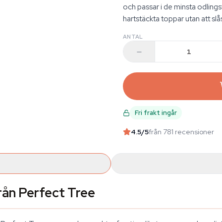
och passar i de minsta odlings
hartstäckta toppar utan att sl
ANTAL
Fri frakt ingår
4.5
/5
från 781 recensioner
rån Perfect Tree