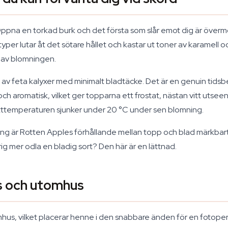
. Öppna en torkad burk och det första som slår emot dig är över
er lutar åt det sötare hållet och kastar ut toner av karamell och
a av blomningen.
av feta kalyxer med minimalt bladtäcke. Det är en genuin tidsb
 aromatisk, vilket ger topparna ett frostat, nästan vitt utseende
natttemperaturen sjunker under 20 °C under sen blomning.
ng är Rotten Apples förhållande mellan topp och blad märkbart b
ig mer odla en bladig sort? Den här är en lättnad.
s och utomhus
us, vilket placerar henne i den snabbare änden för en fotoperi