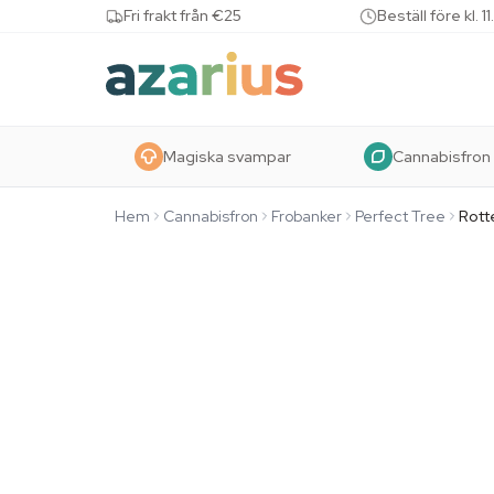
Skip to content
Fri frakt från €25
Beställ före kl.
Magiska svampar
Cannabisfron
Hem
Cannabisfron
Frobanker
Perfect Tree
Rott