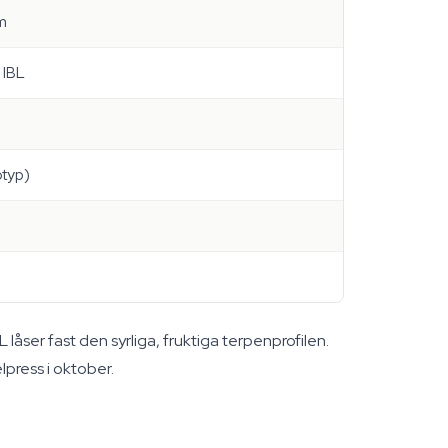
m
 IBL
otyp)
låser fast den syrliga, fruktiga terpenprofilen.
press i oktober.