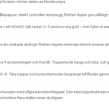
ga frosten i större delen av Nordeuropa.
apper, direkt i jord eller startplugg. Rotten Apple gror pålitligt 
I ett 60x60-tält räcker 2–3 veckors veg gott — hon fyller ut snab
halva din önskade sluthöjd. Rotten Apples minimala stretch innebär
a 4 av blomningen och framåt. Topparna blir tunga och täta, och gr
–8. Täta toppar och korta internoder begränsar luftflödet genom 
a huvuden med några bärnstensfärgade. Den täta toppstrukturen in
trollera flera ställen innan du klipper.