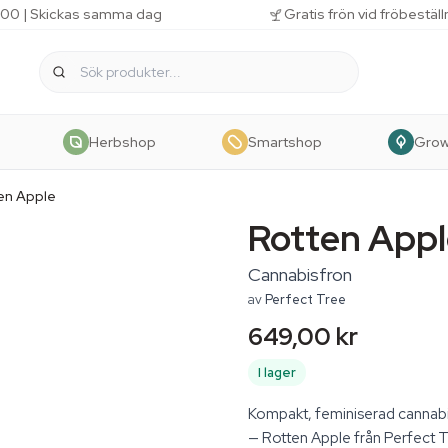
 11.00 | Skickas samma dag
Gratis frön vid fröbestäl
Herbshop
Smartshop
Gro
en Apple
Rotten Appl
Cannabisfron
av
Perfect Tree
649,00 kr
I lager
Kompakt, feminiserad cannab
— Rotten Apple från Perfect Tr