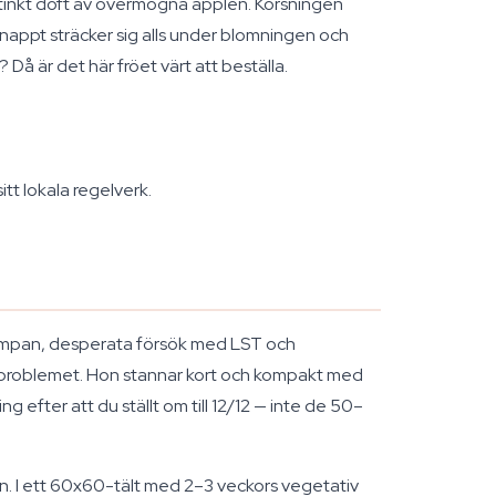
istinkt doft av övermogna äpplen. Korsningen
knappt sträcker sig alls under blomningen och
 Då är det här fröet värt att beställa.
tt lokala regelverk.
t lampan, desperata försök med LST och
et problemet. Hon stannar kort och kompakt med
efter att du ställt om till 12/12 — inte de 50–
en. I ett 60x60-tält med 2–3 veckors vegetativ