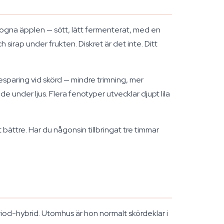
mogna äpplen — sött, lätt fermenterat, med en
 sirap under frukten. Diskret är det inte. Ditt
esparing vid skörd — mindre trimning, mer
 under ljus. Flera fenotyper utvecklar djupt lila
ättre. Har du någonsin tillbringat tre timmar
od-hybrid. Utomhus är hon normalt skördeklar i