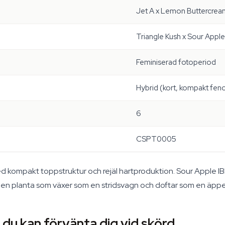
Jet A x Lemon Buttercrea
Triangle Kush x Sour Apple
Feminiserad fotoperiod
Hybrid (kort, kompakt fen
6
CSPT0005
d kompakt toppstruktur och rejäl hartproduktion. Sour Apple IBL 
 en planta som växer som en stridsvagn och doftar som en äppel
du kan förvänta dig vid skörd