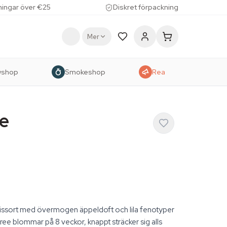
lningar över €25
Diskret förpackning
Mer
wshop
Smokeshop
Rea
e
issort med övermogen äppeldoft och lila fenotyper
ee blommar på 8 veckor, knappt sträcker sig alls