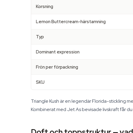
Korsning
Lemon Buttercream-härstamning
Typ
Dominant expression
Frön per förpackning
SKU
Triangle Kush är en legendär Florida-stickling me
Kombinerat med Jet As bevisade livskraft får du
Doft och toppstruktur — vad 