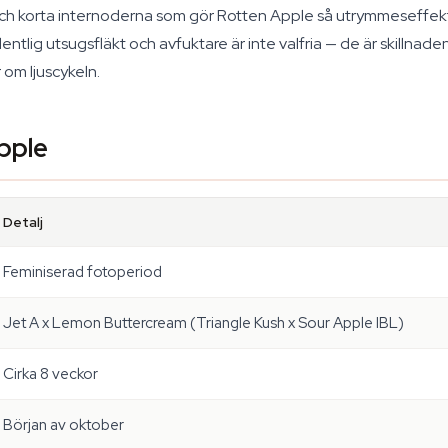
 och korta internoderna som gör Rotten Apple så utrymmeseffek
tlig utsugsfläkt och avfuktare är inte valfria — de är skillnaden
r om ljuscykeln.
pple
Detalj
Feminiserad fotoperiod
Jet A x Lemon Buttercream (Triangle Kush x Sour Apple IBL)
Cirka 8 veckor
Början av oktober