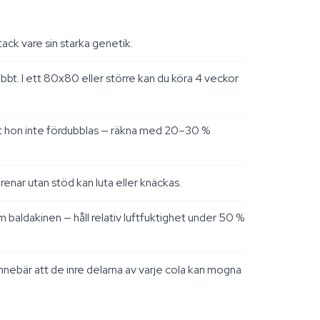
tack vare sin starka genetik.
bt. I ett 80x80 eller större kan du köra 4 veckor
 att hon inte fördubblas — räkna med 20–30 %
enar utan stöd kan luta eller knäckas.
baldakinen — håll relativ luftfuktighet under 50 %
nebär att de inre delarna av varje cola kan mogna