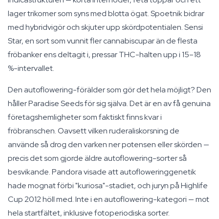
lager trikomer som syns med blotta ögat. Spoetnik bidrar
med hybridvigör och skjuter upp skördpotentialen. Sensi
Star, en sort som vunnit fler cannabiscupar än de flesta
fröbanker ens deltagit i, pressar THC-halten upp i 15–18
%-intervallet.
Den autoflowering-förälder som gör det hela möjligt? Den
håller Paradise Seeds för sig själva. Det är en av få genuina
företagshemligheter som faktiskt finns kvar i
fröbranschen. Oavsett vilken ruderaliskorsning de
använde så drog den varken ner potensen eller skörden —
precis det som gjorde äldre autoflowering-sorter så
besvikande. Pandora visade att autofloweringgenetik
hade mognat förbi "kuriosa"-stadiet, och juryn på Highlife
Cup 2012 höll med. Inte i en autoflowering-kategori — mot
hela startfältet, inklusive fotoperiodiska sorter.