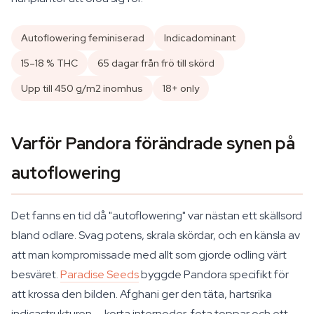
Autoflowering feminiserad
Indicadominant
15–18 % THC
65 dagar från frö till skörd
Upp till 450 g/m2 inomhus
18+ only
Varför Pandora förändrade synen på
autoflowering
Det fanns en tid då "autoflowering" var nästan ett skällsord
bland odlare. Svag potens, skrala skördar, och en känsla av
att man kompromissade med allt som gjorde odling värt
besväret.
Paradise Seeds
byggde Pandora specifikt för
att krossa den bilden. Afghani ger den täta, hartsrika
indicastrukturen — korta internoder, feta toppar och ett