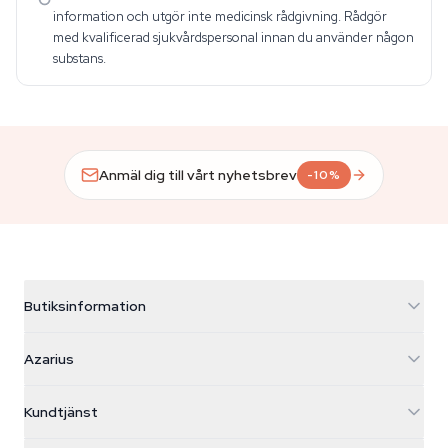
information och utgör inte medicinsk rådgivning. Rådgör
med kvalificerad sjukvårdspersonal innan du använder någon
substans.
Anmäl dig till vårt nyhetsbrev
-10%
Butiksinformation
Azarius
Azarius
Galvaniweg 11
5482 TN Schijndel
Cannabisfrön
Kundtjänst
Nederland
Magiska svampar