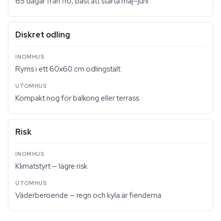
65 dagar från frö, bäst att starta maj–juni
Diskret odling
Ryms i ett 60x60 cm odlingstält
Kompakt nog för balkong eller terrass
Risk
Klimatstyrt — lägre risk
Väderberoende — regn och kyla är fienderna