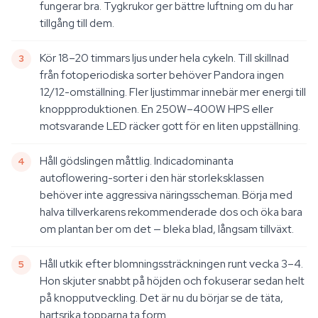
fungerar bra. Tygkrukor ger bättre luftning om du har
tillgång till dem.
Kör 18–20 timmars ljus under hela cykeln. Till skillnad
från fotoperiodiska sorter behöver Pandora ingen
12/12-omställning. Fler ljustimmar innebär mer energi till
knoppproduktionen. En 250W–400W HPS eller
motsvarande LED räcker gott för en liten uppställning.
Håll gödslingen måttlig. Indicadominanta
autoflowering-sorter i den här storleksklassen
behöver inte aggressiva näringsscheman. Börja med
halva tillverkarens rekommenderade dos och öka bara
om plantan ber om det — bleka blad, långsam tillväxt.
Håll utkik efter blomningssträckningen runt vecka 3–4.
Hon skjuter snabbt på höjden och fokuserar sedan helt
på knopputveckling. Det är nu du börjar se de täta,
hartsrika topparna ta form.