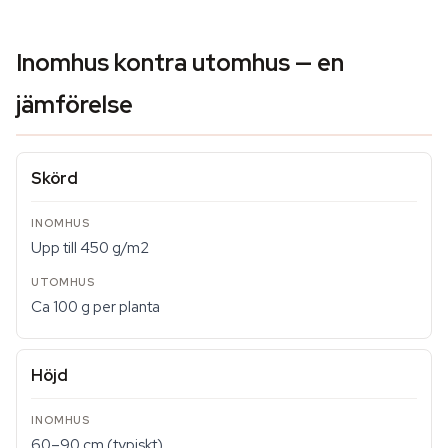
Inomhus kontra utomhus — en
jämförelse
Skörd
Upp till 450 g/m2
Ca 100 g per planta
Höjd
60–90 cm (typiskt)