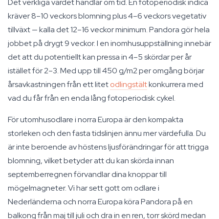
Det verkliga värdet handlar om tid. En fotoperiodisk indica
kräver 8–10 veckors blomning plus 4–6 veckors vegetativ
tillväxt — kalla det 12–16 veckor minimum. Pandora gör hela
jobbet på drygt 9 veckor. I en inomhusuppställning innebär
det att du potentiellt kan pressa in 4–5 skördar per år
istället för 2–3. Med upp till 450 g/m2 per omgång börjar
årsavkastningen från ett litet
odlingstält
konkurrera med
vad du får från en enda lång fotoperiodisk cykel.
För utomhusodlare i norra Europa är den kompakta
storleken och den fasta tidslinjen ännu mer värdefulla. Du
är inte beroende av höstens ljusförändringar för att trigga
blomning, vilket betyder att du kan skörda innan
septemberregnen förvandlar dina knoppar till
mögelmagneter. Vi har sett gott om odlare i
Nederländerna och norra Europa köra Pandora på en
balkong från maj till juli och dra in en ren, torr skörd medan