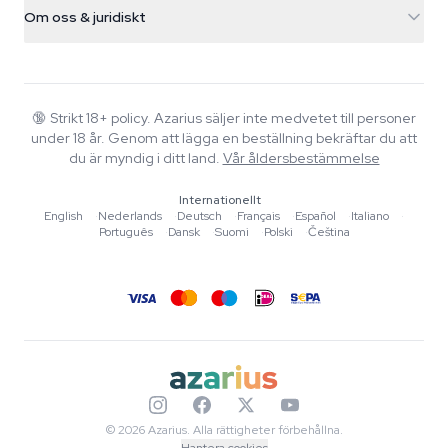
Fraktinfo
support@azarius.com
Smokeshop
Om oss & juridiskt
+31(0)204897914
Returpolicy
Smartshop
Om Azarius
Kvalitetsgaranti
Herbshop
Wiki
Kontakta oss
Growshop
Blog
🔞
Strikt 18+ policy. Azarius säljer inte medvetet till personer
Vanliga frågor
under 18 år. Genom att lägga en beställning bekräftar du att
Musik
Integritetspolicy
du är myndig i ditt land.
Vår åldersbestämmelse
Skribenter
Internationellt
Redaktionella standarder
English
·
Nederlands
·
Deutsch
·
Français
·
Español
·
Italiano
·
Português
·
Dansk
·
Suomi
·
Polski
·
Čeština
Verktyg & Kalkylatorer
Erbjudanden
Sajtkarta
© 2026 Azarius. Alla rättigheter förbehållna.