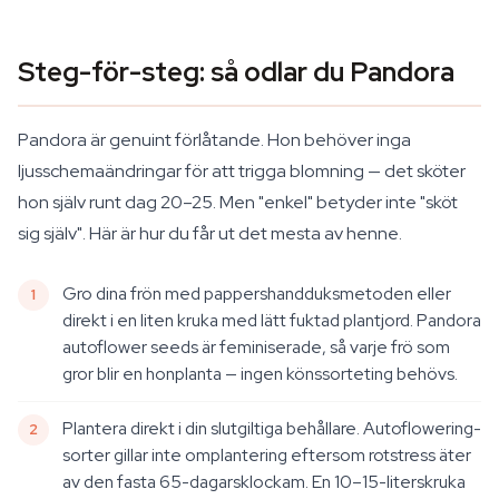
Steg-för-steg: så odlar du Pandora
Pandora är genuint förlåtande. Hon behöver inga
ljusschemaändringar för att trigga blomning — det sköter
hon själv runt dag 20–25. Men "enkel" betyder inte "sköt
sig själv". Här är hur du får ut det mesta av henne.
Gro dina frön med pappershandduksmetoden eller
direkt i en liten kruka med lätt fuktad plantjord. Pandora
autoflower seeds är feminiserade, så varje frö som
gror blir en honplanta — ingen könssorteting behövs.
Plantera direkt i din slutgiltiga behållare. Autoflowering-
sorter gillar inte omplantering eftersom rotstress äter
av den fasta 65-dagarsklockam. En 10–15-literskruka