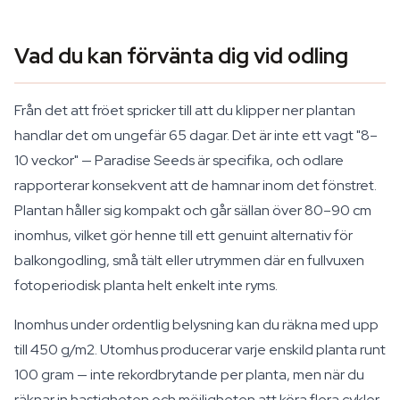
Vad du kan förvänta dig vid odling
Från det att fröet spricker till att du klipper ner plantan
handlar det om ungefär 65 dagar. Det är inte ett vagt "8–
10 veckor" — Paradise Seeds är specifika, och odlare
rapporterar konsekvent att de hamnar inom det fönstret.
Plantan håller sig kompakt och går sällan över 80–90 cm
inomhus, vilket gör henne till ett genuint alternativ för
balkongodling, små tält eller utrymmen där en fullvuxen
fotoperiodisk planta helt enkelt inte ryms.
Inomhus under ordentlig belysning kan du räkna med upp
till 450 g/m2. Utomhus producerar varje enskild planta runt
100 gram — inte rekordbrytande per planta, men när du
räknar in hastigheten och möjligheten att köra flera cykler