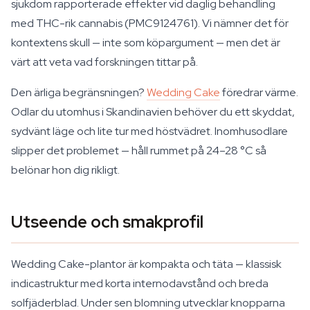
sjukdom rapporterade effekter vid daglig behandling
med THC-rik cannabis (PMC9124761). Vi nämner det för
kontextens skull — inte som köpargument — men det är
värt att veta vad forskningen tittar på.
Den ärliga begränsningen?
Wedding Cake
föredrar värme.
Odlar du utomhus i Skandinavien behöver du ett skyddat,
sydvänt läge och lite tur med höstvädret. Inomhusodlare
slipper det problemet — håll rummet på 24–28 °C så
belönar hon dig rikligt.
Utseende och smakprofil
Wedding Cake-plantor är kompakta och täta — klassisk
indicastruktur med korta internodavstånd och breda
solfjäderblad. Under sen blomning utvecklar knopparna