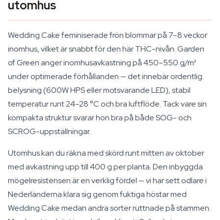
utomhus
Wedding Cake feminiserade frön blommar på 7–8 veckor
inomhus, vilket är snabbt för den här THC-nivån. Garden
of Green anger inomhusavkastning på 450–550 g/m²
under optimerade förhållanden — det innebär ordentlig
belysning (600W HPS eller motsvarande LED), stabil
temperatur runt 24–28 °C och bra luftflöde. Tack vare sin
kompakta struktur svarar hon bra på både SOG- och
SCROG-uppställningar.
Utomhus kan du räkna med skörd runt mitten av oktober
med avkastning upp till 400 g per planta. Den inbyggda
mögelresistensen är en verklig fördel — vi har sett odlare i
Nederländerna klara sig genom fuktiga höstar med
Wedding Cake medan andra sorter ruttnade på stammen.