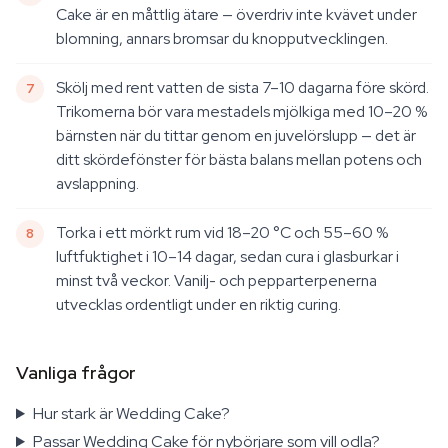
Cake är en måttlig ätare — överdriv inte kvävet under
blomning, annars bromsar du knopputvecklingen.
Skölj med rent vatten de sista 7–10 dagarna före skörd.
Trikomerna bör vara mestadels mjölkiga med 10–20 %
bärnsten när du tittar genom en juvelörslupp — det är
ditt skördefönster för bästa balans mellan potens och
avslappning.
Torka i ett mörkt rum vid 18–20 °C och 55–60 %
luftfuktighet i 10–14 dagar, sedan cura i glasburkar i
minst två veckor. Vanilj- och pepparterpenerna
utvecklas ordentligt under en riktig curing.
Vanliga frågor
Hur stark är Wedding Cake?
Passar Wedding Cake för nybörjare som vill odla?