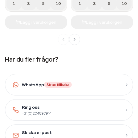
1
3
5
10
1
3
5
10
Lägg i varukorgen
Lägg i varukorgen
Har du fler frågor?
WhatsApp
Strax tillbaka
Ring oss
+31(0)204897914
Skicka e-post