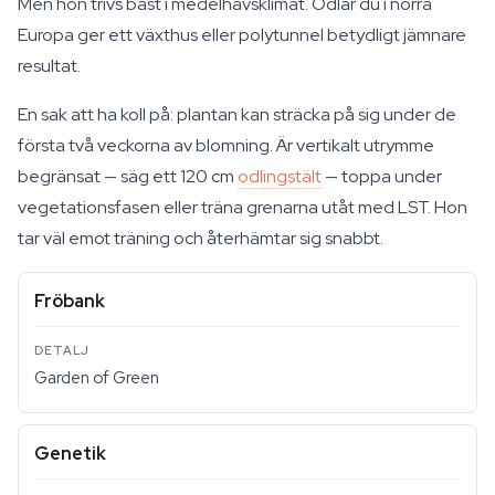
Men hon trivs bäst i medelhavsklimat. Odlar du i norra
Europa ger ett växthus eller polytunnel betydligt jämnare
resultat.
En sak att ha koll på: plantan kan sträcka på sig under de
första två veckorna av blomning. Är vertikalt utrymme
begränsat — säg ett 120 cm
odlingstält
— toppa under
vegetationsfasen eller träna grenarna utåt med LST. Hon
tar väl emot träning och återhämtar sig snabbt.
Fröbank
Garden of Green
Genetik