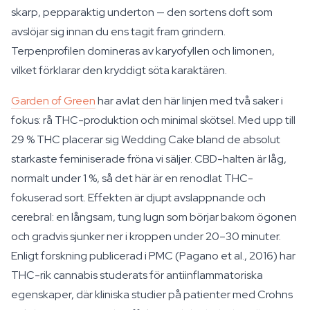
skarp, pepparaktig underton — den sortens doft som
avslöjar sig innan du ens tagit fram grindern.
Terpenprofilen domineras av karyofyllen och limonen,
vilket förklarar den kryddigt söta karaktären.
Garden of Green
har avlat den här linjen med två saker i
fokus: rå THC-produktion och minimal skötsel. Med upp till
29 % THC placerar sig Wedding Cake bland de absolut
starkaste feminiserade fröna vi säljer. CBD-halten är låg,
normalt under 1 %, så det här är en renodlat THC-
fokuserad sort. Effekten är djupt avslappnande och
cerebral: en långsam, tung lugn som börjar bakom ögonen
och gradvis sjunker ner i kroppen under 20–30 minuter.
Enligt forskning publicerad i PMC (Pagano et al., 2016) har
THC-rik cannabis studerats för antiinflammatoriska
egenskaper, där kliniska studier på patienter med Crohns