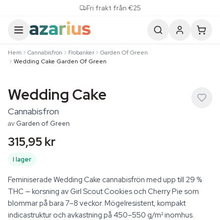
Skip to content
Fri frakt från €25
Hem
Cannabisfron
Frobanker
Garden Of Green
Wedding Cake Garden Of Green
Wedding Cake
Cannabisfron
av
Garden of Green
315,95 kr
I lager
Feminiserade Wedding Cake cannabisfrön med upp till 29 %
THC — korsning av Girl Scout Cookies och Cherry Pie som
blommar på bara 7–8 veckor. Mögelresistent, kompakt
indicastruktur och avkastning på 450–550 g/m² inomhus.