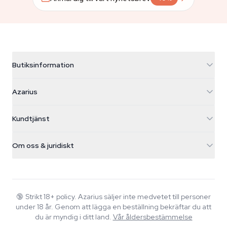
Butiksinformation
Azarius
Azarius
Galvaniweg 11
5482 TN Schijndel
Cannabisfrön
Kundtjänst
Nederland
Magiska svampar
Fraktinfo
support@azarius.com
Smokeshop
Om oss & juridiskt
+31(0)204897914
Returpolicy
Smartshop
Om Azarius
Kvalitetsgaranti
Herbshop
Wiki
Kontakta oss
Growshop
Blog
🔞
Strikt 18+ policy. Azarius säljer inte medvetet till personer
Vanliga frågor
under 18 år. Genom att lägga en beställning bekräftar du att
Musik
Integritetspolicy
du är myndig i ditt land.
Vår åldersbestämmelse
Skribenter