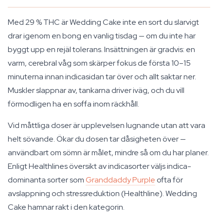
Med 29 % THC är Wedding Cake inte en sort du slarvigt
drar igenom en bong en vanlig tisdag — om du inte har
byggt upp en rejäl tolerans. Insättningen är gradvis: en
varm, cerebral våg som skärper fokus de första 10–15
minuterna innan indicasidan tar över och allt saktar ner.
Muskler slappnar av, tankarna driver iväg, och du vill
förmodligen ha en soffa inom räckhåll.
Vid måttliga doser är upplevelsen lugnande utan att vara
helt sövande. Ökar du dosen tar dåsigheten över —
användbart om sömn är målet, mindre så om du har planer.
Enligt Healthlines översikt av indicasorter väljs indica-
dominanta sorter som
Granddaddy Purple
ofta för
avslappning och stressreduktion (Healthline). Wedding
Cake hamnar rakt i den kategorin.