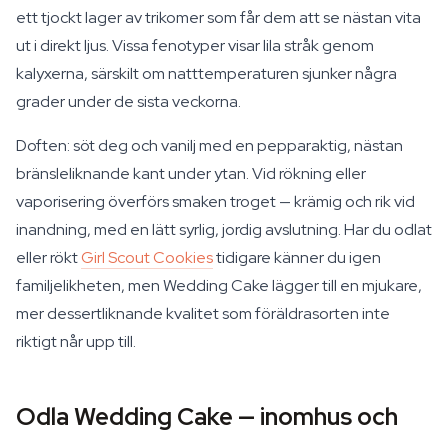
ett tjockt lager av trikomer som får dem att se nästan vita
ut i direkt ljus. Vissa fenotyper visar lila stråk genom
kalyxerna, särskilt om natttemperaturen sjunker några
grader under de sista veckorna.
Doften: söt deg och vanilj med en pepparaktig, nästan
bränsleliknande kant under ytan. Vid rökning eller
vaporisering överförs smaken troget — krämig och rik vid
inandning, med en lätt syrlig, jordig avslutning. Har du odlat
eller rökt
Girl Scout Cookies
tidigare känner du igen
familjelikheten, men Wedding Cake lägger till en mjukare,
mer dessertliknande kvalitet som föräldrasorten inte
riktigt når upp till.
Odla Wedding Cake — inomhus och