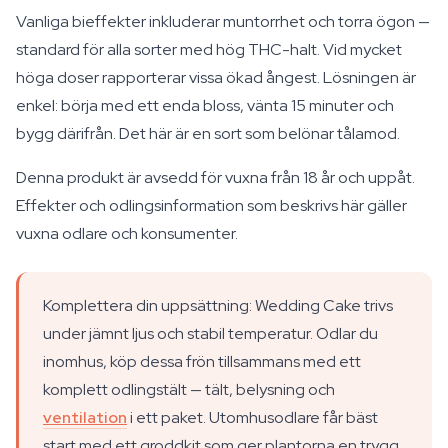
Vanliga bieffekter inkluderar muntorrhet och torra ögon —
standard för alla sorter med hög THC-halt. Vid mycket
höga doser rapporterar vissa ökad ångest. Lösningen är
enkel: börja med ett enda bloss, vänta 15 minuter och
bygg därifrån. Det här är en sort som belönar tålamod.
Denna produkt är avsedd för vuxna från 18 år och uppåt.
Effekter och odlingsinformation som beskrivs här gäller
vuxna odlare och konsumenter.
Komplettera din uppsättning: Wedding Cake trivs
under jämnt ljus och stabil temperatur. Odlar du
inomhus, köp dessa frön tillsammans med ett
komplett odlingstält — tält, belysning och
ventilation
i ett paket. Utomhusodlare får bäst
start med ett groddkit som ger plantorna en trygg