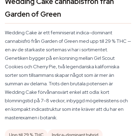
Wedding Cake cannabisfrön från
Garden of Green
Wedding Cake är ett feminiserat indica-dominant
cannabisfrö från Garden of Green med upp till 29 % THC —
en av de starkaste sorternas vi har i sortimentet.
Genetiken bygger på en korsning mellan Girl Scout
Cookies och Cherry Pie, två legendariska kaliforniska
sorter som tillsammans skapar något som är mer än
summan av delarna. Trots den brutala potensen är
Wedding Cake förvånansvärt enkel att odla: kort
blomningstid på 7–8 veckor, inbyggd mögelresistens och
en kompakt indicastruktur som inte kräver att du har en
masterexamen i botanik.
Upp till 29 % THC
Indica-dominant hybrid