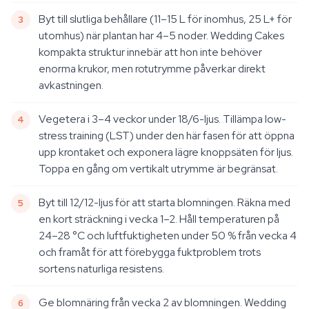
Byt till slutliga behållare (11–15 L för inomhus, 25 L+ för
utomhus) när plantan har 4–5 noder. Wedding Cakes
kompakta struktur innebär att hon inte behöver
enorma krukor, men rotutrymme påverkar direkt
avkastningen.
Vegetera i 3–4 veckor under 18/6-ljus. Tillämpa low-
stress training (LST) under den här fasen för att öppna
upp krontaket och exponera lägre knoppsäten för ljus.
Toppa en gång om vertikalt utrymme är begränsat.
Byt till 12/12-ljus för att starta blomningen. Räkna med
en kort sträckning i vecka 1–2. Håll temperaturen på
24–28 °C och luftfuktigheten under 50 % från vecka 4
och framåt för att förebygga fuktproblem trots
sortens naturliga resistens.
Ge blomnäring från vecka 2 av blomningen. Wedding