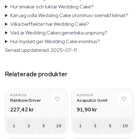
Hur smakar och luktar Wedding Cake?
Kan jag odla Wedding Cake utomhus i svenskt klimat?
Vilka bieffekter har Wedding Cake?
Vad är Wedding Cakes genetiska ursprung?
Hur mycket ger Wedding Cake inomhus?
Senast uppdaterad: 2025-07-11
Relaterade produkter
AZARIUS
AZARIUS
Rainbow Driver
Acapulco Gold
227,42 kr
91,90 kr
1
3
5
10
1
3
5
10