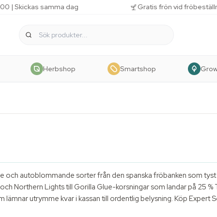
 11.00 | Skickas samma dag
Gratis frön vid fröbestäl
Herbshop
Smartshop
Gro
e och autoblommande sorter från den spanska fröbanken som tyst o
ch Northern Lights till Gorilla Glue-korsningar som landar på 25 % T
m lämnar utrymme kvar i kassan till ordentlig belysning. Köp Expert S