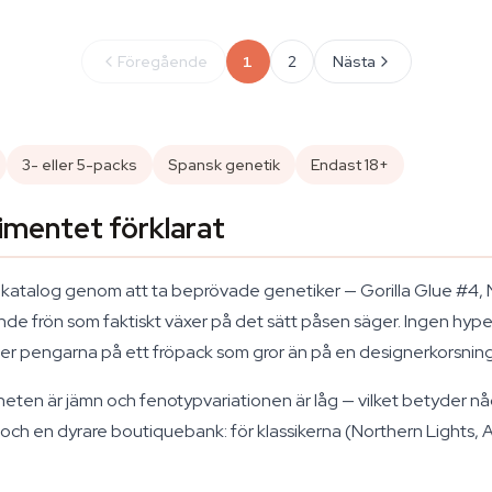
Föregående
1
2
Nästa
3- eller 5-packs
Spansk genetik
Endast 18+
imentet förklarat
 katalog genom att ta beprövade genetiker — Gorilla Glue #4,
nde frön som faktiskt växer på det sätt påsen säger. Ingen hyp
ger pengarna på ett fröpack som gror än på en designerkorsnin
arheten är jämn och fenotypvariationen är låg — vilket betyder 
m och en dyrare boutiquebank: för klassikerna (Northern Lights,