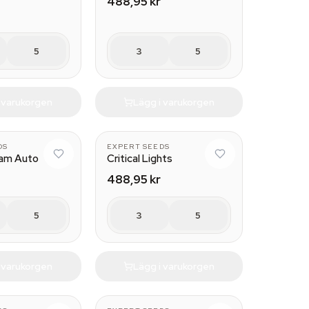
488,95 kr
5
3
5
i varukorgen
Lägg i varukorgen
DS
EXPERT SEEDS
am Auto
Critical Lights
488,95 kr
5
3
5
i varukorgen
Lägg i varukorgen