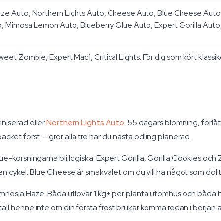
e Auto, Northern Lights Auto, Cheese Auto, Blue Cheese Auto,
Mimosa Lemon Auto, Blueberry Glue Auto, Expert Gorilla Auto, Nor
eet Zombie, Expert Mac1, Critical Lights. För dig som kört klassiker
iniserad eller
Northern Lights Auto
. 55 dagars blomning, förlåt
cket först — gror alla tre har du nästa odling planerad.
lue-korsningarna bli logiska. Expert Gorilla, Gorilla Cookies och
n cykel. Blue Cheese är smakvalet om du vill ha något som dofta
Amnesia Haze. Båda utlovar 1 kg+ per planta utomhus och båda h
l henne inte om din första frost brukar komma redan i början 