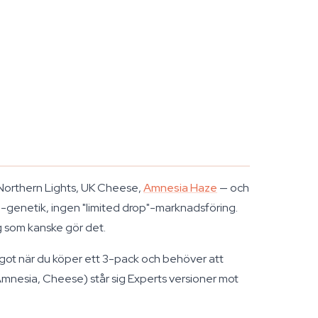
 Northern Lights, UK Cheese,
Amnesia Haze
— och
e-genetik, ingen "limited drop"-marknadsföring.
g som kanske gör det.
något när du köper ett 3-pack och behöver att
 Amnesia, Cheese) står sig Experts versioner mot