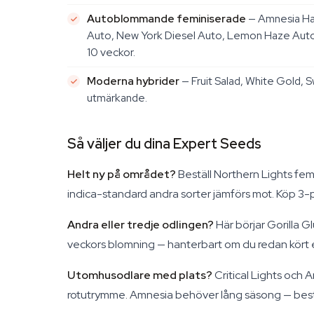
Autoblommande feminiserade
— Amnesia Haz
Auto, New York Diesel Auto, Lemon Haze Auto, 
10 veckor.
Moderna hybrider
— Fruit Salad, White Gold, Sw
utmärkande.
Så väljer du dina Expert Seeds
Helt ny på området?
Beställ Northern Lights fem
indica-standard andra sorter jämförs mot. Köp 3-pa
Andra eller tredje odlingen?
Här börjar Gorilla G
veckors blomning — hanterbart om du redan kört e
Utomhusodlare med plats?
Critical Lights och 
rotutrymme. Amnesia behöver lång säsong — bestäl