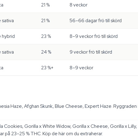
ca
21 %
8 veckor
sativa
21 %
56–66 dagar frö till skörd
hybrid
23 %
8–9 veckor frö till skörd
sativa
24 %
9 veckor frö till skörd
ca
23 %+
8–9 veckor
esia Haze, Afghan Skunk, Blue Cheese, Expert Haze. Ryggraden i s
la Cookies, Gorilla x White Widow, Gorilla x Cheese, Gorilla x Lilly
dar på 23–25 % THC. Köp de här om du extraherar.