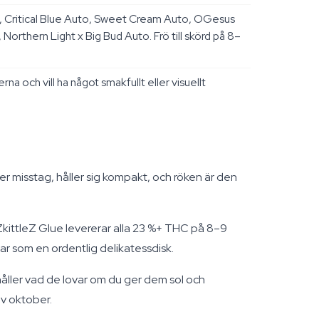
 Critical Blue Auto, Sweet Cream Auto, OGesus
thern Light x Big Bud Auto. Frö till skörd på 8–
na och vill ha något smakfullt eller visuellt
er misstag, håller sig kompakt, och röken är den
 ZkittleZ Glue levererar alla 23 %+ THC på 8–9
r som en ordentlig delikatessdisk.
åller vad de lovar om du ger dem sol och
av oktober.