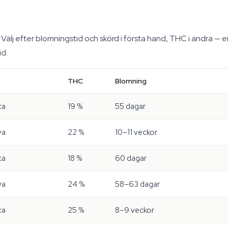
älj efter blomningstid och skörd i första hand, THC i andra — en
id.
THC
Blomning
ca
19 %
55 dagar
va
22 %
10–11 veckor
ca
18 %
60 dagar
va
24 %
58–63 dagar
ca
25 %
8–9 veckor