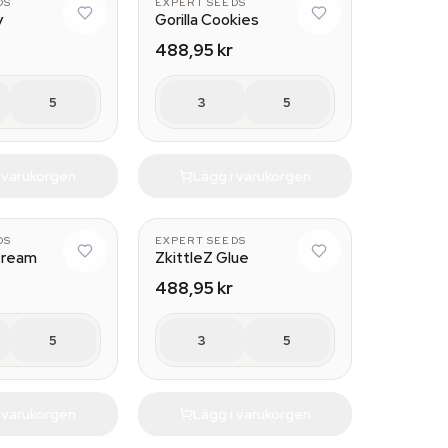
DS
EXPERT SEEDS
y
Gorilla Cookies
488,95 kr
5
3
5
i varukorgen
Lägg i varukorgen
DS
EXPERT SEEDS
 Cream
ZkittleZ Glue
488,95 kr
5
3
5
i varukorgen
Lägg i varukorgen