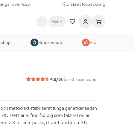
lningar över €25
Diskret förpackning
Mer
wshop
Smokeshop
Rea
4.5
/5
från 781 recensioner
ch metodiskt stabiliserat tunga genetiker sedan
HC. Det här är frön för dig som faktiskt odlar:
eeds i 3- eller 5-packs, diskret frakt inom EU