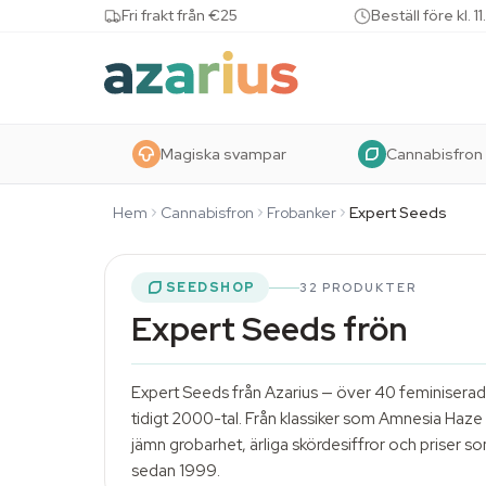
Skip to content
Fri frakt från €25
Beställ före kl.
Magiska svampar
Cannabisfron
Hem
Cannabisfron
Frobanker
Expert Seeds
SEEDSHOP
32 PRODUKTER
Expert Seeds frön
Expert Seeds från Azarius — över 40 feminiserad
tidigt 2000-tal. Från klassiker som Amnesia Haze o
jämn grobarhet, ärliga skördesiffror och priser so
sedan 1999.