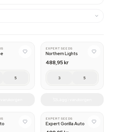
DS
EXPERT SEEDS
se
Northern Lights
488,95 kr
5
3
5
i varukorgen
Lägg i varukorgen
DS
EXPERT SEEDS
to
Expert Gorilla Auto