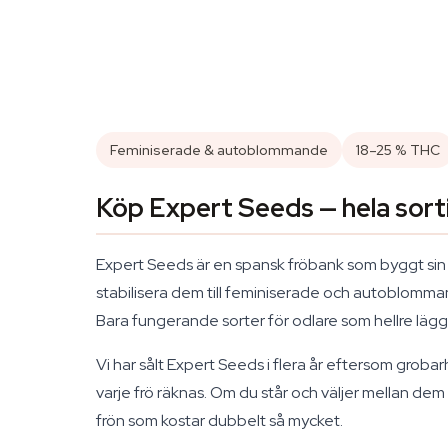
Feminiserade & autoblommande
18–25 % THC
Köp Expert Seeds — hela sort
Expert Seeds är en spansk fröbank som byggt sin
stabilisera dem till feminiserade och autoblomma
Bara fungerande sorter för odlare som hellre läg
Vi har sålt Expert Seeds i flera år eftersom grob
varje frö räknas. Om du står och väljer mellan de
frön som kostar dubbelt så mycket.