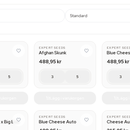
Standard
EXPERT SEEDS
EXPERT SEE
Afghan Skunk
Blue Chee
488,95 kr
488,95 kr
5
3
5
3
arukorgen
Lägg i varukorgen
Lägg 
EXPERT SEEDS
EXPERT SEE
 x Big Bud
Blue Cheese Auto
Cheese Au