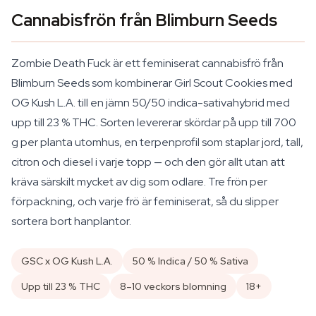
Cannabisfrön från Blimburn Seeds
Zombie Death Fuck är ett feminiserat cannabisfrö från
Blimburn Seeds som kombinerar Girl Scout Cookies med
OG Kush L.A. till en jämn 50/50 indica-sativahybrid med
upp till 23 % THC. Sorten levererar skördar på upp till 700
g per planta utomhus, en terpenprofil som staplar jord, tall,
citron och diesel i varje topp — och den gör allt utan att
kräva särskilt mycket av dig som odlare. Tre frön per
förpackning, och varje frö är feminiserat, så du slipper
sortera bort hanplantor.
GSC x OG Kush L.A.
50 % Indica / 50 % Sativa
Upp till 23 % THC
8–10 veckors blomning
18+