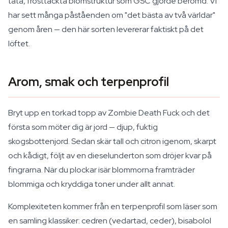
täta, frosttäckta blomstruktur som GSC gjorde berömd. Vi
har sett många påståenden om "det bästa av två världar"
genom åren — den här sorten levererar faktiskt på det
löftet.
Arom, smak och terpenprofil
Bryt upp en torkad topp av Zombie Death Fuck och det
första som möter dig är jord — djup, fuktig
skogsbottenjord. Sedan skär tall och citron igenom, skarpt
och kådigt, följt av en dieselunderton som dröjer kvar på
fingrarna. När du plockar isär blommorna framträder
blommiga och kryddiga toner under allt annat.
Komplexiteten kommer från en terpenprofil som läser som
en samling klassiker: cedren (vedartad, ceder), bisabolol