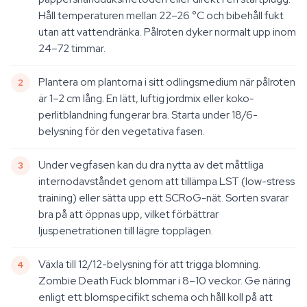
Håll temperaturen mellan 22–26 °C och bibehåll fukt
utan att vattendränka. Pålroten dyker normalt upp inom
24–72 timmar.
Plantera om plantorna i sitt odlingsmedium när pålroten
är 1–2 cm lång. En lätt, luftig jordmix eller koko-
perlitblandning fungerar bra. Starta under 18/6-
belysning för den vegetativa fasen.
Under vegfasen kan du dra nytta av det måttliga
internodavståndet genom att tillämpa LST (low-stress
training) eller sätta upp ett SCRoG-nät. Sorten svarar
bra på att öppnas upp, vilket förbättrar
ljuspenetrationen till lägre topplägen.
Växla till 12/12-belysning för att trigga blomning.
Zombie Death Fuck blommar i 8–10 veckor. Ge näring
enligt ett blomspecifikt schema och håll koll på att