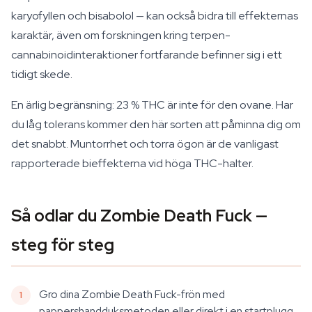
karyofyllen och bisabolol — kan också bidra till effekternas
karaktär, även om forskningen kring terpen-
cannabinoidinteraktioner fortfarande befinner sig i ett
tidigt skede.
En ärlig begränsning: 23 % THC är inte för den ovane. Har
du låg tolerans kommer den här sorten att påminna dig om
det snabbt. Muntorrhet och torra ögon är de vanligast
rapporterade bieffekterna vid höga THC-halter.
Så odlar du Zombie Death Fuck —
steg för steg
Gro dina Zombie Death Fuck-frön med
pappershandduksmetoden eller direkt i en startplugg.