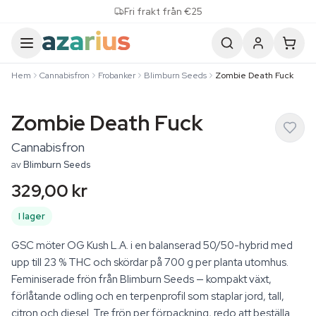
Skip to content
Fri frakt från €25
Hem
Cannabisfron
Frobanker
Blimburn Seeds
Zombie Death Fuck
Zombie Death Fuck
Cannabisfron
av
Blimburn Seeds
329,00 kr
I lager
GSC möter OG Kush L.A. i en balanserad 50/50-hybrid med
upp till 23 % THC och skördar på 700 g per planta utomhus.
Feminiserade frön från Blimburn Seeds — kompakt växt,
förlåtande odling och en terpenprofil som staplar jord, tall,
citron och diesel. Tre frön per förpackning, redo att beställa