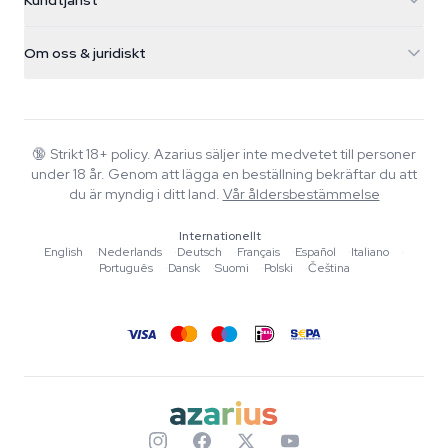
Kundtjänst
Nederland
Magiska svampar
Fraktinfo
support@azarius.com
Smokeshop
Om oss & juridiskt
+31(0)204897914
Returpolicy
Smartshop
Om Azarius
Kvalitetsgaranti
Herbshop
Wiki
Kontakta oss
Growshop
Blog
🔞
Strikt 18+ policy. Azarius säljer inte medvetet till personer
Vanliga frågor
under 18 år. Genom att lägga en beställning bekräftar du att
Musik
Integritetspolicy
du är myndig i ditt land.
Vår åldersbestämmelse
Skribenter
Internationellt
Redaktionella standarder
English
·
Nederlands
·
Deutsch
·
Français
·
Español
·
Italiano
·
Português
·
Dansk
·
Suomi
·
Polski
·
Čeština
Verktyg & Kalkylatorer
Erbjudanden
Sajtkarta