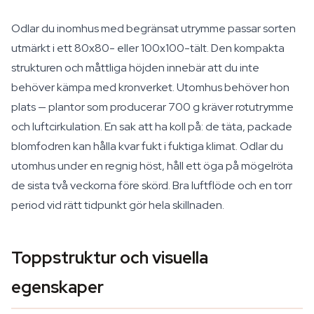
Odlar du inomhus med begränsat utrymme passar sorten
utmärkt i ett 80x80- eller 100x100-tält. Den kompakta
strukturen och måttliga höjden innebär att du inte
behöver kämpa med kronverket. Utomhus behöver hon
plats — plantor som producerar 700 g kräver rotutrymme
och luftcirkulation. En sak att ha koll på: de täta, packade
blomfodren kan hålla kvar fukt i fuktiga klimat. Odlar du
utomhus under en regnig höst, håll ett öga på mögelröta
de sista två veckorna före skörd. Bra luftflöde och en torr
period vid rätt tidpunkt gör hela skillnaden.
Toppstruktur och visuella
egenskaper