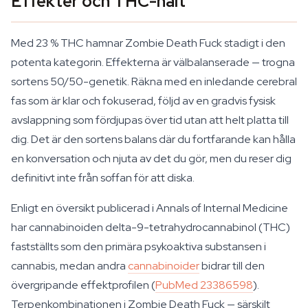
Effekter och THC-halt
Med 23 % THC hamnar Zombie Death Fuck stadigt i den
potenta kategorin. Effekterna är välbalanserade — trogna
sortens 50/50-genetik. Räkna med en inledande cerebral
fas som är klar och fokuserad, följd av en gradvis fysisk
avslappning som fördjupas över tid utan att helt platta till
dig. Det är den sortens balans där du fortfarande kan hålla
en konversation och njuta av det du gör, men du reser dig
definitivt inte från soffan för att diska.
Enligt en översikt publicerad i Annals of Internal Medicine
har cannabinoiden delta-9-tetrahydrocannabinol (THC)
fastställts som den primära psykoaktiva substansen i
cannabis, medan andra
cannabinoider
bidrar till den
övergripande effektprofilen (
PubMed 23386598
).
Terpenkombinationen i Zombie Death Fuck — särskilt