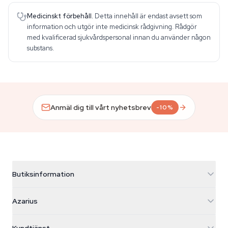
Medicinskt förbehåll.
Detta innehåll är endast avsett som
information och utgör inte medicinsk rådgivning. Rådgör
med kvalificerad sjukvårdspersonal innan du använder någon
substans.
Anmäl dig till vårt nyhetsbrev
-10%
Butiksinformation
Azarius
Azarius
Galvaniweg 11
5482 TN Schijndel
Cannabisfrön