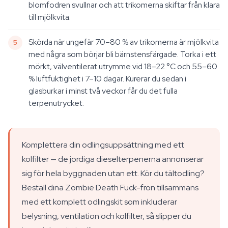
blomfodren svullnar och att trikomerna skiftar från klara
till mjölkvita.
Skörda när ungefär 70–80 % av trikomerna är mjölkvita
med några som börjar bli bärnstensfärgade. Torka i ett
mörkt, välventilerat utrymme vid 18–22 °C och 55–60
% luftfuktighet i 7–10 dagar. Kurerar du sedan i
glasburkar i minst två veckor får du det fulla
terpenutrycket.
Komplettera din odlingsuppsättning med ett
kolfilter — de jordiga dieselterpenerna annonserar
sig för hela byggnaden utan ett. Kör du tältodling?
Beställ dina Zombie Death Fuck-frön tillsammans
med ett komplett odlingskit som inkluderar
belysning, ventilation och kolfilter, så slipper du