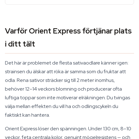
Varför Orient Express förtjänar plats
i ditt tält
Det här är problemet de flesta sativaodlare känner igen:
strainsen du älskar att röka är samma som du fruktar att
odla. Rena sativor sträcker sig till 2 meter inomhus,
behöver 12–14 veckors blomning och producerar ofta
luftiga toppar som inte motiverar elräkningen. Du tvingas
välja mellan effekten du vill ha och odlingscykeln du
faktiskt kan hantera.
Orient Express löser den spänningen. Under 130 cm, 8–10
veckor, feta centrala kolor, genuint mögelresistens — och