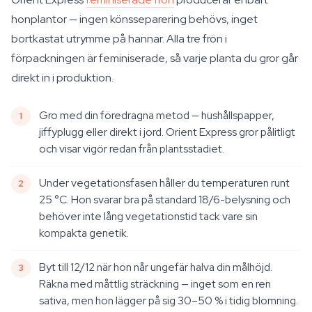
honplantor — ingen könsseparering behövs, inget
bortkastat utrymme på hannar. Alla tre frön i
förpackningen är feminiserade, så varje planta du gror går
direkt in i produktion.
Gro med din föredragna metod — hushållspapper,
jiffyplugg eller direkt i jord. Orient Express gror pålitligt
och visar vigör redan från plantsstadiet.
Under vegetationsfasen håller du temperaturen runt
25 °C. Hon svarar bra på standard 18/6-belysning och
behöver inte lång vegetationstid tack vare sin
kompakta genetik.
Byt till 12/12 när hon når ungefär halva din målhöjd.
Räkna med måttlig sträckning — inget som en ren
sativa, men hon lägger på sig 30–50 % i tidig blomning.