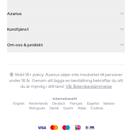
Azarius
Azarius
Galvaniweg 11
5482 TN Schijndel
Cannabisfrön
Kundtjänst
Nederland
Magiska svampar
Fraktinfo
support@azarius.com
Smokeshop
Om oss & juridiskt
+31(0)204897914
Returpolicy
Smartshop
Om Azarius
Kvalitetsgaranti
Herbshop
Wiki
Kontakta oss
Growshop
Blog
🔞
Strikt 18+ policy. Azarius säljer inte medvetet till personer
Vanliga frågor
under 18 år. Genom att lägga en beställning bekräftar du att
Musik
Integritetspolicy
du är myndig i ditt land.
Vår åldersbestämmelse
Skribenter
Internationellt
Redaktionella standarder
English
·
Nederlands
·
Deutsch
·
Français
·
Español
·
Italiano
·
Português
·
Dansk
·
Suomi
·
Polski
·
Čeština
Verktyg & Kalkylatorer
Erbjudanden
Sajtkarta