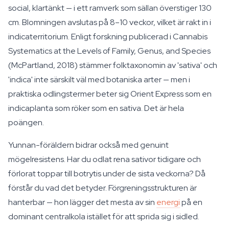
social, klartänkt — i ett ramverk som sällan överstiger 130
cm. Blomningen avslutas på 8–10 veckor, vilket är rakt in i
indicaterritorium. Enligt forskning publicerad i Cannabis
Systematics at the Levels of Family, Genus, and Species
(McPartland, 2018) stämmer folktaxonomin av 'sativa' och
'indica' inte särskilt väl med botaniska arter — men i
praktiska odlingstermer beter sig Orient Express som en
indicaplanta som röker som en sativa. Det är hela
poängen.
Yunnan-föräldern bidrar också med genuint
mögelresistens. Har du odlat rena sativor tidigare och
förlorat toppar till botrytis under de sista veckorna? Då
förstår du vad det betyder. Förgreningsstrukturen är
hanterbar — hon lägger det mesta av sin
energi
på en
dominant centralkola istället för att sprida sig i sidled.