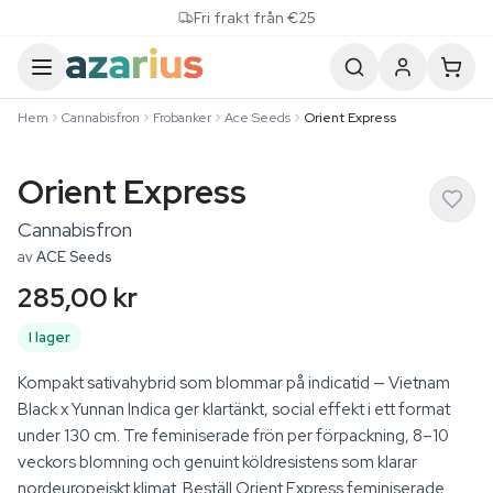
Skip to content
Fri frakt från €25
Hem
Cannabisfron
Frobanker
Ace Seeds
Orient Express
Orient Express
Cannabisfron
av
ACE Seeds
285,00 kr
I lager
Kompakt sativahybrid som blommar på indicatid — Vietnam
Black x Yunnan Indica ger klartänkt, social effekt i ett format
under 130 cm. Tre feminiserade frön per förpackning, 8–10
veckors blomning och genuint köldresistens som klarar
nordeuropeiskt klimat. Beställ Orient Express feminiserade