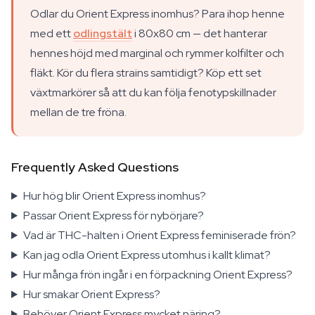
Odlar du Orient Express inomhus? Para ihop henne
med ett
odlingstält
i 80x80 cm — det hanterar
hennes höjd med marginal och rymmer kolfilter och
fläkt. Kör du flera strains samtidigt? Köp ett set
växtmarkörer så att du kan följa fenotypskillnader
mellan de tre fröna.
Frequently Asked Questions
Hur hög blir Orient Express inomhus?
Passar Orient Express för nybörjare?
Vad är THC-halten i Orient Express feminiserade frön?
Kan jag odla Orient Express utomhus i kallt klimat?
Hur många frön ingår i en förpackning Orient Express?
Hur smakar Orient Express?
Behöver Orient Express mycket näring?