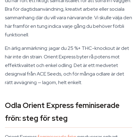
du har fört ett riktigt samtal istället för att stirra in i väggen.
Bra för dagtidsanvändning, kreativt arbete eller sociala
sammanhang där du vill vara närvarande. Vi skulle välja den
här framför en tung indica varje gång du behöver förbli
funktionell.
En ärlig anmärkning: jagar du 25 %+ THC-knockout är det
här inte din strain. Orient Express byter rå potens mot
effektkvalitet och enkel odling. Det är ett medvetet
designval från ACE Seeds, och för många odlare är det
rätt avvägning — lagom, helt enkelt.
Odla Orient Express feminiserade
frön: steg för steg
Orient Express
feminiserade frön
producerar enbart