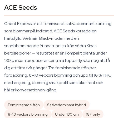
ACE Seeds
Orient Express är ett feminiserat sativadominant korsning
som blommar på indicatid. ACE Seeds korsade en
hartsfylld Vietnam Black-moder med en
snabbblommande Yunnan Indica från södra Kinas
bergsregioner — resultatet är en kompakt planta under
130 cm som producerar centrala toppar tjocka nog att få
dig att titta två gånger. Tre feminiserade frön per
förpackning, 8–10 veckors blomning och upp till 16 % THC
med en jordig, blommig smakprofil som röker rent och
håller konversationen igång.
Feminiserade frön
Sativadominant hybrid
8–10 veckors blomning
Under 130 cm
18+ only