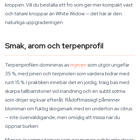
kroppen. Vill du beställa ett frö som ger mer kompakt växt
och tätare knoppar än White Widow — det här är den
naturliga uppgraderingen.
Smak, arom och terpenprofil
Terpenprofilen domineras av
myrcen
som utgör ungefär
35 %, med pinen och terpinolen som vardera bidrar med
runt 15 %. I praktiken innebär det en jordig, träig bas med
skarpa tallbarrstoner vid inandning och en subtil sötma
som dröjer sig kvar efteråt. Rådoftmässigt påminner
blomman om fuktig skogsmark med en underton av citrus
— inte överväldigande, men omöjlig att missa när du
öppnar burken.
Myrcen är samma terpen som ger mango och humle deras