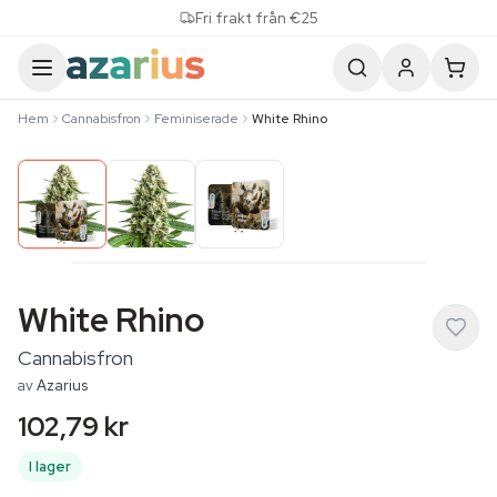
Skip to content
Fri frakt från €25
Hem
Cannabisfron
Feminiserade
White Rhino
White Rhino
Cannabisfron
av
Azarius
102,79 kr
I lager