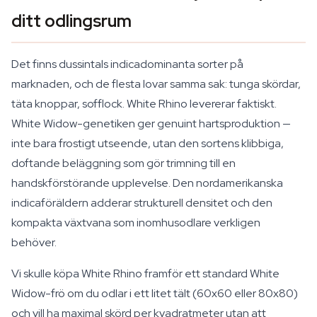
ditt odlingsrum
Det finns dussintals indicadominanta sorter på
marknaden, och de flesta lovar samma sak: tunga skördar,
täta knoppar, sofflock. White Rhino levererar faktiskt.
White Widow-genetiken ger genuint hartsproduktion —
inte bara frostigt utseende, utan den sortens klibbiga,
doftande beläggning som gör trimning till en
handskförstörande upplevelse. Den nordamerikanska
indicaföräldern adderar strukturell densitet och den
kompakta växtvana som inomhusodlare verkligen
behöver.
Vi skulle köpa White Rhino framför ett standard White
Widow-frö om du odlar i ett litet tält (60x60 eller 80x80)
och vill ha maximal skörd per kvadratmeter utan att